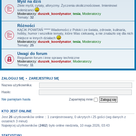
Myśl na dziś
Złote myśli, cytaty, aforyzmy. Życzenia okolicznościowe. Imieninowi
solenizanci
Moderatorzy:
duszek_koordynator
,
tesia
,
Moderatorzy
Tematy:
32
Różności
KĄCIK POWITAŃ ***** Wiadomości z Polski i ze świata, zdrowie, kulinaria,
hobby, humor i wszelkie tematy, które Was ciekawią, a nie znalazło się dla nich
miejsce w innych działach
Moderatorzy:
duszek_koordynator
,
tesia
,
Moderatorzy
Tematy:
25
Uwagi do forum
Regulamin forum i inne sprawy techniczne
Moderatorzy:
duszek_koordynator
,
Moderatorzy
Tematy:
11
ZALOGUJ SIĘ
•
ZAREJESTRUJ SIĘ
Nazwa użytkownika:
Hasło:
Nie pamiętam hasła
Zapamiętaj mnie
KTO JEST ONLINE
Jest
26
użytkowników online :: 1 zarejestrowany, 0 ukrytych i 25 gości (wg danych z
ostatnich 3 minut)
Najwięcej użytkowników (
2462
) było online niedziela, 10 maja 2026, 03:43
STATYSTYKI