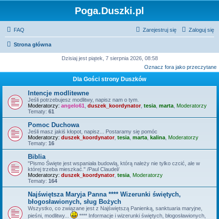
Poga.Duszki.pl
FAQ
Zarejestruj się
Zaloguj się
Strona główna
Dzisiaj jest piątek, 7 sierpnia 2026, 08:58
Oznacz fora jako przeczytane
Dla Gości strony Duszków
Intencje modlitewne
Jeśli potrzebujesz modlitwy, napisz nam o tym.
Moderatorzy:
angelo61
,
duszek_koordynator
,
tesia
,
marta
,
Moderatorzy
Tematy:
61
Pomoc Duchowa
Jeśli masz jakiś kłopot, napisz... Postaramy się pomóc
Moderatorzy:
duszek_koordynator
,
tesia
,
marta
,
kalina
,
Moderatorzy
Tematy:
16
Biblia
"Pismo Święte jest wspaniała budowlą, którą należy nie tylko czcić, ale w
której trzeba mieszkać." /Paul Claudel/
Moderatorzy:
duszek_koordynator
,
tesia
,
Moderatorzy
Tematy:
164
Najświętsza Maryja Panna **** Wizerunki świętych,
błogosławionych, sług Bożych
Wszystko, co związane jest z Najświętszą Panienką, sanktuaria maryjne,
pieśni, modlitwy...
**** Informacje i wizerunki świętych, błogosławionych,