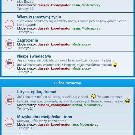
sług Bożych
Moderatorzy:
duszek_koordynator
,
tesia
,
Moderatorzy
Tematy:
12
Wiara w (naszym) życiu
"Bez wiary potykamy się o źdźbło słomy, z wiarą przenosimy góry." /Soren
Kierkegaard/
Moderatorzy:
duszek_koordynator
,
tesia
,
Moderatorzy
Tematy:
66
Zagrożenia
Moderatorzy:
duszek_koordynator
,
Moderatorzy
Tematy:
13
Nasze świadectwa
Jeśli chcesz się podzielić z innymi forumowiczami i gośćmi swoimi
doświadczeniami w kontakcie z Bogiem, to jest właściwe miejsce
Moderatorzy:
duszek_koordynator
,
Moderatorzy
Tematy:
3
Luźne rozmowy
Liryka, epika, dramat
Jeśli piszesz coś do szuflady, podziel się z nami...
Ponadto: recenzje
książek, wiersze, opowiadania, linki do ciekawych literacko miejsc w sieci
Moderatorzy:
duszek_koordynator
,
irenka
,
Moderatorzy
Tematy:
14
Muzyka chrześcijańska i inna
Muzyka, która leczy nasze serca...
Moderatorzy:
duszek_koordynator
,
aga
,
Moderatorzy
Tematy:
39