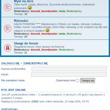
Myśl na dziś
Złote myśli, cytaty, aforyzmy. Życzenia okolicznościowe. Imieninowi
solenizanci
Moderatorzy:
duszek_koordynator
,
tesia
,
Moderatorzy
Tematy:
32
Różności
KĄCIK POWITAŃ ***** Wiadomości z Polski i ze świata, zdrowie, kulinaria,
hobby, humor i wszelkie tematy, które Was ciekawią, a nie znalazło się dla nich
miejsce w innych działach
Moderatorzy:
duszek_koordynator
,
tesia
,
Moderatorzy
Tematy:
25
Uwagi do forum
Regulamin forum i inne sprawy techniczne
Moderatorzy:
duszek_koordynator
,
Moderatorzy
Tematy:
11
ZALOGUJ SIĘ
•
ZAREJESTRUJ SIĘ
Nazwa użytkownika:
Hasło:
Nie pamiętam hasła
Zapamiętaj mnie
KTO JEST ONLINE
Jest
27
użytkowników online :: 2 zarejestrowanych, 0 ukrytych i 25 gości (wg danych z
ostatnich 3 minut)
Najwięcej użytkowników (
2462
) było online niedziela, 10 maja 2026, 03:43
STATYSTYKI