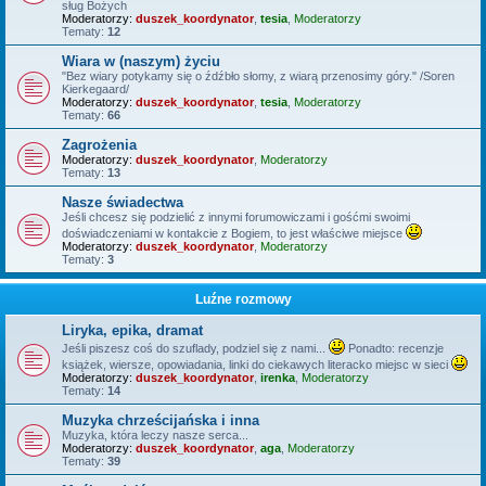
sług Bożych
Moderatorzy:
duszek_koordynator
,
tesia
,
Moderatorzy
Tematy:
12
Wiara w (naszym) życiu
"Bez wiary potykamy się o źdźbło słomy, z wiarą przenosimy góry." /Soren
Kierkegaard/
Moderatorzy:
duszek_koordynator
,
tesia
,
Moderatorzy
Tematy:
66
Zagrożenia
Moderatorzy:
duszek_koordynator
,
Moderatorzy
Tematy:
13
Nasze świadectwa
Jeśli chcesz się podzielić z innymi forumowiczami i gośćmi swoimi
doświadczeniami w kontakcie z Bogiem, to jest właściwe miejsce
Moderatorzy:
duszek_koordynator
,
Moderatorzy
Tematy:
3
Luźne rozmowy
Liryka, epika, dramat
Jeśli piszesz coś do szuflady, podziel się z nami...
Ponadto: recenzje
książek, wiersze, opowiadania, linki do ciekawych literacko miejsc w sieci
Moderatorzy:
duszek_koordynator
,
irenka
,
Moderatorzy
Tematy:
14
Muzyka chrześcijańska i inna
Muzyka, która leczy nasze serca...
Moderatorzy:
duszek_koordynator
,
aga
,
Moderatorzy
Tematy:
39