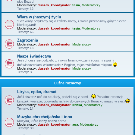
sług Bożych
Moderatorzy:
duszek_koordynator
,
tesia
,
Moderatorzy
Tematy:
12
Wiara w (naszym) życiu
"Bez wiary potykamy się o źdźbło słomy, z wiarą przenosimy góry." /Soren
Kierkegaard/
Moderatorzy:
duszek_koordynator
,
tesia
,
Moderatorzy
Tematy:
66
Zagrożenia
Moderatorzy:
duszek_koordynator
,
Moderatorzy
Tematy:
13
Nasze świadectwa
Jeśli chcesz się podzielić z innymi forumowiczami i gośćmi swoimi
doświadczeniami w kontakcie z Bogiem, to jest właściwe miejsce
Moderatorzy:
duszek_koordynator
,
Moderatorzy
Tematy:
3
Luźne rozmowy
Liryka, epika, dramat
Jeśli piszesz coś do szuflady, podziel się z nami...
Ponadto: recenzje
książek, wiersze, opowiadania, linki do ciekawych literacko miejsc w sieci
Moderatorzy:
duszek_koordynator
,
irenka
,
Moderatorzy
Tematy:
14
Muzyka chrześcijańska i inna
Muzyka, która leczy nasze serca...
Moderatorzy:
duszek_koordynator
,
aga
,
Moderatorzy
Tematy:
39