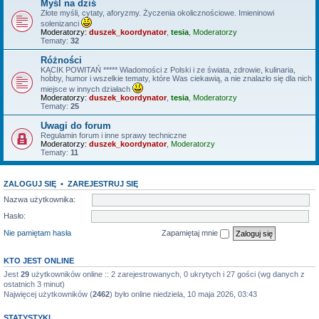
Myśl na dziś
Złote myśli, cytaty, aforyzmy. Życzenia okolicznościowe. Imieninowi
solenizanci
Moderatorzy:
duszek_koordynator
,
tesia
,
Moderatorzy
Tematy:
32
Różności
KĄCIK POWITAŃ ***** Wiadomości z Polski i ze świata, zdrowie, kulinaria,
hobby, humor i wszelkie tematy, które Was ciekawią, a nie znalazło się dla nich
miejsce w innych działach
Moderatorzy:
duszek_koordynator
,
tesia
,
Moderatorzy
Tematy:
25
Uwagi do forum
Regulamin forum i inne sprawy techniczne
Moderatorzy:
duszek_koordynator
,
Moderatorzy
Tematy:
11
ZALOGUJ SIĘ
•
ZAREJESTRUJ SIĘ
Nazwa użytkownika:
Hasło:
Nie pamiętam hasła
Zapamiętaj mnie
KTO JEST ONLINE
Jest
29
użytkowników online :: 2 zarejestrowanych, 0 ukrytych i 27 gości (wg danych z
ostatnich 3 minut)
Najwięcej użytkowników (
2462
) było online niedziela, 10 maja 2026, 03:43
STATYSTYKI