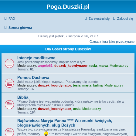
Poga.Duszki.pl
FAQ
Zarejestruj się
Zaloguj się
Strona główna
Dzisiaj jest piątek, 7 sierpnia 2026, 21:07
Oznacz fora jako przeczytane
Dla Gości strony Duszków
Intencje modlitewne
Jeśli potrzebujesz modlitwy, napisz nam o tym.
Moderatorzy:
angelo61
,
duszek_koordynator
,
tesia
,
marta
,
Moderatorzy
Tematy:
61
Pomoc Duchowa
Jeśli masz jakiś kłopot, napisz... Postaramy się pomóc
Moderatorzy:
duszek_koordynator
,
tesia
,
marta
,
kalina
,
Moderatorzy
Tematy:
16
Biblia
"Pismo Święte jest wspaniała budowlą, którą należy nie tylko czcić, ale w
której trzeba mieszkać." /Paul Claudel/
Moderatorzy:
duszek_koordynator
,
tesia
,
Moderatorzy
Tematy:
164
Najświętsza Maryja Panna **** Wizerunki świętych,
błogosławionych, sług Bożych
Wszystko, co związane jest z Najświętszą Panienką, sanktuaria maryjne,
pieśni, modlitwy...
**** Informacje i wizerunki świętych, błogosławionych,