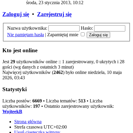
środa, 23 stycznia 2013, 10:12
Zaloguj się
•
Zarejestruj się
Nazwa użytkownika:
Hasło:
Nie pamiętam hasła
|
Zapamiętaj mnie
Kto jest online
Jest
29
użytkowników online :: 1 zarejestrowany, 0 ukrytych i 28
gości (wg danych z ostatnich 3 minut)
Najwięcej użytkowników (
2462
) było online niedziela, 10 maja
2026, 03:43
Statystyki
Liczba postów:
6669
• Liczba tematów:
513
• Liczba
użytkowników:
197
• Ostatnio zarejestrowany użytkownik:
WojteekB
Strona główna
Strefa czasowa
UTC+02:00
Usuń ciasteczka witryny