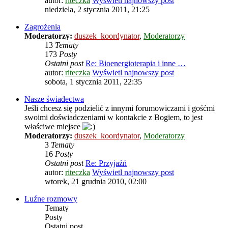
autor:
riteczka
Wyświetl najnowszy post
niedziela, 2 stycznia 2011, 21:25
Zagrożenia
Moderatorzy:
duszek_koordynator
,
Moderatorzy
13
Tematy
173
Posty
Ostatni post
Re: Bioenergioterapia i inne …
autor:
riteczka
Wyświetl najnowszy post
sobota, 1 stycznia 2011, 22:35
Nasze świadectwa
Jeśli chcesz się podzielić z innymi forumowiczami i gośćmi
swoimi doświadczeniami w kontakcie z Bogiem, to jest
właściwe miejsce
Moderatorzy:
duszek_koordynator
,
Moderatorzy
3
Tematy
16
Posty
Ostatni post
Re: Przyjaźń
autor:
riteczka
Wyświetl najnowszy post
wtorek, 21 grudnia 2010, 02:00
Luźne rozmowy
Tematy
Posty
Ostatni post