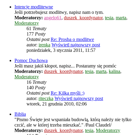
Intencje modlitewne
Jeśli potrzebujesz modlitwy, napisz nam o tym.
Moderatorzy:
angelo61
,
duszek_koordynator
,
tesia
,
marta
,
Moderatorzy
61
Tematy
177
Posty
Ostatni post
Re: Prosba o modlitwe
autor:
irenka
Wyświetl najnowszy post
poniedziałek, 3 stycznia 2011, 11:57
Pomoc Duchowa
Jeśli masz jakiś kłopot, napisz... Postaramy się pomóc
Moderatorzy:
duszek_koordynator
,
tesia
,
marta
,
kalina
,
Moderatorzy
16
Tematy
140
Posty
Ostatni post
Re: Kilka myśli :)
autor:
riteczka
Wyświetl najnowszy post
wtorek, 21 grudnia 2010, 02:06
Biblia
"Pismo Święte jest wspaniała budowlą, którą należy nie tylko
czcić, ale w której trzeba mieszkać." /Paul Claudel/
Moderatorzy:
duszek_koordynator
,
tesia
,
Moderatorzy