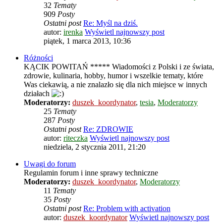
32
Tematy
909
Posty
Ostatni post
Re: Myśl na dziś.
autor:
irenka
Wyświetl najnowszy post
piątek, 1 marca 2013, 10:36
Różności
KĄCIK POWITAŃ ***** Wiadomości z Polski i ze świata,
zdrowie, kulinaria, hobby, humor i wszelkie tematy, które
Was ciekawią, a nie znalazło się dla nich miejsce w innych
działach
Moderatorzy:
duszek_koordynator
,
tesia
,
Moderatorzy
25
Tematy
287
Posty
Ostatni post
Re: ZDROWIE
autor:
riteczka
Wyświetl najnowszy post
niedziela, 2 stycznia 2011, 21:20
Uwagi do forum
Regulamin forum i inne sprawy techniczne
Moderatorzy:
duszek_koordynator
,
Moderatorzy
11
Tematy
35
Posty
Ostatni post
Re: Problem with activation
autor:
duszek_koordynator
Wyświetl najnowszy post