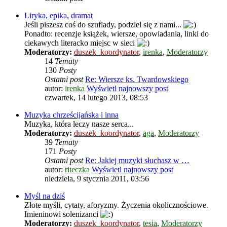
Liryka, epika, dramat
Jeśli piszesz coś do szuflady, podziel się z nami...
Ponadto: recenzje książek, wiersze, opowiadania, linki do
ciekawych literacko miejsc w sieci
Moderatorzy:
duszek_koordynator
,
irenka
,
Moderatorzy
14
Tematy
130
Posty
Ostatni post
Re: Wiersze ks. Twardowskiego
autor:
irenka
Wyświetl najnowszy post
czwartek, 14 lutego 2013, 08:53
Muzyka chrześcijańska i inna
Muzyka, która leczy nasze serca...
Moderatorzy:
duszek_koordynator
,
aga
,
Moderatorzy
39
Tematy
171
Posty
Ostatni post
Re: Jakiej muzyki słuchasz w …
autor:
riteczka
Wyświetl najnowszy post
niedziela, 9 stycznia 2011, 03:56
Myśl na dziś
Złote myśli, cytaty, aforyzmy. Życzenia okolicznościowe.
Imieninowi solenizanci
Moderatorzy:
duszek_koordynator
,
tesia
,
Moderatorzy