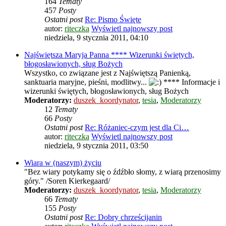
164
Tematy
457
Posty
Ostatni post
Re: Pismo Święte
autor:
riteczka
Wyświetl najnowszy post
niedziela, 9 stycznia 2011, 04:10
Najświętsza Maryja Panna **** Wizerunki świętych,
błogosławionych, sług Bożych
Wszystko, co związane jest z Najświętszą Panienką,
sanktuaria maryjne, pieśni, modlitwy...
**** Informacje i
wizerunki świętych, błogosławionych, sług Bożych
Moderatorzy:
duszek_koordynator
,
tesia
,
Moderatorzy
12
Tematy
66
Posty
Ostatni post
Re: Różaniec-czym jest dla Ci…
autor:
riteczka
Wyświetl najnowszy post
niedziela, 9 stycznia 2011, 03:50
Wiara w (naszym) życiu
"Bez wiary potykamy się o źdźbło słomy, z wiarą przenosimy
góry." /Soren Kierkegaard/
Moderatorzy:
duszek_koordynator
,
tesia
,
Moderatorzy
66
Tematy
155
Posty
Ostatni post
Re: Dobry chrześcijanin