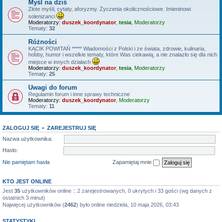
Myśl na dziś
Złote myśli, cytaty, aforyzmy. Życzenia okolicznościowe. Imieninowi
solenizanci
Moderatorzy:
duszek_koordynator
,
tesia
,
Moderatorzy
Tematy:
32
Różności
KĄCIK POWITAŃ ***** Wiadomości z Polski i ze świata, zdrowie, kulinaria,
hobby, humor i wszelkie tematy, które Was ciekawią, a nie znalazło się dla nich
miejsce w innych działach
Moderatorzy:
duszek_koordynator
,
tesia
,
Moderatorzy
Tematy:
25
Uwagi do forum
Regulamin forum i inne sprawy techniczne
Moderatorzy:
duszek_koordynator
,
Moderatorzy
Tematy:
11
ZALOGUJ SIĘ
•
ZAREJESTRUJ SIĘ
Nazwa użytkownika:
Hasło:
Nie pamiętam hasła
Zapamiętaj mnie
KTO JEST ONLINE
Jest
35
użytkowników online :: 2 zarejestrowanych, 0 ukrytych i 33 gości (wg danych z
ostatnich 3 minut)
Najwięcej użytkowników (
2462
) było online niedziela, 10 maja 2026, 03:43
STATYSTYKI