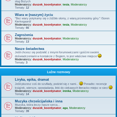
sług Bożych
Moderatorzy:
duszek_koordynator
,
tesia
,
Moderatorzy
Tematy:
12
Wiara w (naszym) życiu
"Bez wiary potykamy się o źdźbło słomy, z wiarą przenosimy góry." /Soren
Kierkegaard/
Moderatorzy:
duszek_koordynator
,
tesia
,
Moderatorzy
Tematy:
66
Zagrożenia
Moderatorzy:
duszek_koordynator
,
Moderatorzy
Tematy:
13
Nasze świadectwa
Jeśli chcesz się podzielić z innymi forumowiczami i gośćmi swoimi
doświadczeniami w kontakcie z Bogiem, to jest właściwe miejsce
Moderatorzy:
duszek_koordynator
,
Moderatorzy
Tematy:
3
Luźne rozmowy
Liryka, epika, dramat
Jeśli piszesz coś do szuflady, podziel się z nami...
Ponadto: recenzje
książek, wiersze, opowiadania, linki do ciekawych literacko miejsc w sieci
Moderatorzy:
duszek_koordynator
,
irenka
,
Moderatorzy
Tematy:
14
Muzyka chrześcijańska i inna
Muzyka, która leczy nasze serca...
Moderatorzy:
duszek_koordynator
,
aga
,
Moderatorzy
Tematy:
39