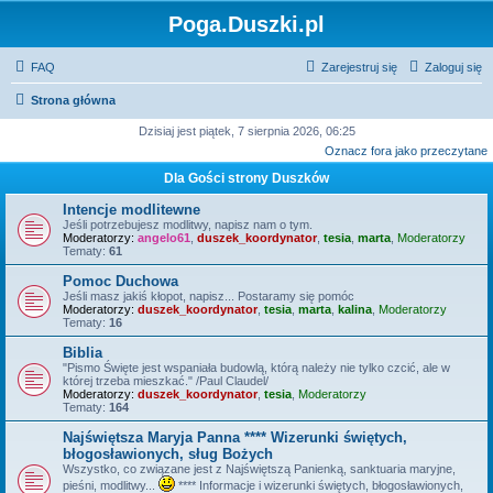
Poga.Duszki.pl
FAQ
Zarejestruj się
Zaloguj się
Strona główna
Dzisiaj jest piątek, 7 sierpnia 2026, 06:25
Oznacz fora jako przeczytane
Dla Gości strony Duszków
Intencje modlitewne
Jeśli potrzebujesz modlitwy, napisz nam o tym.
Moderatorzy:
angelo61
,
duszek_koordynator
,
tesia
,
marta
,
Moderatorzy
Tematy:
61
Pomoc Duchowa
Jeśli masz jakiś kłopot, napisz... Postaramy się pomóc
Moderatorzy:
duszek_koordynator
,
tesia
,
marta
,
kalina
,
Moderatorzy
Tematy:
16
Biblia
"Pismo Święte jest wspaniała budowlą, którą należy nie tylko czcić, ale w
której trzeba mieszkać." /Paul Claudel/
Moderatorzy:
duszek_koordynator
,
tesia
,
Moderatorzy
Tematy:
164
Najświętsza Maryja Panna **** Wizerunki świętych,
błogosławionych, sług Bożych
Wszystko, co związane jest z Najświętszą Panienką, sanktuaria maryjne,
pieśni, modlitwy...
**** Informacje i wizerunki świętych, błogosławionych,