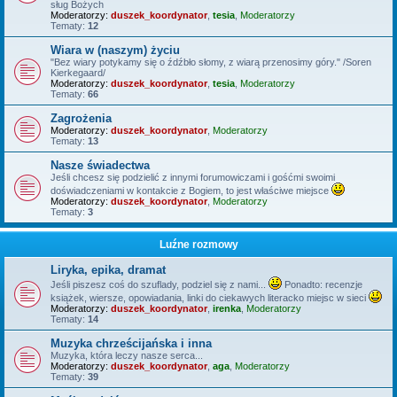
sług Bożych
Moderatorzy:
duszek_koordynator
,
tesia
,
Moderatorzy
Tematy:
12
Wiara w (naszym) życiu
"Bez wiary potykamy się o źdźbło słomy, z wiarą przenosimy góry." /Soren
Kierkegaard/
Moderatorzy:
duszek_koordynator
,
tesia
,
Moderatorzy
Tematy:
66
Zagrożenia
Moderatorzy:
duszek_koordynator
,
Moderatorzy
Tematy:
13
Nasze świadectwa
Jeśli chcesz się podzielić z innymi forumowiczami i gośćmi swoimi
doświadczeniami w kontakcie z Bogiem, to jest właściwe miejsce
Moderatorzy:
duszek_koordynator
,
Moderatorzy
Tematy:
3
Luźne rozmowy
Liryka, epika, dramat
Jeśli piszesz coś do szuflady, podziel się z nami...
Ponadto: recenzje
książek, wiersze, opowiadania, linki do ciekawych literacko miejsc w sieci
Moderatorzy:
duszek_koordynator
,
irenka
,
Moderatorzy
Tematy:
14
Muzyka chrześcijańska i inna
Muzyka, która leczy nasze serca...
Moderatorzy:
duszek_koordynator
,
aga
,
Moderatorzy
Tematy:
39