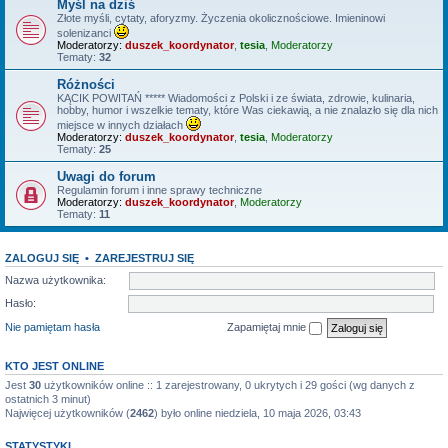
Myśl na dziś
Złote myśli, cytaty, aforyzmy. Życzenia okolicznościowe. Imieninowi
solenizanci
Moderatorzy:
duszek_koordynator
,
tesia
,
Moderatorzy
Tematy:
32
Różności
KĄCIK POWITAŃ ***** Wiadomości z Polski i ze świata, zdrowie, kulinaria,
hobby, humor i wszelkie tematy, które Was ciekawią, a nie znalazło się dla nich
miejsce w innych działach
Moderatorzy:
duszek_koordynator
,
tesia
,
Moderatorzy
Tematy:
25
Uwagi do forum
Regulamin forum i inne sprawy techniczne
Moderatorzy:
duszek_koordynator
,
Moderatorzy
Tematy:
11
ZALOGUJ SIĘ
•
ZAREJESTRUJ SIĘ
Nazwa użytkownika:
Hasło:
Nie pamiętam hasła
Zapamiętaj mnie
KTO JEST ONLINE
Jest
30
użytkowników online :: 1 zarejestrowany, 0 ukrytych i 29 gości (wg danych z
ostatnich 3 minut)
Najwięcej użytkowników (
2462
) było online niedziela, 10 maja 2026, 03:43
STATYSTYKI