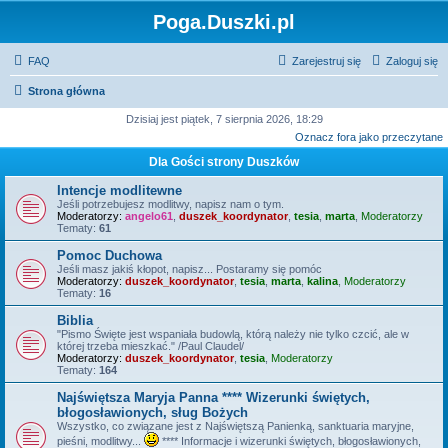
Poga.Duszki.pl
FAQ
Zarejestruj się
Zaloguj się
Strona główna
Dzisiaj jest piątek, 7 sierpnia 2026, 18:29
Oznacz fora jako przeczytane
Dla Gości strony Duszków
Intencje modlitewne
Jeśli potrzebujesz modlitwy, napisz nam o tym.
Moderatorzy:
angelo61
,
duszek_koordynator
,
tesia
,
marta
,
Moderatorzy
Tematy:
61
Pomoc Duchowa
Jeśli masz jakiś kłopot, napisz... Postaramy się pomóc
Moderatorzy:
duszek_koordynator
,
tesia
,
marta
,
kalina
,
Moderatorzy
Tematy:
16
Biblia
"Pismo Święte jest wspaniała budowlą, którą należy nie tylko czcić, ale w
której trzeba mieszkać." /Paul Claudel/
Moderatorzy:
duszek_koordynator
,
tesia
,
Moderatorzy
Tematy:
164
Najświętsza Maryja Panna **** Wizerunki świętych,
błogosławionych, sług Bożych
Wszystko, co związane jest z Najświętszą Panienką, sanktuaria maryjne,
pieśni, modlitwy...
**** Informacje i wizerunki świętych, błogosławionych,