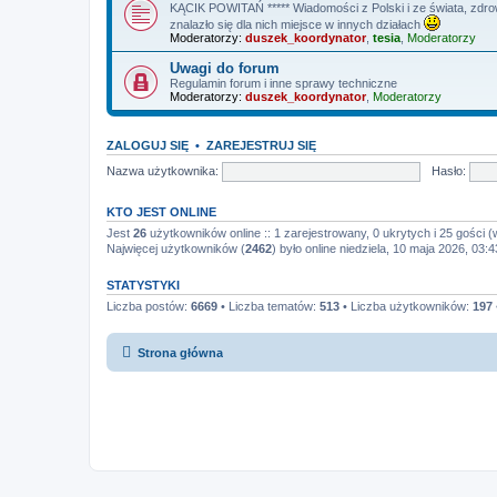
KĄCIK POWITAŃ ***** Wiadomości z Polski i ze świata, zdrowi
znalazło się dla nich miejsce w innych działach
Moderatorzy:
duszek_koordynator
,
tesia
,
Moderatorzy
Uwagi do forum
Regulamin forum i inne sprawy techniczne
Moderatorzy:
duszek_koordynator
,
Moderatorzy
ZALOGUJ SIĘ
•
ZAREJESTRUJ SIĘ
Nazwa użytkownika:
Hasło:
KTO JEST ONLINE
Jest
26
użytkowników online :: 1 zarejestrowany, 0 ukrytych i 25 gości (
Najwięcej użytkowników (
2462
) było online niedziela, 10 maja 2026, 03:4
STATYSTYKI
Liczba postów:
6669
• Liczba tematów:
513
• Liczba użytkowników:
197
Strona główna