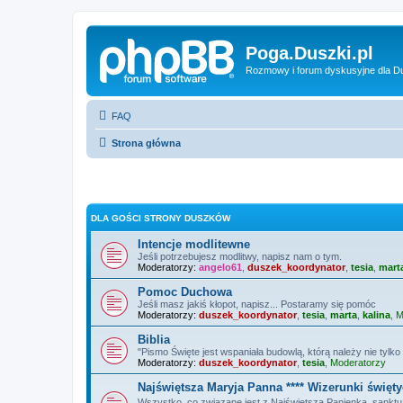
Poga.Duszki.pl
Rozmowy i forum dyskusyjne dla D
FAQ
Strona główna
DLA GOŚCI STRONY DUSZKÓW
Intencje modlitewne
Jeśli potrzebujesz modlitwy, napisz nam o tym.
Moderatorzy:
angelo61
,
duszek_koordynator
,
tesia
,
mart
Pomoc Duchowa
Jeśli masz jakiś kłopot, napisz... Postaramy się pomóc
Moderatorzy:
duszek_koordynator
,
tesia
,
marta
,
kalina
,
M
Biblia
"Pismo Święte jest wspaniała budowlą, którą należy nie tylko 
Moderatorzy:
duszek_koordynator
,
tesia
,
Moderatorzy
Najświętsza Maryja Panna **** Wizerunki święt
Wszystko, co związane jest z Najświętszą Panienką, sanktuar