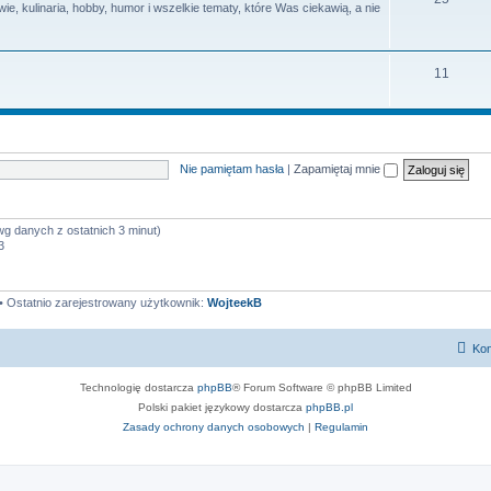
e, kulinaria, hobby, humor i wszelkie tematy, które Was ciekawią, a nie
y
a
e
t
m
T
11
y
a
e
t
m
y
a
Nie pamiętam hasła
|
Zapamiętaj mnie
t
y
wg danych z ostatnich 3 minut)
3
• Ostatnio zarejestrowany użytkownik:
WojteekB
Kon
Technologię dostarcza
phpBB
® Forum Software © phpBB Limited
Polski pakiet językowy dostarcza
phpBB.pl
Zasady ochrony danych osobowych
|
Regulamin