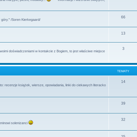
y
a
e
t
m
T
66
y
 góry." /Soren Kierkegaard/
a
e
t
m
T
13
y
a
e
T
3
t
m
swoimi doświadczeniami w kontakcie z Bogiem, to jest właściwe miejsce
e
y
a
m
t
TEMATY
a
y
t
T
14
o: recenzje książek, wiersze, opowiadania, linki do ciekawych literacko
y
e
m
T
39
a
e
t
m
T
32
y
eninowi solenizanci
a
e
t
m
T
25