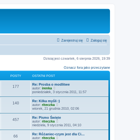
Zarejestruj się
Zaloguj się
Dzisiaj jest czwartek, 6 sierpnia 2026, 19:39
Oznacz fora jako przeczytane
POSTY
OSTATNI POST
O
Re: Prosba o modlitwe
P
177
s
W
autor:
irenka
t
y
poniedziałek, 3 stycznia 2011, 11:57
o
a
ś
t
w
O
Re: Kilka myśli :)
s
P
140
n
i
s
W
autor:
riteczka
i
e
t
y
wtorek, 21 grudnia 2010, 02:06
t
p
t
o
a
ś
o
l
t
w
O
Re: Pismo Święte
s
n
y
s
P
457
n
i
s
W
autor:
riteczka
t
a
i
e
t
y
niedziela, 9 stycznia 2011, 04:10
j
t
p
t
o
a
ś
n
o
l
t
w
o
O
Re: Różaniec-czym jest dla Ci…
s
n
y
s
P
66
n
i
w
s
W
autor:
riteczka
t
a
i
e