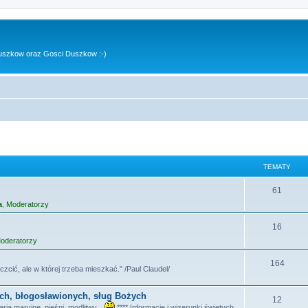
uszkow oraz Gosci Duszkow :-)
TEMATY
T
61
a
,
Moderatorzy
e
m
T
16
oderatorzy
a
e
t
m
T
164
czcić, ale w której trzeba mieszkać." /Paul Claudel/
y
a
e
ych, błogosławionych, sług Bożych
t
m
T
12
ia maryjne, pieśni, modlitwy...
**** Informacje i wizerunki świętych,