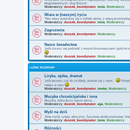
błogosławionych, sług Bożych
Moderatorzy:
duszek_koordynator
,
tesia
,
Moderatorzy
Wiara w (naszym) życiu
"Bez wiary potykamy się o źdźbło słomy, z wiarą przenosimy
Moderatorzy:
duszek_koordynator
,
tesia
,
Moderatorzy
Zagrożenia
Moderatorzy:
duszek_koordynator
,
Moderatorzy
Nasze świadectwa
Jeśli chcesz się podzielić z innymi forumowiczami i gośćmi 
Moderatorzy:
duszek_koordynator
,
Moderatorzy
LUŹNE ROZMOWY
Liryka, epika, dramat
Jeśli piszesz coś do szuflady, podziel się z nami...
Ponadt
miejsc w sieci
Moderatorzy:
duszek_koordynator
,
irenka
,
Moderatorzy
Muzyka chrześcijańska i inna
Muzyka, która leczy nasze serca...
Moderatorzy:
duszek_koordynator
,
aga
,
Moderatorzy
Myśl na dziś
Złote myśli, cytaty, aforyzmy. Życzenia okolicznościowe. Imi
Moderatorzy:
duszek_koordynator
,
tesia
,
Moderatorzy
Różności