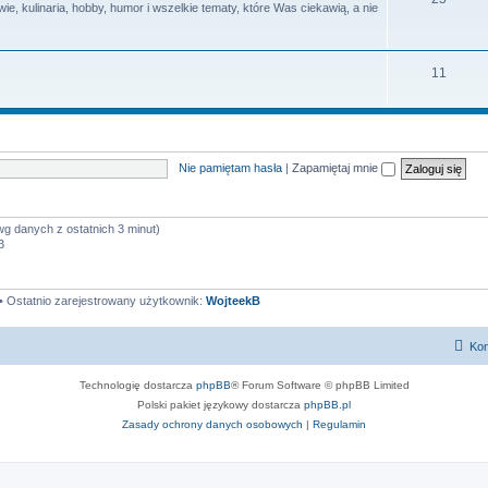
e, kulinaria, hobby, humor i wszelkie tematy, które Was ciekawią, a nie
y
a
e
t
m
T
11
y
a
e
t
m
y
a
Nie pamiętam hasła
|
Zapamiętaj mnie
t
y
wg danych z ostatnich 3 minut)
3
• Ostatnio zarejestrowany użytkownik:
WojteekB
Kon
Technologię dostarcza
phpBB
® Forum Software © phpBB Limited
Polski pakiet językowy dostarcza
phpBB.pl
Zasady ochrony danych osobowych
|
Regulamin