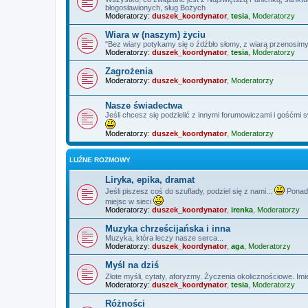
błogosławionych, sług Bożych
Moderatorzy:
duszek_koordynator
,
tesia
,
Moderatorzy
Wiara w (naszym) życiu
"Bez wiary potykamy się o źdźbło słomy, z wiarą przenosimy
Moderatorzy:
duszek_koordynator
,
tesia
,
Moderatorzy
Zagrożenia
Moderatorzy:
duszek_koordynator
,
Moderatorzy
Nasze świadectwa
Jeśli chcesz się podzielić z innymi forumowiczami i gośćmi 
Moderatorzy:
duszek_koordynator
,
Moderatorzy
LUŹNE ROZMOWY
Liryka, epika, dramat
Jeśli piszesz coś do szuflady, podziel się z nami...
Ponadt
miejsc w sieci
Moderatorzy:
duszek_koordynator
,
irenka
,
Moderatorzy
Muzyka chrześcijańska i inna
Muzyka, która leczy nasze serca...
Moderatorzy:
duszek_koordynator
,
aga
,
Moderatorzy
Myśl na dziś
Złote myśli, cytaty, aforyzmy. Życzenia okolicznościowe. Imi
Moderatorzy:
duszek_koordynator
,
tesia
,
Moderatorzy
Różności