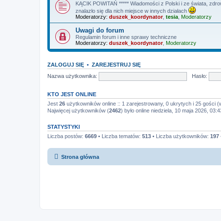
KĄCIK POWITAŃ ***** Wiadomości z Polski i ze świata, zdrowi
znalazło się dla nich miejsce w innych działach
Moderatorzy:
duszek_koordynator
,
tesia
,
Moderatorzy
Uwagi do forum
Regulamin forum i inne sprawy techniczne
Moderatorzy:
duszek_koordynator
,
Moderatorzy
ZALOGUJ SIĘ
•
ZAREJESTRUJ SIĘ
Nazwa użytkownika:
Hasło:
KTO JEST ONLINE
Jest
26
użytkowników online :: 1 zarejestrowany, 0 ukrytych i 25 gości (
Najwięcej użytkowników (
2462
) było online niedziela, 10 maja 2026, 03:4
STATYSTYKI
Liczba postów:
6669
• Liczba tematów:
513
• Liczba użytkowników:
197
Strona główna