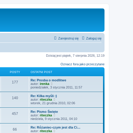
Zarejestruj się
Zaloguj się
Dzisiaj jest piątek, 7 sierpnia 2026, 12:19
Oznacz fora jako przeczytane
POSTY
OSTATNI POST
O
Re: Prosba o modlitwe
P
177
s
W
autor:
irenka
t
y
poniedziałek, 3 stycznia 2011, 11:57
o
a
ś
t
w
O
Re: Kilka myśli :)
s
P
140
n
i
s
W
autor:
riteczka
i
e
t
y
wtorek, 21 grudnia 2010, 02:06
t
p
t
o
a
ś
o
l
t
w
O
Re: Pismo Święte
s
n
y
s
P
457
n
i
s
W
autor:
riteczka
t
a
i
e
t
y
niedziela, 9 stycznia 2011, 04:10
j
t
p
t
o
a
ś
n
o
l
t
w
o
O
Re: Różaniec-czym jest dla Ci…
s
n
y
s
P
66
n
i
w
s
W
autor:
riteczka
t
a
i
e