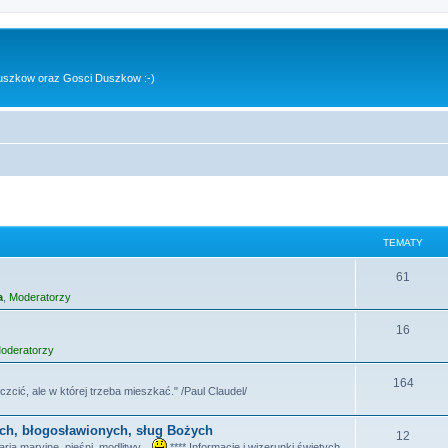
uszkow oraz Gosci Duszkow :-)
TEMATY
T
61
a
,
Moderatorzy
e
m
T
16
oderatorzy
a
e
t
m
T
164
czcić, ale w której trzeba mieszkać." /Paul Claudel/
y
a
e
ych, błogosławionych, sług Bożych
t
m
T
12
ia maryjne, pieśni, modlitwy...
**** Informacje i wizerunki świętych,