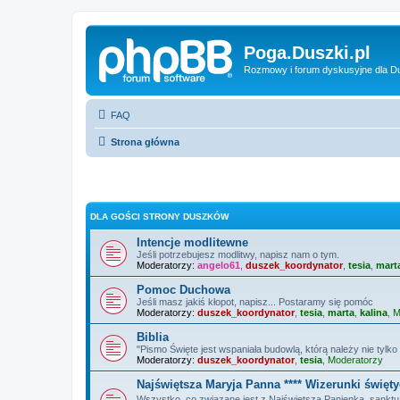
Poga.Duszki.pl
Rozmowy i forum dyskusyjne dla D
FAQ
Strona główna
DLA GOŚCI STRONY DUSZKÓW
Intencje modlitewne
Jeśli potrzebujesz modlitwy, napisz nam o tym.
Moderatorzy:
angelo61
,
duszek_koordynator
,
tesia
,
mart
Pomoc Duchowa
Jeśli masz jakiś kłopot, napisz... Postaramy się pomóc
Moderatorzy:
duszek_koordynator
,
tesia
,
marta
,
kalina
,
M
Biblia
"Pismo Święte jest wspaniała budowlą, którą należy nie tylko 
Moderatorzy:
duszek_koordynator
,
tesia
,
Moderatorzy
Najświętsza Maryja Panna **** Wizerunki święt
Wszystko, co związane jest z Najświętszą Panienką, sanktuar