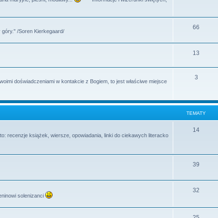
y
a
e
t
m
T
66
y
 góry." /Soren Kierkegaard/
a
e
t
m
T
13
y
a
e
T
3
t
m
swoimi doświadczeniami w kontakcie z Bogiem, to jest właściwe miejsce
e
y
a
m
t
TEMATY
a
y
t
T
14
o: recenzje książek, wiersze, opowiadania, linki do ciekawych literacko
y
e
m
T
39
a
e
t
m
T
32
y
eninowi solenizanci
a
e
t
m
T
25