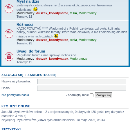
Myśl na dziś
Złote myśli, cytaty, aforyzmy. Życzenia okolicznościowe. Imieninowi
solenizanci
Moderatorzy:
duszek_koordynator
,
tesia
,
Moderatorzy
Tematy:
32
Różności
KĄCIK POWITAŃ ***** Wiadomości z Polski i ze świata, zdrowie, kulinaria,
hobby, humor i wszelkie tematy, które Was ciekawią, a nie znalazło się dla nich
miejsce w innych działach
Moderatorzy:
duszek_koordynator
,
tesia
,
Moderatorzy
Tematy:
25
Uwagi do forum
Regulamin forum i inne sprawy techniczne
Moderatorzy:
duszek_koordynator
,
Moderatorzy
Tematy:
11
ZALOGUJ SIĘ
•
ZAREJESTRUJ SIĘ
Nazwa użytkownika:
Hasło:
Nie pamiętam hasła
Zapamiętaj mnie
KTO JEST ONLINE
Jest
28
użytkowników online :: 2 zarejestrowanych, 0 ukrytych i 26 gości (wg danych z
ostatnich 3 minut)
Najwięcej użytkowników (
2462
) było online niedziela, 10 maja 2026, 03:43
STATYSTYKI