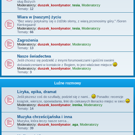
sług Bożych
Moderatorzy:
duszek_koordynator
,
tesia
,
Moderatorzy
Tematy:
12
Wiara w (naszym) życiu
"Bez wiary potykamy się o źdźbło słomy, z wiarą przenosimy góry." /Soren
Kierkegaard/
Moderatorzy:
duszek_koordynator
,
tesia
,
Moderatorzy
Tematy:
66
Zagrożenia
Moderatorzy:
duszek_koordynator
,
Moderatorzy
Tematy:
13
Nasze świadectwa
Jeśli chcesz się podzielić z innymi forumowiczami i gośćmi swoimi
doświadczeniami w kontakcie z Bogiem, to jest właściwe miejsce
Moderatorzy:
duszek_koordynator
,
Moderatorzy
Tematy:
3
Luźne rozmowy
Liryka, epika, dramat
Jeśli piszesz coś do szuflady, podziel się z nami...
Ponadto: recenzje
książek, wiersze, opowiadania, linki do ciekawych literacko miejsc w sieci
Moderatorzy:
duszek_koordynator
,
irenka
,
Moderatorzy
Tematy:
14
Muzyka chrześcijańska i inna
Muzyka, która leczy nasze serca...
Moderatorzy:
duszek_koordynator
,
aga
,
Moderatorzy
Tematy:
39