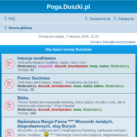
Poga.Duszki.pl
FAQ
Zarejestruj się
Zaloguj się
Strona główna
Dzisiaj jest piątek, 7 sierpnia 2026, 21:23
Oznacz fora jako przeczytane
Dla Gości strony Duszków
Intencje modlitewne
Jeśli potrzebujesz modlitwy, napisz nam o tym.
Moderatorzy:
angelo61
,
duszek_koordynator
,
tesia
,
marta
,
Moderatorzy
Tematy:
61
Pomoc Duchowa
Jeśli masz jakiś kłopot, napisz... Postaramy się pomóc
Moderatorzy:
duszek_koordynator
,
tesia
,
marta
,
kalina
,
Moderatorzy
Tematy:
16
Biblia
"Pismo Święte jest wspaniała budowlą, którą należy nie tylko czcić, ale w
której trzeba mieszkać." /Paul Claudel/
Moderatorzy:
duszek_koordynator
,
tesia
,
Moderatorzy
Tematy:
164
Najświętsza Maryja Panna **** Wizerunki świętych,
błogosławionych, sług Bożych
Wszystko, co związane jest z Najświętszą Panienką, sanktuaria maryjne,
pieśni, modlitwy...
**** Informacje i wizerunki świętych, błogosławionych,