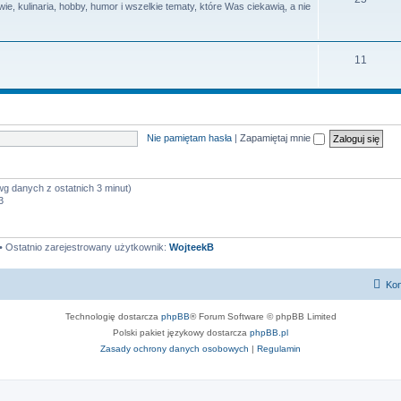
e, kulinaria, hobby, humor i wszelkie tematy, które Was ciekawią, a nie
y
a
e
t
m
T
11
y
a
e
t
m
y
a
Nie pamiętam hasła
|
Zapamiętaj mnie
t
y
wg danych z ostatnich 3 minut)
3
• Ostatnio zarejestrowany użytkownik:
WojteekB
Kon
Technologię dostarcza
phpBB
® Forum Software © phpBB Limited
Polski pakiet językowy dostarcza
phpBB.pl
Zasady ochrony danych osobowych
|
Regulamin