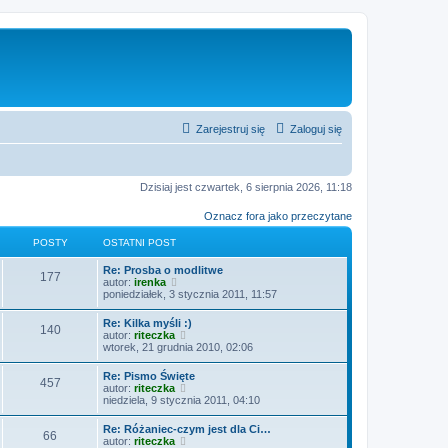
Zarejestruj się
Zaloguj się
Dzisiaj jest czwartek, 6 sierpnia 2026, 11:18
Oznacz fora jako przeczytane
POSTY
OSTATNI POST
O
Re: Prosba o modlitwe
P
177
s
W
autor:
irenka
t
y
poniedziałek, 3 stycznia 2011, 11:57
o
a
ś
t
w
O
Re: Kilka myśli :)
s
P
140
n
i
s
W
autor:
riteczka
i
e
t
y
wtorek, 21 grudnia 2010, 02:06
t
p
t
o
a
ś
o
l
t
w
O
Re: Pismo Święte
s
n
y
s
P
457
n
i
s
W
autor:
riteczka
t
a
i
e
t
y
niedziela, 9 stycznia 2011, 04:10
j
t
p
t
o
a
ś
n
o
l
t
w
o
O
Re: Różaniec-czym jest dla Ci…
s
n
y
s
P
66
n
i
w
s
W
autor:
riteczka
t
a
i
e