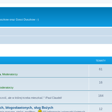
uszkow oraz Gosci Duszkow :-)
TEMATY
T
61
a
,
Moderatorzy
e
m
T
16
oderatorzy
a
e
t
m
T
164
czcić, ale w której trzeba mieszkać." /Paul Claudel/
y
a
e
ych, błogosławionych, sług Bożych
t
m
T
12
ia maryjne, pieśni, modlitwy...
**** Informacje i wizerunki świętych,