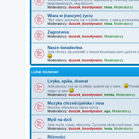
błogosławionych, sług Bożych
Moderatorzy:
duszek_koordynator
,
tesia
,
Moderatorzy
Wiara w (naszym) życiu
"Bez wiary potykamy się o źdźbło słomy, z wiarą przenosimy
Moderatorzy:
duszek_koordynator
,
tesia
,
Moderatorzy
Zagrożenia
Moderatorzy:
duszek_koordynator
,
Moderatorzy
Nasze świadectwa
Jeśli chcesz się podzielić z innymi forumowiczami i gośćmi 
Moderatorzy:
duszek_koordynator
,
Moderatorzy
LUŹNE ROZMOWY
Liryka, epika, dramat
Jeśli piszesz coś do szuflady, podziel się z nami...
Ponadt
miejsc w sieci
Moderatorzy:
duszek_koordynator
,
irenka
,
Moderatorzy
Muzyka chrześcijańska i inna
Muzyka, która leczy nasze serca...
Moderatorzy:
duszek_koordynator
,
aga
,
Moderatorzy
Myśl na dziś
Złote myśli, cytaty, aforyzmy. Życzenia okolicznościowe. Imi
Moderatorzy:
duszek_koordynator
,
tesia
,
Moderatorzy
Różności