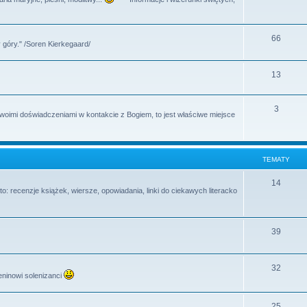
y
a
e
t
m
T
66
y
 góry." /Soren Kierkegaard/
a
e
t
m
T
13
y
a
e
T
3
t
m
swoimi doświadczeniami w kontakcie z Bogiem, to jest właściwe miejsce
e
y
a
m
t
TEMATY
a
y
t
T
14
o: recenzje książek, wiersze, opowiadania, linki do ciekawych literacko
y
e
m
T
39
a
e
t
m
T
32
y
eninowi solenizanci
a
e
t
m
T
25