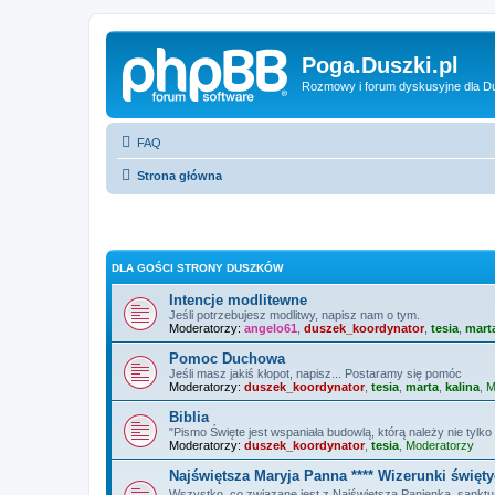
Poga.Duszki.pl
Rozmowy i forum dyskusyjne dla D
FAQ
Strona główna
DLA GOŚCI STRONY DUSZKÓW
Intencje modlitewne
Jeśli potrzebujesz modlitwy, napisz nam o tym.
Moderatorzy:
angelo61
,
duszek_koordynator
,
tesia
,
mart
Pomoc Duchowa
Jeśli masz jakiś kłopot, napisz... Postaramy się pomóc
Moderatorzy:
duszek_koordynator
,
tesia
,
marta
,
kalina
,
M
Biblia
"Pismo Święte jest wspaniała budowlą, którą należy nie tylko 
Moderatorzy:
duszek_koordynator
,
tesia
,
Moderatorzy
Najświętsza Maryja Panna **** Wizerunki święt
Wszystko, co związane jest z Najświętszą Panienką, sanktuar