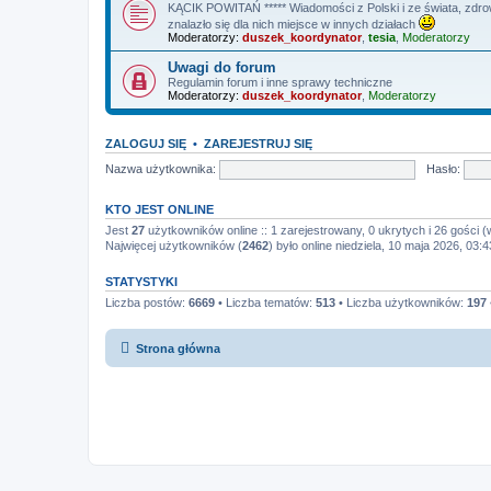
KĄCIK POWITAŃ ***** Wiadomości z Polski i ze świata, zdrowi
znalazło się dla nich miejsce w innych działach
Moderatorzy:
duszek_koordynator
,
tesia
,
Moderatorzy
Uwagi do forum
Regulamin forum i inne sprawy techniczne
Moderatorzy:
duszek_koordynator
,
Moderatorzy
ZALOGUJ SIĘ
•
ZAREJESTRUJ SIĘ
Nazwa użytkownika:
Hasło:
KTO JEST ONLINE
Jest
27
użytkowników online :: 1 zarejestrowany, 0 ukrytych i 26 gości (
Najwięcej użytkowników (
2462
) było online niedziela, 10 maja 2026, 03:4
STATYSTYKI
Liczba postów:
6669
• Liczba tematów:
513
• Liczba użytkowników:
197
Strona główna