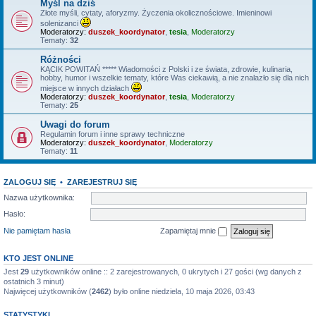
Myśl na dziś
Złote myśli, cytaty, aforyzmy. Życzenia okolicznościowe. Imieninowi
solenizanci
Moderatorzy:
duszek_koordynator
,
tesia
,
Moderatorzy
Tematy:
32
Różności
KĄCIK POWITAŃ ***** Wiadomości z Polski i ze świata, zdrowie, kulinaria,
hobby, humor i wszelkie tematy, które Was ciekawią, a nie znalazło się dla nich
miejsce w innych działach
Moderatorzy:
duszek_koordynator
,
tesia
,
Moderatorzy
Tematy:
25
Uwagi do forum
Regulamin forum i inne sprawy techniczne
Moderatorzy:
duszek_koordynator
,
Moderatorzy
Tematy:
11
ZALOGUJ SIĘ
•
ZAREJESTRUJ SIĘ
Nazwa użytkownika:
Hasło:
Nie pamiętam hasła
Zapamiętaj mnie
KTO JEST ONLINE
Jest
29
użytkowników online :: 2 zarejestrowanych, 0 ukrytych i 27 gości (wg danych z
ostatnich 3 minut)
Najwięcej użytkowników (
2462
) było online niedziela, 10 maja 2026, 03:43
STATYSTYKI