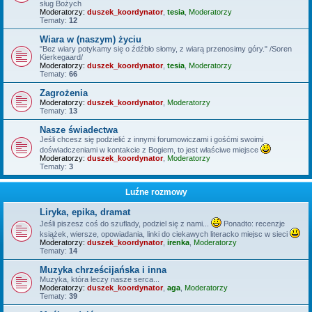
sług Bożych
Moderatorzy:
duszek_koordynator
,
tesia
,
Moderatorzy
Tematy:
12
Wiara w (naszym) życiu
"Bez wiary potykamy się o źdźbło słomy, z wiarą przenosimy góry." /Soren
Kierkegaard/
Moderatorzy:
duszek_koordynator
,
tesia
,
Moderatorzy
Tematy:
66
Zagrożenia
Moderatorzy:
duszek_koordynator
,
Moderatorzy
Tematy:
13
Nasze świadectwa
Jeśli chcesz się podzielić z innymi forumowiczami i gośćmi swoimi
doświadczeniami w kontakcie z Bogiem, to jest właściwe miejsce
Moderatorzy:
duszek_koordynator
,
Moderatorzy
Tematy:
3
Luźne rozmowy
Liryka, epika, dramat
Jeśli piszesz coś do szuflady, podziel się z nami...
Ponadto: recenzje
książek, wiersze, opowiadania, linki do ciekawych literacko miejsc w sieci
Moderatorzy:
duszek_koordynator
,
irenka
,
Moderatorzy
Tematy:
14
Muzyka chrześcijańska i inna
Muzyka, która leczy nasze serca...
Moderatorzy:
duszek_koordynator
,
aga
,
Moderatorzy
Tematy:
39