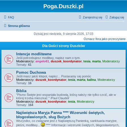
Poga.Duszki.pl
FAQ
Zarejestruj się
Zaloguj się
Strona główna
Dzisiaj jest niedziela, 9 sierpnia 2026, 17:03
Oznacz fora jako przeczytane
Dla Gości strony Duszków
Intencje modlitewne
Jeśli potrzebujesz modlitwy, napisz nam o tym.
Moderatorzy:
angelo61
,
duszek_koordynator
,
tesia
,
marta
,
Moderatorzy
Tematy:
61
Pomoc Duchowa
Jeśli masz jakiś kłopot, napisz... Postaramy się pomóc
Moderatorzy:
duszek_koordynator
,
tesia
,
marta
,
kalina
,
Moderatorzy
Tematy:
16
Biblia
"Pismo Święte jest wspaniała budowlą, którą należy nie tylko czcić, ale w
której trzeba mieszkać." /Paul Claudel/
Moderatorzy:
duszek_koordynator
,
tesia
,
Moderatorzy
Tematy:
164
Najświętsza Maryja Panna **** Wizerunki świętych,
błogosławionych, sług Bożych
Wszystko, co związane jest z Najświętszą Panienką, sanktuaria maryjne,
pieśni, modlitwy...
**** Informacje i wizerunki świętych, błogosławionych,