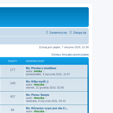
Zarejestruj się
Zaloguj się
Dzisiaj jest piątek, 7 sierpnia 2026, 01:06
Oznacz fora jako przeczytane
POSTY
OSTATNI POST
O
Re: Prosba o modlitwe
P
177
s
W
autor:
irenka
t
y
poniedziałek, 3 stycznia 2011, 11:57
o
a
ś
t
w
O
Re: Kilka myśli :)
s
P
140
n
i
s
W
autor:
riteczka
i
e
t
y
wtorek, 21 grudnia 2010, 02:06
t
p
t
o
a
ś
o
l
t
w
O
Re: Pismo Święte
s
n
y
s
P
457
n
i
s
W
autor:
riteczka
t
a
i
e
t
y
niedziela, 9 stycznia 2011, 04:10
j
t
p
t
o
a
ś
n
o
l
t
w
o
O
Re: Różaniec-czym jest dla Ci…
s
n
y
s
P
66
n
i
w
s
W
autor:
riteczka
t
a
i
e