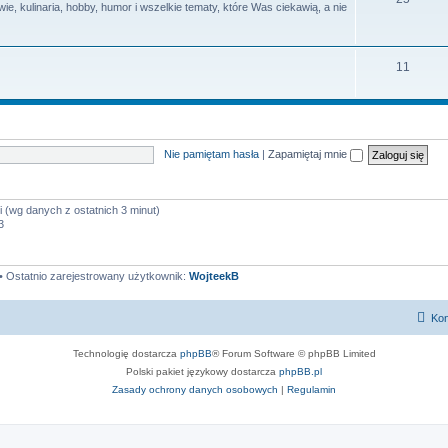
e, kulinaria, hobby, humor i wszelkie tematy, które Was ciekawią, a nie
y
a
e
t
m
T
11
y
a
e
t
m
y
a
Nie pamiętam hasła
|
Zapamiętaj mnie
t
y
i (wg danych z ostatnich 3 minut)
3
• Ostatnio zarejestrowany użytkownik:
WojteekB
Kon
Technologię dostarcza
phpBB
® Forum Software © phpBB Limited
Polski pakiet językowy dostarcza
phpBB.pl
Zasady ochrony danych osobowych
|
Regulamin