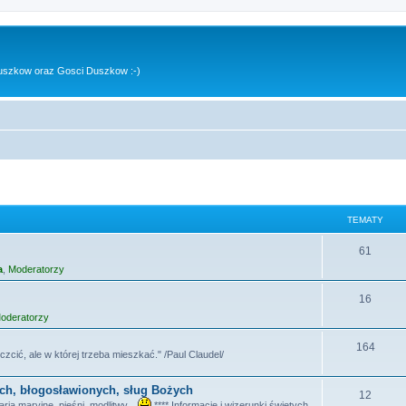
uszkow oraz Gosci Duszkow :-)
TEMATY
T
61
a
,
Moderatorzy
e
m
T
16
oderatorzy
a
e
t
m
T
164
czcić, ale w której trzeba mieszkać." /Paul Claudel/
y
a
e
ych, błogosławionych, sług Bożych
t
m
T
12
ia maryjne, pieśni, modlitwy...
**** Informacje i wizerunki świętych,