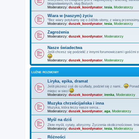
błogosławionych, sług Bożych
Moderatorzy:
duszek_koordynator
,
tesia
,
Moderatorzy
Wiara w (naszym) życiu
"Bez wiary potykamy się o źdźbło słomy, z wiarą przenosimy
Moderatorzy:
duszek_koordynator
,
tesia
,
Moderatorzy
Zagrożenia
Moderatorzy:
duszek_koordynator
,
Moderatorzy
Nasze świadectwa
Jeśli chcesz się podzielić z innymi forumowiczami i gośćmi 
Moderatorzy:
duszek_koordynator
,
Moderatorzy
LUŹNE ROZMOWY
Liryka, epika, dramat
Jeśli piszesz coś do szuflady, podziel się z nami...
Ponadt
miejsc w sieci
Moderatorzy:
duszek_koordynator
,
irenka
,
Moderatorzy
Muzyka chrześcijańska i inna
Muzyka, która leczy nasze serca...
Moderatorzy:
duszek_koordynator
,
aga
,
Moderatorzy
Myśl na dziś
Złote myśli, cytaty, aforyzmy. Życzenia okolicznościowe. Imi
Moderatorzy:
duszek_koordynator
,
tesia
,
Moderatorzy
Różności