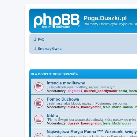
Poga.Duszki.pl
Rozmowy i forum dyskusyjne dla D
FAQ
Strona główna
DLA GOŚCI STRONY DUSZKÓW
Intencje modlitewne
Jeśli potrzebujesz modlitwy, napisz nam o tym.
Moderatorzy:
angelo61
,
duszek_koordynator
,
tesia
,
mart
Pomoc Duchowa
Jeśli masz jakiś kłopot, napisz... Postaramy się pomóc
Moderatorzy:
duszek_koordynator
,
tesia
,
marta
,
kalina
,
M
Biblia
"Pismo Święte jest wspaniała budowlą, którą należy nie tylko 
Moderatorzy:
duszek_koordynator
,
tesia
,
Moderatorzy
Najświętsza Maryja Panna **** Wizerunki święt
Wszystko, co związane jest z Najświętszą Panienką, sanktuar