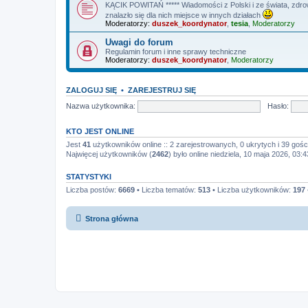
KĄCIK POWITAŃ ***** Wiadomości z Polski i ze świata, zdrowi
znalazło się dla nich miejsce w innych działach
Moderatorzy:
duszek_koordynator
,
tesia
,
Moderatorzy
Uwagi do forum
Regulamin forum i inne sprawy techniczne
Moderatorzy:
duszek_koordynator
,
Moderatorzy
ZALOGUJ SIĘ
•
ZAREJESTRUJ SIĘ
Nazwa użytkownika:
Hasło:
KTO JEST ONLINE
Jest
41
użytkowników online :: 2 zarejestrowanych, 0 ukrytych i 39 gośc
Najwięcej użytkowników (
2462
) było online niedziela, 10 maja 2026, 03:4
STATYSTYKI
Liczba postów:
6669
• Liczba tematów:
513
• Liczba użytkowników:
197
Strona główna