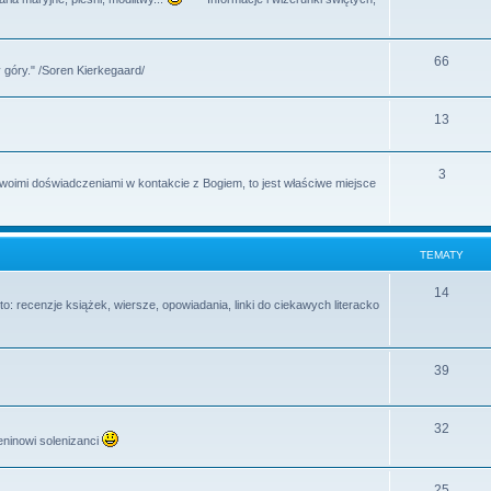
y
a
e
t
m
T
66
y
 góry." /Soren Kierkegaard/
a
e
t
m
T
13
y
a
e
T
3
t
m
swoimi doświadczeniami w kontakcie z Bogiem, to jest właściwe miejsce
e
y
a
m
t
TEMATY
a
y
t
T
14
o: recenzje książek, wiersze, opowiadania, linki do ciekawych literacko
y
e
m
T
39
a
e
t
m
T
32
y
eninowi solenizanci
a
e
t
m
T
25