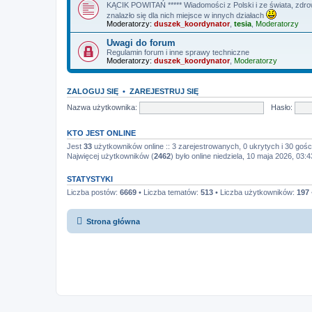
KĄCIK POWITAŃ ***** Wiadomości z Polski i ze świata, zdrowi
znalazło się dla nich miejsce w innych działach
Moderatorzy:
duszek_koordynator
,
tesia
,
Moderatorzy
Uwagi do forum
Regulamin forum i inne sprawy techniczne
Moderatorzy:
duszek_koordynator
,
Moderatorzy
ZALOGUJ SIĘ
•
ZAREJESTRUJ SIĘ
Nazwa użytkownika:
Hasło:
KTO JEST ONLINE
Jest
33
użytkowników online :: 3 zarejestrowanych, 0 ukrytych i 30 gośc
Najwięcej użytkowników (
2462
) było online niedziela, 10 maja 2026, 03:4
STATYSTYKI
Liczba postów:
6669
• Liczba tematów:
513
• Liczba użytkowników:
197
Strona główna