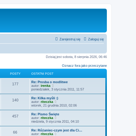
Zarejestruj się
Zaloguj się
Dzisiaj jest sobota, 8 sierpnia 2026, 06:46
Oznacz fora jako przeczytane
POSTY
OSTATNI POST
O
Re: Prosba o modlitwe
P
177
s
W
autor:
irenka
t
y
poniedziałek, 3 stycznia 2011, 11:57
o
a
ś
t
w
O
Re: Kilka myśli :)
s
P
140
n
i
s
W
autor:
riteczka
i
e
t
y
wtorek, 21 grudnia 2010, 02:06
t
p
t
o
a
ś
o
l
t
w
O
Re: Pismo Święte
s
n
y
s
P
457
n
i
s
W
autor:
riteczka
t
a
i
e
t
y
niedziela, 9 stycznia 2011, 04:10
j
t
p
t
o
a
ś
n
o
l
t
w
o
O
Re: Różaniec-czym jest dla Ci…
s
n
y
s
P
66
n
i
w
s
W
autor:
riteczka
t
a
i
e