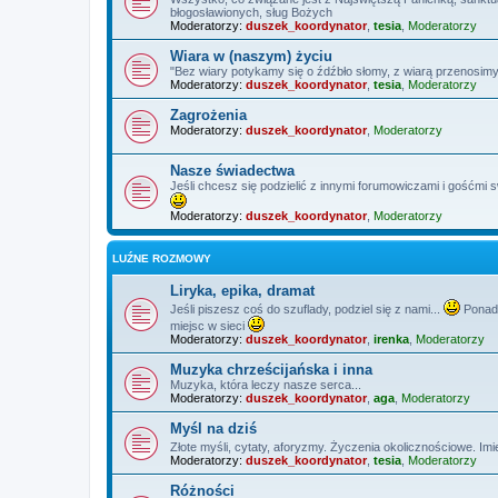
błogosławionych, sług Bożych
Moderatorzy:
duszek_koordynator
,
tesia
,
Moderatorzy
Wiara w (naszym) życiu
"Bez wiary potykamy się o źdźbło słomy, z wiarą przenosimy
Moderatorzy:
duszek_koordynator
,
tesia
,
Moderatorzy
Zagrożenia
Moderatorzy:
duszek_koordynator
,
Moderatorzy
Nasze świadectwa
Jeśli chcesz się podzielić z innymi forumowiczami i gośćmi 
Moderatorzy:
duszek_koordynator
,
Moderatorzy
LUŹNE ROZMOWY
Liryka, epika, dramat
Jeśli piszesz coś do szuflady, podziel się z nami...
Ponadt
miejsc w sieci
Moderatorzy:
duszek_koordynator
,
irenka
,
Moderatorzy
Muzyka chrześcijańska i inna
Muzyka, która leczy nasze serca...
Moderatorzy:
duszek_koordynator
,
aga
,
Moderatorzy
Myśl na dziś
Złote myśli, cytaty, aforyzmy. Życzenia okolicznościowe. Imi
Moderatorzy:
duszek_koordynator
,
tesia
,
Moderatorzy
Różności