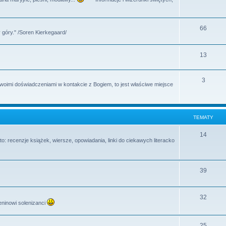
y
a
e
t
m
T
66
y
 góry." /Soren Kierkegaard/
a
e
t
m
T
13
y
a
e
T
3
t
m
swoimi doświadczeniami w kontakcie z Bogiem, to jest właściwe miejsce
e
y
a
m
t
TEMATY
a
y
t
T
14
o: recenzje książek, wiersze, opowiadania, linki do ciekawych literacko
y
e
m
T
39
a
e
t
m
T
32
y
eninowi solenizanci
a
e
t
m
T
25