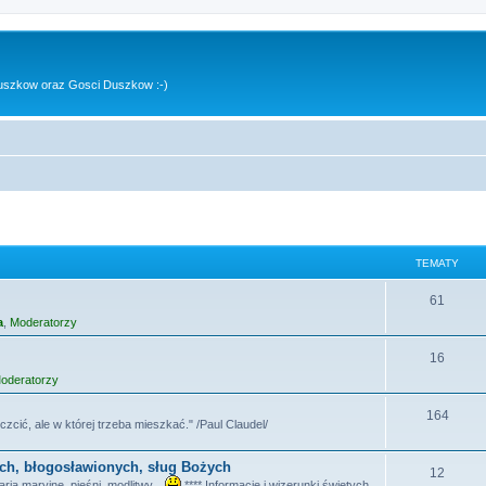
uszkow oraz Gosci Duszkow :-)
TEMATY
T
61
a
,
Moderatorzy
e
m
T
16
oderatorzy
a
e
t
m
T
164
czcić, ale w której trzeba mieszkać." /Paul Claudel/
y
a
e
ych, błogosławionych, sług Bożych
t
m
T
12
ia maryjne, pieśni, modlitwy...
**** Informacje i wizerunki świętych,