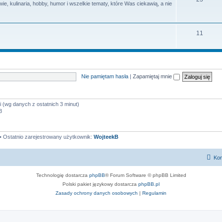
e, kulinaria, hobby, humor i wszelkie tematy, które Was ciekawią, a nie
y
a
e
t
m
T
11
y
a
e
t
m
y
a
Nie pamiętam hasła
|
Zapamiętaj mnie
t
y
i (wg danych z ostatnich 3 minut)
3
• Ostatnio zarejestrowany użytkownik:
WojteekB
Kon
Technologię dostarcza
phpBB
® Forum Software © phpBB Limited
Polski pakiet językowy dostarcza
phpBB.pl
Zasady ochrony danych osobowych
|
Regulamin