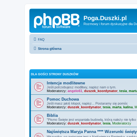
Poga.Duszki.pl
Rozmowy i forum dyskusyjne dla D
FAQ
Strona główna
DLA GOŚCI STRONY DUSZKÓW
Intencje modlitewne
Jeśli potrzebujesz modlitwy, napisz nam o tym.
Moderatorzy:
angelo61
,
duszek_koordynator
,
tesia
,
mart
Pomoc Duchowa
Jeśli masz jakiś kłopot, napisz... Postaramy się pomóc
Moderatorzy:
duszek_koordynator
,
tesia
,
marta
,
kalina
,
M
Biblia
"Pismo Święte jest wspaniała budowlą, którą należy nie tylko 
Moderatorzy:
duszek_koordynator
,
tesia
,
Moderatorzy
Najświętsza Maryja Panna **** Wizerunki święt
Wszystko, co związane jest z Najświętszą Panienką, sanktuar