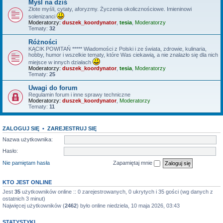
Myśl na dziś
Złote myśli, cytaty, aforyzmy. Życzenia okolicznościowe. Imieninowi
solenizanci
Moderatorzy:
duszek_koordynator
,
tesia
,
Moderatorzy
Tematy:
32
Różności
KĄCIK POWITAŃ ***** Wiadomości z Polski i ze świata, zdrowie, kulinaria,
hobby, humor i wszelkie tematy, które Was ciekawią, a nie znalazło się dla nich
miejsce w innych działach
Moderatorzy:
duszek_koordynator
,
tesia
,
Moderatorzy
Tematy:
25
Uwagi do forum
Regulamin forum i inne sprawy techniczne
Moderatorzy:
duszek_koordynator
,
Moderatorzy
Tematy:
11
ZALOGUJ SIĘ
•
ZAREJESTRUJ SIĘ
Nazwa użytkownika:
Hasło:
Nie pamiętam hasła
Zapamiętaj mnie
KTO JEST ONLINE
Jest
35
użytkowników online :: 0 zarejestrowanych, 0 ukrytych i 35 gości (wg danych z
ostatnich 3 minut)
Najwięcej użytkowników (
2462
) było online niedziela, 10 maja 2026, 03:43
STATYSTYKI