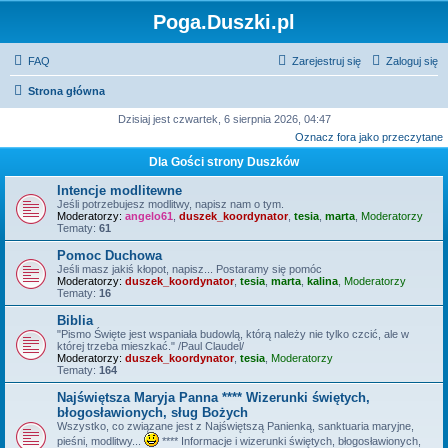
Poga.Duszki.pl
FAQ
Zarejestruj się
Zaloguj się
Strona główna
Dzisiaj jest czwartek, 6 sierpnia 2026, 04:47
Oznacz fora jako przeczytane
Dla Gości strony Duszków
Intencje modlitewne
Jeśli potrzebujesz modlitwy, napisz nam o tym.
Moderatorzy:
angelo61
,
duszek_koordynator
,
tesia
,
marta
,
Moderatorzy
Tematy:
61
Pomoc Duchowa
Jeśli masz jakiś kłopot, napisz... Postaramy się pomóc
Moderatorzy:
duszek_koordynator
,
tesia
,
marta
,
kalina
,
Moderatorzy
Tematy:
16
Biblia
"Pismo Święte jest wspaniała budowlą, którą należy nie tylko czcić, ale w
której trzeba mieszkać." /Paul Claudel/
Moderatorzy:
duszek_koordynator
,
tesia
,
Moderatorzy
Tematy:
164
Najświętsza Maryja Panna **** Wizerunki świętych,
błogosławionych, sług Bożych
Wszystko, co związane jest z Najświętszą Panienką, sanktuaria maryjne,
pieśni, modlitwy...
**** Informacje i wizerunki świętych, błogosławionych,