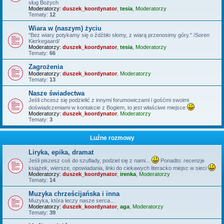
sług Bożych
Moderatorzy:
duszek_koordynator
,
tesia
,
Moderatorzy
Tematy:
12
Wiara w (naszym) życiu
"Bez wiary potykamy się o źdźbło słomy, z wiarą przenosimy góry." /Soren
Kierkegaard/
Moderatorzy:
duszek_koordynator
,
tesia
,
Moderatorzy
Tematy:
66
Zagrożenia
Moderatorzy:
duszek_koordynator
,
Moderatorzy
Tematy:
13
Nasze świadectwa
Jeśli chcesz się podzielić z innymi forumowiczami i gośćmi swoimi
doświadczeniami w kontakcie z Bogiem, to jest właściwe miejsce
Moderatorzy:
duszek_koordynator
,
Moderatorzy
Tematy:
3
Luźne rozmowy
Liryka, epika, dramat
Jeśli piszesz coś do szuflady, podziel się z nami...
Ponadto: recenzje
książek, wiersze, opowiadania, linki do ciekawych literacko miejsc w sieci
Moderatorzy:
duszek_koordynator
,
irenka
,
Moderatorzy
Tematy:
14
Muzyka chrześcijańska i inna
Muzyka, która leczy nasze serca...
Moderatorzy:
duszek_koordynator
,
aga
,
Moderatorzy
Tematy:
39