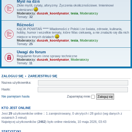
Myśl na dziś
Złote myśli, cytaty, aforyzmy. Życzenia okolicznościowe. Imieninowi
solenizanci
Moderatorzy:
duszek_koordynator
,
tesia
,
Moderatorzy
Tematy:
32
Różności
KĄCIK POWITAŃ ***** Wiadomości z Polski i ze świata, zdrowie, kulinaria,
hobby, humor i wszelkie tematy, które Was ciekawią, a nie znalazło się dla nich
miejsce w innych działach
Moderatorzy:
duszek_koordynator
,
tesia
,
Moderatorzy
Tematy:
25
Uwagi do forum
Regulamin forum i inne sprawy techniczne
Moderatorzy:
duszek_koordynator
,
Moderatorzy
Tematy:
11
ZALOGUJ SIĘ
•
ZAREJESTRUJ SIĘ
Nazwa użytkownika:
Hasło:
Nie pamiętam hasła
Zapamiętaj mnie
KTO JEST ONLINE
Jest
29
użytkowników online :: 1 zarejestrowany, 0 ukrytych i 28 gości (wg danych z
ostatnich 3 minut)
Najwięcej użytkowników (
2462
) było online niedziela, 10 maja 2026, 03:43
STATYSTYKI