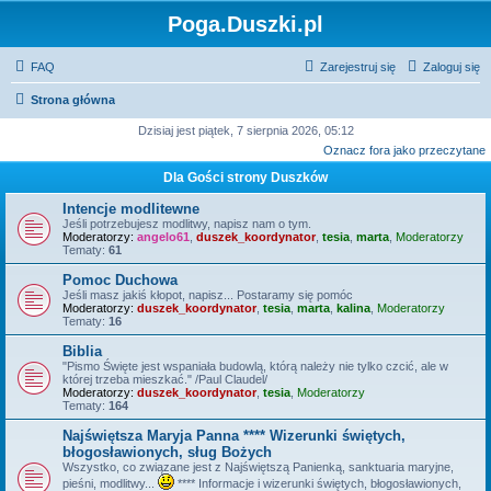
Poga.Duszki.pl
FAQ
Zarejestruj się
Zaloguj się
Strona główna
Dzisiaj jest piątek, 7 sierpnia 2026, 05:12
Oznacz fora jako przeczytane
Dla Gości strony Duszków
Intencje modlitewne
Jeśli potrzebujesz modlitwy, napisz nam o tym.
Moderatorzy:
angelo61
,
duszek_koordynator
,
tesia
,
marta
,
Moderatorzy
Tematy:
61
Pomoc Duchowa
Jeśli masz jakiś kłopot, napisz... Postaramy się pomóc
Moderatorzy:
duszek_koordynator
,
tesia
,
marta
,
kalina
,
Moderatorzy
Tematy:
16
Biblia
"Pismo Święte jest wspaniała budowlą, którą należy nie tylko czcić, ale w
której trzeba mieszkać." /Paul Claudel/
Moderatorzy:
duszek_koordynator
,
tesia
,
Moderatorzy
Tematy:
164
Najświętsza Maryja Panna **** Wizerunki świętych,
błogosławionych, sług Bożych
Wszystko, co związane jest z Najświętszą Panienką, sanktuaria maryjne,
pieśni, modlitwy...
**** Informacje i wizerunki świętych, błogosławionych,