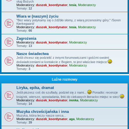
sług Bożych
Moderatorzy:
duszek_koordynator
,
tesia
,
Moderatorzy
Tematy:
12
Wiara w (naszym) życiu
"Bez wiary potykamy się o źdźbło słomy, z wiarą przenosimy góry." /Soren
Kierkegaard/
Moderatorzy:
duszek_koordynator
,
tesia
,
Moderatorzy
Tematy:
66
Zagrożenia
Moderatorzy:
duszek_koordynator
,
Moderatorzy
Tematy:
13
Nasze świadectwa
Jeśli chcesz się podzielić z innymi forumowiczami i gośćmi swoimi
doświadczeniami w kontakcie z Bogiem, to jest właściwe miejsce
Moderatorzy:
duszek_koordynator
,
Moderatorzy
Tematy:
3
Luźne rozmowy
Liryka, epika, dramat
Jeśli piszesz coś do szuflady, podziel się z nami...
Ponadto: recenzje
książek, wiersze, opowiadania, linki do ciekawych literacko miejsc w sieci
Moderatorzy:
duszek_koordynator
,
irenka
,
Moderatorzy
Tematy:
14
Muzyka chrześcijańska i inna
Muzyka, która leczy nasze serca...
Moderatorzy:
duszek_koordynator
,
aga
,
Moderatorzy
Tematy:
39