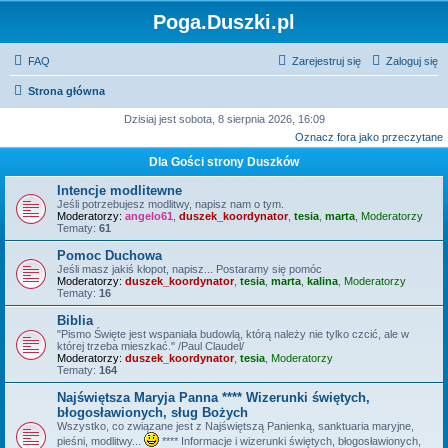
Poga.Duszki.pl
FAQ
Zarejestruj się
Zaloguj się
Strona główna
Dzisiaj jest sobota, 8 sierpnia 2026, 16:09
Oznacz fora jako przeczytane
Dla Gości strony Duszków
Intencje modlitewne
Jeśli potrzebujesz modlitwy, napisz nam o tym.
Moderatorzy:
angelo61
,
duszek_koordynator
,
tesia
,
marta
,
Moderatorzy
Tematy:
61
Pomoc Duchowa
Jeśli masz jakiś kłopot, napisz... Postaramy się pomóc
Moderatorzy:
duszek_koordynator
,
tesia
,
marta
,
kalina
,
Moderatorzy
Tematy:
16
Biblia
"Pismo Święte jest wspaniała budowlą, którą należy nie tylko czcić, ale w
której trzeba mieszkać." /Paul Claudel/
Moderatorzy:
duszek_koordynator
,
tesia
,
Moderatorzy
Tematy:
164
Najświętsza Maryja Panna **** Wizerunki świętych,
błogosławionych, sług Bożych
Wszystko, co związane jest z Najświętszą Panienką, sanktuaria maryjne,
pieśni, modlitwy...
**** Informacje i wizerunki świętych, błogosławionych,