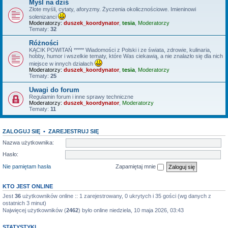
Myśl na dziś
Złote myśli, cytaty, aforyzmy. Życzenia okolicznościowe. Imieninowi
solenizanci
Moderatorzy:
duszek_koordynator
,
tesia
,
Moderatorzy
Tematy:
32
Różności
KĄCIK POWITAŃ ***** Wiadomości z Polski i ze świata, zdrowie, kulinaria,
hobby, humor i wszelkie tematy, które Was ciekawią, a nie znalazło się dla nich
miejsce w innych działach
Moderatorzy:
duszek_koordynator
,
tesia
,
Moderatorzy
Tematy:
25
Uwagi do forum
Regulamin forum i inne sprawy techniczne
Moderatorzy:
duszek_koordynator
,
Moderatorzy
Tematy:
11
ZALOGUJ SIĘ
•
ZAREJESTRUJ SIĘ
Nazwa użytkownika:
Hasło:
Nie pamiętam hasła
Zapamiętaj mnie
KTO JEST ONLINE
Jest
36
użytkowników online :: 1 zarejestrowany, 0 ukrytych i 35 gości (wg danych z
ostatnich 3 minut)
Najwięcej użytkowników (
2462
) było online niedziela, 10 maja 2026, 03:43
STATYSTYKI