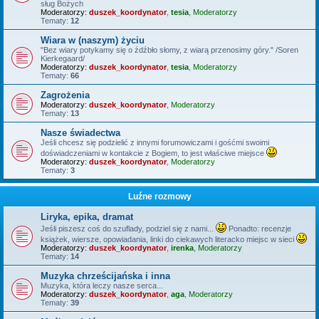
sług Bożych
Moderatorzy:
duszek_koordynator
,
tesia
,
Moderatorzy
Tematy:
12
Wiara w (naszym) życiu
"Bez wiary potykamy się o źdźbło słomy, z wiarą przenosimy góry." /Soren
Kierkegaard/
Moderatorzy:
duszek_koordynator
,
tesia
,
Moderatorzy
Tematy:
66
Zagrożenia
Moderatorzy:
duszek_koordynator
,
Moderatorzy
Tematy:
13
Nasze świadectwa
Jeśli chcesz się podzielić z innymi forumowiczami i gośćmi swoimi
doświadczeniami w kontakcie z Bogiem, to jest właściwe miejsce
Moderatorzy:
duszek_koordynator
,
Moderatorzy
Tematy:
3
Luźne rozmowy
Liryka, epika, dramat
Jeśli piszesz coś do szuflady, podziel się z nami...
Ponadto: recenzje
książek, wiersze, opowiadania, linki do ciekawych literacko miejsc w sieci
Moderatorzy:
duszek_koordynator
,
irenka
,
Moderatorzy
Tematy:
14
Muzyka chrześcijańska i inna
Muzyka, która leczy nasze serca...
Moderatorzy:
duszek_koordynator
,
aga
,
Moderatorzy
Tematy:
39