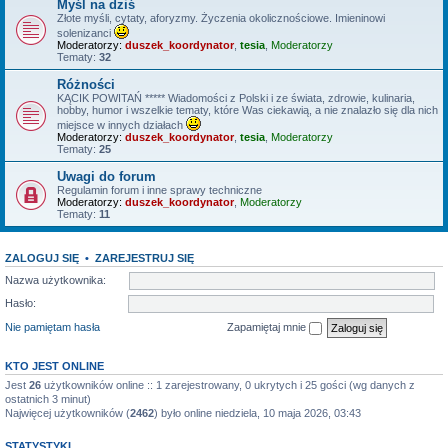
Myśl na dziś
Złote myśli, cytaty, aforyzmy. Życzenia okolicznościowe. Imieninowi
solenizanci
Moderatorzy:
duszek_koordynator
,
tesia
,
Moderatorzy
Tematy:
32
Różności
KĄCIK POWITAŃ ***** Wiadomości z Polski i ze świata, zdrowie, kulinaria,
hobby, humor i wszelkie tematy, które Was ciekawią, a nie znalazło się dla nich
miejsce w innych działach
Moderatorzy:
duszek_koordynator
,
tesia
,
Moderatorzy
Tematy:
25
Uwagi do forum
Regulamin forum i inne sprawy techniczne
Moderatorzy:
duszek_koordynator
,
Moderatorzy
Tematy:
11
ZALOGUJ SIĘ
•
ZAREJESTRUJ SIĘ
Nazwa użytkownika:
Hasło:
Nie pamiętam hasła
Zapamiętaj mnie
KTO JEST ONLINE
Jest
26
użytkowników online :: 1 zarejestrowany, 0 ukrytych i 25 gości (wg danych z
ostatnich 3 minut)
Najwięcej użytkowników (
2462
) było online niedziela, 10 maja 2026, 03:43
STATYSTYKI