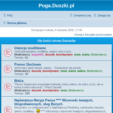
Poga.Duszki.pl
FAQ
Zarejestruj się
Zaloguj się
Strona główna
Dzisiaj jest sobota, 8 sierpnia 2026, 17:30
Oznacz fora jako przeczytane
Dla Gości strony Duszków
Intencje modlitewne
Jeśli potrzebujesz modlitwy, napisz nam o tym.
Moderatorzy:
angelo61
,
duszek_koordynator
,
tesia
,
marta
,
Moderatorzy
Tematy:
61
Pomoc Duchowa
Jeśli masz jakiś kłopot, napisz... Postaramy się pomóc
Moderatorzy:
duszek_koordynator
,
tesia
,
marta
,
kalina
,
Moderatorzy
Tematy:
16
Biblia
"Pismo Święte jest wspaniała budowlą, którą należy nie tylko czcić, ale w
której trzeba mieszkać." /Paul Claudel/
Moderatorzy:
duszek_koordynator
,
tesia
,
Moderatorzy
Tematy:
164
Najświętsza Maryja Panna **** Wizerunki świętych,
błogosławionych, sług Bożych
Wszystko, co związane jest z Najświętszą Panienką, sanktuaria maryjne,
pieśni, modlitwy...
**** Informacje i wizerunki świętych, błogosławionych,