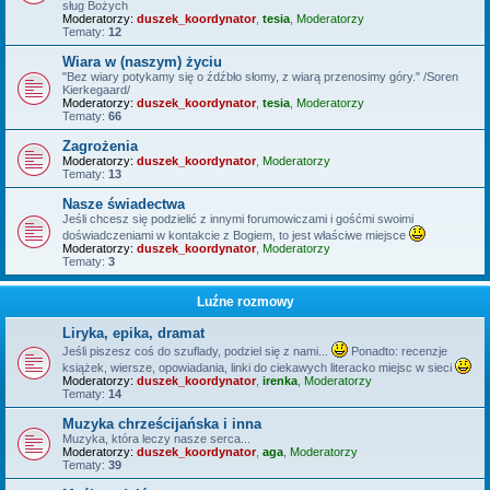
sług Bożych
Moderatorzy:
duszek_koordynator
,
tesia
,
Moderatorzy
Tematy:
12
Wiara w (naszym) życiu
"Bez wiary potykamy się o źdźbło słomy, z wiarą przenosimy góry." /Soren
Kierkegaard/
Moderatorzy:
duszek_koordynator
,
tesia
,
Moderatorzy
Tematy:
66
Zagrożenia
Moderatorzy:
duszek_koordynator
,
Moderatorzy
Tematy:
13
Nasze świadectwa
Jeśli chcesz się podzielić z innymi forumowiczami i gośćmi swoimi
doświadczeniami w kontakcie z Bogiem, to jest właściwe miejsce
Moderatorzy:
duszek_koordynator
,
Moderatorzy
Tematy:
3
Luźne rozmowy
Liryka, epika, dramat
Jeśli piszesz coś do szuflady, podziel się z nami...
Ponadto: recenzje
książek, wiersze, opowiadania, linki do ciekawych literacko miejsc w sieci
Moderatorzy:
duszek_koordynator
,
irenka
,
Moderatorzy
Tematy:
14
Muzyka chrześcijańska i inna
Muzyka, która leczy nasze serca...
Moderatorzy:
duszek_koordynator
,
aga
,
Moderatorzy
Tematy:
39