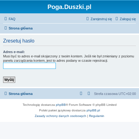
Poga.Duszki.pl
FAQ
Zarejestruj się
Zaloguj się
Strona główna
Zresetuj hasło
Adres e-mail:
Musi być to adres e-mail skojarzony z twoim kontem. Jeśli nie był zmieniany z poziomu
panelu zarządzania kontem, jest to adres podany w czasie rejestracji.
Strona główna
Strefa czasowa
UTC+02:00
Technologię dostarcza
phpBB
® Forum Software © phpBB Limited
Polski pakiet językowy dostarcza
phpBB.pl
Zasady ochrony danych osobowych
|
Regulamin