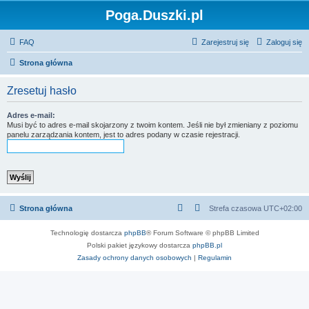
Poga.Duszki.pl
FAQ
Zarejestruj się
Zaloguj się
Strona główna
Zresetuj hasło
Adres e-mail:
Musi być to adres e-mail skojarzony z twoim kontem. Jeśli nie był zmieniany z poziomu
panelu zarządzania kontem, jest to adres podany w czasie rejestracji.
Strona główna
Strefa czasowa
UTC+02:00
Technologię dostarcza
phpBB
® Forum Software © phpBB Limited
Polski pakiet językowy dostarcza
phpBB.pl
Zasady ochrony danych osobowych
|
Regulamin