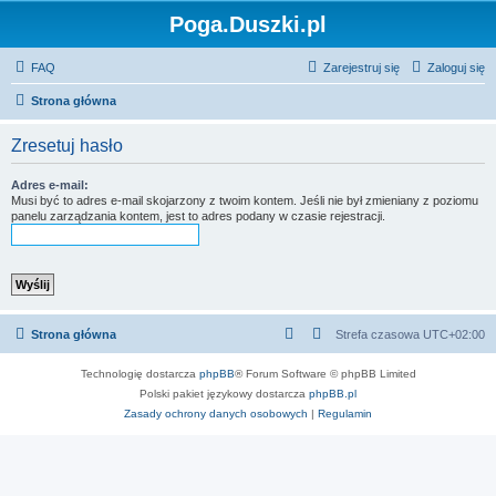
Poga.Duszki.pl
FAQ
Zarejestruj się
Zaloguj się
Strona główna
Zresetuj hasło
Adres e-mail:
Musi być to adres e-mail skojarzony z twoim kontem. Jeśli nie był zmieniany z poziomu
panelu zarządzania kontem, jest to adres podany w czasie rejestracji.
Strona główna
Strefa czasowa
UTC+02:00
Technologię dostarcza
phpBB
® Forum Software © phpBB Limited
Polski pakiet językowy dostarcza
phpBB.pl
Zasady ochrony danych osobowych
|
Regulamin