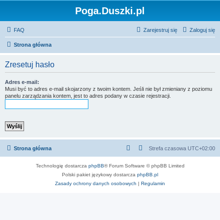
Poga.Duszki.pl
FAQ
Zarejestruj się
Zaloguj się
Strona główna
Zresetuj hasło
Adres e-mail:
Musi być to adres e-mail skojarzony z twoim kontem. Jeśli nie był zmieniany z poziomu
panelu zarządzania kontem, jest to adres podany w czasie rejestracji.
Strona główna
Strefa czasowa
UTC+02:00
Technologię dostarcza
phpBB
® Forum Software © phpBB Limited
Polski pakiet językowy dostarcza
phpBB.pl
Zasady ochrony danych osobowych
|
Regulamin