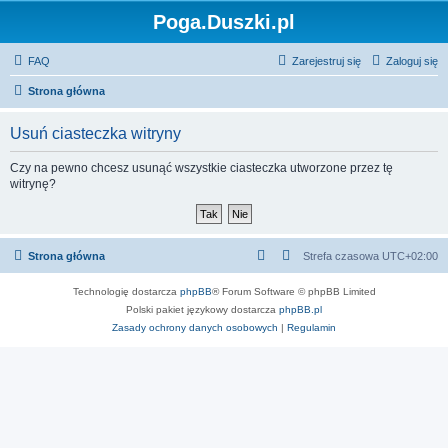
Poga.Duszki.pl
FAQ
Zarejestruj się
Zaloguj się
Strona główna
Usuń ciasteczka witryny
Czy na pewno chcesz usunąć wszystkie ciasteczka utworzone przez tę
witrynę?
Strona główna
Strefa czasowa
UTC+02:00
Technologię dostarcza
phpBB
® Forum Software © phpBB Limited
Polski pakiet językowy dostarcza
phpBB.pl
Zasady ochrony danych osobowych
|
Regulamin