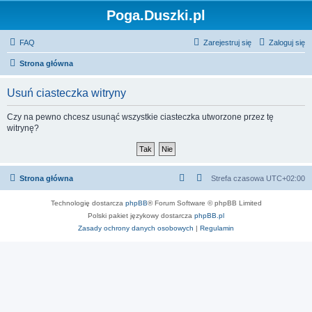
Poga.Duszki.pl
FAQ
Zarejestruj się
Zaloguj się
Strona główna
Usuń ciasteczka witryny
Czy na pewno chcesz usunąć wszystkie ciasteczka utworzone przez tę
witrynę?
Strona główna
Strefa czasowa
UTC+02:00
Technologię dostarcza
phpBB
® Forum Software © phpBB Limited
Polski pakiet językowy dostarcza
phpBB.pl
Zasady ochrony danych osobowych
|
Regulamin