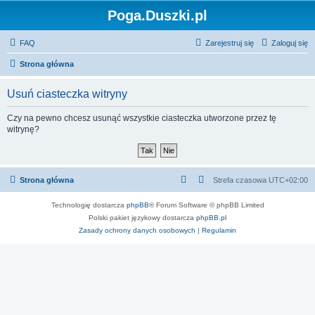
Poga.Duszki.pl
FAQ
Zarejestruj się
Zaloguj się
Strona główna
Usuń ciasteczka witryny
Czy na pewno chcesz usunąć wszystkie ciasteczka utworzone przez tę
witrynę?
Strona główna
Strefa czasowa
UTC+02:00
Technologię dostarcza
phpBB
® Forum Software © phpBB Limited
Polski pakiet językowy dostarcza
phpBB.pl
Zasady ochrony danych osobowych
|
Regulamin