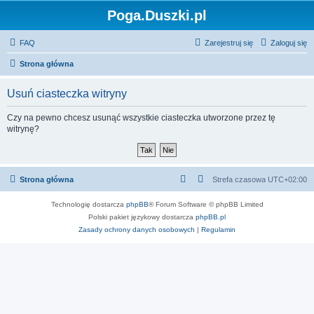
Poga.Duszki.pl
FAQ
Zarejestruj się
Zaloguj się
Strona główna
Usuń ciasteczka witryny
Czy na pewno chcesz usunąć wszystkie ciasteczka utworzone przez tę
witrynę?
Strona główna
Strefa czasowa
UTC+02:00
Technologię dostarcza
phpBB
® Forum Software © phpBB Limited
Polski pakiet językowy dostarcza
phpBB.pl
Zasady ochrony danych osobowych
|
Regulamin