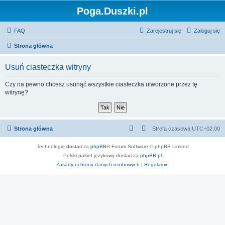
Poga.Duszki.pl
FAQ
Zarejestruj się
Zaloguj się
Strona główna
Usuń ciasteczka witryny
Czy na pewno chcesz usunąć wszystkie ciasteczka utworzone przez tę
witrynę?
Strona główna
Strefa czasowa
UTC+02:00
Technologię dostarcza
phpBB
® Forum Software © phpBB Limited
Polski pakiet językowy dostarcza
phpBB.pl
Zasady ochrony danych osobowych
|
Regulamin