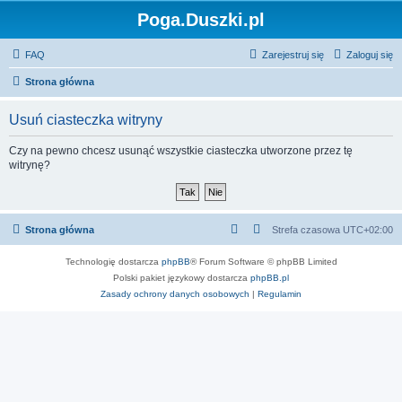
Poga.Duszki.pl
FAQ
Zarejestruj się
Zaloguj się
Strona główna
Usuń ciasteczka witryny
Czy na pewno chcesz usunąć wszystkie ciasteczka utworzone przez tę
witrynę?
Strona główna
Strefa czasowa
UTC+02:00
Technologię dostarcza
phpBB
® Forum Software © phpBB Limited
Polski pakiet językowy dostarcza
phpBB.pl
Zasady ochrony danych osobowych
|
Regulamin