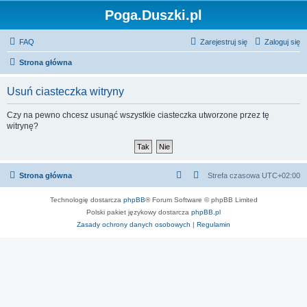
Poga.Duszki.pl
FAQ
Zarejestruj się
Zaloguj się
Strona główna
Usuń ciasteczka witryny
Czy na pewno chcesz usunąć wszystkie ciasteczka utworzone przez tę
witrynę?
Strona główna
Strefa czasowa
UTC+02:00
Technologię dostarcza
phpBB
® Forum Software © phpBB Limited
Polski pakiet językowy dostarcza
phpBB.pl
Zasady ochrony danych osobowych
|
Regulamin