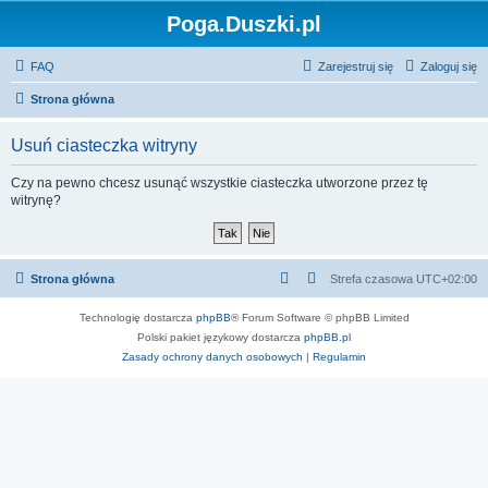
Poga.Duszki.pl
FAQ
Zarejestruj się
Zaloguj się
Strona główna
Usuń ciasteczka witryny
Czy na pewno chcesz usunąć wszystkie ciasteczka utworzone przez tę
witrynę?
Strona główna
Strefa czasowa
UTC+02:00
Technologię dostarcza
phpBB
® Forum Software © phpBB Limited
Polski pakiet językowy dostarcza
phpBB.pl
Zasady ochrony danych osobowych
|
Regulamin