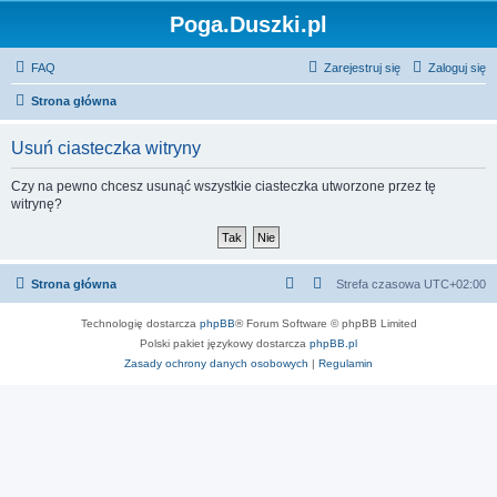
Poga.Duszki.pl
FAQ
Zarejestruj się
Zaloguj się
Strona główna
Usuń ciasteczka witryny
Czy na pewno chcesz usunąć wszystkie ciasteczka utworzone przez tę
witrynę?
Strona główna
Strefa czasowa
UTC+02:00
Technologię dostarcza
phpBB
® Forum Software © phpBB Limited
Polski pakiet językowy dostarcza
phpBB.pl
Zasady ochrony danych osobowych
|
Regulamin