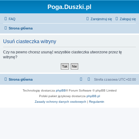
Poga.Duszki.pl
FAQ
Zarejestruj się
Zaloguj się
Strona główna
Usuń ciasteczka witryny
Czy na pewno chcesz usunąć wszystkie ciasteczka utworzone przez tę
witrynę?
Strona główna
Strefa czasowa
UTC+02:00
Technologię dostarcza
phpBB
® Forum Software © phpBB Limited
Polski pakiet językowy dostarcza
phpBB.pl
Zasady ochrony danych osobowych
|
Regulamin