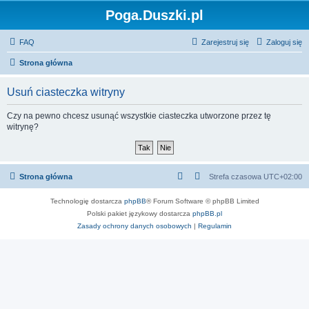
Poga.Duszki.pl
FAQ
Zarejestruj się
Zaloguj się
Strona główna
Usuń ciasteczka witryny
Czy na pewno chcesz usunąć wszystkie ciasteczka utworzone przez tę
witrynę?
Strona główna
Strefa czasowa
UTC+02:00
Technologię dostarcza
phpBB
® Forum Software © phpBB Limited
Polski pakiet językowy dostarcza
phpBB.pl
Zasady ochrony danych osobowych
|
Regulamin