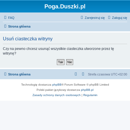
Poga.Duszki.pl
FAQ
Zarejestruj się
Zaloguj się
Strona główna
Usuń ciasteczka witryny
Czy na pewno chcesz usunąć wszystkie ciasteczka utworzone przez tę
witrynę?
Strona główna
Strefa czasowa
UTC+02:00
Technologię dostarcza
phpBB
® Forum Software © phpBB Limited
Polski pakiet językowy dostarcza
phpBB.pl
Zasady ochrony danych osobowych
|
Regulamin