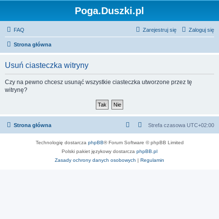
Poga.Duszki.pl
FAQ
Zarejestruj się
Zaloguj się
Strona główna
Usuń ciasteczka witryny
Czy na pewno chcesz usunąć wszystkie ciasteczka utworzone przez tę
witrynę?
Strona główna
Strefa czasowa
UTC+02:00
Technologię dostarcza
phpBB
® Forum Software © phpBB Limited
Polski pakiet językowy dostarcza
phpBB.pl
Zasady ochrony danych osobowych
|
Regulamin