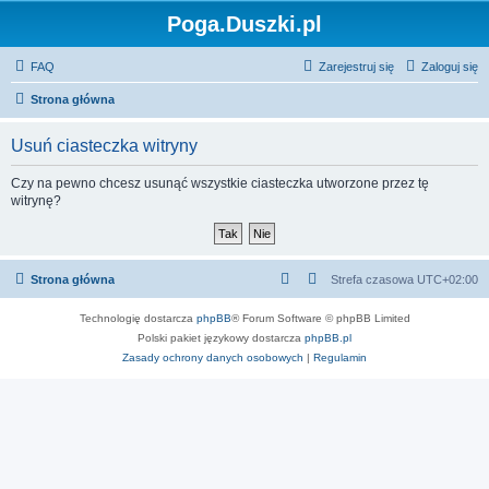
Poga.Duszki.pl
FAQ
Zarejestruj się
Zaloguj się
Strona główna
Usuń ciasteczka witryny
Czy na pewno chcesz usunąć wszystkie ciasteczka utworzone przez tę
witrynę?
Strona główna
Strefa czasowa
UTC+02:00
Technologię dostarcza
phpBB
® Forum Software © phpBB Limited
Polski pakiet językowy dostarcza
phpBB.pl
Zasady ochrony danych osobowych
|
Regulamin