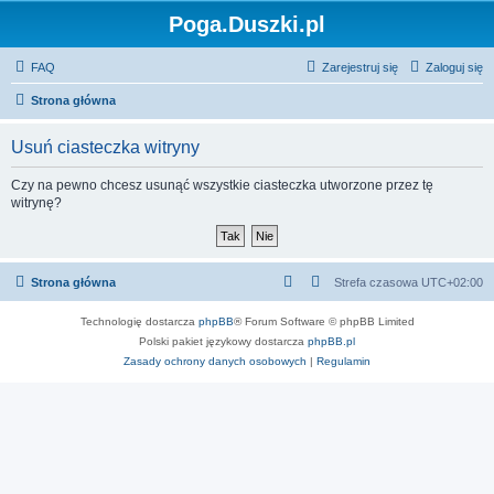
Poga.Duszki.pl
FAQ
Zarejestruj się
Zaloguj się
Strona główna
Usuń ciasteczka witryny
Czy na pewno chcesz usunąć wszystkie ciasteczka utworzone przez tę
witrynę?
Strona główna
Strefa czasowa
UTC+02:00
Technologię dostarcza
phpBB
® Forum Software © phpBB Limited
Polski pakiet językowy dostarcza
phpBB.pl
Zasady ochrony danych osobowych
|
Regulamin