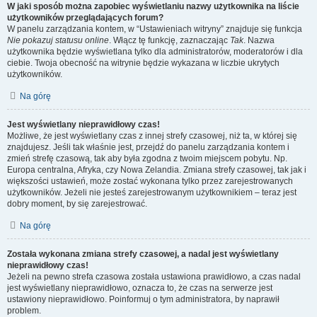
W jaki sposób można zapobiec wyświetlaniu nazwy użytkownika na liście
użytkowników przeglądających forum?
W panelu zarządzania kontem, w “Ustawieniach witryny” znajduje się funkcja
Nie pokazuj statusu online
. Włącz tę funkcję, zaznaczając
Tak
. Nazwa
użytkownika będzie wyświetlana tylko dla administratorów, moderatorów i dla
ciebie. Twoja obecność na witrynie będzie wykazana w liczbie ukrytych
użytkowników.
Na górę
Jest wyświetlany nieprawidłowy czas!
Możliwe, że jest wyświetlany czas z innej strefy czasowej, niż ta, w której się
znajdujesz. Jeśli tak właśnie jest, przejdź do panelu zarządzania kontem i
zmień strefę czasową, tak aby była zgodna z twoim miejscem pobytu. Np.
Europa centralna, Afryka, czy Nowa Zelandia. Zmiana strefy czasowej, tak jak i
większości ustawień, może zostać wykonana tylko przez zarejestrowanych
użytkowników. Jeżeli nie jesteś zarejestrowanym użytkownikiem – teraz jest
dobry moment, by się zarejestrować.
Na górę
Została wykonana zmiana strefy czasowej, a nadal jest wyświetlany
nieprawidłowy czas!
Jeżeli na pewno strefa czasowa została ustawiona prawidłowo, a czas nadal
jest wyświetlany nieprawidłowo, oznacza to, że czas na serwerze jest
ustawiony nieprawidłowo. Poinformuj o tym administratora, by naprawił
problem.