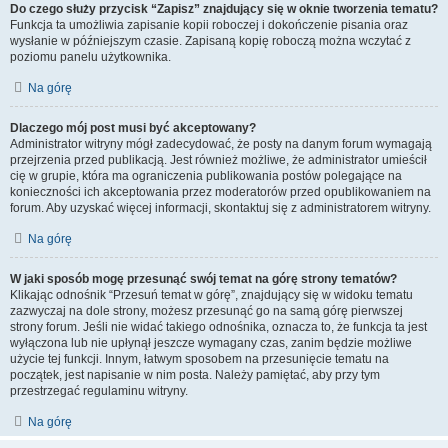
Do czego służy przycisk “Zapisz” znajdujący się w oknie tworzenia tematu?
Funkcja ta umożliwia zapisanie kopii roboczej i dokończenie pisania oraz
wysłanie w późniejszym czasie. Zapisaną kopię roboczą można wczytać z
poziomu panelu użytkownika.
Na górę
Dlaczego mój post musi być akceptowany?
Administrator witryny mógł zadecydować, że posty na danym forum wymagają
przejrzenia przed publikacją. Jest również możliwe, że administrator umieścił
cię w grupie, która ma ograniczenia publikowania postów polegające na
konieczności ich akceptowania przez moderatorów przed opublikowaniem na
forum. Aby uzyskać więcej informacji, skontaktuj się z administratorem witryny.
Na górę
W jaki sposób mogę przesunąć swój temat na górę strony tematów?
Klikając odnośnik “Przesuń temat w górę”, znajdujący się w widoku tematu
zazwyczaj na dole strony, możesz przesunąć go na samą górę pierwszej
strony forum. Jeśli nie widać takiego odnośnika, oznacza to, że funkcja ta jest
wyłączona lub nie upłynął jeszcze wymagany czas, zanim będzie możliwe
użycie tej funkcji. Innym, łatwym sposobem na przesunięcie tematu na
początek, jest napisanie w nim posta. Należy pamiętać, aby przy tym
przestrzegać regulaminu witryny.
Na górę