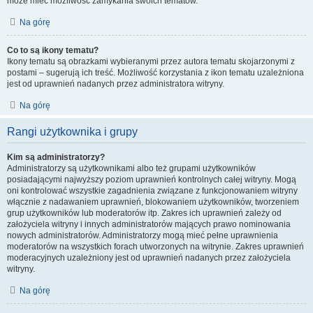
może mieć możliwość zamykania swoich tematów.
Na górę
Co to są ikony tematu?
Ikony tematu są obrazkami wybieranymi przez autora tematu skojarzonymi z
postami – sugerują ich treść. Możliwość korzystania z ikon tematu uzależniona
jest od uprawnień nadanych przez administratora witryny.
Na górę
Rangi użytkownika i grupy
Kim są administratorzy?
Administratorzy są użytkownikami albo też grupami użytkowników
posiadającymi najwyższy poziom uprawnień kontrolnych całej witryny. Mogą
oni kontrolować wszystkie zagadnienia związane z funkcjonowaniem witryny
włącznie z nadawaniem uprawnień, blokowaniem użytkowników, tworzeniem
grup użytkowników lub moderatorów itp. Zakres ich uprawnień zależy od
założyciela witryny i innych administratorów mających prawo nominowania
nowych administratorów. Administratorzy mogą mieć pełne uprawnienia
moderatorów na wszystkich forach utworzonych na witrynie. Zakres uprawnień
moderacyjnych uzależniony jest od uprawnień nadanych przez założyciela
witryny.
Na górę