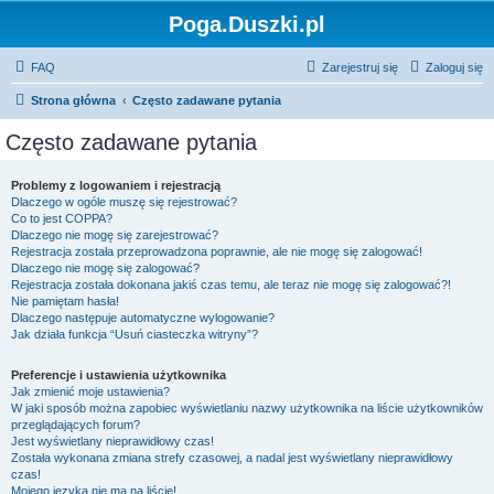
Poga.Duszki.pl
FAQ
Zarejestruj się
Zaloguj się
Strona główna
Często zadawane pytania
Często zadawane pytania
Problemy z logowaniem i rejestracją
Dlaczego w ogóle muszę się rejestrować?
Co to jest COPPA?
Dlaczego nie mogę się zarejestrować?
Rejestracja została przeprowadzona poprawnie, ale nie mogę się zalogować!
Dlaczego nie mogę się zalogować?
Rejestracja została dokonana jakiś czas temu, ale teraz nie mogę się zalogować?!
Nie pamiętam hasła!
Dlaczego następuje automatyczne wylogowanie?
Jak działa funkcja “Usuń ciasteczka witryny”?
Preferencje i ustawienia użytkownika
Jak zmienić moje ustawienia?
W jaki sposób można zapobiec wyświetlaniu nazwy użytkownika na liście użytkowników
przeglądających forum?
Jest wyświetlany nieprawidłowy czas!
Została wykonana zmiana strefy czasowej, a nadal jest wyświetlany nieprawidłowy
czas!
Mojego języka nie ma na liście!