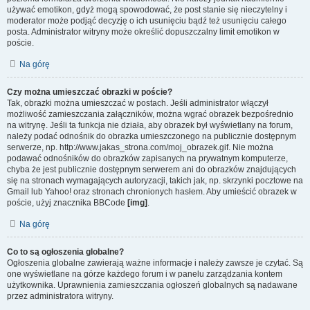
używać emotikon, gdyż mogą spowodować, że post stanie się nieczytelny i
moderator może podjąć decyzję o ich usunięciu bądź też usunięciu całego
posta. Administrator witryny może określić dopuszczalny limit emotikon w
poście.
Na górę
Czy można umieszczać obrazki w poście?
Tak, obrazki można umieszczać w postach. Jeśli administrator włączył
możliwość zamieszczania załączników, można wgrać obrazek bezpośrednio
na witrynę. Jeśli ta funkcja nie działa, aby obrazek był wyświetlany na forum,
należy podać odnośnik do obrazka umieszczonego na publicznie dostępnym
serwerze, np. http://www.jakas_strona.com/moj_obrazek.gif. Nie można
podawać odnośników do obrazków zapisanych na prywatnym komputerze,
chyba że jest publicznie dostępnym serwerem ani do obrazków znajdujących
się na stronach wymagających autoryzacji, takich jak, np. skrzynki pocztowe na
Gmail lub Yahoo! oraz stronach chronionych hasłem. Aby umieścić obrazek w
poście, użyj znacznika BBCode
[img]
.
Na górę
Co to są ogłoszenia globalne?
Ogłoszenia globalne zawierają ważne informacje i należy zawsze je czytać. Są
one wyświetlane na górze każdego forum i w panelu zarządzania kontem
użytkownika. Uprawnienia zamieszczania ogłoszeń globalnych są nadawane
przez administratora witryny.