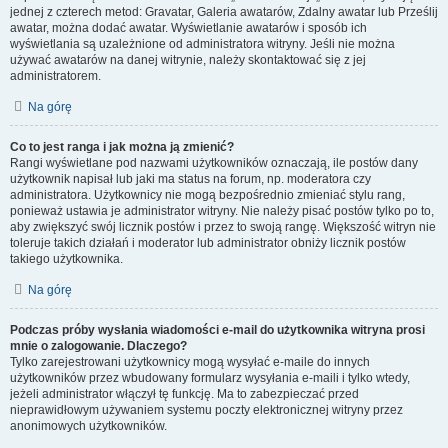
jednej z czterech metod: Gravatar, Galeria awatarów, Zdalny awatar lub Prześlij
awatar, można dodać awatar. Wyświetlanie awatarów i sposób ich
wyświetlania są uzależnione od administratora witryny. Jeśli nie można
używać awatarów na danej witrynie, należy skontaktować się z jej
administratorem.
Na górę
Co to jest ranga i jak można ją zmienić?
Rangi wyświetlane pod nazwami użytkowników oznaczają, ile postów dany
użytkownik napisał lub jaki ma status na forum, np. moderatora czy
administratora. Użytkownicy nie mogą bezpośrednio zmieniać stylu rang,
ponieważ ustawia je administrator witryny. Nie należy pisać postów tylko po to,
aby zwiększyć swój licznik postów i przez to swoją rangę. Większość witryn nie
toleruje takich działań i moderator lub administrator obniży licznik postów
takiego użytkownika.
Na górę
Podczas próby wysłania wiadomości e-mail do użytkownika witryna prosi
mnie o zalogowanie. Dlaczego?
Tylko zarejestrowani użytkownicy mogą wysyłać e-maile do innych
użytkowników przez wbudowany formularz wysyłania e-maili i tylko wtedy,
jeżeli administrator włączył tę funkcję. Ma to zabezpieczać przed
nieprawidłowym używaniem systemu poczty elektronicznej witryny przez
anonimowych użytkowników.