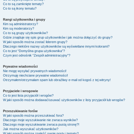
Co to są zamknięte tematy?
Co to są ikony tematu?
Rangi użytkownika i grupy
Kim są administratorzy?
Kim są moderatorzy?
Co to są grupy użytkowników?
Gdzie znajduje się spis grup użytkowników i jak można dołączyć do grupy?
W jaki sposób można zostać liderem grupy?
Dlaczego niektóre nazwy użytkowników są wyświetlane innymi kolorami?
Co to jest “Domyślna grupa użytkownika”?
Czym jest odnośnik “Zespół administracyjny”?
Prywatne wiadomości
Nie mogę wysyłać prywatnych wiadomości!
Otrzymuję niechciane prywatne wiadomości!
Otrzymałem/otrzymałam spam lub obraźliwy e-mail od kogoś z tej witryny!
Przyjaciele i wrogowie
Co to jest lista przyjaciół i wrogów?
W jaki sposób można dodawać/usuwać użytkowników z listy przyjaciół lub wrogów?
Przeszukiwanie forów
W jaki sposób można przeszukiwać fora?
Dlaczego moje wyszukiwanie nie zwraca wyników?
Dlaczego moje wyszukiwanie zwraca pustą stronę?!
Jak można wyszukać użytkowników?
W jaki sposób można znaleźć swoje posty i tematy?