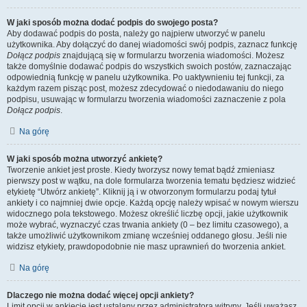
W jaki sposób można dodać podpis do swojego posta?
Aby dodawać podpis do posta, należy go najpierw utworzyć w panelu
użytkownika. Aby dołączyć do danej wiadomości swój podpis, zaznacz funkcję
Dołącz podpis
znajdującą się w formularzu tworzenia wiadomości. Możesz
także domyślnie dodawać podpis do wszystkich swoich postów, zaznaczając
odpowiednią funkcję w panelu użytkownika. Po uaktywnieniu tej funkcji, za
każdym razem pisząc post, możesz zdecydować o niedodawaniu do niego
podpisu, usuwając w formularzu tworzenia wiadomości zaznaczenie z pola
Dołącz podpis
.
Na górę
W jaki sposób można utworzyć ankietę?
Tworzenie ankiet jest proste. Kiedy tworzysz nowy temat bądź zmieniasz
pierwszy post w wątku, na dole formularza tworzenia tematu będziesz widzieć
etykietę “Utwórz ankietę”. Kliknij ją i w otworzonym formularzu podaj tytuł
ankiety i co najmniej dwie opcje. Każdą opcję należy wpisać w nowym wierszu
widocznego pola tekstowego. Możesz określić liczbę opcji, jakie użytkownik
może wybrać, wyznaczyć czas trwania ankiety (0 – bez limitu czasowego), a
także umożliwić użytkownikom zmianę wcześniej oddanego głosu. Jeśli nie
widzisz etykiety, prawdopodobnie nie masz uprawnień do tworzenia ankiet.
Na górę
Dlaczego nie można dodać więcej opcji ankiety?
Limit opcji w ankiecie jest ustalany przez administratora witryny. Jeśli uważasz,