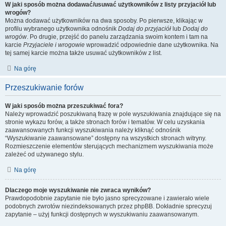
W jaki sposób można dodawać/usuwać użytkowników z listy przyjaciół lub
wrogów?
Można dodawać użytkowników na dwa sposoby. Po pierwsze, klikając w
profilu wybranego użytkownika odnośnik
Dodaj do przyjaciół
lub
Dodaj do
wrogów
. Po drugie, przejść do panelu zarządzania swoim kontem i tam na
karcie
Przyjaciele i wrogowie
wprowadzić odpowiednie dane użytkownika. Na
tej samej karcie można także usuwać użytkowników z list.
Na górę
Przeszukiwanie forów
W jaki sposób można przeszukiwać fora?
Należy wprowadzić poszukiwaną frazę w pole wyszukiwania znajdujące się na
stronie wykazu forów, a także stronach forów i tematów. W celu uzyskania
zaawansowanych funkcji wyszukiwania należy kliknąć odnośnik
“Wyszukiwanie zaawansowane” dostępny na wszystkich stronach witryny.
Rozmieszczenie elementów sterujących mechanizmem wyszukiwania może
zależeć od używanego stylu.
Na górę
Dlaczego moje wyszukiwanie nie zwraca wyników?
Prawdopodobnie zapytanie nie było jasno sprecyzowane i zawierało wiele
podobnych zwrotów niezindeksowanych przez phpBB. Dokładnie sprecyzuj
zapytanie – użyj funkcji dostępnych w wyszukiwaniu zaawansowanym.