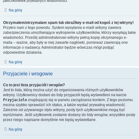
jakichkolwiek prywatnych wiadomości.
Na górę
Otrzymałem/otrzymałam spam lub obraźliwy e-mail od kogoś z tej witryny!
Przykro nam z tego powodu. System wysyłania e-maili witryny zawiera
zabezpieczenia umożliwiające wytropienie użytkowników, którzy wysyłają takie
wiadomości. Prześlij administratorowi witryny pełną kopię otrzymanego e-
maila – ważne, aby były w niej zawarte nagłówki, ponieważ zawierają one
informacje o nadawcy. Administrator będzie wówczas mógł podjąć
odpowiednie działania.
Na górę
Przyjaciele i wrogowie
Co to jest lista przyjaciół i wrogów?
Jest to lista, którą można użyć do organizowania różnych użytkowników
witryny. Użytkownicy dodani do listy przyjaciół będą wyświetleni na karcie
Przyjaciele
znajdującej się w panelu zarządzania kontem. Z tego poziomu
można szybko sprawdzić ich status, a także wysłać prywatną wiadomość.
Zależnie od używanego stylu witryny, posty tych użytkowników mogą być
wyróżniane. Jeśli użytkownik zostanie dodany do listy wrogów, wszystkie posty
przez niego napisane domyślnie nie będą wyświetlane.
Na górę