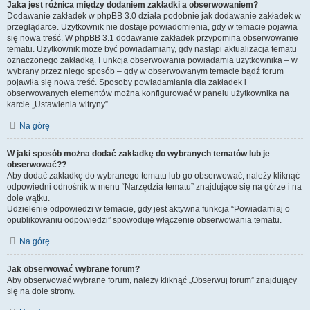
Jaka jest różnica między dodaniem zakładki a obserwowaniem?
Dodawanie zakładek w phpBB 3.0 działa podobnie jak dodawanie zakładek w
przeglądarce. Użytkownik nie dostaje powiadomienia, gdy w temacie pojawia
się nowa treść. W phpBB 3.1 dodawanie zakładek przypomina obserwowanie
tematu. Użytkownik może być powiadamiany, gdy nastąpi aktualizacja tematu
oznaczonego zakładką. Funkcja obserwowania powiadamia użytkownika – w
wybrany przez niego sposób – gdy w obserwowanym temacie bądź forum
pojawiła się nowa treść. Sposoby powiadamiania dla zakładek i
obserwowanych elementów można konfigurować w panelu użytkownika na
karcie „Ustawienia witryny”.
Na górę
W jaki sposób można dodać zakładkę do wybranych tematów lub je
obserwować??
Aby dodać zakładkę do wybranego tematu lub go obserwować, należy kliknąć
odpowiedni odnośnik w menu “Narzędzia tematu” znajdujące się na górze i na
dole wątku.
Udzielenie odpowiedzi w temacie, gdy jest aktywna funkcja “Powiadamiaj o
opublikowaniu odpowiedzi” spowoduje włączenie obserwowania tematu.
Na górę
Jak obserwować wybrane forum?
Aby obserwować wybrane forum, należy kliknąć „Obserwuj forum” znajdujący
się na dole strony.