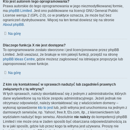
Kto jest autorem tego oprogramowania?
Prawa autorskie do tego oprogramowania w jego niezmodyfikowanej formie,
ma
phpBB Limited
. Jest ono publikowane na licencji GNU General Public
License wersja 2 (GPL-2.0), co w praktyce oznacza, że może być bez
ograniczeń dystrybuowane. Więcej na ten temat dowiesz się na stronie
About phpBB
.
Na górę
Dlaczego funkcja X nie jest dostępna?
To oprogramowanie zostało stworzone i jest licencjonowane przez phpBB
Limited. Jeśli uważasz, że brakuje w nim jakiejś funkcji, przejdź na stronę
phpBB Ideas Centre
, gdzie możesz zagłosować na istniejące propozycje lub
zaproponować nowe funkcje.
Na górę
Z kim się kontaktować w sprawach nadużyć lub zagadnień prawnych
związanych z tą witryną?
W tych sprawach, należy skontaktować się z jednym z administratorów, których
dane wyświetlone są na liście zespołu administracyjnego. Jeżeli jednak nie
otrzymasz odpowiedzi, należy skontaktować się z właścicielem domeny –
wykonaj sprawdzenie
kto to jest
lub, jeśli witryna jest uruchomiona na jednym z
darmowych serwisów, np. Yahoo!, free.fr, f2s.com, itp., z kierownictwem lub
wydziałem nadużyć tego serwisu. Absolutnie
nie należy
do kompetencji phpBB
Limited i nie może ona w żaden sposób być obarczana odpowiedzialnością za
to w jaki sposób, gdzie lub przez kogo ta witryna jest używana. Proszę nie