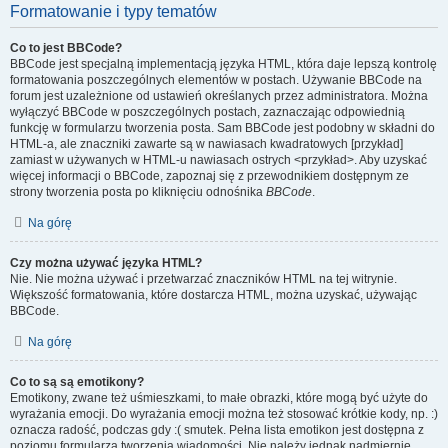
Formatowanie i typy tematów
Co to jest BBCode?
BBCode jest specjalną implementacją języka HTML, która daje lepszą kontrolę
formatowania poszczególnych elementów w postach. Używanie BBCode na
forum jest uzależnione od ustawień określanych przez administratora. Można
wyłączyć BBCode w poszczególnych postach, zaznaczając odpowiednią
funkcję w formularzu tworzenia posta. Sam BBCode jest podobny w składni do
HTML-a, ale znaczniki zawarte są w nawiasach kwadratowych [przykład]
zamiast w używanych w HTML-u nawiasach ostrych <przykład>. Aby uzyskać
więcej informacji o BBCode, zapoznaj się z przewodnikiem dostępnym ze
strony tworzenia posta po kliknięciu odnośnika
BBCode
.
Na górę
Czy można używać języka HTML?
Nie. Nie można używać i przetwarzać znaczników HTML na tej witrynie.
Większość formatowania, które dostarcza HTML, można uzyskać, używając
BBCode.
Na górę
Co to są są emotikony?
Emotikony, zwane też uśmieszkami, to małe obrazki, które mogą być użyte do
wyrażania emocji. Do wyrażania emocji można też stosować krótkie kody, np. :)
oznacza radość, podczas gdy :( smutek. Pełna lista emotikon jest dostępna z
poziomu formularza tworzenia wiadomości. Nie należy jednak nadmiernie