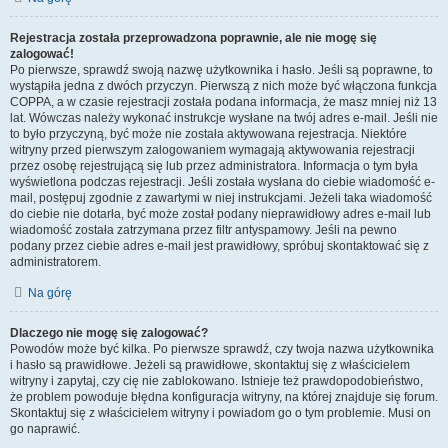
Rejestracja została przeprowadzona poprawnie, ale nie mogę się
zalogować!
Po pierwsze, sprawdź swoją nazwę użytkownika i hasło. Jeśli są poprawne, to
wystąpiła jedna z dwóch przyczyn. Pierwszą z nich może być włączona funkcja
COPPA, a w czasie rejestracji została podana informacja, że masz mniej niż 13
lat. Wówczas należy wykonać instrukcje wysłane na twój adres e-mail. Jeśli nie
to było przyczyną, być może nie została aktywowana rejestracja. Niektóre
witryny przed pierwszym zalogowaniem wymagają aktywowania rejestracji
przez osobę rejestrującą się lub przez administratora. Informacja o tym była
wyświetlona podczas rejestracji. Jeśli została wysłana do ciebie wiadomość e-
mail, postępuj zgodnie z zawartymi w niej instrukcjami. Jeżeli taka wiadomość
do ciebie nie dotarła, być może został podany nieprawidłowy adres e-mail lub
wiadomość została zatrzymana przez filtr antyspamowy. Jeśli na pewno
podany przez ciebie adres e-mail jest prawidłowy, spróbuj skontaktować się z
administratorem.
Na górę
Dlaczego nie mogę się zalogować?
Powodów może być kilka. Po pierwsze sprawdź, czy twoja nazwa użytkownika
i hasło są prawidłowe. Jeżeli są prawidłowe, skontaktuj się z właścicielem
witryny i zapytaj, czy cię nie zablokowano. Istnieje też prawdopodobieństwo,
że problem powoduje błędna konfiguracja witryny, na której znajduje się forum.
Skontaktuj się z właścicielem witryny i powiadom go o tym problemie. Musi on
go naprawić.