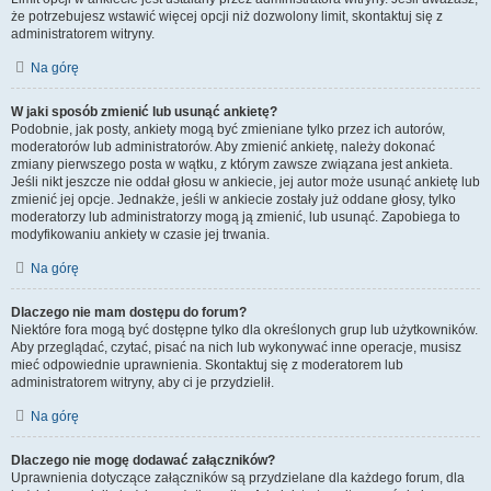
że potrzebujesz wstawić więcej opcji niż dozwolony limit, skontaktuj się z
administratorem witryny.
Na górę
W jaki sposób zmienić lub usunąć ankietę?
Podobnie, jak posty, ankiety mogą być zmieniane tylko przez ich autorów,
moderatorów lub administratorów. Aby zmienić ankietę, należy dokonać
zmiany pierwszego posta w wątku, z którym zawsze związana jest ankieta.
Jeśli nikt jeszcze nie oddał głosu w ankiecie, jej autor może usunąć ankietę lub
zmienić jej opcje. Jednakże, jeśli w ankiecie zostały już oddane głosy, tylko
moderatorzy lub administratorzy mogą ją zmienić, lub usunąć. Zapobiega to
modyfikowaniu ankiety w czasie jej trwania.
Na górę
Dlaczego nie mam dostępu do forum?
Niektóre fora mogą być dostępne tylko dla określonych grup lub użytkowników.
Aby przeglądać, czytać, pisać na nich lub wykonywać inne operacje, musisz
mieć odpowiednie uprawnienia. Skontaktuj się z moderatorem lub
administratorem witryny, aby ci je przydzielił.
Na górę
Dlaczego nie mogę dodawać załączników?
Uprawnienia dotyczące załączników są przydzielane dla każdego forum, dla