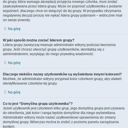
do grupy, która wymaga akceptacji przyjęcia nowego członka, musi zostać
zaakceptowana przez lidera grupy. Może on poprosić użytkownika o podanie
wyjaśnień, dlaczego chce on dołączyć do tej grupy. W przypadku otrzymania
negatywnej decyzji proszę nie nękać lidera grupy pytaniami – widocznie miał
on swoje powody.
Na górę
W jaki sposób można zostać liderem grupy?
Lidera grupy zazwyczaj mianuje administrator witryny podczas tworzenia
grupy. Jeśli chcesz utworzyć grupę użytkowników, skontaktuj się z
administratorem, wysyłając do niego prywatną wiadomość.
Na górę
Dlaczego niektóre nazwy użytkowników są wyświetlane innymi kolorami?
Możliwe, że administrator witryny przypisał kolor członkom grupy, aby ułatwić
identyfikowanie członków tej grupy.
Na górę
Co to jest “Domyślna grupa użytkownika”?
Jeżeli użytkownik jest członkiem kilku grup, jego domyślna grupa jest używana
do określenia, jaki kolor i ranga będzie domyślnie dla niego wyświetlana.
Administrator witryny może nadać użytkownikowi uprawnienia do zmiany
domyślnej grupy. Wówczas można to zrobić z poziomu panelu zarządzania
kontem.