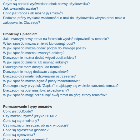
Czym są obrazki wyświetlane obok nazwy użytkownika?
Jak wyświetlić awatar?
Co to jest ranga i jak można ją zmienić?
Podczas próby wysłania wiadomości e-mail do użytkownika witryna prosi mnie o
zalogowanie. Dlaczego?
Problemy z pisaniem
Jak utworzyć nowy temat na forum lub wysłać odpowiedź w temacie?
W jaki sposób można zmienić lub usunąć post?
W jaki sposób można dodać podpis do swojego posta?
W jaki sposób można utworzyć ankietę?
Dlaczego nie można dodać więcej opcji ankiety?
W jaki sposób zmienić lub usunąć ankietę?
Dlaczego nie mam dostępu do forum?
Dlaczego nie mogę dodawać załączników?
Dlaczego otrzymałem/otrzymałam ostrzeżenie?
W jaki sposób można zgłosić posty moderatorowi?
Do czego służy przycisk “Zapisz” znajdujący się w oknie tworzenia tematu?
Dlaczego mój post musi być akceptowany?
W jaki sposób mogę przesunąć swój temat na górę strony tematów?
Formatowanie i typy tematów
Co to jest BBCode?
Czy można używać języka HTML?
Co to są są emotikony?
Czy można umieszczać obrazki w poście?
Co to są ogłoszenia globalne?
Co to są ogłoszenia?
Co to są przyklejone tematy?