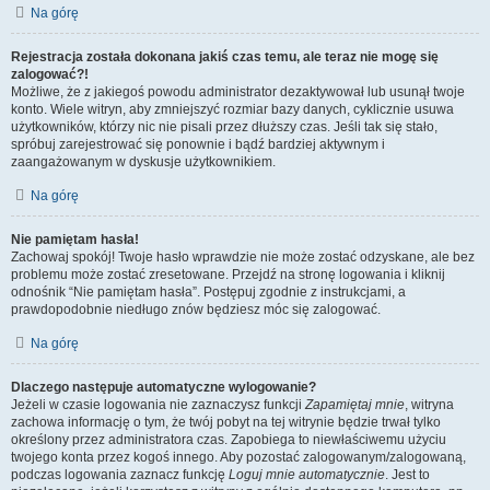
Na górę
Rejestracja została dokonana jakiś czas temu, ale teraz nie mogę się
zalogować?!
Możliwe, że z jakiegoś powodu administrator dezaktywował lub usunął twoje
konto. Wiele witryn, aby zmniejszyć rozmiar bazy danych, cyklicznie usuwa
użytkowników, którzy nic nie pisali przez dłuższy czas. Jeśli tak się stało,
spróbuj zarejestrować się ponownie i bądź bardziej aktywnym i
zaangażowanym w dyskusje użytkownikiem.
Na górę
Nie pamiętam hasła!
Zachowaj spokój! Twoje hasło wprawdzie nie może zostać odzyskane, ale bez
problemu może zostać zresetowane. Przejdź na stronę logowania i kliknij
odnośnik “Nie pamiętam hasła”. Postępuj zgodnie z instrukcjami, a
prawdopodobnie niedługo znów będziesz móc się zalogować.
Na górę
Dlaczego następuje automatyczne wylogowanie?
Jeżeli w czasie logowania nie zaznaczysz funkcji
Zapamiętaj mnie
, witryna
zachowa informację o tym, że twój pobyt na tej witrynie będzie trwał tylko
określony przez administratora czas. Zapobiega to niewłaściwemu użyciu
twojego konta przez kogoś innego. Aby pozostać zalogowanym/zalogowaną,
podczas logowania zaznacz funkcję
Loguj mnie automatycznie
. Jest to