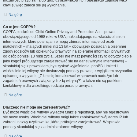
możliwość przypisania do grup użytkowników itp. Rejestracja zajmuje tylko
chwilę, więc zaleca się jej wykonanie.
Na górę
Co to jest COPPA?
COPPA, to skrót od Child Online Privacy and Protection Act – prawa
obowiązującego od 1998 roku w USA, nakładającego na właścicieli stron
internetowych, które potencjalnie mogą zbierać informacje od osób
małoletnich – mających mniej niż 13 lat – obowiązek posiadania pisemnej
zgody rodziców lub opiekunów prawnych na zbieranie informacji prywatnych
od osób poniżej 13 roku życia. Jeżeli nie masz pewności czy to dotyczy ciebie
jako kogoś próbującego zarejestrować się na danej witrynie internetowej –
skontaktuj się z prawnikiem, by uzyskać wyjaśnienie. phpBB Limited i
właściciele tej witryny nie dostarczają pomocy prawnej z wyjątkiem przypadku
opisanego w pytaniu „Z kim się kontaktować w sprawach nadużyć lub
zagadnień prawnych związanych z tą witryną?”, a także nie są punktem
kontaktowym dla wszelkiego rodzaju porad prawnych.
Na górę
Dlaczego nie mogę się zarejestrować?
Być może właściciel witryny wyłączył funkcję rejestracji, aby nie rejestrowały
się nowe osoby. Właściciel witryny mógł także zablokować twój adres IP lub
zabronił nazwy użytkownika, którą próbujesz zarejestrować. W sprawie
pomocy skontaktuj się z administratorem witryny.
Na górę