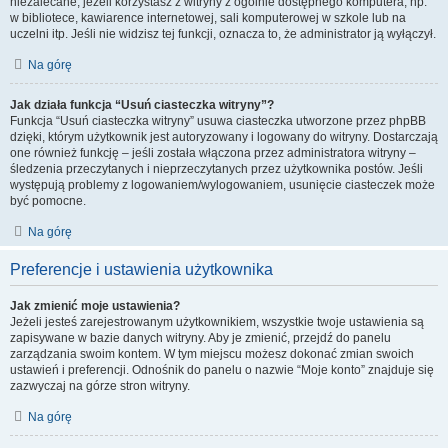
niezalecane, jeżeli korzystasz z witryny z ogólnie dostępnego komputera, np.
w bibliotece, kawiarence internetowej, sali komputerowej w szkole lub na
uczelni itp. Jeśli nie widzisz tej funkcji, oznacza to, że administrator ją wyłączył.
Na górę
Jak działa funkcja “Usuń ciasteczka witryny”?
Funkcja “Usuń ciasteczka witryny” usuwa ciasteczka utworzone przez phpBB
dzięki, którym użytkownik jest autoryzowany i logowany do witryny. Dostarczają
one również funkcję – jeśli została włączona przez administratora witryny –
śledzenia przeczytanych i nieprzeczytanych przez użytkownika postów. Jeśli
występują problemy z logowaniem/wylogowaniem, usunięcie ciasteczek może
być pomocne.
Na górę
Preferencje i ustawienia użytkownika
Jak zmienić moje ustawienia?
Jeżeli jesteś zarejestrowanym użytkownikiem, wszystkie twoje ustawienia są
zapisywane w bazie danych witryny. Aby je zmienić, przejdź do panelu
zarządzania swoim kontem. W tym miejscu możesz dokonać zmian swoich
ustawień i preferencji. Odnośnik do panelu o nazwie “Moje konto” znajduje się
zazwyczaj na górze stron witryny.
Na górę