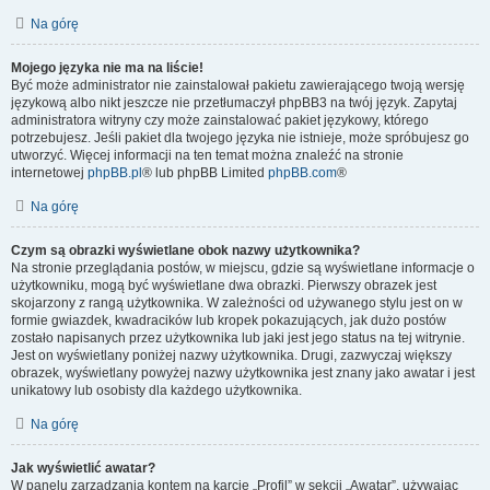
Na górę
Mojego języka nie ma na liście!
Być może administrator nie zainstalował pakietu zawierającego twoją wersję
językową albo nikt jeszcze nie przetłumaczył phpBB3 na twój język. Zapytaj
administratora witryny czy może zainstalować pakiet językowy, którego
potrzebujesz. Jeśli pakiet dla twojego języka nie istnieje, może spróbujesz go
utworzyć. Więcej informacji na ten temat można znaleźć na stronie
internetowej
phpBB.pl
® lub phpBB Limited
phpBB.com
®
Na górę
Czym są obrazki wyświetlane obok nazwy użytkownika?
Na stronie przeglądania postów, w miejscu, gdzie są wyświetlane informacje o
użytkowniku, mogą być wyświetlane dwa obrazki. Pierwszy obrazek jest
skojarzony z rangą użytkownika. W zależności od używanego stylu jest on w
formie gwiazdek, kwadracików lub kropek pokazujących, jak dużo postów
zostało napisanych przez użytkownika lub jaki jest jego status na tej witrynie.
Jest on wyświetlany poniżej nazwy użytkownika. Drugi, zazwyczaj większy
obrazek, wyświetlany powyżej nazwy użytkownika jest znany jako awatar i jest
unikatowy lub osobisty dla każdego użytkownika.
Na górę
Jak wyświetlić awatar?
W panelu zarządzania kontem na karcie „Profil” w sekcji „Awatar”, używając