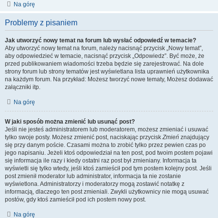
Na górę
Problemy z pisaniem
Jak utworzyć nowy temat na forum lub wysłać odpowiedź w temacie?
Aby utworzyć nowy temat na forum, należy nacisnąć przycisk „Nowy temat”,
aby odpowiedzieć w temacie, nacisnąć przycisk „Odpowiedz”. Być może, że
przed publikowaniem wiadomości trzeba będzie się zarejestrować. Na dole
strony forum lub strony tematów jest wyświetlana lista uprawnień użytkownika
na każdym forum. Na przykład: Możesz tworzyć nowe tematy, Możesz dodawać
załączniki itp.
Na górę
W jaki sposób można zmienić lub usunąć post?
Jeśli nie jesteś administratorem lub moderatorem, możesz zmieniać i usuwać
tylko swoje posty. Możesz zmienić post, naciskając przycisk
Zmień
znajdujący
się przy danym poście. Czasami można to zrobić tylko przez pewien czas po
jego napisaniu. Jeżeli ktoś odpowiedział na ten post, pod twoim postem pojawi
się informacja ile razy i kiedy ostatni raz post był zmieniany. Informacja ta
wyświetli się tylko wtedy, jeśli ktoś zamieścił pod tym postem kolejny post. Jeśli
post zmienił moderator lub administrator, informacja ta nie zostanie
wyświetlona. Administratorzy i moderatorzy mogą zostawić notatkę z
informacją, dlaczego ten post zmieniali. Zwykli użytkownicy nie mogą usuwać
postów, gdy ktoś zamieścił pod ich postem nowy post.
Na górę