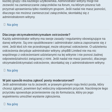
każdej grupy i dla każdego użytkownika. Administrator witryny mógł nie
zezwolić na zamieszczanie załączników na forum, na którym piszesz lub
przyznał uprawnienia tylko niektórym grupom. Jeśli nadal nie masz jasności,
dlaczego nie możesz zamieszczać załączników, skontaktuj się z
administratorem witryny.
Na górę
Dlaczego otrzymałem/otrzymałam ostrzeżenie?
Każdy administrator witryny ma swoje zasady i regulaminy obowiązujące na
danej witrynie. Są one opublikowane i administrator zaleca zapoznanie się z
nimi. Jeśli ktoś ich nie przestrzegał, może otrzymać ostrzeżenie. O udzieleniu
ostrzeżenia decyduje administrator witryny. phpBB Limited nie ma nic
wspólnego z ostrzeżeniami udzielanymi na tej witrynie i nie ponosi żadnej
odpowiedzialności związanej z nimi. Jeśli nadal nie masz jasności, dlaczego
otrzymałeś/otrzymałaś ostrzeżenie, skontaktuj się z administratorem witryny.
Na górę
W jaki sposób można zgłosić posty moderatorowi?
Jeśli administrator na to zezwolił, w prawym górnym rogu treści posta, który
chcesz zgłosić, powinien być widoczny odpowiedni przycisk. Naciśnięcie tego
przycisku spowoduje przeniesienie cię do formularza, który po jego
wypełnieniu umożliwi wysłanie zgłoszenia.
Na górę