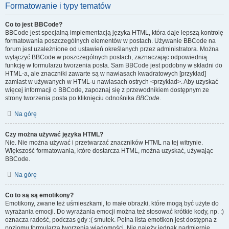
Formatowanie i typy tematów
Co to jest BBCode?
BBCode jest specjalną implementacją języka HTML, która daje lepszą kontrolę
formatowania poszczególnych elementów w postach. Używanie BBCode na
forum jest uzależnione od ustawień określanych przez administratora. Można
wyłączyć BBCode w poszczególnych postach, zaznaczając odpowiednią
funkcję w formularzu tworzenia posta. Sam BBCode jest podobny w składni do
HTML-a, ale znaczniki zawarte są w nawiasach kwadratowych [przykład]
zamiast w używanych w HTML-u nawiasach ostrych <przykład>. Aby uzyskać
więcej informacji o BBCode, zapoznaj się z przewodnikiem dostępnym ze
strony tworzenia posta po kliknięciu odnośnika
BBCode
.
Na górę
Czy można używać języka HTML?
Nie. Nie można używać i przetwarzać znaczników HTML na tej witrynie.
Większość formatowania, które dostarcza HTML, można uzyskać, używając
BBCode.
Na górę
Co to są są emotikony?
Emotikony, zwane też uśmieszkami, to małe obrazki, które mogą być użyte do
wyrażania emocji. Do wyrażania emocji można też stosować krótkie kody, np. :)
oznacza radość, podczas gdy :( smutek. Pełna lista emotikon jest dostępna z
poziomu formularza tworzenia wiadomości. Nie należy jednak nadmiernie