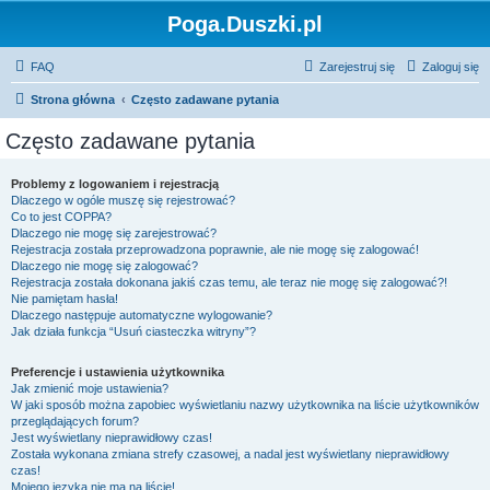
Poga.Duszki.pl
FAQ
Zarejestruj się
Zaloguj się
Strona główna
Często zadawane pytania
Często zadawane pytania
Problemy z logowaniem i rejestracją
Dlaczego w ogóle muszę się rejestrować?
Co to jest COPPA?
Dlaczego nie mogę się zarejestrować?
Rejestracja została przeprowadzona poprawnie, ale nie mogę się zalogować!
Dlaczego nie mogę się zalogować?
Rejestracja została dokonana jakiś czas temu, ale teraz nie mogę się zalogować?!
Nie pamiętam hasła!
Dlaczego następuje automatyczne wylogowanie?
Jak działa funkcja “Usuń ciasteczka witryny”?
Preferencje i ustawienia użytkownika
Jak zmienić moje ustawienia?
W jaki sposób można zapobiec wyświetlaniu nazwy użytkownika na liście użytkowników
przeglądających forum?
Jest wyświetlany nieprawidłowy czas!
Została wykonana zmiana strefy czasowej, a nadal jest wyświetlany nieprawidłowy
czas!
Mojego języka nie ma na liście!