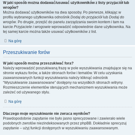
W jaki sposób można dodawać/usuwać użytkowników z listy przyjaciół lub
wrogów?
Można dodawać użytkowników na dwa sposoby. Po pierwsze, klikając w
profilu wybranego użytkownika odnośnik
Dodaj do przyjaciół
lub
Dodaj do
wrogów
. Po drugie, przejść do panelu zarządzania swoim kontem i tam na
karcie
Przyjaciele i wrogowie
wprowadzić odpowiednie dane użytkownika. Na
tej samej karcie można także usuwać użytkowników z list.
Na górę
Przeszukiwanie forów
W jaki sposób można przeszukiwać fora?
Należy wprowadzić poszukiwaną frazę w pole wyszukiwania znajdujące się na
stronie wykazu forów, a także stronach forów i tematów. W celu uzyskania
zaawansowanych funkcji wyszukiwania należy kliknąć odnośnik
“Wyszukiwanie zaawansowane” dostępny na wszystkich stronach witryny.
Rozmieszczenie elementów sterujących mechanizmem wyszukiwania może
zależeć od używanego stylu.
Na górę
Dlaczego moje wyszukiwanie nie zwraca wyników?
Prawdopodobnie zapytanie nie było jasno sprecyzowane i zawierało wiele
podobnych zwrotów niezindeksowanych przez phpBB. Dokładnie sprecyzuj
zapytanie – użyj funkcji dostępnych w wyszukiwaniu zaawansowanym.