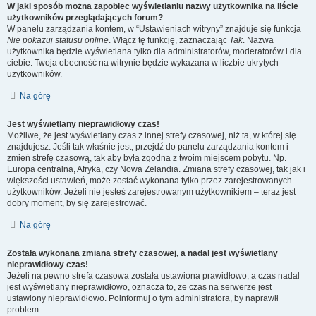
W jaki sposób można zapobiec wyświetlaniu nazwy użytkownika na liście
użytkowników przeglądających forum?
W panelu zarządzania kontem, w “Ustawieniach witryny” znajduje się funkcja
Nie pokazuj statusu online
. Włącz tę funkcję, zaznaczając
Tak
. Nazwa
użytkownika będzie wyświetlana tylko dla administratorów, moderatorów i dla
ciebie. Twoja obecność na witrynie będzie wykazana w liczbie ukrytych
użytkowników.
Na górę
Jest wyświetlany nieprawidłowy czas!
Możliwe, że jest wyświetlany czas z innej strefy czasowej, niż ta, w której się
znajdujesz. Jeśli tak właśnie jest, przejdź do panelu zarządzania kontem i
zmień strefę czasową, tak aby była zgodna z twoim miejscem pobytu. Np.
Europa centralna, Afryka, czy Nowa Zelandia. Zmiana strefy czasowej, tak jak i
większości ustawień, może zostać wykonana tylko przez zarejestrowanych
użytkowników. Jeżeli nie jesteś zarejestrowanym użytkownikiem – teraz jest
dobry moment, by się zarejestrować.
Na górę
Została wykonana zmiana strefy czasowej, a nadal jest wyświetlany
nieprawidłowy czas!
Jeżeli na pewno strefa czasowa została ustawiona prawidłowo, a czas nadal
jest wyświetlany nieprawidłowo, oznacza to, że czas na serwerze jest
ustawiony nieprawidłowo. Poinformuj o tym administratora, by naprawił
problem.