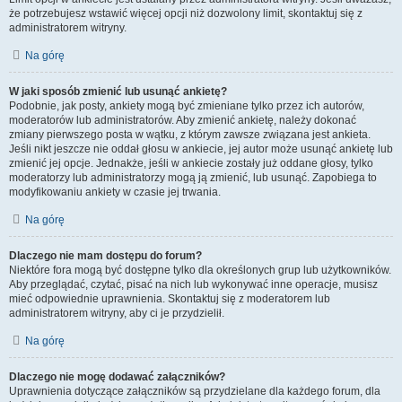
że potrzebujesz wstawić więcej opcji niż dozwolony limit, skontaktuj się z
administratorem witryny.
Na górę
W jaki sposób zmienić lub usunąć ankietę?
Podobnie, jak posty, ankiety mogą być zmieniane tylko przez ich autorów,
moderatorów lub administratorów. Aby zmienić ankietę, należy dokonać
zmiany pierwszego posta w wątku, z którym zawsze związana jest ankieta.
Jeśli nikt jeszcze nie oddał głosu w ankiecie, jej autor może usunąć ankietę lub
zmienić jej opcje. Jednakże, jeśli w ankiecie zostały już oddane głosy, tylko
moderatorzy lub administratorzy mogą ją zmienić, lub usunąć. Zapobiega to
modyfikowaniu ankiety w czasie jej trwania.
Na górę
Dlaczego nie mam dostępu do forum?
Niektóre fora mogą być dostępne tylko dla określonych grup lub użytkowników.
Aby przeglądać, czytać, pisać na nich lub wykonywać inne operacje, musisz
mieć odpowiednie uprawnienia. Skontaktuj się z moderatorem lub
administratorem witryny, aby ci je przydzielił.
Na górę
Dlaczego nie mogę dodawać załączników?
Uprawnienia dotyczące załączników są przydzielane dla każdego forum, dla