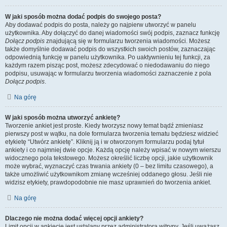
W jaki sposób można dodać podpis do swojego posta?
Aby dodawać podpis do posta, należy go najpierw utworzyć w panelu
użytkownika. Aby dołączyć do danej wiadomości swój podpis, zaznacz funkcję
Dołącz podpis
znajdującą się w formularzu tworzenia wiadomości. Możesz
także domyślnie dodawać podpis do wszystkich swoich postów, zaznaczając
odpowiednią funkcję w panelu użytkownika. Po uaktywnieniu tej funkcji, za
każdym razem pisząc post, możesz zdecydować o niedodawaniu do niego
podpisu, usuwając w formularzu tworzenia wiadomości zaznaczenie z pola
Dołącz podpis
.
Na górę
W jaki sposób można utworzyć ankietę?
Tworzenie ankiet jest proste. Kiedy tworzysz nowy temat bądź zmieniasz
pierwszy post w wątku, na dole formularza tworzenia tematu będziesz widzieć
etykietę “Utwórz ankietę”. Kliknij ją i w otworzonym formularzu podaj tytuł
ankiety i co najmniej dwie opcje. Każdą opcję należy wpisać w nowym wierszu
widocznego pola tekstowego. Możesz określić liczbę opcji, jakie użytkownik
może wybrać, wyznaczyć czas trwania ankiety (0 – bez limitu czasowego), a
także umożliwić użytkownikom zmianę wcześniej oddanego głosu. Jeśli nie
widzisz etykiety, prawdopodobnie nie masz uprawnień do tworzenia ankiet.
Na górę
Dlaczego nie można dodać więcej opcji ankiety?
Limit opcji w ankiecie jest ustalany przez administratora witryny. Jeśli uważasz,