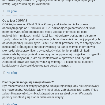
możliwość przypisania do grup użytkowników itp. Rejestracja zajmuje tylko
chwilę, więc zaleca się jej wykonanie.
Na górę
Co to jest COPPA?
COPPA, to skrót od Child Online Privacy and Protection Act – prawa
obowiązującego od 1998 roku w USA, nakładającego na właścicieli stron
internetowych, które potencjalnie mogą zbierać informacje od osób
małoletnich – mających mniej niż 13 lat – obowiązek posiadania pisemnej
zgody rodziców lub opiekunów prawnych na zbieranie informacji prywatnych
od osób poniżej 13 roku życia. Jeżeli nie masz pewności czy to dotyczy ciebie
jako kogoś próbującego zarejestrować się na danej witrynie internetowej –
skontaktuj się z prawnikiem, by uzyskać wyjaśnienie. phpBB Limited i
właściciele tej witryny nie dostarczają pomocy prawnej z wyjątkiem przypadku
opisanego w pytaniu „Z kim się kontaktować w sprawach nadużyć lub
zagadnień prawnych związanych z tą witryną?”, a także nie są punktem
kontaktowym dla wszelkiego rodzaju porad prawnych.
Na górę
Dlaczego nie mogę się zarejestrować?
Być może właściciel witryny wyłączył funkcję rejestracji, aby nie rejestrowały
się nowe osoby. Właściciel witryny mógł także zablokować twój adres IP lub
zabronił nazwy użytkownika, którą próbujesz zarejestrować. W sprawie
pomocy skontaktuj się z administratorem witryny.
Na górę