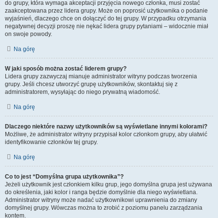
do grupy, która wymaga akceptacji przyjęcia nowego członka, musi zostać
zaakceptowana przez lidera grupy. Może on poprosić użytkownika o podanie
wyjaśnień, dlaczego chce on dołączyć do tej grupy. W przypadku otrzymania
negatywnej decyzji proszę nie nękać lidera grupy pytaniami – widocznie miał
on swoje powody.
Na górę
W jaki sposób można zostać liderem grupy?
Lidera grupy zazwyczaj mianuje administrator witryny podczas tworzenia
grupy. Jeśli chcesz utworzyć grupę użytkowników, skontaktuj się z
administratorem, wysyłając do niego prywatną wiadomość.
Na górę
Dlaczego niektóre nazwy użytkowników są wyświetlane innymi kolorami?
Możliwe, że administrator witryny przypisał kolor członkom grupy, aby ułatwić
identyfikowanie członków tej grupy.
Na górę
Co to jest “Domyślna grupa użytkownika”?
Jeżeli użytkownik jest członkiem kilku grup, jego domyślna grupa jest używana
do określenia, jaki kolor i ranga będzie domyślnie dla niego wyświetlana.
Administrator witryny może nadać użytkownikowi uprawnienia do zmiany
domyślnej grupy. Wówczas można to zrobić z poziomu panelu zarządzania
kontem.