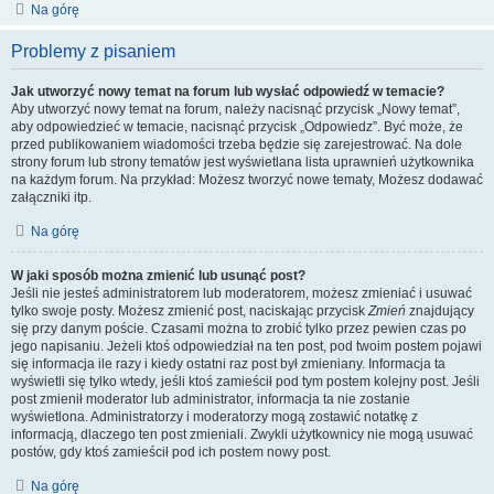
Na górę
Problemy z pisaniem
Jak utworzyć nowy temat na forum lub wysłać odpowiedź w temacie?
Aby utworzyć nowy temat na forum, należy nacisnąć przycisk „Nowy temat”,
aby odpowiedzieć w temacie, nacisnąć przycisk „Odpowiedz”. Być może, że
przed publikowaniem wiadomości trzeba będzie się zarejestrować. Na dole
strony forum lub strony tematów jest wyświetlana lista uprawnień użytkownika
na każdym forum. Na przykład: Możesz tworzyć nowe tematy, Możesz dodawać
załączniki itp.
Na górę
W jaki sposób można zmienić lub usunąć post?
Jeśli nie jesteś administratorem lub moderatorem, możesz zmieniać i usuwać
tylko swoje posty. Możesz zmienić post, naciskając przycisk
Zmień
znajdujący
się przy danym poście. Czasami można to zrobić tylko przez pewien czas po
jego napisaniu. Jeżeli ktoś odpowiedział na ten post, pod twoim postem pojawi
się informacja ile razy i kiedy ostatni raz post był zmieniany. Informacja ta
wyświetli się tylko wtedy, jeśli ktoś zamieścił pod tym postem kolejny post. Jeśli
post zmienił moderator lub administrator, informacja ta nie zostanie
wyświetlona. Administratorzy i moderatorzy mogą zostawić notatkę z
informacją, dlaczego ten post zmieniali. Zwykli użytkownicy nie mogą usuwać
postów, gdy ktoś zamieścił pod ich postem nowy post.
Na górę