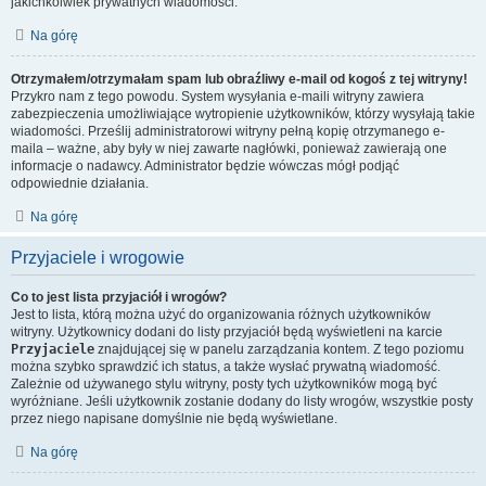
jakichkolwiek prywatnych wiadomości.
Na górę
Otrzymałem/otrzymałam spam lub obraźliwy e-mail od kogoś z tej witryny!
Przykro nam z tego powodu. System wysyłania e-maili witryny zawiera
zabezpieczenia umożliwiające wytropienie użytkowników, którzy wysyłają takie
wiadomości. Prześlij administratorowi witryny pełną kopię otrzymanego e-
maila – ważne, aby były w niej zawarte nagłówki, ponieważ zawierają one
informacje o nadawcy. Administrator będzie wówczas mógł podjąć
odpowiednie działania.
Na górę
Przyjaciele i wrogowie
Co to jest lista przyjaciół i wrogów?
Jest to lista, którą można użyć do organizowania różnych użytkowników
witryny. Użytkownicy dodani do listy przyjaciół będą wyświetleni na karcie
Przyjaciele
znajdującej się w panelu zarządzania kontem. Z tego poziomu
można szybko sprawdzić ich status, a także wysłać prywatną wiadomość.
Zależnie od używanego stylu witryny, posty tych użytkowników mogą być
wyróżniane. Jeśli użytkownik zostanie dodany do listy wrogów, wszystkie posty
przez niego napisane domyślnie nie będą wyświetlane.
Na górę