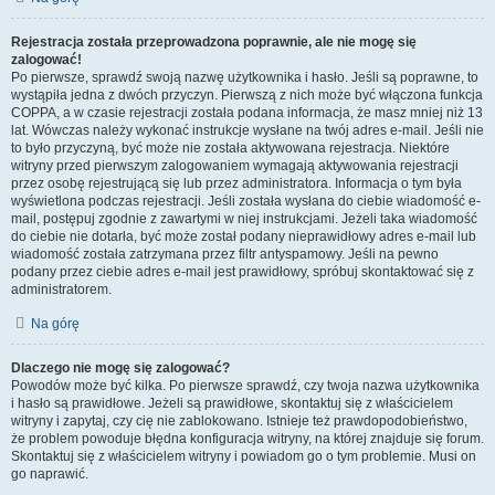
Rejestracja została przeprowadzona poprawnie, ale nie mogę się
zalogować!
Po pierwsze, sprawdź swoją nazwę użytkownika i hasło. Jeśli są poprawne, to
wystąpiła jedna z dwóch przyczyn. Pierwszą z nich może być włączona funkcja
COPPA, a w czasie rejestracji została podana informacja, że masz mniej niż 13
lat. Wówczas należy wykonać instrukcje wysłane na twój adres e-mail. Jeśli nie
to było przyczyną, być może nie została aktywowana rejestracja. Niektóre
witryny przed pierwszym zalogowaniem wymagają aktywowania rejestracji
przez osobę rejestrującą się lub przez administratora. Informacja o tym była
wyświetlona podczas rejestracji. Jeśli została wysłana do ciebie wiadomość e-
mail, postępuj zgodnie z zawartymi w niej instrukcjami. Jeżeli taka wiadomość
do ciebie nie dotarła, być może został podany nieprawidłowy adres e-mail lub
wiadomość została zatrzymana przez filtr antyspamowy. Jeśli na pewno
podany przez ciebie adres e-mail jest prawidłowy, spróbuj skontaktować się z
administratorem.
Na górę
Dlaczego nie mogę się zalogować?
Powodów może być kilka. Po pierwsze sprawdź, czy twoja nazwa użytkownika
i hasło są prawidłowe. Jeżeli są prawidłowe, skontaktuj się z właścicielem
witryny i zapytaj, czy cię nie zablokowano. Istnieje też prawdopodobieństwo,
że problem powoduje błędna konfiguracja witryny, na której znajduje się forum.
Skontaktuj się z właścicielem witryny i powiadom go o tym problemie. Musi on
go naprawić.