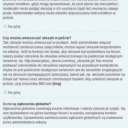
używać emotikon, gdyż mogą spowodować, że post stanie się nieczytelny i
moderator może podjąć decyzję o ich usunięciu bądź też usunięciu całego
posta. Administrator witryny może określić dopuszczalny limit emotikon w
poście.
Na górę
Czy można umieszczać obrazki w poście?
Tak, obrazki można umieszczać w postach. Jeśli administrator włączył
możliwość zamieszczania załączników, można wgrać obrazek bezpośrednio
na witrynę. Jeśli ta funkcja nie działa, aby obrazek był wyświetlany na forum,
należy podać odnośnik do obrazka umieszczonego na publicznie dostępnym
serwerze, np. http://www.jakas_strona.com/moj_obrazek.gif. Nie można
podawać odnośników do obrazków zapisanych na prywatnym komputerze,
chyba że jest publicznie dostępnym serwerem ani do obrazków znajdujących
się na stronach wymagających autoryzacji, takich jak, np. skrzynki pocztowe na
Gmail lub Yahoo! oraz stronach chronionych hasłem. Aby umieścić obrazek w
poście, użyj znacznika BBCode
[img]
.
Na górę
Co to są ogłoszenia globalne?
Ogłoszenia globalne zawierają ważne informacje i należy zawsze je czytać. Są
one wyświetlane na górze każdego forum i w panelu zarządzania kontem
użytkownika. Uprawnienia zamieszczania ogłoszeń globalnych są nadawane
przez administratora witryny.