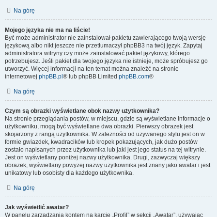
Na górę
Mojego języka nie ma na liście!
Być może administrator nie zainstalował pakietu zawierającego twoją wersję
językową albo nikt jeszcze nie przetłumaczył phpBB3 na twój język. Zapytaj
administratora witryny czy może zainstalować pakiet językowy, którego
potrzebujesz. Jeśli pakiet dla twojego języka nie istnieje, może spróbujesz go
utworzyć. Więcej informacji na ten temat można znaleźć na stronie
internetowej
phpBB.pl
® lub phpBB Limited
phpBB.com
®
Na górę
Czym są obrazki wyświetlane obok nazwy użytkownika?
Na stronie przeglądania postów, w miejscu, gdzie są wyświetlane informacje o
użytkowniku, mogą być wyświetlane dwa obrazki. Pierwszy obrazek jest
skojarzony z rangą użytkownika. W zależności od używanego stylu jest on w
formie gwiazdek, kwadracików lub kropek pokazujących, jak dużo postów
zostało napisanych przez użytkownika lub jaki jest jego status na tej witrynie.
Jest on wyświetlany poniżej nazwy użytkownika. Drugi, zazwyczaj większy
obrazek, wyświetlany powyżej nazwy użytkownika jest znany jako awatar i jest
unikatowy lub osobisty dla każdego użytkownika.
Na górę
Jak wyświetlić awatar?
W panelu zarządzania kontem na karcie „Profil” w sekcji „Awatar”, używając