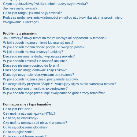
Czym są obrazki wyświetlane obok nazwy użytkownika?
Jak wyświetlić awatar?
Co to jest ranga i jak można ją zmienić?
Podczas próby wysłania wiadomości e-mail do użytkownika witryna prosi mnie o
zalogowanie. Dlaczego?
Problemy z pisaniem
Jak utworzyć nowy temat na forum lub wysłać odpowiedź w temacie?
W jaki sposób można zmienić lub usunąć post?
W jaki sposób można dodać podpis do swojego posta?
W jaki sposób można utworzyć ankietę?
Dlaczego nie można dodać więcej opcji ankiety?
W jaki sposób zmienić lub usunąć ankietę?
Dlaczego nie mam dostępu do forum?
Dlaczego nie mogę dodawać załączników?
Dlaczego otrzymałem/otrzymałam ostrzeżenie?
W jaki sposób można zgłosić posty moderatorowi?
Do czego służy przycisk “Zapisz” znajdujący się w oknie tworzenia tematu?
Dlaczego mój post musi być akceptowany?
W jaki sposób mogę przesunąć swój temat na górę strony tematów?
Formatowanie i typy tematów
Co to jest BBCode?
Czy można używać języka HTML?
Co to są są emotikony?
Czy można umieszczać obrazki w poście?
Co to są ogłoszenia globalne?
Co to są ogłoszenia?
Co to są przyklejone tematy?