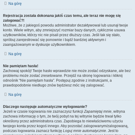
Na górę
Rejestracja została dokonana jakiś czas temu, ale teraz nie mogę się
zalogować?!
Możliwe, że z jakiegoś powodu administrator dezaktywował lub usunął twoje
konto. Wiele witryn, aby zmniejszyć rozmiar bazy danych, cyklicznie usuwa
użytkowników, którzy nic nie pisali przez dłuższy czas. Jeśli tak się stało,
spróbuj zarejestrować się ponownie i bądź bardziej aktywnym i
zaangażowanym w dyskusje użytkownikiem.
Na górę
Nie pamiętam hasła!
Zachowaj spokój! Twoje hasło wprawdzie nie może zostać odzyskane, ale bez
problemu może zostać zresetowane. Przejdź na stronę logowania i kliknij
odnośnik “Nie pamiętam hasła”. Postępuj zgodnie z instrukcjami, a
prawdopodobnie niedługo znów będziesz móc się zalogować.
Na górę
Dlaczego następuje automatyczne wylogowanie?
Jeżeli w czasie logowania nie zaznaczysz funkcji
Zapamiętaj mnie
, witryna
zachowa informację o tym, że twój pobyt na tej witrynie będzie trwał tylko
określony przez administratora czas. Zapobiega to niewłaściwemu użyciu
twojego konta przez kogoś innego. Aby pozostać zalogowanym/zalogowaną,
podczas logowania zaznacz funkcję
Loguj mnie automatycznie
. Jest to