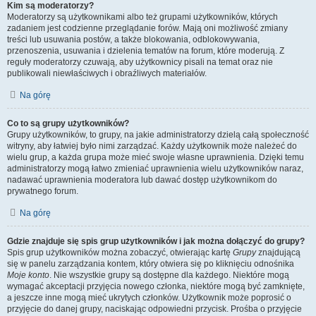
Kim są moderatorzy?
Moderatorzy są użytkownikami albo też grupami użytkowników, których
zadaniem jest codzienne przeglądanie forów. Mają oni możliwość zmiany
treści lub usuwania postów, a także blokowania, odblokowywania,
przenoszenia, usuwania i dzielenia tematów na forum, które moderują. Z
reguły moderatorzy czuwają, aby użytkownicy pisali na temat oraz nie
publikowali niewłaściwych i obraźliwych materiałów.
Na górę
Co to są grupy użytkowników?
Grupy użytkowników, to grupy, na jakie administratorzy dzielą całą społeczność
witryny, aby łatwiej było nimi zarządzać. Każdy użytkownik może należeć do
wielu grup, a każda grupa może mieć swoje własne uprawnienia. Dzięki temu
administratorzy mogą łatwo zmieniać uprawnienia wielu użytkowników naraz,
nadawać uprawnienia moderatora lub dawać dostęp użytkownikom do
prywatnego forum.
Na górę
Gdzie znajduje się spis grup użytkowników i jak można dołączyć do grupy?
Spis grup użytkowników można zobaczyć, otwierając kartę
Grupy
znajdującą
się w panelu zarządzania kontem, który otwiera się po kliknięciu odnośnika
Moje konto
. Nie wszystkie grupy są dostępne dla każdego. Niektóre mogą
wymagać akceptacji przyjęcia nowego członka, niektóre mogą być zamknięte,
a jeszcze inne mogą mieć ukrytych członków. Użytkownik może poprosić o
przyjęcie do danej grupy, naciskając odpowiedni przycisk. Prośba o przyjęcie