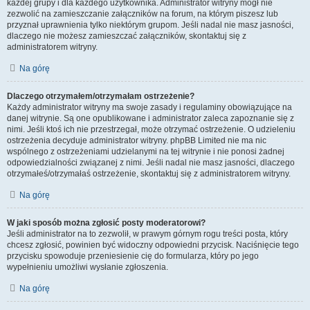
każdej grupy i dla każdego użytkownika. Administrator witryny mógł nie
zezwolić na zamieszczanie załączników na forum, na którym piszesz lub
przyznał uprawnienia tylko niektórym grupom. Jeśli nadal nie masz jasności,
dlaczego nie możesz zamieszczać załączników, skontaktuj się z
administratorem witryny.
Na górę
Dlaczego otrzymałem/otrzymałam ostrzeżenie?
Każdy administrator witryny ma swoje zasady i regulaminy obowiązujące na
danej witrynie. Są one opublikowane i administrator zaleca zapoznanie się z
nimi. Jeśli ktoś ich nie przestrzegał, może otrzymać ostrzeżenie. O udzieleniu
ostrzeżenia decyduje administrator witryny. phpBB Limited nie ma nic
wspólnego z ostrzeżeniami udzielanymi na tej witrynie i nie ponosi żadnej
odpowiedzialności związanej z nimi. Jeśli nadal nie masz jasności, dlaczego
otrzymałeś/otrzymałaś ostrzeżenie, skontaktuj się z administratorem witryny.
Na górę
W jaki sposób można zgłosić posty moderatorowi?
Jeśli administrator na to zezwolił, w prawym górnym rogu treści posta, który
chcesz zgłosić, powinien być widoczny odpowiedni przycisk. Naciśnięcie tego
przycisku spowoduje przeniesienie cię do formularza, który po jego
wypełnieniu umożliwi wysłanie zgłoszenia.
Na górę