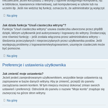
niezalecane, jeżeli korzystasz z witryny z ogólnie dostępnego komputera, np.
w bibliotece, kawiarence internetowej, sali komputerowej w szkole lub na
uczelni itp. Jeśli nie widzisz tej funkcji, oznacza to, że administrator ją wyłączył.
Na górę
Jak działa funkcja “Usuń ciasteczka witryny”?
Funkcja “Usuń ciasteczka witryny” usuwa ciasteczka utworzone przez phpBB
dzięki, którym użytkownik jest autoryzowany i logowany do witryny. Dostarczają
one również funkcję – jeśli została włączona przez administratora witryny –
śledzenia przeczytanych i nieprzeczytanych przez użytkownika postów. Jeśli
występują problemy z logowaniem/wylogowaniem, usunięcie ciasteczek może
być pomocne.
Na górę
Preferencje i ustawienia użytkownika
Jak zmienić moje ustawienia?
Jeżeli jesteś zarejestrowanym użytkownikiem, wszystkie twoje ustawienia są
zapisywane w bazie danych witryny. Aby je zmienić, przejdź do panelu
zarządzania swoim kontem. W tym miejscu możesz dokonać zmian swoich
ustawień i preferencji. Odnośnik do panelu o nazwie “Moje konto” znajduje się
zazwyczaj na górze stron witryny.
Na górę