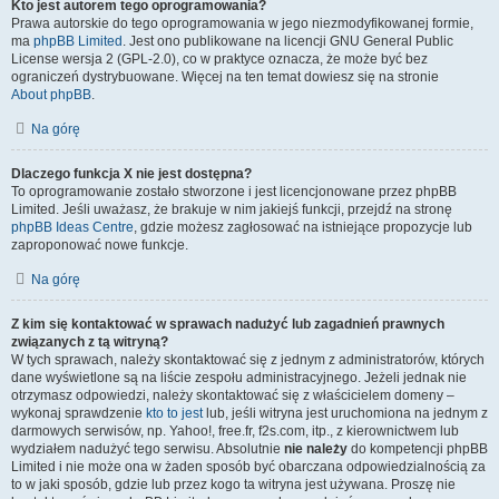
Kto jest autorem tego oprogramowania?
Prawa autorskie do tego oprogramowania w jego niezmodyfikowanej formie,
ma
phpBB Limited
. Jest ono publikowane na licencji GNU General Public
License wersja 2 (GPL-2.0), co w praktyce oznacza, że może być bez
ograniczeń dystrybuowane. Więcej na ten temat dowiesz się na stronie
About phpBB
.
Na górę
Dlaczego funkcja X nie jest dostępna?
To oprogramowanie zostało stworzone i jest licencjonowane przez phpBB
Limited. Jeśli uważasz, że brakuje w nim jakiejś funkcji, przejdź na stronę
phpBB Ideas Centre
, gdzie możesz zagłosować na istniejące propozycje lub
zaproponować nowe funkcje.
Na górę
Z kim się kontaktować w sprawach nadużyć lub zagadnień prawnych
związanych z tą witryną?
W tych sprawach, należy skontaktować się z jednym z administratorów, których
dane wyświetlone są na liście zespołu administracyjnego. Jeżeli jednak nie
otrzymasz odpowiedzi, należy skontaktować się z właścicielem domeny –
wykonaj sprawdzenie
kto to jest
lub, jeśli witryna jest uruchomiona na jednym z
darmowych serwisów, np. Yahoo!, free.fr, f2s.com, itp., z kierownictwem lub
wydziałem nadużyć tego serwisu. Absolutnie
nie należy
do kompetencji phpBB
Limited i nie może ona w żaden sposób być obarczana odpowiedzialnością za
to w jaki sposób, gdzie lub przez kogo ta witryna jest używana. Proszę nie