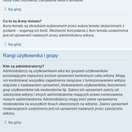
może mieć możliwość zamykania swoich tematów.
Na górę
Co to są ikony tematu?
Ikony tematu są obrazkami wybieranymi przez autora tematu skojarzonymi z
postami – sugerują ich treść. Możliwość korzystania z ikon tematu uzależniona
jest od uprawnień nadanych przez administratora witryny.
Na górę
Rangi użytkownika i grupy
Kim są administratorzy?
Administratorzy są użytkownikami albo też grupami użytkowników
posiadającymi najwyższy poziom uprawnień kontrolnych całej witryny. Mogą
oni kontrolować wszystkie zagadnienia związane z funkcjonowaniem witryny
włącznie z nadawaniem uprawnień, blokowaniem użytkowników, tworzeniem
grup użytkowników lub moderatorów itp. Zakres ich uprawnień zależy od
założyciela witryny i innych administratorów mających prawo nominowania
nowych administratorów. Administratorzy mogą mieć pełne uprawnienia
moderatorów na wszystkich forach utworzonych na witrynie. Zakres uprawnień
moderacyjnych uzależniony jest od uprawnień nadanych przez założyciela
witryny.
Na górę