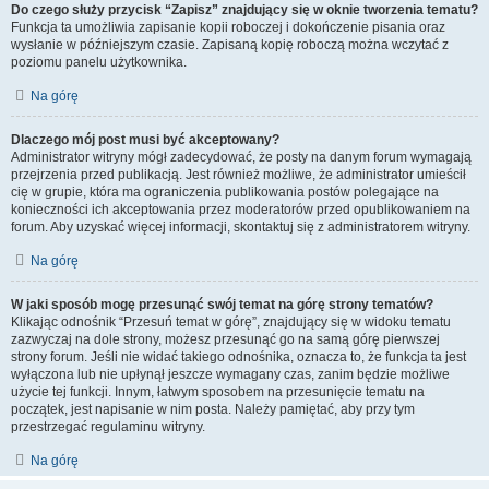
Do czego służy przycisk “Zapisz” znajdujący się w oknie tworzenia tematu?
Funkcja ta umożliwia zapisanie kopii roboczej i dokończenie pisania oraz
wysłanie w późniejszym czasie. Zapisaną kopię roboczą można wczytać z
poziomu panelu użytkownika.
Na górę
Dlaczego mój post musi być akceptowany?
Administrator witryny mógł zadecydować, że posty na danym forum wymagają
przejrzenia przed publikacją. Jest również możliwe, że administrator umieścił
cię w grupie, która ma ograniczenia publikowania postów polegające na
konieczności ich akceptowania przez moderatorów przed opublikowaniem na
forum. Aby uzyskać więcej informacji, skontaktuj się z administratorem witryny.
Na górę
W jaki sposób mogę przesunąć swój temat na górę strony tematów?
Klikając odnośnik “Przesuń temat w górę”, znajdujący się w widoku tematu
zazwyczaj na dole strony, możesz przesunąć go na samą górę pierwszej
strony forum. Jeśli nie widać takiego odnośnika, oznacza to, że funkcja ta jest
wyłączona lub nie upłynął jeszcze wymagany czas, zanim będzie możliwe
użycie tej funkcji. Innym, łatwym sposobem na przesunięcie tematu na
początek, jest napisanie w nim posta. Należy pamiętać, aby przy tym
przestrzegać regulaminu witryny.
Na górę