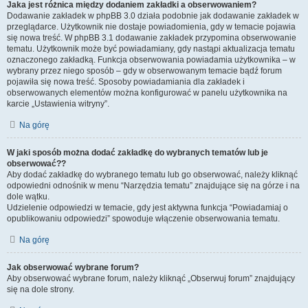
Jaka jest różnica między dodaniem zakładki a obserwowaniem?
Dodawanie zakładek w phpBB 3.0 działa podobnie jak dodawanie zakładek w
przeglądarce. Użytkownik nie dostaje powiadomienia, gdy w temacie pojawia
się nowa treść. W phpBB 3.1 dodawanie zakładek przypomina obserwowanie
tematu. Użytkownik może być powiadamiany, gdy nastąpi aktualizacja tematu
oznaczonego zakładką. Funkcja obserwowania powiadamia użytkownika – w
wybrany przez niego sposób – gdy w obserwowanym temacie bądź forum
pojawiła się nowa treść. Sposoby powiadamiania dla zakładek i
obserwowanych elementów można konfigurować w panelu użytkownika na
karcie „Ustawienia witryny”.
Na górę
W jaki sposób można dodać zakładkę do wybranych tematów lub je
obserwować??
Aby dodać zakładkę do wybranego tematu lub go obserwować, należy kliknąć
odpowiedni odnośnik w menu “Narzędzia tematu” znajdujące się na górze i na
dole wątku.
Udzielenie odpowiedzi w temacie, gdy jest aktywna funkcja “Powiadamiaj o
opublikowaniu odpowiedzi” spowoduje włączenie obserwowania tematu.
Na górę
Jak obserwować wybrane forum?
Aby obserwować wybrane forum, należy kliknąć „Obserwuj forum” znajdujący
się na dole strony.