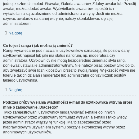
jednej z czterech metod: Gravatar, Galeria awatarów, Zdalny awatar lub Prześlij
awatar, można dodać awatar. Wyświetlanie awatarów i sposób ich
wyświetlania są uzależnione od administratora witryny. Jeśli nie można
używać awatarów na danej witrynie, należy skontaktować się z jej
administratorem.
Na górę
Co to jest ranga i jak można ją zmienić?
Rangi wyświetlane pod nazwami użytkowników oznaczają, ile postów dany
użytkownik napisał lub jaki ma status na forum, np. moderatora czy
administratora. Użytkownicy nie mogą bezpośrednio zmieniać stylu rang,
ponieważ ustawia je administrator witryny. Nie należy pisać postów tylko po to,
aby zwiększyć swój licznik postów i przez to swoją rangę. Większość witryn nie
toleruje takich działań i moderator lub administrator obniży licznik postów
takiego użytkownika.
Na górę
Podczas próby wysłania wiadomości e-mail do użytkownika witryna prosi
mnie o zalogowanie. Dlaczego?
Tylko zarejestrowani użytkownicy mogą wysyłać e-maile do innych
użytkowników przez wbudowany formularz wysyłania e-maili i tylko wtedy,
jeżeli administrator włączył tę funkcję. Ma to zabezpieczać przed
nieprawidłowym używaniem systemu poczty elektronicznej witryny przez
anonimowych użytkowników.