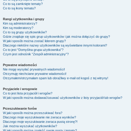
Co to są zamknięte tematy?
Co to są ikony tematu?
Rangi użytkownika i grupy
Kim są administratorzy?
Kim są moderatorzy?
Co to są grupy użytkowników?
Gdzie znajduje się spis grup użytkowników i jak można dołączyć do grupy?
W jaki sposób można zostać liderem grupy?
Dlaczego niektóre nazwy użytkowników są wyświetlane innymi kolorami?
Co to jest “Domyślna grupa użytkownika”?
Czym jest odnośnik “Zespół administracyjny”?
Prywatne wiadomości
Nie mogę wysyłać prywatnych wiadomości!
Otrzymuję niechciane prywatne wiadomości!
Otrzymałem/otrzymałam spam lub obraźliwy e-mail od kogoś z tej witryny!
Przyjaciele i wrogowie
Co to jest lista przyjaciół i wrogów?
W jaki sposób można dodawać/usuwać użytkowników z listy przyjaciół lub wrogów?
Przeszukiwanie forów
W jaki sposób można przeszukiwać fora?
Dlaczego moje wyszukiwanie nie zwraca wyników?
Dlaczego moje wyszukiwanie zwraca pustą stronę?!
Jak można wyszukać użytkowników?
W jaki sposób można znaleźć swoje posty i tematy?