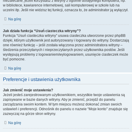
niezalecane, jeżeli korzystasz z witryny z ogólnie dostępnego komputera, np.
w bibliotece, kawiarence internetowej, sali komputerowej w szkole lub na
uczelni itp. Jeśli nie widzisz tej funkcji, oznacza to, że administrator ją wyłączył.
Na górę
Jak działa funkcja “Usuń ciasteczka witryny”?
Funkcja “Usuń ciasteczka witryny” usuwa ciasteczka utworzone przez phpBB
dzięki, którym użytkownik jest autoryzowany i logowany do witryny. Dostarczają
one również funkcję – jeśli została włączona przez administratora witryny –
śledzenia przeczytanych i nieprzeczytanych przez użytkownika postów. Jeśli
występują problemy z logowaniem/wylogowaniem, usunięcie ciasteczek może
być pomocne.
Na górę
Preferencje i ustawienia użytkownika
Jak zmienić moje ustawienia?
Jeżeli jesteś zarejestrowanym użytkownikiem, wszystkie twoje ustawienia są
zapisywane w bazie danych witryny. Aby je zmienić, przejdź do panelu
zarządzania swoim kontem. W tym miejscu możesz dokonać zmian swoich
ustawień i preferencji. Odnośnik do panelu o nazwie “Moje konto” znajduje się
zazwyczaj na górze stron witryny.
Na górę