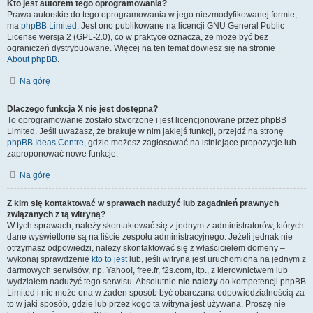
Kto jest autorem tego oprogramowania?
Prawa autorskie do tego oprogramowania w jego niezmodyfikowanej formie,
ma
phpBB Limited
. Jest ono publikowane na licencji GNU General Public
License wersja 2 (GPL-2.0), co w praktyce oznacza, że może być bez
ograniczeń dystrybuowane. Więcej na ten temat dowiesz się na stronie
About phpBB
.
Na górę
Dlaczego funkcja X nie jest dostępna?
To oprogramowanie zostało stworzone i jest licencjonowane przez phpBB
Limited. Jeśli uważasz, że brakuje w nim jakiejś funkcji, przejdź na stronę
phpBB Ideas Centre
, gdzie możesz zagłosować na istniejące propozycje lub
zaproponować nowe funkcje.
Na górę
Z kim się kontaktować w sprawach nadużyć lub zagadnień prawnych
związanych z tą witryną?
W tych sprawach, należy skontaktować się z jednym z administratorów, których
dane wyświetlone są na liście zespołu administracyjnego. Jeżeli jednak nie
otrzymasz odpowiedzi, należy skontaktować się z właścicielem domeny –
wykonaj sprawdzenie
kto to jest
lub, jeśli witryna jest uruchomiona na jednym z
darmowych serwisów, np. Yahoo!, free.fr, f2s.com, itp., z kierownictwem lub
wydziałem nadużyć tego serwisu. Absolutnie
nie należy
do kompetencji phpBB
Limited i nie może ona w żaden sposób być obarczana odpowiedzialnością za
to w jaki sposób, gdzie lub przez kogo ta witryna jest używana. Proszę nie