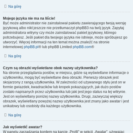
Na górę
Mojego języka nie ma na liście!
Być może administrator nie zainstalował pakietu zawierającego twoją wersję
językową albo nikt jeszcze nie przetłumaczył phpBB3 na twój język. Zapytaj
administratora witryny czy może zainstalować pakiet językowy, którego
potrzebujesz. Jeśli pakiet dla twojego języka nie istnieje, może spróbujesz go
utworzyć. Więcej informacji na ten temat można znaleźć na stronie
internetowej
phpBB.pl
® lub phpBB Limited
phpBB.com
®
Na górę
Czym są obrazki wyświetlane obok nazwy użytkownika?
Na stronie przeglądania postów, w miejscu, gdzie są wyświetlane informacje o
użytkowniku, mogą być wyświetlane dwa obrazki. Pierwszy obrazek jest
skojarzony z rangą użytkownika. W zależności od używanego stylu jest on w
formie gwiazdek, kwadracików lub kropek pokazujących, jak dużo postów
zostało napisanych przez użytkownika lub jaki jest jego status na tej witrynie.
Jest on wyświetlany poniżej nazwy użytkownika. Drugi, zazwyczaj większy
obrazek, wyświetlany powyżej nazwy użytkownika jest znany jako awatar i jest
unikatowy lub osobisty dla każdego użytkownika.
Na górę
Jak wyświetlić awatar?
W panelu zarządzania kontem na karcie „Profil” w sekcji „Awatar”, używając