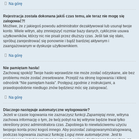
Na górę
Rejestracja została dokonana jakiś czas temu, ale teraz nie mogę się
zalogować?!
Możliwe, że z jakiegoś powodu administrator dezaktywował lub usunął twoje
konto. Wiele witryn, aby zmniejszyć rozmiar bazy danych, cyklicznie usuwa
użytkowników, którzy nic nie pisali przez dłuższy czas. Jeśli tak się stało,
spróbuj zarejestrować się ponownie i bądź bardziej aktywnym i
zaangażowanym w dyskusje użytkownikiem.
Na górę
Nie pamiętam hasła!
Zachowaj spokój! Twoje hasło wprawdzie nie może zostać odzyskane, ale bez
problemu może zostać zresetowane. Przejdź na stronę logowania i kliknij
odnośnik “Nie pamiętam hasła”. Postępuj zgodnie z instrukcjami, a
prawdopodobnie niedługo znów będziesz móc się zalogować.
Na górę
Dlaczego następuje automatyczne wylogowanie?
Jeżeli w czasie logowania nie zaznaczysz funkcji
Zapamiętaj mnie
, witryna
zachowa informację o tym, że twój pobyt na tej witrynie będzie trwał tylko
określony przez administratora czas. Zapobiega to niewłaściwemu użyciu
twojego konta przez kogoś innego. Aby pozostać zalogowanym/zalogowaną,
podczas logowania zaznacz funkcję
Loguj mnie automatycznie
. Jest to