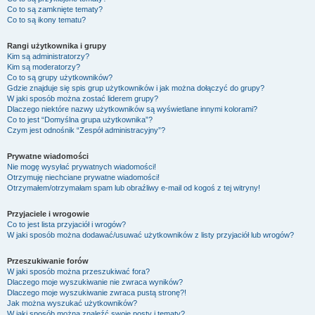
Co to są zamknięte tematy?
Co to są ikony tematu?
Rangi użytkownika i grupy
Kim są administratorzy?
Kim są moderatorzy?
Co to są grupy użytkowników?
Gdzie znajduje się spis grup użytkowników i jak można dołączyć do grupy?
W jaki sposób można zostać liderem grupy?
Dlaczego niektóre nazwy użytkowników są wyświetlane innymi kolorami?
Co to jest “Domyślna grupa użytkownika”?
Czym jest odnośnik “Zespół administracyjny”?
Prywatne wiadomości
Nie mogę wysyłać prywatnych wiadomości!
Otrzymuję niechciane prywatne wiadomości!
Otrzymałem/otrzymałam spam lub obraźliwy e-mail od kogoś z tej witryny!
Przyjaciele i wrogowie
Co to jest lista przyjaciół i wrogów?
W jaki sposób można dodawać/usuwać użytkowników z listy przyjaciół lub wrogów?
Przeszukiwanie forów
W jaki sposób można przeszukiwać fora?
Dlaczego moje wyszukiwanie nie zwraca wyników?
Dlaczego moje wyszukiwanie zwraca pustą stronę?!
Jak można wyszukać użytkowników?
W jaki sposób można znaleźć swoje posty i tematy?