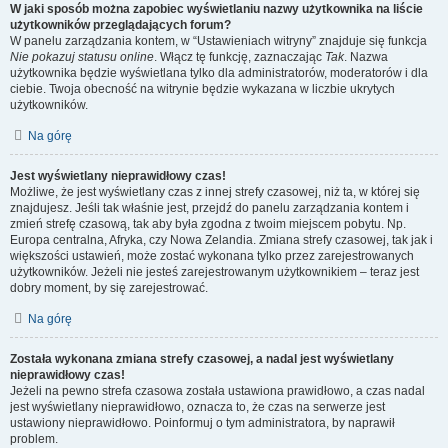
W jaki sposób można zapobiec wyświetlaniu nazwy użytkownika na liście
użytkowników przeglądających forum?
W panelu zarządzania kontem, w “Ustawieniach witryny” znajduje się funkcja
Nie pokazuj statusu online
. Włącz tę funkcję, zaznaczając
Tak
. Nazwa
użytkownika będzie wyświetlana tylko dla administratorów, moderatorów i dla
ciebie. Twoja obecność na witrynie będzie wykazana w liczbie ukrytych
użytkowników.
Na górę
Jest wyświetlany nieprawidłowy czas!
Możliwe, że jest wyświetlany czas z innej strefy czasowej, niż ta, w której się
znajdujesz. Jeśli tak właśnie jest, przejdź do panelu zarządzania kontem i
zmień strefę czasową, tak aby była zgodna z twoim miejscem pobytu. Np.
Europa centralna, Afryka, czy Nowa Zelandia. Zmiana strefy czasowej, tak jak i
większości ustawień, może zostać wykonana tylko przez zarejestrowanych
użytkowników. Jeżeli nie jesteś zarejestrowanym użytkownikiem – teraz jest
dobry moment, by się zarejestrować.
Na górę
Została wykonana zmiana strefy czasowej, a nadal jest wyświetlany
nieprawidłowy czas!
Jeżeli na pewno strefa czasowa została ustawiona prawidłowo, a czas nadal
jest wyświetlany nieprawidłowo, oznacza to, że czas na serwerze jest
ustawiony nieprawidłowo. Poinformuj o tym administratora, by naprawił
problem.