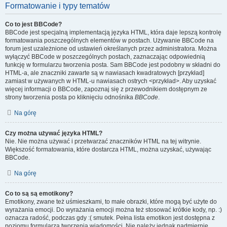
Formatowanie i typy tematów
Co to jest BBCode?
BBCode jest specjalną implementacją języka HTML, która daje lepszą kontrolę
formatowania poszczególnych elementów w postach. Używanie BBCode na
forum jest uzależnione od ustawień określanych przez administratora. Można
wyłączyć BBCode w poszczególnych postach, zaznaczając odpowiednią
funkcję w formularzu tworzenia posta. Sam BBCode jest podobny w składni do
HTML-a, ale znaczniki zawarte są w nawiasach kwadratowych [przykład]
zamiast w używanych w HTML-u nawiasach ostrych <przykład>. Aby uzyskać
więcej informacji o BBCode, zapoznaj się z przewodnikiem dostępnym ze
strony tworzenia posta po kliknięciu odnośnika
BBCode
.
Na górę
Czy można używać języka HTML?
Nie. Nie można używać i przetwarzać znaczników HTML na tej witrynie.
Większość formatowania, które dostarcza HTML, można uzyskać, używając
BBCode.
Na górę
Co to są są emotikony?
Emotikony, zwane też uśmieszkami, to małe obrazki, które mogą być użyte do
wyrażania emocji. Do wyrażania emocji można też stosować krótkie kody, np. :)
oznacza radość, podczas gdy :( smutek. Pełna lista emotikon jest dostępna z
poziomu formularza tworzenia wiadomości. Nie należy jednak nadmiernie