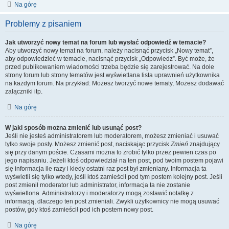
Na górę
Problemy z pisaniem
Jak utworzyć nowy temat na forum lub wysłać odpowiedź w temacie?
Aby utworzyć nowy temat na forum, należy nacisnąć przycisk „Nowy temat”,
aby odpowiedzieć w temacie, nacisnąć przycisk „Odpowiedz”. Być może, że
przed publikowaniem wiadomości trzeba będzie się zarejestrować. Na dole
strony forum lub strony tematów jest wyświetlana lista uprawnień użytkownika
na każdym forum. Na przykład: Możesz tworzyć nowe tematy, Możesz dodawać
załączniki itp.
Na górę
W jaki sposób można zmienić lub usunąć post?
Jeśli nie jesteś administratorem lub moderatorem, możesz zmieniać i usuwać
tylko swoje posty. Możesz zmienić post, naciskając przycisk
Zmień
znajdujący
się przy danym poście. Czasami można to zrobić tylko przez pewien czas po
jego napisaniu. Jeżeli ktoś odpowiedział na ten post, pod twoim postem pojawi
się informacja ile razy i kiedy ostatni raz post był zmieniany. Informacja ta
wyświetli się tylko wtedy, jeśli ktoś zamieścił pod tym postem kolejny post. Jeśli
post zmienił moderator lub administrator, informacja ta nie zostanie
wyświetlona. Administratorzy i moderatorzy mogą zostawić notatkę z
informacją, dlaczego ten post zmieniali. Zwykli użytkownicy nie mogą usuwać
postów, gdy ktoś zamieścił pod ich postem nowy post.
Na górę