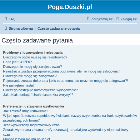
Poga.Duszki.pl
FAQ
Zarejestruj się
Zaloguj się
Strona główna
Często zadawane pytania
Często zadawane pytania
Problemy z logowaniem i rejestracją
Dlaczego w ogóle muszę się rejestrować?
Co to jest COPPA?
Dlaczego nie mogę się zarejestrować?
Rejestracja została przeprowadzona poprawnie, ale nie mogę się zalogować!
Dlaczego nie mogę się zalogować?
Rejestracja została dokonana jakiś czas temu, ale teraz nie mogę się zalogować?!
Nie pamiętam hasła!
Dlaczego następuje automatyczne wylogowanie?
Jak działa funkcja “Usuń ciasteczka witryny”?
Preferencje i ustawienia użytkownika
Jak zmienić moje ustawienia?
W jaki sposób można zapobiec wyświetlaniu nazwy użytkownika na liście użytkowników
przeglądających forum?
Jest wyświetlany nieprawidłowy czas!
Została wykonana zmiana strefy czasowej, a nadal jest wyświetlany nieprawidłowy
czas!
Mojego języka nie ma na liście!