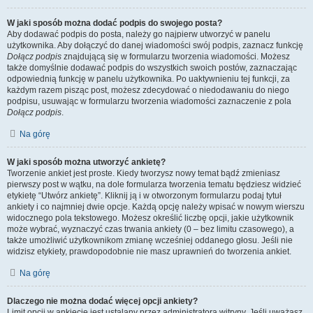
W jaki sposób można dodać podpis do swojego posta?
Aby dodawać podpis do posta, należy go najpierw utworzyć w panelu
użytkownika. Aby dołączyć do danej wiadomości swój podpis, zaznacz funkcję
Dołącz podpis
znajdującą się w formularzu tworzenia wiadomości. Możesz
także domyślnie dodawać podpis do wszystkich swoich postów, zaznaczając
odpowiednią funkcję w panelu użytkownika. Po uaktywnieniu tej funkcji, za
każdym razem pisząc post, możesz zdecydować o niedodawaniu do niego
podpisu, usuwając w formularzu tworzenia wiadomości zaznaczenie z pola
Dołącz podpis
.
Na górę
W jaki sposób można utworzyć ankietę?
Tworzenie ankiet jest proste. Kiedy tworzysz nowy temat bądź zmieniasz
pierwszy post w wątku, na dole formularza tworzenia tematu będziesz widzieć
etykietę “Utwórz ankietę”. Kliknij ją i w otworzonym formularzu podaj tytuł
ankiety i co najmniej dwie opcje. Każdą opcję należy wpisać w nowym wierszu
widocznego pola tekstowego. Możesz określić liczbę opcji, jakie użytkownik
może wybrać, wyznaczyć czas trwania ankiety (0 – bez limitu czasowego), a
także umożliwić użytkownikom zmianę wcześniej oddanego głosu. Jeśli nie
widzisz etykiety, prawdopodobnie nie masz uprawnień do tworzenia ankiet.
Na górę
Dlaczego nie można dodać więcej opcji ankiety?
Limit opcji w ankiecie jest ustalany przez administratora witryny. Jeśli uważasz,