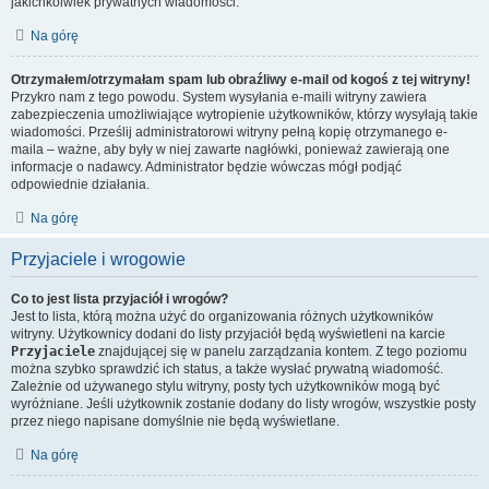
jakichkolwiek prywatnych wiadomości.
Na górę
Otrzymałem/otrzymałam spam lub obraźliwy e-mail od kogoś z tej witryny!
Przykro nam z tego powodu. System wysyłania e-maili witryny zawiera
zabezpieczenia umożliwiające wytropienie użytkowników, którzy wysyłają takie
wiadomości. Prześlij administratorowi witryny pełną kopię otrzymanego e-
maila – ważne, aby były w niej zawarte nagłówki, ponieważ zawierają one
informacje o nadawcy. Administrator będzie wówczas mógł podjąć
odpowiednie działania.
Na górę
Przyjaciele i wrogowie
Co to jest lista przyjaciół i wrogów?
Jest to lista, którą można użyć do organizowania różnych użytkowników
witryny. Użytkownicy dodani do listy przyjaciół będą wyświetleni na karcie
Przyjaciele
znajdującej się w panelu zarządzania kontem. Z tego poziomu
można szybko sprawdzić ich status, a także wysłać prywatną wiadomość.
Zależnie od używanego stylu witryny, posty tych użytkowników mogą być
wyróżniane. Jeśli użytkownik zostanie dodany do listy wrogów, wszystkie posty
przez niego napisane domyślnie nie będą wyświetlane.
Na górę