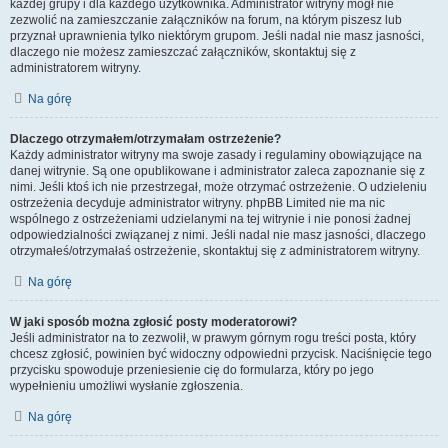
każdej grupy i dla każdego użytkownika. Administrator witryny mógł nie
zezwolić na zamieszczanie załączników na forum, na którym piszesz lub
przyznał uprawnienia tylko niektórym grupom. Jeśli nadal nie masz jasności,
dlaczego nie możesz zamieszczać załączników, skontaktuj się z
administratorem witryny.
Na górę
Dlaczego otrzymałem/otrzymałam ostrzeżenie?
Każdy administrator witryny ma swoje zasady i regulaminy obowiązujące na
danej witrynie. Są one opublikowane i administrator zaleca zapoznanie się z
nimi. Jeśli ktoś ich nie przestrzegał, może otrzymać ostrzeżenie. O udzieleniu
ostrzeżenia decyduje administrator witryny. phpBB Limited nie ma nic
wspólnego z ostrzeżeniami udzielanymi na tej witrynie i nie ponosi żadnej
odpowiedzialności związanej z nimi. Jeśli nadal nie masz jasności, dlaczego
otrzymałeś/otrzymałaś ostrzeżenie, skontaktuj się z administratorem witryny.
Na górę
W jaki sposób można zgłosić posty moderatorowi?
Jeśli administrator na to zezwolił, w prawym górnym rogu treści posta, który
chcesz zgłosić, powinien być widoczny odpowiedni przycisk. Naciśnięcie tego
przycisku spowoduje przeniesienie cię do formularza, który po jego
wypełnieniu umożliwi wysłanie zgłoszenia.
Na górę