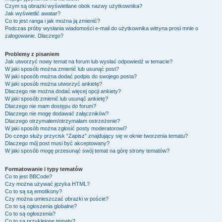
Czym są obrazki wyświetlane obok nazwy użytkownika?
Jak wyświetlić awatar?
Co to jest ranga i jak można ją zmienić?
Podczas próby wysłania wiadomości e-mail do użytkownika witryna prosi mnie o
zalogowanie. Dlaczego?
Problemy z pisaniem
Jak utworzyć nowy temat na forum lub wysłać odpowiedź w temacie?
W jaki sposób można zmienić lub usunąć post?
W jaki sposób można dodać podpis do swojego posta?
W jaki sposób można utworzyć ankietę?
Dlaczego nie można dodać więcej opcji ankiety?
W jaki sposób zmienić lub usunąć ankietę?
Dlaczego nie mam dostępu do forum?
Dlaczego nie mogę dodawać załączników?
Dlaczego otrzymałem/otrzymałam ostrzeżenie?
W jaki sposób można zgłosić posty moderatorowi?
Do czego służy przycisk “Zapisz” znajdujący się w oknie tworzenia tematu?
Dlaczego mój post musi być akceptowany?
W jaki sposób mogę przesunąć swój temat na górę strony tematów?
Formatowanie i typy tematów
Co to jest BBCode?
Czy można używać języka HTML?
Co to są są emotikony?
Czy można umieszczać obrazki w poście?
Co to są ogłoszenia globalne?
Co to są ogłoszenia?
Co to są przyklejone tematy?