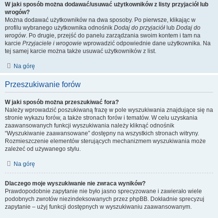
W jaki sposób można dodawać/usuwać użytkowników z listy przyjaciół lub
wrogów?
Można dodawać użytkowników na dwa sposoby. Po pierwsze, klikając w
profilu wybranego użytkownika odnośnik
Dodaj do przyjaciół
lub
Dodaj do
wrogów
. Po drugie, przejść do panelu zarządzania swoim kontem i tam na
karcie
Przyjaciele i wrogowie
wprowadzić odpowiednie dane użytkownika. Na
tej samej karcie można także usuwać użytkowników z list.
Na górę
Przeszukiwanie forów
W jaki sposób można przeszukiwać fora?
Należy wprowadzić poszukiwaną frazę w pole wyszukiwania znajdujące się na
stronie wykazu forów, a także stronach forów i tematów. W celu uzyskania
zaawansowanych funkcji wyszukiwania należy kliknąć odnośnik
“Wyszukiwanie zaawansowane” dostępny na wszystkich stronach witryny.
Rozmieszczenie elementów sterujących mechanizmem wyszukiwania może
zależeć od używanego stylu.
Na górę
Dlaczego moje wyszukiwanie nie zwraca wyników?
Prawdopodobnie zapytanie nie było jasno sprecyzowane i zawierało wiele
podobnych zwrotów niezindeksowanych przez phpBB. Dokładnie sprecyzuj
zapytanie – użyj funkcji dostępnych w wyszukiwaniu zaawansowanym.