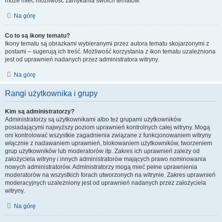
może mieć możliwość zamykania swoich tematów.
Na górę
Co to są ikony tematu?
Ikony tematu są obrazkami wybieranymi przez autora tematu skojarzonymi z
postami – sugerują ich treść. Możliwość korzystania z ikon tematu uzależniona
jest od uprawnień nadanych przez administratora witryny.
Na górę
Rangi użytkownika i grupy
Kim są administratorzy?
Administratorzy są użytkownikami albo też grupami użytkowników
posiadającymi najwyższy poziom uprawnień kontrolnych całej witryny. Mogą
oni kontrolować wszystkie zagadnienia związane z funkcjonowaniem witryny
włącznie z nadawaniem uprawnień, blokowaniem użytkowników, tworzeniem
grup użytkowników lub moderatorów itp. Zakres ich uprawnień zależy od
założyciela witryny i innych administratorów mających prawo nominowania
nowych administratorów. Administratorzy mogą mieć pełne uprawnienia
moderatorów na wszystkich forach utworzonych na witrynie. Zakres uprawnień
moderacyjnych uzależniony jest od uprawnień nadanych przez założyciela
witryny.
Na górę