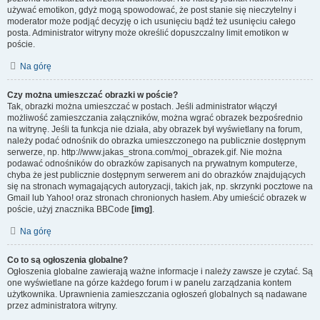
używać emotikon, gdyż mogą spowodować, że post stanie się nieczytelny i
moderator może podjąć decyzję o ich usunięciu bądź też usunięciu całego
posta. Administrator witryny może określić dopuszczalny limit emotikon w
poście.
Na górę
Czy można umieszczać obrazki w poście?
Tak, obrazki można umieszczać w postach. Jeśli administrator włączył
możliwość zamieszczania załączników, można wgrać obrazek bezpośrednio
na witrynę. Jeśli ta funkcja nie działa, aby obrazek był wyświetlany na forum,
należy podać odnośnik do obrazka umieszczonego na publicznie dostępnym
serwerze, np. http://www.jakas_strona.com/moj_obrazek.gif. Nie można
podawać odnośników do obrazków zapisanych na prywatnym komputerze,
chyba że jest publicznie dostępnym serwerem ani do obrazków znajdujących
się na stronach wymagających autoryzacji, takich jak, np. skrzynki pocztowe na
Gmail lub Yahoo! oraz stronach chronionych hasłem. Aby umieścić obrazek w
poście, użyj znacznika BBCode
[img]
.
Na górę
Co to są ogłoszenia globalne?
Ogłoszenia globalne zawierają ważne informacje i należy zawsze je czytać. Są
one wyświetlane na górze każdego forum i w panelu zarządzania kontem
użytkownika. Uprawnienia zamieszczania ogłoszeń globalnych są nadawane
przez administratora witryny.