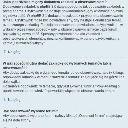
Jaka jest różnica między dodaniem zakładki a obserwowaniem?
Dodawanie zakładek w phpBB 3.0 działa podobnie jak dodawanie zakładek w
przeglądarce. Użytkownik nie dostaje powiadomienia, gdy w temacie pojawia
się nowa treść. W phpBB 3.1 dodawanie zakładek przypomina obserwowanie
tematu. Użytkownik może być powiadamiany, gdy nastąpi aktualizacja tematu
oznaczonego zakładką. Funkcja obserwowania powiadamia użytkownika – w
wybrany przez niego sposób – gdy w obserwowanym temacie bądź forum
pojawiła się nowa treść. Sposoby powiadamiania dla zakładek i
obserwowanych elementów można konfigurować w panelu użytkownika na
karcie „Ustawienia witryny”.
Na górę
W jaki sposób można dodać zakładkę do wybranych tematów lub je
obserwować??
Aby dodać zakładkę do wybranego tematu lub go obserwować, należy kliknąć
odpowiedni odnośnik w menu “Narzędzia tematu” znajdujące się na górze i na
dole wątku.
Udzielenie odpowiedzi w temacie, gdy jest aktywna funkcja “Powiadamiaj o
opublikowaniu odpowiedzi” spowoduje włączenie obserwowania tematu.
Na górę
Jak obserwować wybrane forum?
Aby obserwować wybrane forum, należy kliknąć „Obserwuj forum” znajdujący
się na dole strony.