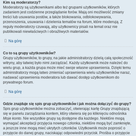
Kim są moderatorzy?
Moderatorzy są użytkownikami albo też grupami użytkowników, których
zadaniem jest codzienne przeglądanie forów. Mają oni możliwość zmiany
treści lub usuwania postów, a także blokowania, odblokowywania,
przenoszenia, usuwania i dzielenia tematów na forum, które moderują. Z
reguły moderatorzy czuwają, aby użytkownicy pisali na temat oraz nie
publikowali niewłaściwych i obraźliwych materiałów.
Na górę
Co to są grupy użytkowników?
Grupy użytkowników, to grupy, na jakie administratorzy dzielą całą społeczność
witryny, aby łatwiej było nimi zarządzać. Każdy użytkownik może należeć do
wielu grup, a każda grupa może mieć swoje własne uprawnienia. Dzięki temu
administratorzy mogą łatwo zmieniać uprawnienia wielu użytkowników naraz,
nadawać uprawnienia moderatora lub dawać dostęp użytkownikom do
prywatnego forum.
Na górę
Gdzie znajduje się spis grup użytkowników i jak można dołączyć do grupy?
Spis grup użytkowników można zobaczyć, otwierając kartę
Grupy
znajdującą
się w panelu zarządzania kontem, który otwiera się po kliknięciu odnośnika
Moje konto
. Nie wszystkie grupy są dostępne dla każdego. Niektóre mogą
wymagać akceptacji przyjęcia nowego członka, niektóre mogą być zamknięte,
a jeszcze inne mogą mieć ukrytych członków. Użytkownik może poprosić o
przyjęcie do danej grupy, naciskając odpowiedni przycisk. Prośba o przyjęcie