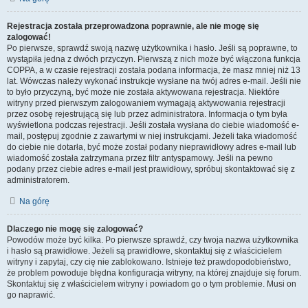
Rejestracja została przeprowadzona poprawnie, ale nie mogę się
zalogować!
Po pierwsze, sprawdź swoją nazwę użytkownika i hasło. Jeśli są poprawne, to
wystąpiła jedna z dwóch przyczyn. Pierwszą z nich może być włączona funkcja
COPPA, a w czasie rejestracji została podana informacja, że masz mniej niż 13
lat. Wówczas należy wykonać instrukcje wysłane na twój adres e-mail. Jeśli nie
to było przyczyną, być może nie została aktywowana rejestracja. Niektóre
witryny przed pierwszym zalogowaniem wymagają aktywowania rejestracji
przez osobę rejestrującą się lub przez administratora. Informacja o tym była
wyświetlona podczas rejestracji. Jeśli została wysłana do ciebie wiadomość e-
mail, postępuj zgodnie z zawartymi w niej instrukcjami. Jeżeli taka wiadomość
do ciebie nie dotarła, być może został podany nieprawidłowy adres e-mail lub
wiadomość została zatrzymana przez filtr antyspamowy. Jeśli na pewno
podany przez ciebie adres e-mail jest prawidłowy, spróbuj skontaktować się z
administratorem.
Na górę
Dlaczego nie mogę się zalogować?
Powodów może być kilka. Po pierwsze sprawdź, czy twoja nazwa użytkownika
i hasło są prawidłowe. Jeżeli są prawidłowe, skontaktuj się z właścicielem
witryny i zapytaj, czy cię nie zablokowano. Istnieje też prawdopodobieństwo,
że problem powoduje błędna konfiguracja witryny, na której znajduje się forum.
Skontaktuj się z właścicielem witryny i powiadom go o tym problemie. Musi on
go naprawić.