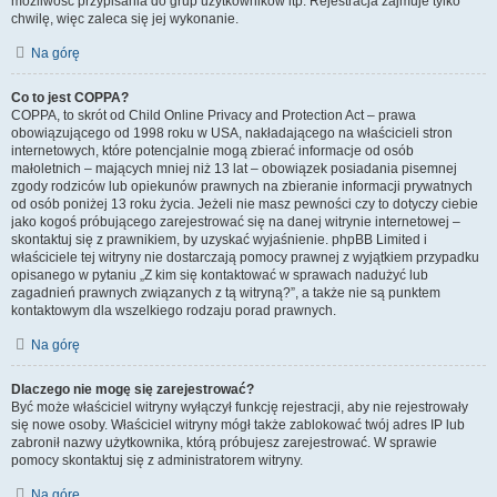
możliwość przypisania do grup użytkowników itp. Rejestracja zajmuje tylko
chwilę, więc zaleca się jej wykonanie.
Na górę
Co to jest COPPA?
COPPA, to skrót od Child Online Privacy and Protection Act – prawa
obowiązującego od 1998 roku w USA, nakładającego na właścicieli stron
internetowych, które potencjalnie mogą zbierać informacje od osób
małoletnich – mających mniej niż 13 lat – obowiązek posiadania pisemnej
zgody rodziców lub opiekunów prawnych na zbieranie informacji prywatnych
od osób poniżej 13 roku życia. Jeżeli nie masz pewności czy to dotyczy ciebie
jako kogoś próbującego zarejestrować się na danej witrynie internetowej –
skontaktuj się z prawnikiem, by uzyskać wyjaśnienie. phpBB Limited i
właściciele tej witryny nie dostarczają pomocy prawnej z wyjątkiem przypadku
opisanego w pytaniu „Z kim się kontaktować w sprawach nadużyć lub
zagadnień prawnych związanych z tą witryną?”, a także nie są punktem
kontaktowym dla wszelkiego rodzaju porad prawnych.
Na górę
Dlaczego nie mogę się zarejestrować?
Być może właściciel witryny wyłączył funkcję rejestracji, aby nie rejestrowały
się nowe osoby. Właściciel witryny mógł także zablokować twój adres IP lub
zabronił nazwy użytkownika, którą próbujesz zarejestrować. W sprawie
pomocy skontaktuj się z administratorem witryny.
Na górę