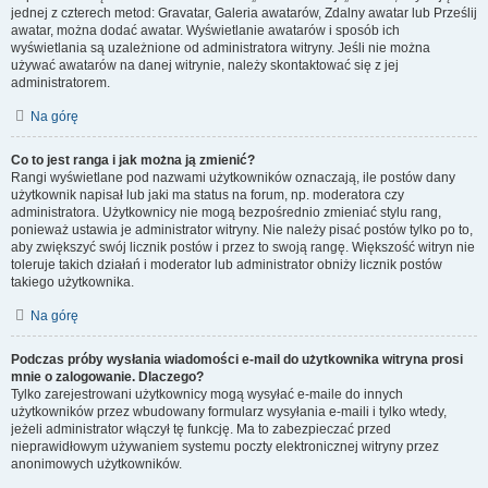
jednej z czterech metod: Gravatar, Galeria awatarów, Zdalny awatar lub Prześlij
awatar, można dodać awatar. Wyświetlanie awatarów i sposób ich
wyświetlania są uzależnione od administratora witryny. Jeśli nie można
używać awatarów na danej witrynie, należy skontaktować się z jej
administratorem.
Na górę
Co to jest ranga i jak można ją zmienić?
Rangi wyświetlane pod nazwami użytkowników oznaczają, ile postów dany
użytkownik napisał lub jaki ma status na forum, np. moderatora czy
administratora. Użytkownicy nie mogą bezpośrednio zmieniać stylu rang,
ponieważ ustawia je administrator witryny. Nie należy pisać postów tylko po to,
aby zwiększyć swój licznik postów i przez to swoją rangę. Większość witryn nie
toleruje takich działań i moderator lub administrator obniży licznik postów
takiego użytkownika.
Na górę
Podczas próby wysłania wiadomości e-mail do użytkownika witryna prosi
mnie o zalogowanie. Dlaczego?
Tylko zarejestrowani użytkownicy mogą wysyłać e-maile do innych
użytkowników przez wbudowany formularz wysyłania e-maili i tylko wtedy,
jeżeli administrator włączył tę funkcję. Ma to zabezpieczać przed
nieprawidłowym używaniem systemu poczty elektronicznej witryny przez
anonimowych użytkowników.