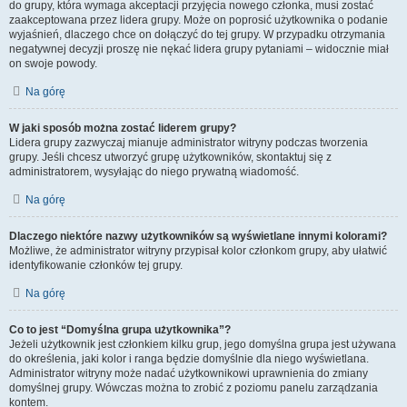
do grupy, która wymaga akceptacji przyjęcia nowego członka, musi zostać
zaakceptowana przez lidera grupy. Może on poprosić użytkownika o podanie
wyjaśnień, dlaczego chce on dołączyć do tej grupy. W przypadku otrzymania
negatywnej decyzji proszę nie nękać lidera grupy pytaniami – widocznie miał
on swoje powody.
Na górę
W jaki sposób można zostać liderem grupy?
Lidera grupy zazwyczaj mianuje administrator witryny podczas tworzenia
grupy. Jeśli chcesz utworzyć grupę użytkowników, skontaktuj się z
administratorem, wysyłając do niego prywatną wiadomość.
Na górę
Dlaczego niektóre nazwy użytkowników są wyświetlane innymi kolorami?
Możliwe, że administrator witryny przypisał kolor członkom grupy, aby ułatwić
identyfikowanie członków tej grupy.
Na górę
Co to jest “Domyślna grupa użytkownika”?
Jeżeli użytkownik jest członkiem kilku grup, jego domyślna grupa jest używana
do określenia, jaki kolor i ranga będzie domyślnie dla niego wyświetlana.
Administrator witryny może nadać użytkownikowi uprawnienia do zmiany
domyślnej grupy. Wówczas można to zrobić z poziomu panelu zarządzania
kontem.