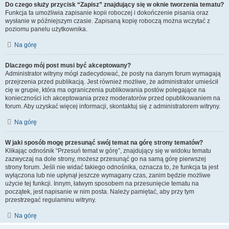
Do czego służy przycisk “Zapisz” znajdujący się w oknie tworzenia tematu?
Funkcja ta umożliwia zapisanie kopii roboczej i dokończenie pisania oraz
wysłanie w późniejszym czasie. Zapisaną kopię roboczą można wczytać z
poziomu panelu użytkownika.
Na górę
Dlaczego mój post musi być akceptowany?
Administrator witryny mógł zadecydować, że posty na danym forum wymagają
przejrzenia przed publikacją. Jest również możliwe, że administrator umieścił
cię w grupie, która ma ograniczenia publikowania postów polegające na
konieczności ich akceptowania przez moderatorów przed opublikowaniem na
forum. Aby uzyskać więcej informacji, skontaktuj się z administratorem witryny.
Na górę
W jaki sposób mogę przesunąć swój temat na górę strony tematów?
Klikając odnośnik “Przesuń temat w górę”, znajdujący się w widoku tematu
zazwyczaj na dole strony, możesz przesunąć go na samą górę pierwszej
strony forum. Jeśli nie widać takiego odnośnika, oznacza to, że funkcja ta jest
wyłączona lub nie upłynął jeszcze wymagany czas, zanim będzie możliwe
użycie tej funkcji. Innym, łatwym sposobem na przesunięcie tematu na
początek, jest napisanie w nim posta. Należy pamiętać, aby przy tym
przestrzegać regulaminu witryny.
Na górę