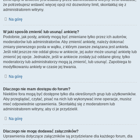
że potrzebujesz wstawić więcej opcji niż dozwolony limit, skontaktuj się z
administratorem witryny.
Na górę
W jaki sposób zmienić lub usunąć ankietę?
Podobnie, jak posty, ankiety mogą być zmieniane tylko przez ich autorów,
moderatorów lub administratorów. Aby zmienić ankietę, należy dokonać
zmiany pierwszego posta w wątku, z którym zawsze związana jest ankieta.
Jeśli nikt jeszcze nie oddał głosu w ankiecie, jej autor może usunąć ankietę lub
zmienić jej opcje. Jednakże, jeśli w ankiecie zostały już oddane głosy, tylko
moderatorzy lub administratorzy mogą ją zmienić, lub usunąć. Zapobiega to
modyfikowaniu ankiety w czasie jej trwania.
Na górę
Dlaczego nie mam dostępu do forum?
Niektóre fora mogą być dostępne tylko dla określonych grup lub użytkowników.
Aby przeglądać, czytać, pisać na nich lub wykonywać inne operacje, musisz
mieć odpowiednie uprawnienia. Skontaktuj się z moderatorem lub
administratorem witryny, aby ci je przydzielił.
Na górę
Dlaczego nie mogę dodawać załączników?
Uprawnienia dotyczące załączników są przydzielane dla każdego forum, dla