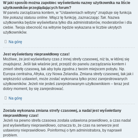
W jaki sposób można zapobiec wyświetlaniu nazwy użytkownika na liście
użytkowników przeglądających forum?
W panelu zarządzania kontem, w “Ustawieniach witryny” znajduje się funkcja
Nie pokazuj statusu online
. Włącz tę funkcję, zaznaczając
Tak
. Nazwa
użytkownika będzie wyświetlana tylko dla administratorów, moderatorów i dla
ciebie. Twoja obecność na witrynie będzie wykazana w liczbie ukrytych
użytkowników.
Na górę
Jest wyświetlany nieprawidłowy czas!
Możliwe, że jest wyświetlany czas z innej strefy czasowej, niż ta, w której się
znajdujesz. Jeśli tak właśnie jest, przejdź do panelu zarządzania kontem i
zmień strefę czasową, tak aby była zgodna z twoim miejscem pobytu. Np.
Europa centralna, Afryka, czy Nowa Zelandia. Zmiana strefy czasowej, tak jak i
większości ustawień, może zostać wykonana tylko przez zarejestrowanych
użytkowników. Jeżeli nie jesteś zarejestrowanym użytkownikiem – teraz jest
dobry moment, by się zarejestrować.
Na górę
Została wykonana zmiana strefy czasowej, a nadal jest wyświetlany
nieprawidłowy czas!
Jeżeli na pewno strefa czasowa została ustawiona prawidłowo, a czas nadal
jest wyświetlany nieprawidłowo, oznacza to, że czas na serwerze jest
ustawiony nieprawidłowo. Poinformuj o tym administratora, by naprawił
problem.