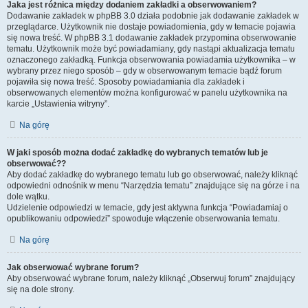
Jaka jest różnica między dodaniem zakładki a obserwowaniem?
Dodawanie zakładek w phpBB 3.0 działa podobnie jak dodawanie zakładek w
przeglądarce. Użytkownik nie dostaje powiadomienia, gdy w temacie pojawia
się nowa treść. W phpBB 3.1 dodawanie zakładek przypomina obserwowanie
tematu. Użytkownik może być powiadamiany, gdy nastąpi aktualizacja tematu
oznaczonego zakładką. Funkcja obserwowania powiadamia użytkownika – w
wybrany przez niego sposób – gdy w obserwowanym temacie bądź forum
pojawiła się nowa treść. Sposoby powiadamiania dla zakładek i
obserwowanych elementów można konfigurować w panelu użytkownika na
karcie „Ustawienia witryny”.
Na górę
W jaki sposób można dodać zakładkę do wybranych tematów lub je
obserwować??
Aby dodać zakładkę do wybranego tematu lub go obserwować, należy kliknąć
odpowiedni odnośnik w menu “Narzędzia tematu” znajdujące się na górze i na
dole wątku.
Udzielenie odpowiedzi w temacie, gdy jest aktywna funkcja “Powiadamiaj o
opublikowaniu odpowiedzi” spowoduje włączenie obserwowania tematu.
Na górę
Jak obserwować wybrane forum?
Aby obserwować wybrane forum, należy kliknąć „Obserwuj forum” znajdujący
się na dole strony.