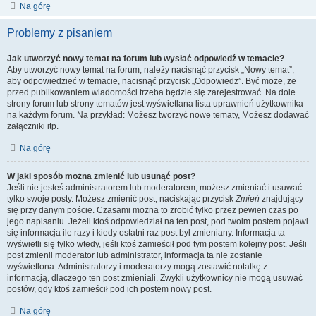
Na górę
Problemy z pisaniem
Jak utworzyć nowy temat na forum lub wysłać odpowiedź w temacie?
Aby utworzyć nowy temat na forum, należy nacisnąć przycisk „Nowy temat”,
aby odpowiedzieć w temacie, nacisnąć przycisk „Odpowiedz”. Być może, że
przed publikowaniem wiadomości trzeba będzie się zarejestrować. Na dole
strony forum lub strony tematów jest wyświetlana lista uprawnień użytkownika
na każdym forum. Na przykład: Możesz tworzyć nowe tematy, Możesz dodawać
załączniki itp.
Na górę
W jaki sposób można zmienić lub usunąć post?
Jeśli nie jesteś administratorem lub moderatorem, możesz zmieniać i usuwać
tylko swoje posty. Możesz zmienić post, naciskając przycisk
Zmień
znajdujący
się przy danym poście. Czasami można to zrobić tylko przez pewien czas po
jego napisaniu. Jeżeli ktoś odpowiedział na ten post, pod twoim postem pojawi
się informacja ile razy i kiedy ostatni raz post był zmieniany. Informacja ta
wyświetli się tylko wtedy, jeśli ktoś zamieścił pod tym postem kolejny post. Jeśli
post zmienił moderator lub administrator, informacja ta nie zostanie
wyświetlona. Administratorzy i moderatorzy mogą zostawić notatkę z
informacją, dlaczego ten post zmieniali. Zwykli użytkownicy nie mogą usuwać
postów, gdy ktoś zamieścił pod ich postem nowy post.
Na górę