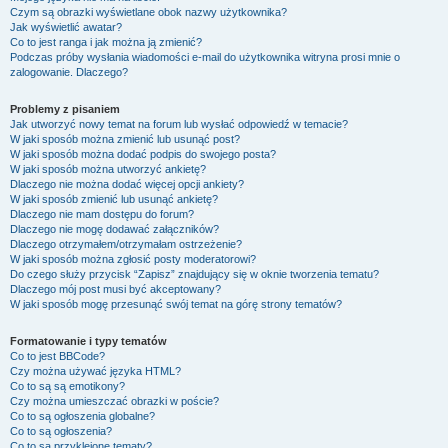
Czym są obrazki wyświetlane obok nazwy użytkownika?
Jak wyświetlić awatar?
Co to jest ranga i jak można ją zmienić?
Podczas próby wysłania wiadomości e-mail do użytkownika witryna prosi mnie o
zalogowanie. Dlaczego?
Problemy z pisaniem
Jak utworzyć nowy temat na forum lub wysłać odpowiedź w temacie?
W jaki sposób można zmienić lub usunąć post?
W jaki sposób można dodać podpis do swojego posta?
W jaki sposób można utworzyć ankietę?
Dlaczego nie można dodać więcej opcji ankiety?
W jaki sposób zmienić lub usunąć ankietę?
Dlaczego nie mam dostępu do forum?
Dlaczego nie mogę dodawać załączników?
Dlaczego otrzymałem/otrzymałam ostrzeżenie?
W jaki sposób można zgłosić posty moderatorowi?
Do czego służy przycisk “Zapisz” znajdujący się w oknie tworzenia tematu?
Dlaczego mój post musi być akceptowany?
W jaki sposób mogę przesunąć swój temat na górę strony tematów?
Formatowanie i typy tematów
Co to jest BBCode?
Czy można używać języka HTML?
Co to są są emotikony?
Czy można umieszczać obrazki w poście?
Co to są ogłoszenia globalne?
Co to są ogłoszenia?
Co to są przyklejone tematy?