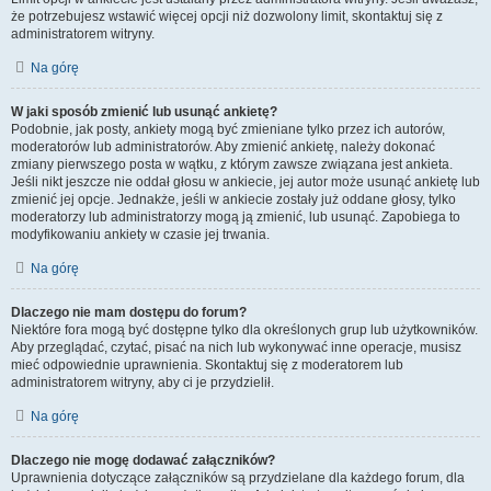
że potrzebujesz wstawić więcej opcji niż dozwolony limit, skontaktuj się z
administratorem witryny.
Na górę
W jaki sposób zmienić lub usunąć ankietę?
Podobnie, jak posty, ankiety mogą być zmieniane tylko przez ich autorów,
moderatorów lub administratorów. Aby zmienić ankietę, należy dokonać
zmiany pierwszego posta w wątku, z którym zawsze związana jest ankieta.
Jeśli nikt jeszcze nie oddał głosu w ankiecie, jej autor może usunąć ankietę lub
zmienić jej opcje. Jednakże, jeśli w ankiecie zostały już oddane głosy, tylko
moderatorzy lub administratorzy mogą ją zmienić, lub usunąć. Zapobiega to
modyfikowaniu ankiety w czasie jej trwania.
Na górę
Dlaczego nie mam dostępu do forum?
Niektóre fora mogą być dostępne tylko dla określonych grup lub użytkowników.
Aby przeglądać, czytać, pisać na nich lub wykonywać inne operacje, musisz
mieć odpowiednie uprawnienia. Skontaktuj się z moderatorem lub
administratorem witryny, aby ci je przydzielił.
Na górę
Dlaczego nie mogę dodawać załączników?
Uprawnienia dotyczące załączników są przydzielane dla każdego forum, dla