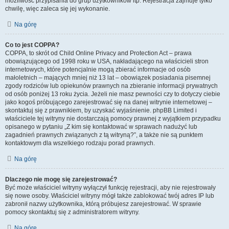
możliwość przypisania do grup użytkowników itp. Rejestracja zajmuje tylko
chwilę, więc zaleca się jej wykonanie.
Na górę
Co to jest COPPA?
COPPA, to skrót od Child Online Privacy and Protection Act – prawa
obowiązującego od 1998 roku w USA, nakładającego na właścicieli stron
internetowych, które potencjalnie mogą zbierać informacje od osób
małoletnich – mających mniej niż 13 lat – obowiązek posiadania pisemnej
zgody rodziców lub opiekunów prawnych na zbieranie informacji prywatnych
od osób poniżej 13 roku życia. Jeżeli nie masz pewności czy to dotyczy ciebie
jako kogoś próbującego zarejestrować się na danej witrynie internetowej –
skontaktuj się z prawnikiem, by uzyskać wyjaśnienie. phpBB Limited i
właściciele tej witryny nie dostarczają pomocy prawnej z wyjątkiem przypadku
opisanego w pytaniu „Z kim się kontaktować w sprawach nadużyć lub
zagadnień prawnych związanych z tą witryną?”, a także nie są punktem
kontaktowym dla wszelkiego rodzaju porad prawnych.
Na górę
Dlaczego nie mogę się zarejestrować?
Być może właściciel witryny wyłączył funkcję rejestracji, aby nie rejestrowały
się nowe osoby. Właściciel witryny mógł także zablokować twój adres IP lub
zabronił nazwy użytkownika, którą próbujesz zarejestrować. W sprawie
pomocy skontaktuj się z administratorem witryny.
Na górę