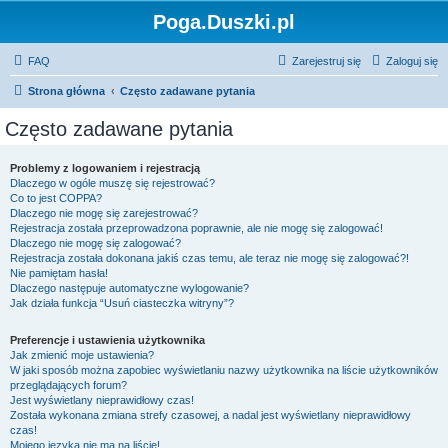
Poga.Duszki.pl
FAQ
Zarejestruj się
Zaloguj się
Strona główna
Często zadawane pytania
Często zadawane pytania
Problemy z logowaniem i rejestracją
Dlaczego w ogóle muszę się rejestrować?
Co to jest COPPA?
Dlaczego nie mogę się zarejestrować?
Rejestracja została przeprowadzona poprawnie, ale nie mogę się zalogować!
Dlaczego nie mogę się zalogować?
Rejestracja została dokonana jakiś czas temu, ale teraz nie mogę się zalogować?!
Nie pamiętam hasła!
Dlaczego następuje automatyczne wylogowanie?
Jak działa funkcja “Usuń ciasteczka witryny”?
Preferencje i ustawienia użytkownika
Jak zmienić moje ustawienia?
W jaki sposób można zapobiec wyświetlaniu nazwy użytkownika na liście użytkowników
przeglądających forum?
Jest wyświetlany nieprawidłowy czas!
Została wykonana zmiana strefy czasowej, a nadal jest wyświetlany nieprawidłowy
czas!
Mojego języka nie ma na liście!