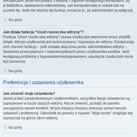
niezalecane, jeżeli korzystasz z witryny z ogólnie dostępnego komputera, np.
w bibliotece, kawiarence internetowej, sali komputerowej w szkole lub na
uczelni itp. Jeśli nie widzisz tej funkcji, oznacza to, że administrator ją wyłączył.
Na górę
Jak działa funkcja “Usuń ciasteczka witryny”?
Funkcja “Usuń ciasteczka witryny” usuwa ciasteczka utworzone przez phpBB
dzięki, którym użytkownik jest autoryzowany i logowany do witryny. Dostarczają
one również funkcję – jeśli została włączona przez administratora witryny –
śledzenia przeczytanych i nieprzeczytanych przez użytkownika postów. Jeśli
występują problemy z logowaniem/wylogowaniem, usunięcie ciasteczek może
być pomocne.
Na górę
Preferencje i ustawienia użytkownika
Jak zmienić moje ustawienia?
Jeżeli jesteś zarejestrowanym użytkownikiem, wszystkie twoje ustawienia są
zapisywane w bazie danych witryny. Aby je zmienić, przejdź do panelu
zarządzania swoim kontem. W tym miejscu możesz dokonać zmian swoich
ustawień i preferencji. Odnośnik do panelu o nazwie “Moje konto” znajduje się
zazwyczaj na górze stron witryny.
Na górę