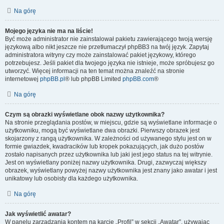
Na górę
Mojego języka nie ma na liście!
Być może administrator nie zainstalował pakietu zawierającego twoją wersję
językową albo nikt jeszcze nie przetłumaczył phpBB3 na twój język. Zapytaj
administratora witryny czy może zainstalować pakiet językowy, którego
potrzebujesz. Jeśli pakiet dla twojego języka nie istnieje, może spróbujesz go
utworzyć. Więcej informacji na ten temat można znaleźć na stronie
internetowej
phpBB.pl
® lub phpBB Limited
phpBB.com
®
Na górę
Czym są obrazki wyświetlane obok nazwy użytkownika?
Na stronie przeglądania postów, w miejscu, gdzie są wyświetlane informacje o
użytkowniku, mogą być wyświetlane dwa obrazki. Pierwszy obrazek jest
skojarzony z rangą użytkownika. W zależności od używanego stylu jest on w
formie gwiazdek, kwadracików lub kropek pokazujących, jak dużo postów
zostało napisanych przez użytkownika lub jaki jest jego status na tej witrynie.
Jest on wyświetlany poniżej nazwy użytkownika. Drugi, zazwyczaj większy
obrazek, wyświetlany powyżej nazwy użytkownika jest znany jako awatar i jest
unikatowy lub osobisty dla każdego użytkownika.
Na górę
Jak wyświetlić awatar?
W panelu zarządzania kontem na karcie „Profil” w sekcji „Awatar”, używając