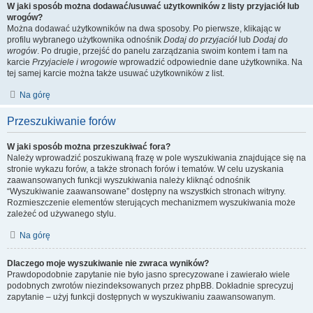
W jaki sposób można dodawać/usuwać użytkowników z listy przyjaciół lub
wrogów?
Można dodawać użytkowników na dwa sposoby. Po pierwsze, klikając w
profilu wybranego użytkownika odnośnik
Dodaj do przyjaciół
lub
Dodaj do
wrogów
. Po drugie, przejść do panelu zarządzania swoim kontem i tam na
karcie
Przyjaciele i wrogowie
wprowadzić odpowiednie dane użytkownika. Na
tej samej karcie można także usuwać użytkowników z list.
Na górę
Przeszukiwanie forów
W jaki sposób można przeszukiwać fora?
Należy wprowadzić poszukiwaną frazę w pole wyszukiwania znajdujące się na
stronie wykazu forów, a także stronach forów i tematów. W celu uzyskania
zaawansowanych funkcji wyszukiwania należy kliknąć odnośnik
“Wyszukiwanie zaawansowane” dostępny na wszystkich stronach witryny.
Rozmieszczenie elementów sterujących mechanizmem wyszukiwania może
zależeć od używanego stylu.
Na górę
Dlaczego moje wyszukiwanie nie zwraca wyników?
Prawdopodobnie zapytanie nie było jasno sprecyzowane i zawierało wiele
podobnych zwrotów niezindeksowanych przez phpBB. Dokładnie sprecyzuj
zapytanie – użyj funkcji dostępnych w wyszukiwaniu zaawansowanym.