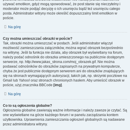
używać emotikon, gdyż mogą spowodować, że post stanie się nieczytelny i
moderator może podjąć decyzję o ich usunięciu bądź też usunięciu całego
posta. Administrator witryny może określić dopuszczalny limit emotikon w
poście.
Na górę
Czy można umieszczać obrazki w poście?
Tak, obrazki można umieszczać w postach. Jeśli administrator włączył
możliwość zamieszczania załączników, można wgrać obrazek bezpośrednio
na witrynę. Jeśli ta funkcja nie działa, aby obrazek był wyświetlany na forum,
należy podać odnośnik do obrazka umieszczonego na publicznie dostępnym
serwerze, np. http://www.jakas_strona.com/moj_obrazek.gif. Nie można
podawać odnośników do obrazków zapisanych na prywatnym komputerze,
chyba że jest publicznie dostępnym serwerem ani do obrazków znajdujących
się na stronach wymagających autoryzacji, takich jak, np. skrzynki pocztowe na
Gmail lub Yahoo! oraz stronach chronionych hasłem. Aby umieścić obrazek w
poście, użyj znacznika BBCode
[img]
.
Na górę
Co to są ogłoszenia globalne?
Ogłoszenia globalne zawierają ważne informacje i należy zawsze je czytać. Są
one wyświetlane na górze każdego forum i w panelu zarządzania kontem
użytkownika. Uprawnienia zamieszczania ogłoszeń globalnych są nadawane
przez administratora witryny.