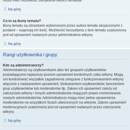
może mieć możliwość zamykania swoich tematów.
Na górę
Co to są ikony tematu?
Ikony tematu są obrazkami wybieranymi przez autora tematu skojarzonymi z
postami – sugerują ich treść. Możliwość korzystania z ikon tematu uzależniona
jest od uprawnień nadanych przez administratora witryny.
Na górę
Rangi użytkownika i grupy
Kim są administratorzy?
Administratorzy są użytkownikami albo też grupami użytkowników
posiadającymi najwyższy poziom uprawnień kontrolnych całej witryny. Mogą
oni kontrolować wszystkie zagadnienia związane z funkcjonowaniem witryny
włącznie z nadawaniem uprawnień, blokowaniem użytkowników, tworzeniem
grup użytkowników lub moderatorów itp. Zakres ich uprawnień zależy od
założyciela witryny i innych administratorów mających prawo nominowania
nowych administratorów. Administratorzy mogą mieć pełne uprawnienia
moderatorów na wszystkich forach utworzonych na witrynie. Zakres uprawnień
moderacyjnych uzależniony jest od uprawnień nadanych przez założyciela
witryny.
Na górę