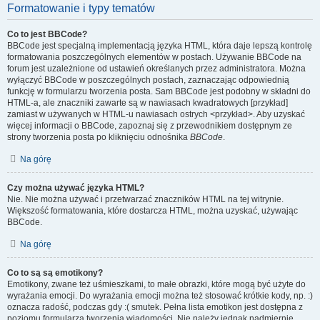
Formatowanie i typy tematów
Co to jest BBCode?
BBCode jest specjalną implementacją języka HTML, która daje lepszą kontrolę
formatowania poszczególnych elementów w postach. Używanie BBCode na
forum jest uzależnione od ustawień określanych przez administratora. Można
wyłączyć BBCode w poszczególnych postach, zaznaczając odpowiednią
funkcję w formularzu tworzenia posta. Sam BBCode jest podobny w składni do
HTML-a, ale znaczniki zawarte są w nawiasach kwadratowych [przykład]
zamiast w używanych w HTML-u nawiasach ostrych <przykład>. Aby uzyskać
więcej informacji o BBCode, zapoznaj się z przewodnikiem dostępnym ze
strony tworzenia posta po kliknięciu odnośnika
BBCode
.
Na górę
Czy można używać języka HTML?
Nie. Nie można używać i przetwarzać znaczników HTML na tej witrynie.
Większość formatowania, które dostarcza HTML, można uzyskać, używając
BBCode.
Na górę
Co to są są emotikony?
Emotikony, zwane też uśmieszkami, to małe obrazki, które mogą być użyte do
wyrażania emocji. Do wyrażania emocji można też stosować krótkie kody, np. :)
oznacza radość, podczas gdy :( smutek. Pełna lista emotikon jest dostępna z
poziomu formularza tworzenia wiadomości. Nie należy jednak nadmiernie