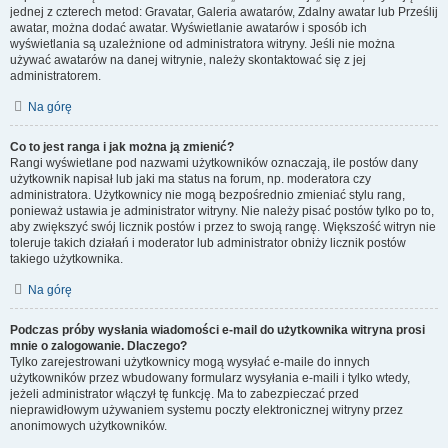
jednej z czterech metod: Gravatar, Galeria awatarów, Zdalny awatar lub Prześlij
awatar, można dodać awatar. Wyświetlanie awatarów i sposób ich
wyświetlania są uzależnione od administratora witryny. Jeśli nie można
używać awatarów na danej witrynie, należy skontaktować się z jej
administratorem.
Na górę
Co to jest ranga i jak można ją zmienić?
Rangi wyświetlane pod nazwami użytkowników oznaczają, ile postów dany
użytkownik napisał lub jaki ma status na forum, np. moderatora czy
administratora. Użytkownicy nie mogą bezpośrednio zmieniać stylu rang,
ponieważ ustawia je administrator witryny. Nie należy pisać postów tylko po to,
aby zwiększyć swój licznik postów i przez to swoją rangę. Większość witryn nie
toleruje takich działań i moderator lub administrator obniży licznik postów
takiego użytkownika.
Na górę
Podczas próby wysłania wiadomości e-mail do użytkownika witryna prosi
mnie o zalogowanie. Dlaczego?
Tylko zarejestrowani użytkownicy mogą wysyłać e-maile do innych
użytkowników przez wbudowany formularz wysyłania e-maili i tylko wtedy,
jeżeli administrator włączył tę funkcję. Ma to zabezpieczać przed
nieprawidłowym używaniem systemu poczty elektronicznej witryny przez
anonimowych użytkowników.