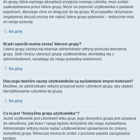
do grupy, która wymaga akceptacji przyjęcia nowego członka, musi zostać
zaakceptowana przez lidera grupy. Może on poprosić użytkownika o podanie
wyjaśnień, dlaczego chce on dołączyć do tej grupy. W przypadku otrzymania
negatywnej decyzji proszę nie nękać lidera grupy pytaniami – widocznie miał
on swoje powody.
Na górę
W jaki sposób można zostać liderem grupy?
Lidera grupy zazwyczaj mianuje administrator witryny podczas tworzenia
grupy. Jeśli chcesz utworzyć grupę użytkowników, skontaktuj się z
administratorem, wysyłając do niego prywatną wiadomość.
Na górę
Dlaczego niektóre nazwy użytkowników są wyświetlane innymi kolorami?
Możliwe, że administrator witryny przypisał kolor członkom grupy, aby ułatwić
identyfikowanie członków tej grupy.
Na górę
Co to jest “Domyślna grupa użytkownika”?
Jeżeli użytkownik jest członkiem kilku grup, jego domyślna grupa jest używana
do określenia, jaki kolor i ranga będzie domyślnie dla niego wyświetlana.
Administrator witryny może nadać użytkownikowi uprawnienia do zmiany
domyślnej grupy. Wówczas można to zrobić z poziomu panelu zarządzania
kontem.