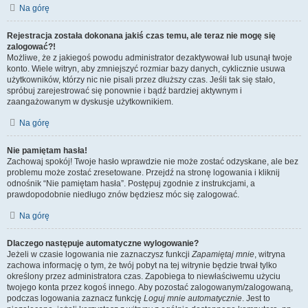
Na górę
Rejestracja została dokonana jakiś czas temu, ale teraz nie mogę się
zalogować?!
Możliwe, że z jakiegoś powodu administrator dezaktywował lub usunął twoje
konto. Wiele witryn, aby zmniejszyć rozmiar bazy danych, cyklicznie usuwa
użytkowników, którzy nic nie pisali przez dłuższy czas. Jeśli tak się stało,
spróbuj zarejestrować się ponownie i bądź bardziej aktywnym i
zaangażowanym w dyskusje użytkownikiem.
Na górę
Nie pamiętam hasła!
Zachowaj spokój! Twoje hasło wprawdzie nie może zostać odzyskane, ale bez
problemu może zostać zresetowane. Przejdź na stronę logowania i kliknij
odnośnik “Nie pamiętam hasła”. Postępuj zgodnie z instrukcjami, a
prawdopodobnie niedługo znów będziesz móc się zalogować.
Na górę
Dlaczego następuje automatyczne wylogowanie?
Jeżeli w czasie logowania nie zaznaczysz funkcji
Zapamiętaj mnie
, witryna
zachowa informację o tym, że twój pobyt na tej witrynie będzie trwał tylko
określony przez administratora czas. Zapobiega to niewłaściwemu użyciu
twojego konta przez kogoś innego. Aby pozostać zalogowanym/zalogowaną,
podczas logowania zaznacz funkcję
Loguj mnie automatycznie
. Jest to