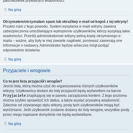
jakichkolwiek prywatnych wiadomości.
Na górę
Otrzymałem/otrzymałam spam lub obraźliwy e-mail od kogoś z tej witryny!
Przykro nam z tego powodu. System wysyłania e-maili witryny zawiera
zabezpieczenia umożliwiające wytropienie użytkowników, którzy wysyłają takie
wiadomości. Prześlij administratorowi witryny pełną kopię otrzymanego e-
maila – ważne, aby były w niej zawarte nagłówki, ponieważ zawierają one
informacje o nadawcy. Administrator będzie wówczas mógł podjąć
odpowiednie działania.
Na górę
Przyjaciele i wrogowie
Co to jest lista przyjaciół i wrogów?
Jest to lista, którą można użyć do organizowania różnych użytkowników
witryny. Użytkownicy dodani do listy przyjaciół będą wyświetleni na karcie
Przyjaciele
znajdującej się w panelu zarządzania kontem. Z tego poziomu
można szybko sprawdzić ich status, a także wysłać prywatną wiadomość.
Zależnie od używanego stylu witryny, posty tych użytkowników mogą być
wyróżniane. Jeśli użytkownik zostanie dodany do listy wrogów, wszystkie posty
przez niego napisane domyślnie nie będą wyświetlane.
Na górę