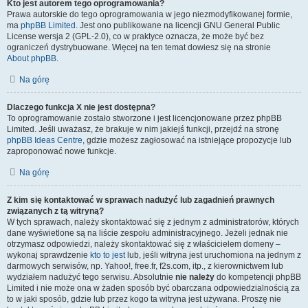
Kto jest autorem tego oprogramowania?
Prawa autorskie do tego oprogramowania w jego niezmodyfikowanej formie,
ma
phpBB Limited
. Jest ono publikowane na licencji GNU General Public
License wersja 2 (GPL-2.0), co w praktyce oznacza, że może być bez
ograniczeń dystrybuowane. Więcej na ten temat dowiesz się na stronie
About phpBB
.
Na górę
Dlaczego funkcja X nie jest dostępna?
To oprogramowanie zostało stworzone i jest licencjonowane przez phpBB
Limited. Jeśli uważasz, że brakuje w nim jakiejś funkcji, przejdź na stronę
phpBB Ideas Centre
, gdzie możesz zagłosować na istniejące propozycje lub
zaproponować nowe funkcje.
Na górę
Z kim się kontaktować w sprawach nadużyć lub zagadnień prawnych
związanych z tą witryną?
W tych sprawach, należy skontaktować się z jednym z administratorów, których
dane wyświetlone są na liście zespołu administracyjnego. Jeżeli jednak nie
otrzymasz odpowiedzi, należy skontaktować się z właścicielem domeny –
wykonaj sprawdzenie
kto to jest
lub, jeśli witryna jest uruchomiona na jednym z
darmowych serwisów, np. Yahoo!, free.fr, f2s.com, itp., z kierownictwem lub
wydziałem nadużyć tego serwisu. Absolutnie
nie należy
do kompetencji phpBB
Limited i nie może ona w żaden sposób być obarczana odpowiedzialnością za
to w jaki sposób, gdzie lub przez kogo ta witryna jest używana. Proszę nie