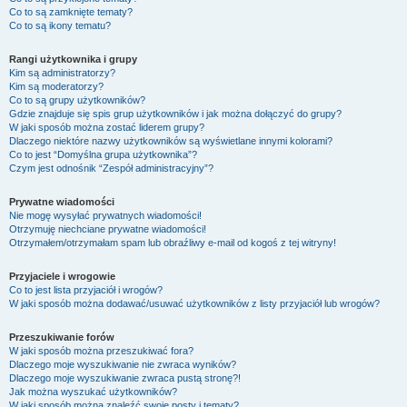
Co to są zamknięte tematy?
Co to są ikony tematu?
Rangi użytkownika i grupy
Kim są administratorzy?
Kim są moderatorzy?
Co to są grupy użytkowników?
Gdzie znajduje się spis grup użytkowników i jak można dołączyć do grupy?
W jaki sposób można zostać liderem grupy?
Dlaczego niektóre nazwy użytkowników są wyświetlane innymi kolorami?
Co to jest “Domyślna grupa użytkownika”?
Czym jest odnośnik “Zespół administracyjny”?
Prywatne wiadomości
Nie mogę wysyłać prywatnych wiadomości!
Otrzymuję niechciane prywatne wiadomości!
Otrzymałem/otrzymałam spam lub obraźliwy e-mail od kogoś z tej witryny!
Przyjaciele i wrogowie
Co to jest lista przyjaciół i wrogów?
W jaki sposób można dodawać/usuwać użytkowników z listy przyjaciół lub wrogów?
Przeszukiwanie forów
W jaki sposób można przeszukiwać fora?
Dlaczego moje wyszukiwanie nie zwraca wyników?
Dlaczego moje wyszukiwanie zwraca pustą stronę?!
Jak można wyszukać użytkowników?
W jaki sposób można znaleźć swoje posty i tematy?