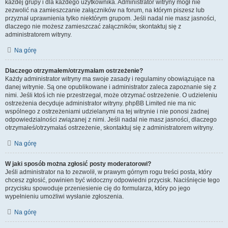
każdej grupy i dla każdego użytkownika. Administrator witryny mógł nie
zezwolić na zamieszczanie załączników na forum, na którym piszesz lub
przyznał uprawnienia tylko niektórym grupom. Jeśli nadal nie masz jasności,
dlaczego nie możesz zamieszczać załączników, skontaktuj się z
administratorem witryny.
Na górę
Dlaczego otrzymałem/otrzymałam ostrzeżenie?
Każdy administrator witryny ma swoje zasady i regulaminy obowiązujące na
danej witrynie. Są one opublikowane i administrator zaleca zapoznanie się z
nimi. Jeśli ktoś ich nie przestrzegał, może otrzymać ostrzeżenie. O udzieleniu
ostrzeżenia decyduje administrator witryny. phpBB Limited nie ma nic
wspólnego z ostrzeżeniami udzielanymi na tej witrynie i nie ponosi żadnej
odpowiedzialności związanej z nimi. Jeśli nadal nie masz jasności, dlaczego
otrzymałeś/otrzymałaś ostrzeżenie, skontaktuj się z administratorem witryny.
Na górę
W jaki sposób można zgłosić posty moderatorowi?
Jeśli administrator na to zezwolił, w prawym górnym rogu treści posta, który
chcesz zgłosić, powinien być widoczny odpowiedni przycisk. Naciśnięcie tego
przycisku spowoduje przeniesienie cię do formularza, który po jego
wypełnieniu umożliwi wysłanie zgłoszenia.
Na górę