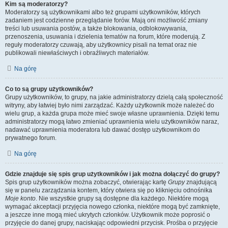
Kim są moderatorzy?
Moderatorzy są użytkownikami albo też grupami użytkowników, których
zadaniem jest codzienne przeglądanie forów. Mają oni możliwość zmiany
treści lub usuwania postów, a także blokowania, odblokowywania,
przenoszenia, usuwania i dzielenia tematów na forum, które moderują. Z
reguły moderatorzy czuwają, aby użytkownicy pisali na temat oraz nie
publikowali niewłaściwych i obraźliwych materiałów.
Na górę
Co to są grupy użytkowników?
Grupy użytkowników, to grupy, na jakie administratorzy dzielą całą społeczność
witryny, aby łatwiej było nimi zarządzać. Każdy użytkownik może należeć do
wielu grup, a każda grupa może mieć swoje własne uprawnienia. Dzięki temu
administratorzy mogą łatwo zmieniać uprawnienia wielu użytkowników naraz,
nadawać uprawnienia moderatora lub dawać dostęp użytkownikom do
prywatnego forum.
Na górę
Gdzie znajduje się spis grup użytkowników i jak można dołączyć do grupy?
Spis grup użytkowników można zobaczyć, otwierając kartę
Grupy
znajdującą
się w panelu zarządzania kontem, który otwiera się po kliknięciu odnośnika
Moje konto
. Nie wszystkie grupy są dostępne dla każdego. Niektóre mogą
wymagać akceptacji przyjęcia nowego członka, niektóre mogą być zamknięte,
a jeszcze inne mogą mieć ukrytych członków. Użytkownik może poprosić o
przyjęcie do danej grupy, naciskając odpowiedni przycisk. Prośba o przyjęcie