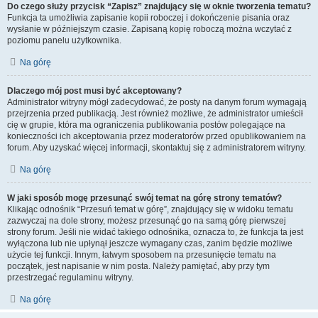
Do czego służy przycisk “Zapisz” znajdujący się w oknie tworzenia tematu?
Funkcja ta umożliwia zapisanie kopii roboczej i dokończenie pisania oraz
wysłanie w późniejszym czasie. Zapisaną kopię roboczą można wczytać z
poziomu panelu użytkownika.
Na górę
Dlaczego mój post musi być akceptowany?
Administrator witryny mógł zadecydować, że posty na danym forum wymagają
przejrzenia przed publikacją. Jest również możliwe, że administrator umieścił
cię w grupie, która ma ograniczenia publikowania postów polegające na
konieczności ich akceptowania przez moderatorów przed opublikowaniem na
forum. Aby uzyskać więcej informacji, skontaktuj się z administratorem witryny.
Na górę
W jaki sposób mogę przesunąć swój temat na górę strony tematów?
Klikając odnośnik “Przesuń temat w górę”, znajdujący się w widoku tematu
zazwyczaj na dole strony, możesz przesunąć go na samą górę pierwszej
strony forum. Jeśli nie widać takiego odnośnika, oznacza to, że funkcja ta jest
wyłączona lub nie upłynął jeszcze wymagany czas, zanim będzie możliwe
użycie tej funkcji. Innym, łatwym sposobem na przesunięcie tematu na
początek, jest napisanie w nim posta. Należy pamiętać, aby przy tym
przestrzegać regulaminu witryny.
Na górę