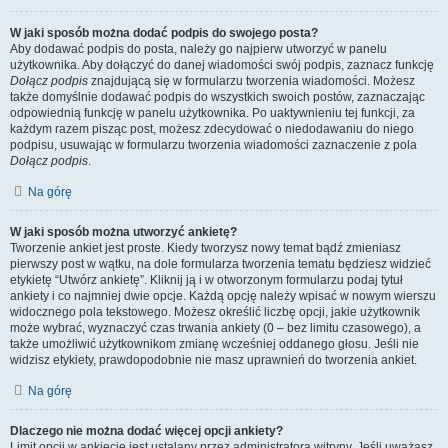
W jaki sposób można dodać podpis do swojego posta?
Aby dodawać podpis do posta, należy go najpierw utworzyć w panelu
użytkownika. Aby dołączyć do danej wiadomości swój podpis, zaznacz funkcję
Dołącz podpis
znajdującą się w formularzu tworzenia wiadomości. Możesz
także domyślnie dodawać podpis do wszystkich swoich postów, zaznaczając
odpowiednią funkcję w panelu użytkownika. Po uaktywnieniu tej funkcji, za
każdym razem pisząc post, możesz zdecydować o niedodawaniu do niego
podpisu, usuwając w formularzu tworzenia wiadomości zaznaczenie z pola
Dołącz podpis
.
Na górę
W jaki sposób można utworzyć ankietę?
Tworzenie ankiet jest proste. Kiedy tworzysz nowy temat bądź zmieniasz
pierwszy post w wątku, na dole formularza tworzenia tematu będziesz widzieć
etykietę “Utwórz ankietę”. Kliknij ją i w otworzonym formularzu podaj tytuł
ankiety i co najmniej dwie opcje. Każdą opcję należy wpisać w nowym wierszu
widocznego pola tekstowego. Możesz określić liczbę opcji, jakie użytkownik
może wybrać, wyznaczyć czas trwania ankiety (0 – bez limitu czasowego), a
także umożliwić użytkownikom zmianę wcześniej oddanego głosu. Jeśli nie
widzisz etykiety, prawdopodobnie nie masz uprawnień do tworzenia ankiet.
Na górę
Dlaczego nie można dodać więcej opcji ankiety?
Limit opcji w ankiecie jest ustalany przez administratora witryny. Jeśli uważasz,