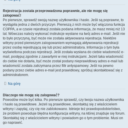
Rejestracja została przeprowadzona poprawnie, ale nie mogę się
zalogować!
Po pierwsze, sprawdź swoją nazwę użytkownika i hasło. Jeśli są poprawne, to
wystąpiła jedna z dwóch przyczyn. Pierwszą z nich może być włączona funkcja
COPPA, a w czasie rejestracji została podana informacja, że masz mniej niż 13
lat. Wówczas należy wykonać instrukcje wysłane na twój adres e-mail. Jeśli nie
to było przyczyną, być może nie została aktywowana rejestracja. Niektóre
witryny przed pierwszym zalogowaniem wymagają aktywowania rejestracji
przez osobę rejestrującą się lub przez administratora. Informacja o tym była
wyświetlona podczas rejestracji. Jeśli została wysłana do ciebie wiadomość e-
mail, postępuj zgodnie z zawartymi w niej instrukcjami. Jeżeli taka wiadomość
do ciebie nie dotarła, być może został podany nieprawidłowy adres e-mail lub
wiadomość została zatrzymana przez filtr antyspamowy. Jeśli na pewno
podany przez ciebie adres e-mail jest prawidłowy, spróbuj skontaktować się z
administratorem.
Na górę
Dlaczego nie mogę się zalogować?
Powodów może być kilka. Po pierwsze sprawdź, czy twoja nazwa użytkownika
i hasło są prawidłowe. Jeżeli są prawidłowe, skontaktuj się z właścicielem
witryny i zapytaj, czy cię nie zablokowano. Istnieje też prawdopodobieństwo,
że problem powoduje błędna konfiguracja witryny, na której znajduje się forum.
Skontaktuj się z właścicielem witryny i powiadom go o tym problemie. Musi on
go naprawić.