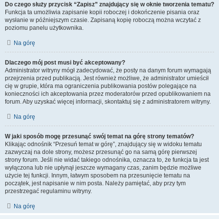
Do czego służy przycisk “Zapisz” znajdujący się w oknie tworzenia tematu?
Funkcja ta umożliwia zapisanie kopii roboczej i dokończenie pisania oraz
wysłanie w późniejszym czasie. Zapisaną kopię roboczą można wczytać z
poziomu panelu użytkownika.
Na górę
Dlaczego mój post musi być akceptowany?
Administrator witryny mógł zadecydować, że posty na danym forum wymagają
przejrzenia przed publikacją. Jest również możliwe, że administrator umieścił
cię w grupie, która ma ograniczenia publikowania postów polegające na
konieczności ich akceptowania przez moderatorów przed opublikowaniem na
forum. Aby uzyskać więcej informacji, skontaktuj się z administratorem witryny.
Na górę
W jaki sposób mogę przesunąć swój temat na górę strony tematów?
Klikając odnośnik “Przesuń temat w górę”, znajdujący się w widoku tematu
zazwyczaj na dole strony, możesz przesunąć go na samą górę pierwszej
strony forum. Jeśli nie widać takiego odnośnika, oznacza to, że funkcja ta jest
wyłączona lub nie upłynął jeszcze wymagany czas, zanim będzie możliwe
użycie tej funkcji. Innym, łatwym sposobem na przesunięcie tematu na
początek, jest napisanie w nim posta. Należy pamiętać, aby przy tym
przestrzegać regulaminu witryny.
Na górę