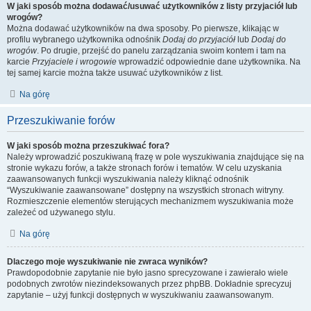
W jaki sposób można dodawać/usuwać użytkowników z listy przyjaciół lub
wrogów?
Można dodawać użytkowników na dwa sposoby. Po pierwsze, klikając w
profilu wybranego użytkownika odnośnik
Dodaj do przyjaciół
lub
Dodaj do
wrogów
. Po drugie, przejść do panelu zarządzania swoim kontem i tam na
karcie
Przyjaciele i wrogowie
wprowadzić odpowiednie dane użytkownika. Na
tej samej karcie można także usuwać użytkowników z list.
Na górę
Przeszukiwanie forów
W jaki sposób można przeszukiwać fora?
Należy wprowadzić poszukiwaną frazę w pole wyszukiwania znajdujące się na
stronie wykazu forów, a także stronach forów i tematów. W celu uzyskania
zaawansowanych funkcji wyszukiwania należy kliknąć odnośnik
“Wyszukiwanie zaawansowane” dostępny na wszystkich stronach witryny.
Rozmieszczenie elementów sterujących mechanizmem wyszukiwania może
zależeć od używanego stylu.
Na górę
Dlaczego moje wyszukiwanie nie zwraca wyników?
Prawdopodobnie zapytanie nie było jasno sprecyzowane i zawierało wiele
podobnych zwrotów niezindeksowanych przez phpBB. Dokładnie sprecyzuj
zapytanie – użyj funkcji dostępnych w wyszukiwaniu zaawansowanym.