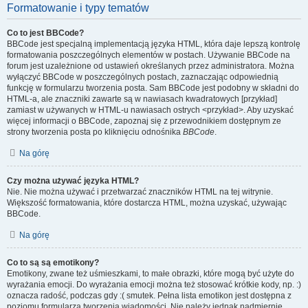
Formatowanie i typy tematów
Co to jest BBCode?
BBCode jest specjalną implementacją języka HTML, która daje lepszą kontrolę
formatowania poszczególnych elementów w postach. Używanie BBCode na
forum jest uzależnione od ustawień określanych przez administratora. Można
wyłączyć BBCode w poszczególnych postach, zaznaczając odpowiednią
funkcję w formularzu tworzenia posta. Sam BBCode jest podobny w składni do
HTML-a, ale znaczniki zawarte są w nawiasach kwadratowych [przykład]
zamiast w używanych w HTML-u nawiasach ostrych <przykład>. Aby uzyskać
więcej informacji o BBCode, zapoznaj się z przewodnikiem dostępnym ze
strony tworzenia posta po kliknięciu odnośnika
BBCode
.
Na górę
Czy można używać języka HTML?
Nie. Nie można używać i przetwarzać znaczników HTML na tej witrynie.
Większość formatowania, które dostarcza HTML, można uzyskać, używając
BBCode.
Na górę
Co to są są emotikony?
Emotikony, zwane też uśmieszkami, to małe obrazki, które mogą być użyte do
wyrażania emocji. Do wyrażania emocji można też stosować krótkie kody, np. :)
oznacza radość, podczas gdy :( smutek. Pełna lista emotikon jest dostępna z
poziomu formularza tworzenia wiadomości. Nie należy jednak nadmiernie