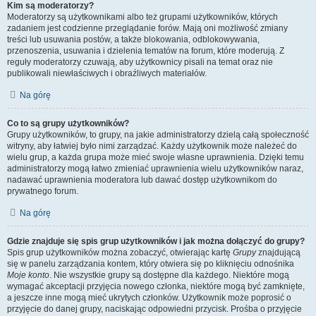
Kim są moderatorzy?
Moderatorzy są użytkownikami albo też grupami użytkowników, których
zadaniem jest codzienne przeglądanie forów. Mają oni możliwość zmiany
treści lub usuwania postów, a także blokowania, odblokowywania,
przenoszenia, usuwania i dzielenia tematów na forum, które moderują. Z
reguły moderatorzy czuwają, aby użytkownicy pisali na temat oraz nie
publikowali niewłaściwych i obraźliwych materiałów.
Na górę
Co to są grupy użytkowników?
Grupy użytkowników, to grupy, na jakie administratorzy dzielą całą społeczność
witryny, aby łatwiej było nimi zarządzać. Każdy użytkownik może należeć do
wielu grup, a każda grupa może mieć swoje własne uprawnienia. Dzięki temu
administratorzy mogą łatwo zmieniać uprawnienia wielu użytkowników naraz,
nadawać uprawnienia moderatora lub dawać dostęp użytkownikom do
prywatnego forum.
Na górę
Gdzie znajduje się spis grup użytkowników i jak można dołączyć do grupy?
Spis grup użytkowników można zobaczyć, otwierając kartę
Grupy
znajdującą
się w panelu zarządzania kontem, który otwiera się po kliknięciu odnośnika
Moje konto
. Nie wszystkie grupy są dostępne dla każdego. Niektóre mogą
wymagać akceptacji przyjęcia nowego członka, niektóre mogą być zamknięte,
a jeszcze inne mogą mieć ukrytych członków. Użytkownik może poprosić o
przyjęcie do danej grupy, naciskając odpowiedni przycisk. Prośba o przyjęcie