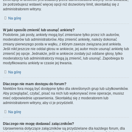
że potrzebujesz wstawić więcej opcji niż dozwolony limit, skontaktuj się z
administratorem witryny.
Na górę
W jaki sposób zmienić lub usunąć ankietę?
Podobnie, jak posty, ankiety mogą być zmieniane tylko przez ich autorów,
moderatorów lub administratorów. Aby zmienić ankietę, należy dokonać
zmiany pierwszego posta w wątku, z którym zawsze związana jest ankieta.
Jeśli nikt jeszcze nie oddał głosu w ankiecie, jej autor może usunąć ankietę lub
zmienić jej opcje. Jednakże, jeśli w ankiecie zostały już oddane głosy, tylko
moderatorzy lub administratorzy mogą ją zmienić, lub usunąć. Zapobiega to
modyfikowaniu ankiety w czasie jej trwania.
Na górę
Dlaczego nie mam dostępu do forum?
Niektóre fora mogą być dostępne tylko dla określonych grup lub użytkowników.
Aby przeglądać, czytać, pisać na nich lub wykonywać inne operacje, musisz
mieć odpowiednie uprawnienia. Skontaktuj się z moderatorem lub
administratorem witryny, aby ci je przydzielił.
Na górę
Dlaczego nie mogę dodawać załączników?
Uprawnienia dotyczące załączników są przydzielane dla każdego forum, dla