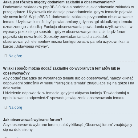
Jaka jest różnica między dodaniem zakładki a obserwowaniem?
Dodawanie zakładek w phpBB 3.0 działa podobnie jak dodawanie zakładek w
przeglądarce. Użytkownik nie dostaje powiadomienia, gdy w temacie pojawia
się nowa treść. W phpBB 3.1 dodawanie zakładek przypomina obserwowanie
tematu. Użytkownik może być powiadamiany, gdy nastąpi aktualizacja tematu
oznaczonego zakładką. Funkcja obserwowania powiadamia użytkownika – w
wybrany przez niego sposób – gdy w obserwowanym temacie bądź forum
pojawiła się nowa treść. Sposoby powiadamiania dla zakładek i
obserwowanych elementów można konfigurować w panelu użytkownika na
karcie „Ustawienia witryny”.
Na górę
W jaki sposób można dodać zakładkę do wybranych tematów lub je
obserwować??
Aby dodać zakładkę do wybranego tematu lub go obserwować, należy kliknąć
odpowiedni odnośnik w menu “Narzędzia tematu” znajdujące się na górze i na
dole wątku.
Udzielenie odpowiedzi w temacie, gdy jest aktywna funkcja “Powiadamiaj o
opublikowaniu odpowiedzi” spowoduje włączenie obserwowania tematu.
Na górę
Jak obserwować wybrane forum?
Aby obserwować wybrane forum, należy kliknąć „Obserwuj forum” znajdujący
się na dole strony.