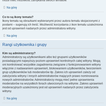
może mieć możliwość zamykania swoich tematów.
Na górę
Co to są ikony tematu?
Ikony tematu są obrazkami wybieranymi przez autora tematu skojarzonymi z
postami – sugerują ich treść. Możliwość korzystania z ikon tematu uzależniona
jest od uprawnień nadanych przez administratora witryny.
Na górę
Rangi użytkownika i grupy
Kim są administratorzy?
Administratorzy są użytkownikami albo też grupami użytkowników
posiadającymi najwyższy poziom uprawnień kontrolnych całej witryny. Mogą
oni kontrolować wszystkie zagadnienia związane z funkcjonowaniem witryny
włącznie z nadawaniem uprawnień, blokowaniem użytkowników, tworzeniem
grup użytkowników lub moderatorów itp. Zakres ich uprawnień zależy od
założyciela witryny i innych administratorów mających prawo nominowania
nowych administratorów. Administratorzy mogą mieć pełne uprawnienia
moderatorów na wszystkich forach utworzonych na witrynie. Zakres uprawnień
moderacyjnych uzależniony jest od uprawnień nadanych przez założyciela
witryny.
Na górę