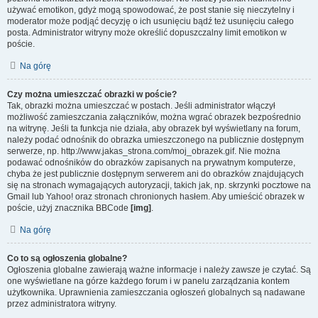
używać emotikon, gdyż mogą spowodować, że post stanie się nieczytelny i
moderator może podjąć decyzję o ich usunięciu bądź też usunięciu całego
posta. Administrator witryny może określić dopuszczalny limit emotikon w
poście.
Na górę
Czy można umieszczać obrazki w poście?
Tak, obrazki można umieszczać w postach. Jeśli administrator włączył
możliwość zamieszczania załączników, można wgrać obrazek bezpośrednio
na witrynę. Jeśli ta funkcja nie działa, aby obrazek był wyświetlany na forum,
należy podać odnośnik do obrazka umieszczonego na publicznie dostępnym
serwerze, np. http://www.jakas_strona.com/moj_obrazek.gif. Nie można
podawać odnośników do obrazków zapisanych na prywatnym komputerze,
chyba że jest publicznie dostępnym serwerem ani do obrazków znajdujących
się na stronach wymagających autoryzacji, takich jak, np. skrzynki pocztowe na
Gmail lub Yahoo! oraz stronach chronionych hasłem. Aby umieścić obrazek w
poście, użyj znacznika BBCode
[img]
.
Na górę
Co to są ogłoszenia globalne?
Ogłoszenia globalne zawierają ważne informacje i należy zawsze je czytać. Są
one wyświetlane na górze każdego forum i w panelu zarządzania kontem
użytkownika. Uprawnienia zamieszczania ogłoszeń globalnych są nadawane
przez administratora witryny.