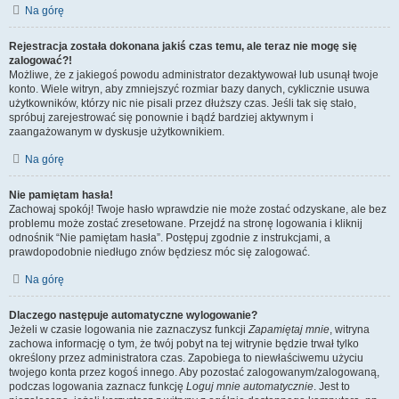
Na górę
Rejestracja została dokonana jakiś czas temu, ale teraz nie mogę się
zalogować?!
Możliwe, że z jakiegoś powodu administrator dezaktywował lub usunął twoje
konto. Wiele witryn, aby zmniejszyć rozmiar bazy danych, cyklicznie usuwa
użytkowników, którzy nic nie pisali przez dłuższy czas. Jeśli tak się stało,
spróbuj zarejestrować się ponownie i bądź bardziej aktywnym i
zaangażowanym w dyskusje użytkownikiem.
Na górę
Nie pamiętam hasła!
Zachowaj spokój! Twoje hasło wprawdzie nie może zostać odzyskane, ale bez
problemu może zostać zresetowane. Przejdź na stronę logowania i kliknij
odnośnik “Nie pamiętam hasła”. Postępuj zgodnie z instrukcjami, a
prawdopodobnie niedługo znów będziesz móc się zalogować.
Na górę
Dlaczego następuje automatyczne wylogowanie?
Jeżeli w czasie logowania nie zaznaczysz funkcji
Zapamiętaj mnie
, witryna
zachowa informację o tym, że twój pobyt na tej witrynie będzie trwał tylko
określony przez administratora czas. Zapobiega to niewłaściwemu użyciu
twojego konta przez kogoś innego. Aby pozostać zalogowanym/zalogowaną,
podczas logowania zaznacz funkcję
Loguj mnie automatycznie
. Jest to