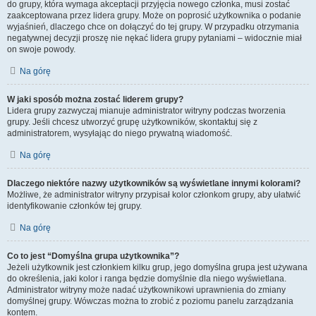
do grupy, która wymaga akceptacji przyjęcia nowego członka, musi zostać
zaakceptowana przez lidera grupy. Może on poprosić użytkownika o podanie
wyjaśnień, dlaczego chce on dołączyć do tej grupy. W przypadku otrzymania
negatywnej decyzji proszę nie nękać lidera grupy pytaniami – widocznie miał
on swoje powody.
Na górę
W jaki sposób można zostać liderem grupy?
Lidera grupy zazwyczaj mianuje administrator witryny podczas tworzenia
grupy. Jeśli chcesz utworzyć grupę użytkowników, skontaktuj się z
administratorem, wysyłając do niego prywatną wiadomość.
Na górę
Dlaczego niektóre nazwy użytkowników są wyświetlane innymi kolorami?
Możliwe, że administrator witryny przypisał kolor członkom grupy, aby ułatwić
identyfikowanie członków tej grupy.
Na górę
Co to jest “Domyślna grupa użytkownika”?
Jeżeli użytkownik jest członkiem kilku grup, jego domyślna grupa jest używana
do określenia, jaki kolor i ranga będzie domyślnie dla niego wyświetlana.
Administrator witryny może nadać użytkownikowi uprawnienia do zmiany
domyślnej grupy. Wówczas można to zrobić z poziomu panelu zarządzania
kontem.