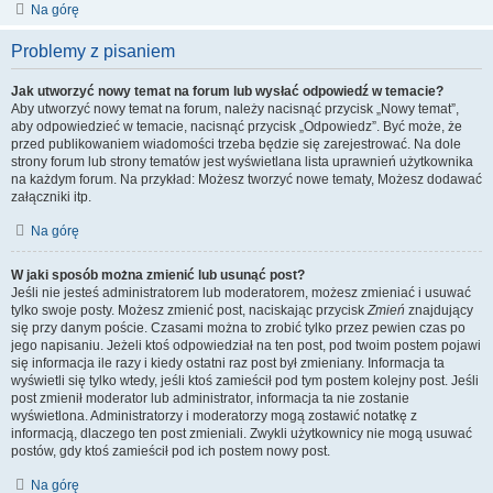
Na górę
Problemy z pisaniem
Jak utworzyć nowy temat na forum lub wysłać odpowiedź w temacie?
Aby utworzyć nowy temat na forum, należy nacisnąć przycisk „Nowy temat”,
aby odpowiedzieć w temacie, nacisnąć przycisk „Odpowiedz”. Być może, że
przed publikowaniem wiadomości trzeba będzie się zarejestrować. Na dole
strony forum lub strony tematów jest wyświetlana lista uprawnień użytkownika
na każdym forum. Na przykład: Możesz tworzyć nowe tematy, Możesz dodawać
załączniki itp.
Na górę
W jaki sposób można zmienić lub usunąć post?
Jeśli nie jesteś administratorem lub moderatorem, możesz zmieniać i usuwać
tylko swoje posty. Możesz zmienić post, naciskając przycisk
Zmień
znajdujący
się przy danym poście. Czasami można to zrobić tylko przez pewien czas po
jego napisaniu. Jeżeli ktoś odpowiedział na ten post, pod twoim postem pojawi
się informacja ile razy i kiedy ostatni raz post był zmieniany. Informacja ta
wyświetli się tylko wtedy, jeśli ktoś zamieścił pod tym postem kolejny post. Jeśli
post zmienił moderator lub administrator, informacja ta nie zostanie
wyświetlona. Administratorzy i moderatorzy mogą zostawić notatkę z
informacją, dlaczego ten post zmieniali. Zwykli użytkownicy nie mogą usuwać
postów, gdy ktoś zamieścił pod ich postem nowy post.
Na górę