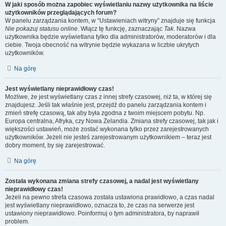
W jaki sposób można zapobiec wyświetlaniu nazwy użytkownika na liście
użytkowników przeglądających forum?
W panelu zarządzania kontem, w “Ustawieniach witryny” znajduje się funkcja
Nie pokazuj statusu online
. Włącz tę funkcję, zaznaczając
Tak
. Nazwa
użytkownika będzie wyświetlana tylko dla administratorów, moderatorów i dla
ciebie. Twoja obecność na witrynie będzie wykazana w liczbie ukrytych
użytkowników.
Na górę
Jest wyświetlany nieprawidłowy czas!
Możliwe, że jest wyświetlany czas z innej strefy czasowej, niż ta, w której się
znajdujesz. Jeśli tak właśnie jest, przejdź do panelu zarządzania kontem i
zmień strefę czasową, tak aby była zgodna z twoim miejscem pobytu. Np.
Europa centralna, Afryka, czy Nowa Zelandia. Zmiana strefy czasowej, tak jak i
większości ustawień, może zostać wykonana tylko przez zarejestrowanych
użytkowników. Jeżeli nie jesteś zarejestrowanym użytkownikiem – teraz jest
dobry moment, by się zarejestrować.
Na górę
Została wykonana zmiana strefy czasowej, a nadal jest wyświetlany
nieprawidłowy czas!
Jeżeli na pewno strefa czasowa została ustawiona prawidłowo, a czas nadal
jest wyświetlany nieprawidłowo, oznacza to, że czas na serwerze jest
ustawiony nieprawidłowo. Poinformuj o tym administratora, by naprawił
problem.