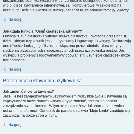
niezalecane, jeżeli korzystasz z witryny z ogólnie dostępnego komputera, np.
w bibliotece, kawiarence internetowej, sali komputerowej w szkole lub na
uczelni itp. Jeśli nie widzisz tej funkcji, oznacza to, że administrator ją wyłączył.
Na górę
Jak działa funkcja “Usuń ciasteczka witryny”?
Funkcja “Usuń ciasteczka witryny” usuwa ciasteczka utworzone przez phpBB
dzięki, którym użytkownik jest autoryzowany i logowany do witryny. Dostarczają
one również funkcję – jeśli została włączona przez administratora witryny –
śledzenia przeczytanych i nieprzeczytanych przez użytkownika postów. Jeśli
występują problemy z logowaniem/wylogowaniem, usunięcie ciasteczek może
być pomocne.
Na górę
Preferencje i ustawienia użytkownika
Jak zmienić moje ustawienia?
Jeżeli jesteś zarejestrowanym użytkownikiem, wszystkie twoje ustawienia są
zapisywane w bazie danych witryny. Aby je zmienić, przejdź do panelu
zarządzania swoim kontem. W tym miejscu możesz dokonać zmian swoich
ustawień i preferencji. Odnośnik do panelu o nazwie “Moje konto” znajduje się
zazwyczaj na górze stron witryny.
Na górę