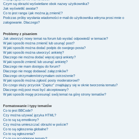
Czym są obrazki wyświetlane obok nazwy użytkownika?
Jak wyświetlić awatar?
Co to jest ranga i jak można ją zmienić?
Podczas próby wysłania wiadomości e-mail do użytkownika witryna prosi mnie o
zalogowanie. Dlaczego?
Problemy z pisaniem
Jak utworzyć nowy temat na forum lub wysłać odpowiedź w temacie?
W jaki sposób można zmienić lub usunąć post?
W jaki sposób można dodać podpis do swojego posta?
W jaki sposób można utworzyć ankietę?
Dlaczego nie można dodać więcej opcji ankiety?
W jaki sposób zmienić lub usunąć ankietę?
Dlaczego nie mam dostępu do forum?
Dlaczego nie mogę dodawać załączników?
Dlaczego otrzymałem/otrzymałam ostrzeżenie?
W jaki sposób można zgłosić posty moderatorowi?
Do czego służy przycisk “Zapisz” znajdujący się w oknie tworzenia tematu?
Dlaczego mój post musi być akceptowany?
W jaki sposób mogę przesunąć swój temat na górę strony tematów?
Formatowanie i typy tematów
Co to jest BBCode?
Czy można używać języka HTML?
Co to są są emotikony?
Czy można umieszczać obrazki w poście?
Co to są ogłoszenia globalne?
Co to są ogłoszenia?
Co to są przyklejone tematy?