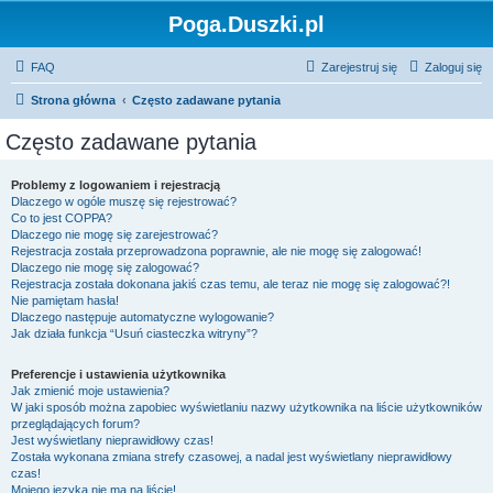
Poga.Duszki.pl
FAQ
Zarejestruj się
Zaloguj się
Strona główna
Często zadawane pytania
Często zadawane pytania
Problemy z logowaniem i rejestracją
Dlaczego w ogóle muszę się rejestrować?
Co to jest COPPA?
Dlaczego nie mogę się zarejestrować?
Rejestracja została przeprowadzona poprawnie, ale nie mogę się zalogować!
Dlaczego nie mogę się zalogować?
Rejestracja została dokonana jakiś czas temu, ale teraz nie mogę się zalogować?!
Nie pamiętam hasła!
Dlaczego następuje automatyczne wylogowanie?
Jak działa funkcja “Usuń ciasteczka witryny”?
Preferencje i ustawienia użytkownika
Jak zmienić moje ustawienia?
W jaki sposób można zapobiec wyświetlaniu nazwy użytkownika na liście użytkowników
przeglądających forum?
Jest wyświetlany nieprawidłowy czas!
Została wykonana zmiana strefy czasowej, a nadal jest wyświetlany nieprawidłowy
czas!
Mojego języka nie ma na liście!