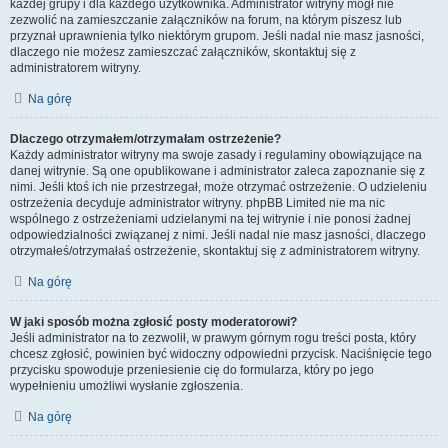
każdej grupy i dla każdego użytkownika. Administrator witryny mógł nie
zezwolić na zamieszczanie załączników na forum, na którym piszesz lub
przyznał uprawnienia tylko niektórym grupom. Jeśli nadal nie masz jasności,
dlaczego nie możesz zamieszczać załączników, skontaktuj się z
administratorem witryny.
Na górę
Dlaczego otrzymałem/otrzymałam ostrzeżenie?
Każdy administrator witryny ma swoje zasady i regulaminy obowiązujące na
danej witrynie. Są one opublikowane i administrator zaleca zapoznanie się z
nimi. Jeśli ktoś ich nie przestrzegał, może otrzymać ostrzeżenie. O udzieleniu
ostrzeżenia decyduje administrator witryny. phpBB Limited nie ma nic
wspólnego z ostrzeżeniami udzielanymi na tej witrynie i nie ponosi żadnej
odpowiedzialności związanej z nimi. Jeśli nadal nie masz jasności, dlaczego
otrzymałeś/otrzymałaś ostrzeżenie, skontaktuj się z administratorem witryny.
Na górę
W jaki sposób można zgłosić posty moderatorowi?
Jeśli administrator na to zezwolił, w prawym górnym rogu treści posta, który
chcesz zgłosić, powinien być widoczny odpowiedni przycisk. Naciśnięcie tego
przycisku spowoduje przeniesienie cię do formularza, który po jego
wypełnieniu umożliwi wysłanie zgłoszenia.
Na górę