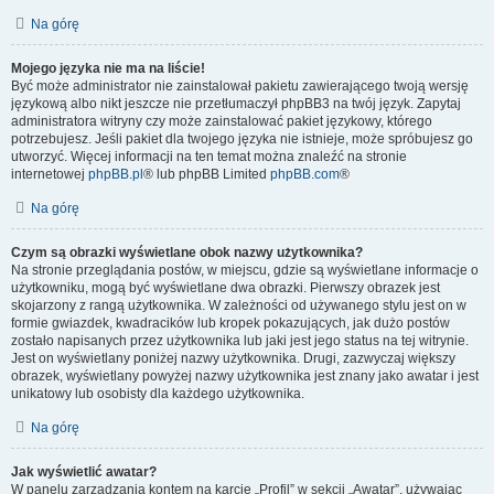
Na górę
Mojego języka nie ma na liście!
Być może administrator nie zainstalował pakietu zawierającego twoją wersję
językową albo nikt jeszcze nie przetłumaczył phpBB3 na twój język. Zapytaj
administratora witryny czy może zainstalować pakiet językowy, którego
potrzebujesz. Jeśli pakiet dla twojego języka nie istnieje, może spróbujesz go
utworzyć. Więcej informacji na ten temat można znaleźć na stronie
internetowej
phpBB.pl
® lub phpBB Limited
phpBB.com
®
Na górę
Czym są obrazki wyświetlane obok nazwy użytkownika?
Na stronie przeglądania postów, w miejscu, gdzie są wyświetlane informacje o
użytkowniku, mogą być wyświetlane dwa obrazki. Pierwszy obrazek jest
skojarzony z rangą użytkownika. W zależności od używanego stylu jest on w
formie gwiazdek, kwadracików lub kropek pokazujących, jak dużo postów
zostało napisanych przez użytkownika lub jaki jest jego status na tej witrynie.
Jest on wyświetlany poniżej nazwy użytkownika. Drugi, zazwyczaj większy
obrazek, wyświetlany powyżej nazwy użytkownika jest znany jako awatar i jest
unikatowy lub osobisty dla każdego użytkownika.
Na górę
Jak wyświetlić awatar?
W panelu zarządzania kontem na karcie „Profil” w sekcji „Awatar”, używając