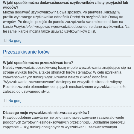
W jaki sposób można dodawać/usuwać użytkowników z listy przyjaciół lub
wrogów?
Można dodawać użytkowników na dwa sposoby. Po pierwsze, klikając w
profilu wybranego użytkownika odnośnik
Dodaj do przyjaciół
lub
Dodaj do
wrogów
. Po drugie, przejść do panelu zarządzania swoim kontem i tam na
karcie
Przyjaciele i wrogowie
wprowadzić odpowiednie dane użytkownika. Na
tej samej karcie można także usuwać użytkowników z list.
Na górę
Przeszukiwanie forów
W jaki sposób można przeszukiwać fora?
Należy wprowadzić poszukiwaną frazę w pole wyszukiwania znajdujące się na
stronie wykazu forów, a także stronach forów i tematów. W celu uzyskania
zaawansowanych funkcji wyszukiwania należy kliknąć odnośnik
“Wyszukiwanie zaawansowane” dostępny na wszystkich stronach witryny.
Rozmieszczenie elementów sterujących mechanizmem wyszukiwania może
zależeć od używanego stylu.
Na górę
Dlaczego moje wyszukiwanie nie zwraca wyników?
Prawdopodobnie zapytanie nie było jasno sprecyzowane i zawierało wiele
podobnych zwrotów niezindeksowanych przez phpBB. Dokładnie sprecyzuj
zapytanie – użyj funkcji dostępnych w wyszukiwaniu zaawansowanym.