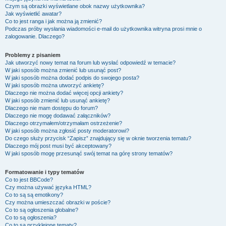
Czym są obrazki wyświetlane obok nazwy użytkownika?
Jak wyświetlić awatar?
Co to jest ranga i jak można ją zmienić?
Podczas próby wysłania wiadomości e-mail do użytkownika witryna prosi mnie o
zalogowanie. Dlaczego?
Problemy z pisaniem
Jak utworzyć nowy temat na forum lub wysłać odpowiedź w temacie?
W jaki sposób można zmienić lub usunąć post?
W jaki sposób można dodać podpis do swojego posta?
W jaki sposób można utworzyć ankietę?
Dlaczego nie można dodać więcej opcji ankiety?
W jaki sposób zmienić lub usunąć ankietę?
Dlaczego nie mam dostępu do forum?
Dlaczego nie mogę dodawać załączników?
Dlaczego otrzymałem/otrzymałam ostrzeżenie?
W jaki sposób można zgłosić posty moderatorowi?
Do czego służy przycisk “Zapisz” znajdujący się w oknie tworzenia tematu?
Dlaczego mój post musi być akceptowany?
W jaki sposób mogę przesunąć swój temat na górę strony tematów?
Formatowanie i typy tematów
Co to jest BBCode?
Czy można używać języka HTML?
Co to są są emotikony?
Czy można umieszczać obrazki w poście?
Co to są ogłoszenia globalne?
Co to są ogłoszenia?
Co to są przyklejone tematy?