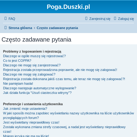
Poga.Duszki.pl
FAQ
Zarejestruj się
Zaloguj się
Strona główna
Często zadawane pytania
Często zadawane pytania
Problemy z logowaniem i rejestracją
Dlaczego w ogóle muszę się rejestrować?
Co to jest COPPA?
Dlaczego nie mogę się zarejestrować?
Rejestracja została przeprowadzona poprawnie, ale nie mogę się zalogować!
Dlaczego nie mogę się zalogować?
Rejestracja została dokonana jakiś czas temu, ale teraz nie mogę się zalogować?!
Nie pamiętam hasła!
Dlaczego następuje automatyczne wylogowanie?
Jak działa funkcja “Usuń ciasteczka witryny”?
Preferencje i ustawienia użytkownika
Jak zmienić moje ustawienia?
W jaki sposób można zapobiec wyświetlaniu nazwy użytkownika na liście użytkowników
przeglądających forum?
Jest wyświetlany nieprawidłowy czas!
Została wykonana zmiana strefy czasowej, a nadal jest wyświetlany nieprawidłowy
czas!
Mojego języka nie ma na liście!