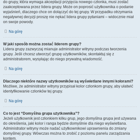
do grupy, która wymaga akceptacji przyjęcia nowego członka, musi zostać
zaakceptowana przez lidera grupy. Może on poprosić użytkownika o podanie
wyjaśnień, dlaczego chce on dołączyć do tej grupy. W przypadku otrzymania
negatywnej decyzji proszę nie nękać lidera grupy pytaniami – widocznie miał
on swoje powody.
Na górę
W jaki sposób można zostać liderem grupy?
Lidera grupy zazwyczaj mianuje administrator witryny podczas tworzenia
grupy. Jeśli chcesz utworzyć grupę użytkowników, skontaktuj się z
administratorem, wysyłając do niego prywatną wiadomość.
Na górę
Dlaczego niektóre nazwy użytkowników są wyświetlane innymi kolorami?
Możliwe, że administrator witryny przypisał kolor członkom grupy, aby ułatwić
identyfikowanie członków tej grupy.
Na górę
Co to jest “Domyślna grupa użytkownika”?
Jeżeli użytkownik jest członkiem kilku grup, jego domyślna grupa jest używana
do określenia, jaki kolor i ranga będzie domyślnie dla niego wyświetlana.
Administrator witryny może nadać użytkownikowi uprawnienia do zmiany
domyślnej grupy. Wówczas można to zrobić z poziomu panelu zarządzania
kontem.