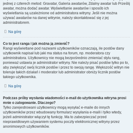
jednej z czterech metod: Gravatar, Galeria awatarów, Zdalny awatar lub Prześlij
awatar, można dodać awatar. Wyświetlanie awatarów i sposób ich
wyświetlania są uzależnione od administratora witryny. Jeśli nie można
używać awatarów na danej witrynie, należy skontaktować się z jej
administratorem.
Na górę
Co to jest ranga i jak można ją zmienić?
Rangi wyświetlane pod nazwami użytkowników oznaczają, ile postów dany
użytkownik napisał lub jaki ma status na forum, np. moderatora czy
administratora. Użytkownicy nie mogą bezpośrednio zmieniać stylu rang,
ponieważ ustawia je administrator witryny. Nie należy pisać postów tylko po to,
aby zwiększyć swój licznik postów i przez to swoją rangę. Większość witryn nie
toleruje takich działań i moderator lub administrator obniży licznik postów
takiego użytkownika.
Na górę
Podczas próby wysłania wiadomości e-mail do użytkownika witryna prosi
mnie o zalogowanie. Dlaczego?
Tylko zarejestrowani użytkownicy mogą wysyłać e-maile do innych
użytkowników przez wbudowany formularz wysyłania e-maili i tylko wtedy,
jeżeli administrator włączył tę funkcję. Ma to zabezpieczać przed
nieprawidłowym używaniem systemu poczty elektronicznej witryny przez
anonimowych użytkowników.