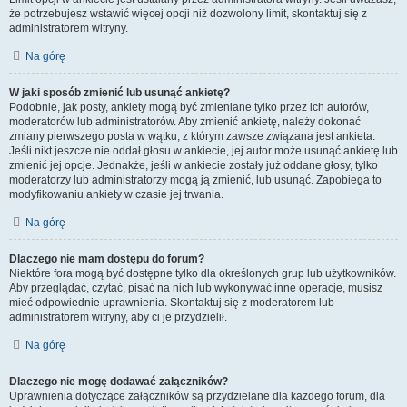
że potrzebujesz wstawić więcej opcji niż dozwolony limit, skontaktuj się z
administratorem witryny.
Na górę
W jaki sposób zmienić lub usunąć ankietę?
Podobnie, jak posty, ankiety mogą być zmieniane tylko przez ich autorów,
moderatorów lub administratorów. Aby zmienić ankietę, należy dokonać
zmiany pierwszego posta w wątku, z którym zawsze związana jest ankieta.
Jeśli nikt jeszcze nie oddał głosu w ankiecie, jej autor może usunąć ankietę lub
zmienić jej opcje. Jednakże, jeśli w ankiecie zostały już oddane głosy, tylko
moderatorzy lub administratorzy mogą ją zmienić, lub usunąć. Zapobiega to
modyfikowaniu ankiety w czasie jej trwania.
Na górę
Dlaczego nie mam dostępu do forum?
Niektóre fora mogą być dostępne tylko dla określonych grup lub użytkowników.
Aby przeglądać, czytać, pisać na nich lub wykonywać inne operacje, musisz
mieć odpowiednie uprawnienia. Skontaktuj się z moderatorem lub
administratorem witryny, aby ci je przydzielił.
Na górę
Dlaczego nie mogę dodawać załączników?
Uprawnienia dotyczące załączników są przydzielane dla każdego forum, dla