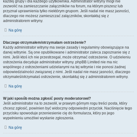
każdej grupy i dla każdego użytkownika. Administrator witryny mógł nie
zezwolić na zamieszczanie załączników na forum, na którym piszesz lub
przyznał uprawnienia tylko niektórym grupom. Jeśli nadal nie masz jasności,
dlaczego nie możesz zamieszczać załączników, skontaktuj się z
administratorem witryny.
Na górę
Dlaczego otrzymałem/otrzymałam ostrzeżenie?
Każdy administrator witryny ma swoje zasady i regulaminy obowiązujące na
danej witrynie. Są one opublikowane i administrator zaleca zapoznanie się z
nimi. Jeśli ktoś ich nie przestrzegał, może otrzymać ostrzeżenie. O udzieleniu
ostrzeżenia decyduje administrator witryny. phpBB Limited nie ma nic
wspólnego z ostrzeżeniami udzielanymi na tej witrynie i nie ponosi żadnej
odpowiedzialności związanej z nimi. Jeśli nadal nie masz jasności, dlaczego
otrzymałeś/otrzymałaś ostrzeżenie, skontaktuj się z administratorem witryny.
Na górę
W jaki sposób można zgłosić posty moderatorowi?
Jeśli administrator na to zezwolił, w prawym górnym rogu treści posta, który
chcesz zgłosić, powinien być widoczny odpowiedni przycisk. Naciśnięcie tego
przycisku spowoduje przeniesienie cię do formularza, który po jego
wypełnieniu umożliwi wysłanie zgłoszenia.
Na górę