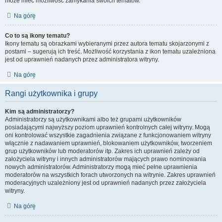
może mieć możliwość zamykania swoich tematów.
Na górę
Co to są ikony tematu?
Ikony tematu są obrazkami wybieranymi przez autora tematu skojarzonymi z
postami – sugerują ich treść. Możliwość korzystania z ikon tematu uzależniona
jest od uprawnień nadanych przez administratora witryny.
Na górę
Rangi użytkownika i grupy
Kim są administratorzy?
Administratorzy są użytkownikami albo też grupami użytkowników
posiadającymi najwyższy poziom uprawnień kontrolnych całej witryny. Mogą
oni kontrolować wszystkie zagadnienia związane z funkcjonowaniem witryny
włącznie z nadawaniem uprawnień, blokowaniem użytkowników, tworzeniem
grup użytkowników lub moderatorów itp. Zakres ich uprawnień zależy od
założyciela witryny i innych administratorów mających prawo nominowania
nowych administratorów. Administratorzy mogą mieć pełne uprawnienia
moderatorów na wszystkich forach utworzonych na witrynie. Zakres uprawnień
moderacyjnych uzależniony jest od uprawnień nadanych przez założyciela
witryny.
Na górę