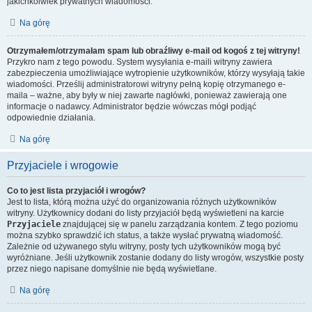
jakichkolwiek prywatnych wiadomości.
Na górę
Otrzymałem/otrzymałam spam lub obraźliwy e-mail od kogoś z tej witryny!
Przykro nam z tego powodu. System wysyłania e-maili witryny zawiera
zabezpieczenia umożliwiające wytropienie użytkowników, którzy wysyłają takie
wiadomości. Prześlij administratorowi witryny pełną kopię otrzymanego e-
maila – ważne, aby były w niej zawarte nagłówki, ponieważ zawierają one
informacje o nadawcy. Administrator będzie wówczas mógł podjąć
odpowiednie działania.
Na górę
Przyjaciele i wrogowie
Co to jest lista przyjaciół i wrogów?
Jest to lista, którą można użyć do organizowania różnych użytkowników
witryny. Użytkownicy dodani do listy przyjaciół będą wyświetleni na karcie
Przyjaciele
znajdującej się w panelu zarządzania kontem. Z tego poziomu
można szybko sprawdzić ich status, a także wysłać prywatną wiadomość.
Zależnie od używanego stylu witryny, posty tych użytkowników mogą być
wyróżniane. Jeśli użytkownik zostanie dodany do listy wrogów, wszystkie posty
przez niego napisane domyślnie nie będą wyświetlane.
Na górę