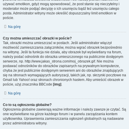
używać emotikon, gdyż mogą spowodować, że post stanie się nieczytelny i
moderator może podjąć decyzję o ich usunięciu bądź też usunięciu całego
posta. Administrator witryny może określić dopuszczalny limit emotikon w
poście.
Na górę
Czy można umieszczać obrazki w poście?
Tak, obrazki można umieszczać w postach. Jeśli administrator włączył
możliwość zamieszczania załączników, można wgrać obrazek bezpośrednio
na witrynę. Jeśli ta funkcja nie działa, aby obrazek był wyświetlany na forum,
należy podać odnośnik do obrazka umieszczonego na publicznie dostępnym
serwerze, np. http://www.jakas_strona.com/moj_obrazek.gif. Nie można
podawać odnośników do obrazków zapisanych na prywatnym komputerze,
chyba że jest publicznie dostępnym serwerem ani do obrazków znajdujących
się na stronach wymagających autoryzacji, takich jak, np. skrzynki pocztowe na
Gmail lub Yahoo! oraz stronach chronionych hasłem. Aby umieścić obrazek w
poście, użyj znacznika BBCode
[img]
.
Na górę
Co to są ogłoszenia globalne?
Ogłoszenia globalne zawierają ważne informacje i należy zawsze je czytać. Są
one wyświetlane na górze każdego forum i w panelu zarządzania kontem
użytkownika. Uprawnienia zamieszczania ogłoszeń globalnych są nadawane
przez administratora witryny.