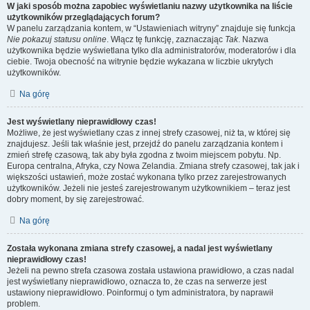
W jaki sposób można zapobiec wyświetlaniu nazwy użytkownika na liście
użytkowników przeglądających forum?
W panelu zarządzania kontem, w “Ustawieniach witryny” znajduje się funkcja
Nie pokazuj statusu online
. Włącz tę funkcję, zaznaczając
Tak
. Nazwa
użytkownika będzie wyświetlana tylko dla administratorów, moderatorów i dla
ciebie. Twoja obecność na witrynie będzie wykazana w liczbie ukrytych
użytkowników.
Na górę
Jest wyświetlany nieprawidłowy czas!
Możliwe, że jest wyświetlany czas z innej strefy czasowej, niż ta, w której się
znajdujesz. Jeśli tak właśnie jest, przejdź do panelu zarządzania kontem i
zmień strefę czasową, tak aby była zgodna z twoim miejscem pobytu. Np.
Europa centralna, Afryka, czy Nowa Zelandia. Zmiana strefy czasowej, tak jak i
większości ustawień, może zostać wykonana tylko przez zarejestrowanych
użytkowników. Jeżeli nie jesteś zarejestrowanym użytkownikiem – teraz jest
dobry moment, by się zarejestrować.
Na górę
Została wykonana zmiana strefy czasowej, a nadal jest wyświetlany
nieprawidłowy czas!
Jeżeli na pewno strefa czasowa została ustawiona prawidłowo, a czas nadal
jest wyświetlany nieprawidłowo, oznacza to, że czas na serwerze jest
ustawiony nieprawidłowo. Poinformuj o tym administratora, by naprawił
problem.