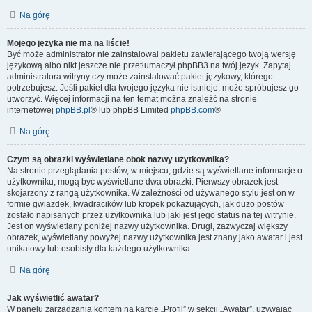
Na górę
Mojego języka nie ma na liście!
Być może administrator nie zainstalował pakietu zawierającego twoją wersję
językową albo nikt jeszcze nie przetłumaczył phpBB3 na twój język. Zapytaj
administratora witryny czy może zainstalować pakiet językowy, którego
potrzebujesz. Jeśli pakiet dla twojego języka nie istnieje, może spróbujesz go
utworzyć. Więcej informacji na ten temat można znaleźć na stronie
internetowej
phpBB.pl
® lub phpBB Limited
phpBB.com
®
Na górę
Czym są obrazki wyświetlane obok nazwy użytkownika?
Na stronie przeglądania postów, w miejscu, gdzie są wyświetlane informacje o
użytkowniku, mogą być wyświetlane dwa obrazki. Pierwszy obrazek jest
skojarzony z rangą użytkownika. W zależności od używanego stylu jest on w
formie gwiazdek, kwadracików lub kropek pokazujących, jak dużo postów
zostało napisanych przez użytkownika lub jaki jest jego status na tej witrynie.
Jest on wyświetlany poniżej nazwy użytkownika. Drugi, zazwyczaj większy
obrazek, wyświetlany powyżej nazwy użytkownika jest znany jako awatar i jest
unikatowy lub osobisty dla każdego użytkownika.
Na górę
Jak wyświetlić awatar?
W panelu zarządzania kontem na karcie „Profil” w sekcji „Awatar”, używając