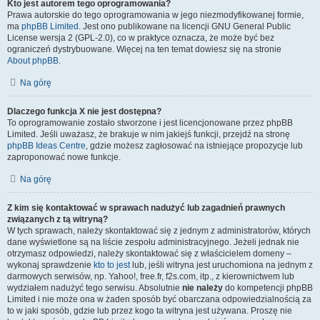
Kto jest autorem tego oprogramowania?
Prawa autorskie do tego oprogramowania w jego niezmodyfikowanej formie,
ma
phpBB Limited
. Jest ono publikowane na licencji GNU General Public
License wersja 2 (GPL-2.0), co w praktyce oznacza, że może być bez
ograniczeń dystrybuowane. Więcej na ten temat dowiesz się na stronie
About phpBB
.
Na górę
Dlaczego funkcja X nie jest dostępna?
To oprogramowanie zostało stworzone i jest licencjonowane przez phpBB
Limited. Jeśli uważasz, że brakuje w nim jakiejś funkcji, przejdź na stronę
phpBB Ideas Centre
, gdzie możesz zagłosować na istniejące propozycje lub
zaproponować nowe funkcje.
Na górę
Z kim się kontaktować w sprawach nadużyć lub zagadnień prawnych
związanych z tą witryną?
W tych sprawach, należy skontaktować się z jednym z administratorów, których
dane wyświetlone są na liście zespołu administracyjnego. Jeżeli jednak nie
otrzymasz odpowiedzi, należy skontaktować się z właścicielem domeny –
wykonaj sprawdzenie
kto to jest
lub, jeśli witryna jest uruchomiona na jednym z
darmowych serwisów, np. Yahoo!, free.fr, f2s.com, itp., z kierownictwem lub
wydziałem nadużyć tego serwisu. Absolutnie
nie należy
do kompetencji phpBB
Limited i nie może ona w żaden sposób być obarczana odpowiedzialnością za
to w jaki sposób, gdzie lub przez kogo ta witryna jest używana. Proszę nie