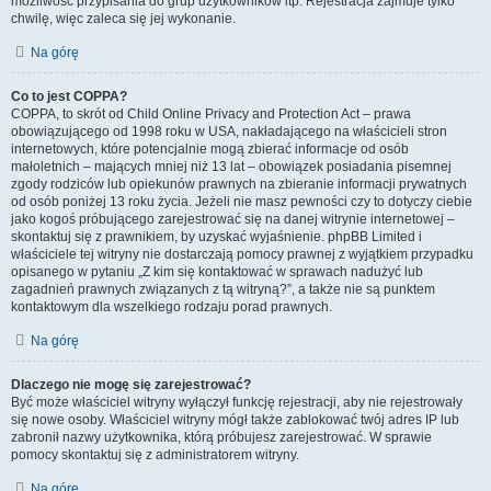
możliwość przypisania do grup użytkowników itp. Rejestracja zajmuje tylko
chwilę, więc zaleca się jej wykonanie.
Na górę
Co to jest COPPA?
COPPA, to skrót od Child Online Privacy and Protection Act – prawa
obowiązującego od 1998 roku w USA, nakładającego na właścicieli stron
internetowych, które potencjalnie mogą zbierać informacje od osób
małoletnich – mających mniej niż 13 lat – obowiązek posiadania pisemnej
zgody rodziców lub opiekunów prawnych na zbieranie informacji prywatnych
od osób poniżej 13 roku życia. Jeżeli nie masz pewności czy to dotyczy ciebie
jako kogoś próbującego zarejestrować się na danej witrynie internetowej –
skontaktuj się z prawnikiem, by uzyskać wyjaśnienie. phpBB Limited i
właściciele tej witryny nie dostarczają pomocy prawnej z wyjątkiem przypadku
opisanego w pytaniu „Z kim się kontaktować w sprawach nadużyć lub
zagadnień prawnych związanych z tą witryną?”, a także nie są punktem
kontaktowym dla wszelkiego rodzaju porad prawnych.
Na górę
Dlaczego nie mogę się zarejestrować?
Być może właściciel witryny wyłączył funkcję rejestracji, aby nie rejestrowały
się nowe osoby. Właściciel witryny mógł także zablokować twój adres IP lub
zabronił nazwy użytkownika, którą próbujesz zarejestrować. W sprawie
pomocy skontaktuj się z administratorem witryny.
Na górę