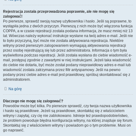
Rejestracja została przeprowadzona poprawnie, ale nie mogę się
zalogować!
Po pierwsze, sprawdź swoją nazwę użytkownika i hasło. Jeśli są poprawne, to
wystąpiła jedna z dwóch przyczyn. Pierwszą z nich może być włączona funkcja
COPPA, a w czasie rejestracji została podana informacja, że masz mniej niż 13
lat. Wówczas należy wykonać instrukcje wysłane na twój adres e-mail. Jeśli nie
to było przyczyną, być może nie została aktywowana rejestracja. Niektóre
witryny przed pierwszym zalogowaniem wymagają aktywowania rejestracji
przez osobę rejestrującą się lub przez administratora. Informacja o tym była
wyświetlona podczas rejestracji. Jeśli została wysłana do ciebie wiadomość e-
mail, postępuj zgodnie z zawartymi w niej instrukcjami. Jeżeli taka wiadomość
do ciebie nie dotarła, być może został podany nieprawidłowy adres e-mail lub
wiadomość została zatrzymana przez filtr antyspamowy. Jeśli na pewno
podany przez ciebie adres e-mail jest prawidłowy, spróbuj skontaktować się z
administratorem.
Na górę
Dlaczego nie mogę się zalogować?
Powodów może być kilka. Po pierwsze sprawdź, czy twoja nazwa użytkownika
i hasło są prawidłowe. Jeżeli są prawidłowe, skontaktuj się z właścicielem
witryny i zapytaj, czy cię nie zablokowano. Istnieje też prawdopodobieństwo,
że problem powoduje błędna konfiguracja witryny, na której znajduje się forum.
Skontaktuj się z właścicielem witryny i powiadom go o tym problemie. Musi on
go naprawić.