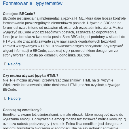
Formatowanie i typy tematów
Co to jest BBCode?
BBCode jest specjalną implementacją języka HTML, która daje lepszą kontrolę
formatowania poszczególnych elementów w postach. Używanie BBCode na
forum jest uzależnione od ustawień określanych przez administratora. Można
wyłączyć BBCode w poszczególnych postach, zaznaczając odpowiednią
funkcję w formularzu tworzenia posta. Sam BBCode jest podobny w składni do
HTML-a, ale znaczniki zawarte są w nawiasach kwadratowych [przykład]
zamiast w używanych w HTML-u nawiasach ostrych <przykład>. Aby uzyskać
więcej informacji o BBCode, zapoznaj się z przewodnikiem dostępnym ze
strony tworzenia posta po kliknięciu odnośnika
BBCode
.
Na górę
Czy można używać języka HTML?
Nie. Nie można używać i przetwarzać znaczników HTML na tej witrynie.
Większość formatowania, które dostarcza HTML, można uzyskać, używając
BBCode.
Na górę
Co to są są emotikony?
Emotikony, zwane też uśmieszkami, to małe obrazki, które mogą być użyte do
wyrażania emocji. Do wyrażania emocji można też stosować krótkie kody, np. :)
oznacza radość, podczas gdy :( smutek. Pełna lista emotikon jest dostępna z
poziomu formularza tworzenia wiadomości. Nie należy jednak nadmiernie