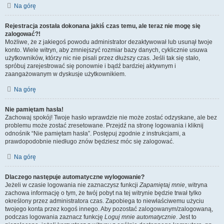
Na górę
Rejestracja została dokonana jakiś czas temu, ale teraz nie mogę się
zalogować?!
Możliwe, że z jakiegoś powodu administrator dezaktywował lub usunął twoje
konto. Wiele witryn, aby zmniejszyć rozmiar bazy danych, cyklicznie usuwa
użytkowników, którzy nic nie pisali przez dłuższy czas. Jeśli tak się stało,
spróbuj zarejestrować się ponownie i bądź bardziej aktywnym i
zaangażowanym w dyskusje użytkownikiem.
Na górę
Nie pamiętam hasła!
Zachowaj spokój! Twoje hasło wprawdzie nie może zostać odzyskane, ale bez
problemu może zostać zresetowane. Przejdź na stronę logowania i kliknij
odnośnik “Nie pamiętam hasła”. Postępuj zgodnie z instrukcjami, a
prawdopodobnie niedługo znów będziesz móc się zalogować.
Na górę
Dlaczego następuje automatyczne wylogowanie?
Jeżeli w czasie logowania nie zaznaczysz funkcji
Zapamiętaj mnie
, witryna
zachowa informację o tym, że twój pobyt na tej witrynie będzie trwał tylko
określony przez administratora czas. Zapobiega to niewłaściwemu użyciu
twojego konta przez kogoś innego. Aby pozostać zalogowanym/zalogowaną,
podczas logowania zaznacz funkcję
Loguj mnie automatycznie
. Jest to