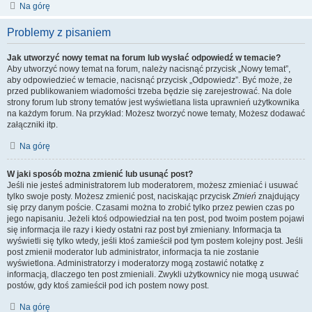
Na górę
Problemy z pisaniem
Jak utworzyć nowy temat na forum lub wysłać odpowiedź w temacie?
Aby utworzyć nowy temat na forum, należy nacisnąć przycisk „Nowy temat”,
aby odpowiedzieć w temacie, nacisnąć przycisk „Odpowiedz”. Być może, że
przed publikowaniem wiadomości trzeba będzie się zarejestrować. Na dole
strony forum lub strony tematów jest wyświetlana lista uprawnień użytkownika
na każdym forum. Na przykład: Możesz tworzyć nowe tematy, Możesz dodawać
załączniki itp.
Na górę
W jaki sposób można zmienić lub usunąć post?
Jeśli nie jesteś administratorem lub moderatorem, możesz zmieniać i usuwać
tylko swoje posty. Możesz zmienić post, naciskając przycisk
Zmień
znajdujący
się przy danym poście. Czasami można to zrobić tylko przez pewien czas po
jego napisaniu. Jeżeli ktoś odpowiedział na ten post, pod twoim postem pojawi
się informacja ile razy i kiedy ostatni raz post był zmieniany. Informacja ta
wyświetli się tylko wtedy, jeśli ktoś zamieścił pod tym postem kolejny post. Jeśli
post zmienił moderator lub administrator, informacja ta nie zostanie
wyświetlona. Administratorzy i moderatorzy mogą zostawić notatkę z
informacją, dlaczego ten post zmieniali. Zwykli użytkownicy nie mogą usuwać
postów, gdy ktoś zamieścił pod ich postem nowy post.
Na górę