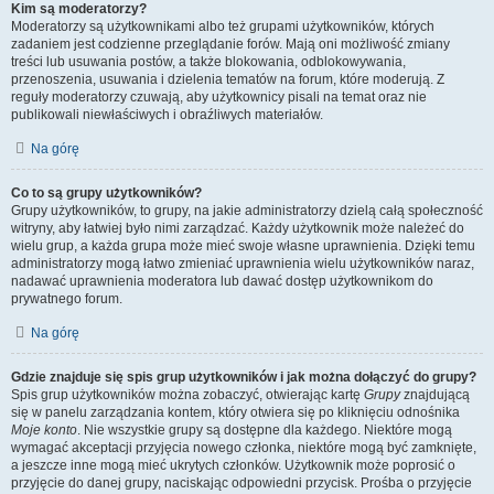
Kim są moderatorzy?
Moderatorzy są użytkownikami albo też grupami użytkowników, których
zadaniem jest codzienne przeglądanie forów. Mają oni możliwość zmiany
treści lub usuwania postów, a także blokowania, odblokowywania,
przenoszenia, usuwania i dzielenia tematów na forum, które moderują. Z
reguły moderatorzy czuwają, aby użytkownicy pisali na temat oraz nie
publikowali niewłaściwych i obraźliwych materiałów.
Na górę
Co to są grupy użytkowników?
Grupy użytkowników, to grupy, na jakie administratorzy dzielą całą społeczność
witryny, aby łatwiej było nimi zarządzać. Każdy użytkownik może należeć do
wielu grup, a każda grupa może mieć swoje własne uprawnienia. Dzięki temu
administratorzy mogą łatwo zmieniać uprawnienia wielu użytkowników naraz,
nadawać uprawnienia moderatora lub dawać dostęp użytkownikom do
prywatnego forum.
Na górę
Gdzie znajduje się spis grup użytkowników i jak można dołączyć do grupy?
Spis grup użytkowników można zobaczyć, otwierając kartę
Grupy
znajdującą
się w panelu zarządzania kontem, który otwiera się po kliknięciu odnośnika
Moje konto
. Nie wszystkie grupy są dostępne dla każdego. Niektóre mogą
wymagać akceptacji przyjęcia nowego członka, niektóre mogą być zamknięte,
a jeszcze inne mogą mieć ukrytych członków. Użytkownik może poprosić o
przyjęcie do danej grupy, naciskając odpowiedni przycisk. Prośba o przyjęcie