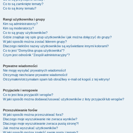
Co to są zamknięte tematy?
Co to są ikony tematu?
Rangi użytkownika i grupy
Kim są administratorzy?
Kim są moderatorzy?
Co to są grupy użytkowników?
Gdzie znajduje się spis grup użytkowników i jak można dołączyć do grupy?
W jaki sposób można zostać liderem grupy?
Dlaczego niektóre nazwy użytkowników są wyświetlane innymi kolorami?
Co to jest “Domyślna grupa użytkownika”?
Czym jest odnośnik “Zespół administracyjny”?
Prywatne wiadomości
Nie mogę wysyłać prywatnych wiadomości!
Otrzymuję niechciane prywatne wiadomości!
Otrzymałem/otrzymałam spam lub obraźliwy e-mail od kogoś z tej witryny!
Przyjaciele i wrogowie
Co to jest lista przyjaciół i wrogów?
W jaki sposób można dodawać/usuwać użytkowników z listy przyjaciół lub wrogów?
Przeszukiwanie forów
W jaki sposób można przeszukiwać fora?
Dlaczego moje wyszukiwanie nie zwraca wyników?
Dlaczego moje wyszukiwanie zwraca pustą stronę?!
Jak można wyszukać użytkowników?
W jaki sposób można znaleźć swoje posty i tematy?