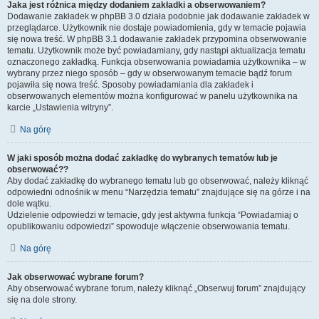
Jaka jest różnica między dodaniem zakładki a obserwowaniem?
Dodawanie zakładek w phpBB 3.0 działa podobnie jak dodawanie zakładek w
przeglądarce. Użytkownik nie dostaje powiadomienia, gdy w temacie pojawia
się nowa treść. W phpBB 3.1 dodawanie zakładek przypomina obserwowanie
tematu. Użytkownik może być powiadamiany, gdy nastąpi aktualizacja tematu
oznaczonego zakładką. Funkcja obserwowania powiadamia użytkownika – w
wybrany przez niego sposób – gdy w obserwowanym temacie bądź forum
pojawiła się nowa treść. Sposoby powiadamiania dla zakładek i
obserwowanych elementów można konfigurować w panelu użytkownika na
karcie „Ustawienia witryny”.
Na górę
W jaki sposób można dodać zakładkę do wybranych tematów lub je
obserwować??
Aby dodać zakładkę do wybranego tematu lub go obserwować, należy kliknąć
odpowiedni odnośnik w menu “Narzędzia tematu” znajdujące się na górze i na
dole wątku.
Udzielenie odpowiedzi w temacie, gdy jest aktywna funkcja “Powiadamiaj o
opublikowaniu odpowiedzi” spowoduje włączenie obserwowania tematu.
Na górę
Jak obserwować wybrane forum?
Aby obserwować wybrane forum, należy kliknąć „Obserwuj forum” znajdujący
się na dole strony.