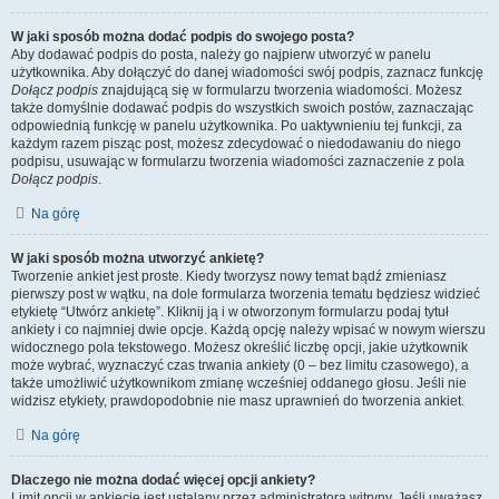
W jaki sposób można dodać podpis do swojego posta?
Aby dodawać podpis do posta, należy go najpierw utworzyć w panelu
użytkownika. Aby dołączyć do danej wiadomości swój podpis, zaznacz funkcję
Dołącz podpis
znajdującą się w formularzu tworzenia wiadomości. Możesz
także domyślnie dodawać podpis do wszystkich swoich postów, zaznaczając
odpowiednią funkcję w panelu użytkownika. Po uaktywnieniu tej funkcji, za
każdym razem pisząc post, możesz zdecydować o niedodawaniu do niego
podpisu, usuwając w formularzu tworzenia wiadomości zaznaczenie z pola
Dołącz podpis
.
Na górę
W jaki sposób można utworzyć ankietę?
Tworzenie ankiet jest proste. Kiedy tworzysz nowy temat bądź zmieniasz
pierwszy post w wątku, na dole formularza tworzenia tematu będziesz widzieć
etykietę “Utwórz ankietę”. Kliknij ją i w otworzonym formularzu podaj tytuł
ankiety i co najmniej dwie opcje. Każdą opcję należy wpisać w nowym wierszu
widocznego pola tekstowego. Możesz określić liczbę opcji, jakie użytkownik
może wybrać, wyznaczyć czas trwania ankiety (0 – bez limitu czasowego), a
także umożliwić użytkownikom zmianę wcześniej oddanego głosu. Jeśli nie
widzisz etykiety, prawdopodobnie nie masz uprawnień do tworzenia ankiet.
Na górę
Dlaczego nie można dodać więcej opcji ankiety?
Limit opcji w ankiecie jest ustalany przez administratora witryny. Jeśli uważasz,