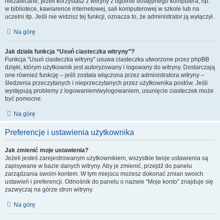
niezalecane, jeżeli korzystasz z witryny z ogólnie dostępnego komputera, np.
w bibliotece, kawiarence internetowej, sali komputerowej w szkole lub na
uczelni itp. Jeśli nie widzisz tej funkcji, oznacza to, że administrator ją wyłączył.
Na górę
Jak działa funkcja “Usuń ciasteczka witryny”?
Funkcja “Usuń ciasteczka witryny” usuwa ciasteczka utworzone przez phpBB
dzięki, którym użytkownik jest autoryzowany i logowany do witryny. Dostarczają
one również funkcję – jeśli została włączona przez administratora witryny –
śledzenia przeczytanych i nieprzeczytanych przez użytkownika postów. Jeśli
występują problemy z logowaniem/wylogowaniem, usunięcie ciasteczek może
być pomocne.
Na górę
Preferencje i ustawienia użytkownika
Jak zmienić moje ustawienia?
Jeżeli jesteś zarejestrowanym użytkownikiem, wszystkie twoje ustawienia są
zapisywane w bazie danych witryny. Aby je zmienić, przejdź do panelu
zarządzania swoim kontem. W tym miejscu możesz dokonać zmian swoich
ustawień i preferencji. Odnośnik do panelu o nazwie “Moje konto” znajduje się
zazwyczaj na górze stron witryny.
Na górę