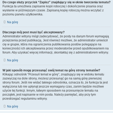
Do czego służy przycisk “Zapisz” znajdujący się w oknie tworzenia tematu?
Funkcja ta umożliwia zapisanie kopii roboczej i dokończenie pisania oraz
wysłanie w późniejszym czasie. Zapisaną kopię roboczą można wczytać z
poziomu panelu użytkownika.
Na górę
Dlaczego mój post musi być akceptowany?
Administrator witryny mógł zadecydować, że posty na danym forum wymagają
przejrzenia przed publikacją. Jest również możliwe, że administrator umieścił
cię w grupie, która ma ograniczenia publikowania postów polegające na
konieczności ich akceptowania przez moderatorów przed opublikowaniem na
forum. Aby uzyskać więcej informacji, skontaktuj się z administratorem witryny.
Na górę
W jaki sposób mogę przesunąć swój temat na górę strony tematów?
Klikając odnośnik “Przesuń temat w górę”, znajdujący się w widoku tematu
zazwyczaj na dole strony, możesz przesunąć go na samą górę pierwszej
strony forum. Jeśli nie widać takiego odnośnika, oznacza to, że funkcja ta jest
wyłączona lub nie upłynął jeszcze wymagany czas, zanim będzie możliwe
użycie tej funkcji. Innym, łatwym sposobem na przesunięcie tematu na
początek, jest napisanie w nim posta. Należy pamiętać, aby przy tym
przestrzegać regulaminu witryny.
Na górę