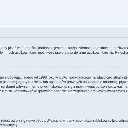
y, aby pisać wiadomości, konieczna jest rejestracja. Niemniej rejestracja umożliwia
do innych użytkowników, możliwość przypisania do grup użytkowników itp. Rejestracj
prawa obowiązującego od 1998 roku w USA, nakładającego na właścicieli stron int
ia pisemnej zgody rodziców lub opiekunów prawnych na zbieranie informacji prywa
na danej witrynie internetowej – skontaktuj się z prawnikiem, by uzyskać wyjaśnieni
 kim się kontaktować w sprawach nadużyć lub zagadnień prawnych związanych z t
ie rejestrowały się nowe osoby. Właściciel witryny mógł także zablokować twój adre
rem witryny.