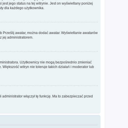
est jego status na tej witrynie. Jest on wyświetlany poniżej
sty dla każdego użytkownika.
lub Prześlij awatar, można dodać awatar. Wyświetlanie awatarów
z jej administratorem.
dministratora. Użytkownicy nie mogą bezpośrednio zmieniać
. Większość witryn nie toleruje takich działań i moderator lub
 administrator włączył tę funkcję. Ma to zabezpieczać przed