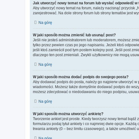
Jak utworzyć nowy temat na forum lub wysłać odpowiedź w
Aby utworzyć nowy temat na forum, należy nacisnąć przycisk 
zarejestrować. Na dole strony forum lub strony tematów jest 
Na górę
W jaki sposób można zmienić lub usunąć post?
Jeśli nie jesteś administratorem lub moderatorem, możesz zmie
tylko przez pewien czas po jego napisaniu. Jeżeli ktoś odpowiedz
jeśli ktoś zamieścił pod tym postem kolejny post. Jeśli post zm
dlaczego ten post zmieniali. Zwykli użytkownicy nie mogą usuw
Na górę
W jaki sposób można dodać podpis do swojego posta?
Aby dodawać podpis do posta, należy go najpierw utworzyć w 
wiadomości. Możesz także domyślnie dodawać podpis do wszyst
możesz zdecydować o niedodawaniu do niego podpisu, usuwaj
Na górę
W jaki sposób można utworzyć ankietę?
Tworzenie ankiet jest proste. Kiedy tworzysz nowy temat bądź z
formularzu podaj tytuł ankiety i co najmniej dwie opcje. Każ
trwania ankiety (0 – bez limitu czasowego), a także umożliwić
Na górę