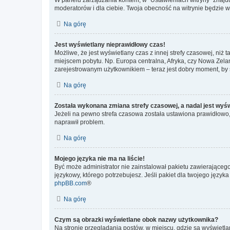
moderatorów i dla ciebie. Twoja obecność na witrynie będzie 
Na górę
Jest wyświetlany nieprawidłowy czas!
Możliwe, że jest wyświetlany czas z innej strefy czasowej, niż 
miejscem pobytu. Np. Europa centralna, Afryka, czy Nowa Zelan
zarejestrowanym użytkownikiem – teraz jest dobry moment, by 
Na górę
Została wykonana zmiana strefy czasowej, a nadal jest wyś
Jeżeli na pewno strefa czasowa została ustawiona prawidłowo, 
naprawił problem.
Na górę
Mojego języka nie ma na liście!
Być może administrator nie zainstalował pakietu zawierającego
językowy, którego potrzebujesz. Jeśli pakiet dla twojego język
phpBB.com
®
Na górę
Czym są obrazki wyświetlane obok nazwy użytkownika?
Na stronie przeglądania postów, w miejscu, gdzie są wyświetl