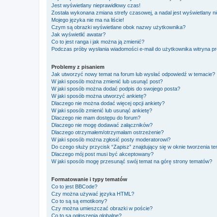
Jest wyświetlany nieprawidłowy czas!
Została wykonana zmiana strefy czasowej, a nadal jest wyświetlany n
Mojego języka nie ma na liście!
Czym są obrazki wyświetlane obok nazwy użytkownika?
Jak wyświetlić awatar?
Co to jest ranga i jak można ją zmienić?
Podczas próby wysłania wiadomości e-mail do użytkownika witryna pr
Problemy z pisaniem
Jak utworzyć nowy temat na forum lub wysłać odpowiedź w temacie?
W jaki sposób można zmienić lub usunąć post?
W jaki sposób można dodać podpis do swojego posta?
W jaki sposób można utworzyć ankietę?
Dlaczego nie można dodać więcej opcji ankiety?
W jaki sposób zmienić lub usunąć ankietę?
Dlaczego nie mam dostępu do forum?
Dlaczego nie mogę dodawać załączników?
Dlaczego otrzymałem/otrzymałam ostrzeżenie?
W jaki sposób można zgłosić posty moderatorowi?
Do czego służy przycisk “Zapisz” znajdujący się w oknie tworzenia t
Dlaczego mój post musi być akceptowany?
W jaki sposób mogę przesunąć swój temat na górę strony tematów?
Formatowanie i typy tematów
Co to jest BBCode?
Czy można używać języka HTML?
Co to są są emotikony?
Czy można umieszczać obrazki w poście?
Co to są ogłoszenia globalne?