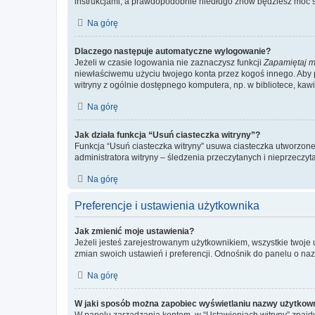
instrukcjami, a prawdopodobnie niedługo znów będziesz móc 
Na górę
Dlaczego następuje automatyczne wylogowanie?
Jeżeli w czasie logowania nie zaznaczysz funkcji
Zapamiętaj m
niewłaściwemu użyciu twojego konta przez kogoś innego. Ab
witryny z ogólnie dostępnego komputera, np. w bibliotece, kawiar
Na górę
Jak działa funkcja “Usuń ciasteczka witryny”?
Funkcja “Usuń ciasteczka witryny” usuwa ciasteczka utworzone 
administratora witryny – śledzenia przeczytanych i nieprzec
Na górę
Preferencje i ustawienia użytkownika
Jak zmienić moje ustawienia?
Jeżeli jesteś zarejestrowanym użytkownikiem, wszystkie twoje
zmian swoich ustawień i preferencji. Odnośnik do panelu o nazw
Na górę
W jaki sposób można zapobiec wyświetlaniu nazwy użytkown
W panelu zarządzania kontem, w “Ustawieniach witryny” znajdu