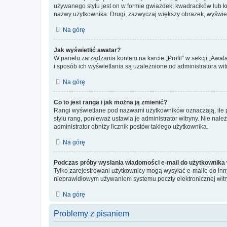
używanego stylu jest on w formie gwiazdek, kwadracików lub kro
nazwy użytkownika. Drugi, zazwyczaj większy obrazek, wyświet
Na górę
Jak wyświetlić awatar?
W panelu zarządzania kontem na karcie „Profil” w sekcji „Awat
i sposób ich wyświetlania są uzależnione od administratora wit
Na górę
Co to jest ranga i jak można ją zmienić?
Rangi wyświetlane pod nazwami użytkowników oznaczają, ile po
stylu rang, ponieważ ustawia je administrator witryny. Nie należ
administrator obniży licznik postów takiego użytkownika.
Na górę
Podczas próby wysłania wiadomości e-mail do użytkownika 
Tylko zarejestrowani użytkownicy mogą wysyłać e-maile do inny
nieprawidłowym używaniem systemu poczty elektronicznej wit
Na górę
Problemy z pisaniem