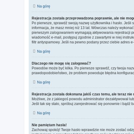
Na górę
Rejestracja została przeprowadzona poprawnie, ale nie mog
Po pierwsze, sprawdź swoją nazwę użytkownika i hasło. Jeśli 
informacja, że masz mniej niż 13 lat. Wówczas należy wykonać i
pierwszym zalogowaniem wymagają aktywowania rejestracji przez
wiadomość e-mail, postępuj zgodnie z zawartymi w niej instru
filtr antyspamowy. Jeśli na pewno podany przez ciebie adres e-
Na górę
Dlaczego nie mogę się zalogować?
Powodów może być kilka. Po pierwsze sprawdź, czy twoja nazwa u
prawdopodobieństwo, że problem powoduje błędna konfiguracja w
Na górę
Rejestracja została dokonana jakiś czas temu, ale teraz ni
Możliwe, że z jakiegoś powodu administrator dezaktywował lub u
Jeśli tak się stało, spróbuj zarejestrować się ponownie i bą
Na górę
Nie pamiętam hasła!
Zachowaj spokój! Twoje hasło wprawdzie nie może zostać odzys