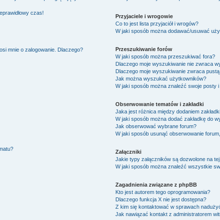
ieprawidłowy czas!
Przyjaciele i wrogowie
Co to jest lista przyjaciół i wrogów?
W jaki sposób można dodawać/usuwać użytk
Przeszukiwanie forów
osi mnie o zalogowanie. Dlaczego?
W jaki sposób można przeszukiwać fora?
Dlaczego moje wyszukiwanie nie zwraca w
Dlaczego moje wyszukiwanie zwraca pustą 
Jak można wyszukać użytkowników?
W jaki sposób można znaleźć swoje posty i
Obserwowanie tematów i zakładki
Jaka jest różnica między dodaniem zakład
W jaki sposób można dodać zakładkę do w
Jak obserwować wybrane forum?
W jaki sposób usunąć obserwowanie forum
ematu?
Załączniki
Jakie typy załączników są dozwolone na tej
W jaki sposób można znaleźć wszystkie swo
Zagadnienia związane z phpBB
Kto jest autorem tego oprogramowania?
Dlaczego funkcja X nie jest dostępna?
Z kim się kontaktować w sprawach nadużyć
Jak nawiązać kontakt z administratorem wi