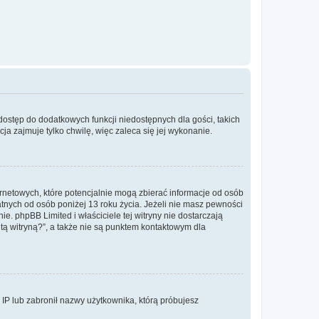
 dostęp do dodatkowych funkcji niedostępnych dla gości, takich
a zajmuje tylko chwilę, więc zaleca się jej wykonanie.
ernetowych, które potencjalnie mogą zbierać informacje od osób
tnych od osób poniżej 13 roku życia. Jeżeli nie masz pewności
e. phpBB Limited i właściciele tej witryny nie dostarczają
ą witryną?”, a także nie są punktem kontaktowym dla
s IP lub zabronił nazwy użytkownika, którą próbujesz