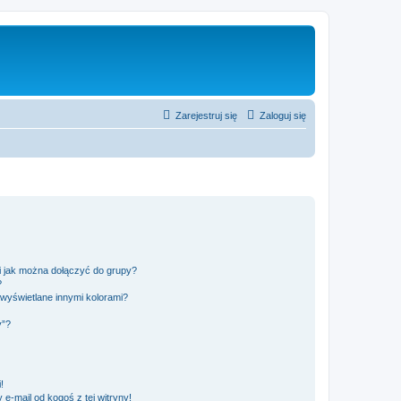
Zarejestruj się
Zaloguj się
 i jak można dołączyć do grupy?
?
wyświetlane innymi kolorami?
y”?
!
e-mail od kogoś z tej witryny!