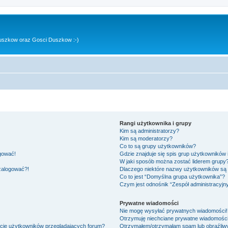
uszkow oraz Gosci Duszkow :-)
Rangi użytkownika i grupy
Kim są administratorzy?
Kim są moderatorzy?
Co to są grupy użytkowników?
ogować!
Gdzie znajduje się spis grup użytkowników
W jaki sposób można zostać liderem grupy
 zalogować?!
Dlaczego niektóre nazwy użytkowników są 
Co to jest “Domyślna grupa użytkownika”?
Czym jest odnośnik “Zespół administracyjn
Prywatne wiadomości
Nie mogę wysyłać prywatnych wiadomości!
Otrzymuję niechciane prywatne wiadomości
ście użytkowników przeglądających forum?
Otrzymałem/otrzymałam spam lub obraźliwy 