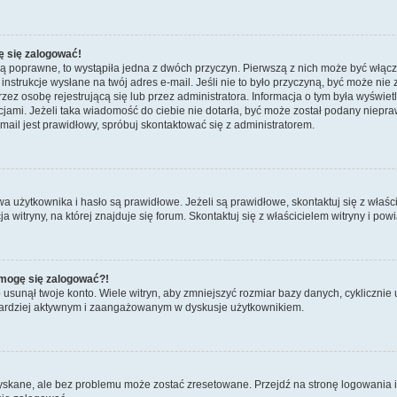
ę się zalogować!
są poprawne, to wystąpiła jedna z dwóch przyczyn. Pierwszą z nich może być włącz
nstrukcje wysłane na twój adres e-mail. Jeśli nie to było przyczyną, być może nie 
 osobę rejestrującą się lub przez administratora. Informacja o tym była wyświetlo
kcjami. Jeżeli taka wiadomość do ciebie nie dotarła, być może został podany niep
mail jest prawidłowy, spróbuj skontaktować się z administratorem.
żytkownika i hasło są prawidłowe. Jeżeli są prawidłowe, skontaktuj się z właścicie
itryny, na której znajduje się forum. Skontaktuj się z właścicielem witryny i po
e mogę się zalogować?!
sunął twoje konto. Wiele witryn, aby zmniejszyć rozmiar bazy danych, cyklicznie u
dź bardziej aktywnym i zaangażowanym w dyskusje użytkownikiem.
kane, ale bez problemu może zostać zresetowane. Przejdź na stronę logowania i k