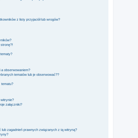
owników z listy przyjaciół lub wrogów?
yników?
stronę?!
 tematy?
ki a obserwowaniem?
ybranych tematów lub je obserwować??
, tematu?
 witrynie?
je załączniki?
 lub zagadnień prawnych związanych z tą witryną?
tryny?