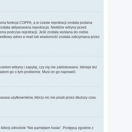
ona funkcja COPPA, a w czasie rejestracji została podana
została aktywowana rejestracja. Niektóre witryny przed
na podczas rejestracji. Jeśli została wysłana do ciebie
rawidłowy adres e-mail lub wiadomość została zatrzymana przez
lem witryny i zapytaj, czy cię nie zablokowano. Istnieje też
wiadom go o tym problemie. Musi on go naprawić.
suwa użytkowników, którzy nic nie pisali przez dłuższy czas.
liknij odnośnik “Nie pamiętam hasła”. Postępuj zgodnie z