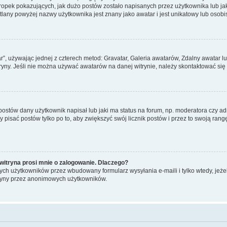
pek pokazujących, jak dużo postów zostało napisanych przez użytkownika lub jaki j
lany powyżej nazwy użytkownika jest znany jako awatar i jest unikatowy lub osobi
ar”, używając jednej z czterech metod: Gravatar, Galeria awatarów, Zdalny awatar 
ryny. Jeśli nie można używać awatarów na danej witrynie, należy skontaktować się 
stów dany użytkownik napisał lub jaki ma status na forum, np. moderatora czy a
y pisać postów tylko po to, aby zwiększyć swój licznik postów i przez to swoją rangę
witryna prosi mnie o zalogowanie. Dlaczego?
ch użytkowników przez wbudowany formularz wysyłania e-maili i tylko wtedy, jeżeli
ryny przez anonimowych użytkowników.