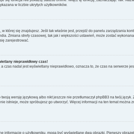
wykazana w liczbie ukrytych użytkowników.
ta, w której się znajdujesz. Jeśli tak właśnie jest, przejdź do panelu zarządzania k
dia. Zmiana strefy czasowej, tak jak i większości ustawień, może zostać wykonana 
się zarejestrować.
wietlany nieprawidłowy czas!
a czas nadal jest wyświetlany nieprawidłowo, oznacza to, że czas na serwerze jes
 twoją wersję językową albo nikt jeszcze nie przetłumaczył phpBB3 na twój język. 
a nie istnieje, może spróbujesz go utworzyć. Więcej informacji na ten temat można z
ane informacje o użytkowniku, mogą być wyświetlane dwa obrazki. Pierwszy obrazek