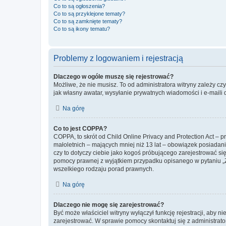
Co to są ogłoszenia?
Co to są przyklejone tematy?
Co to są zamknięte tematy?
Co to są ikony tematu?
Problemy z logowaniem i rejestracją
Dlaczego w ogóle muszę się rejestrować?
Możliwe, że nie musisz. To od administratora witryny zależy cz
jak własny awatar, wysyłanie prywatnych wiadomości i e-maili 
Na górę
Co to jest COPPA?
COPPA, to skrót od Child Online Privacy and Protection Act – 
małoletnich – mających mniej niż 13 lat – obowiązek posiadan
czy to dotyczy ciebie jako kogoś próbującego zarejestrować się 
pomocy prawnej z wyjątkiem przypadku opisanego w pytaniu „Z
wszelkiego rodzaju porad prawnych.
Na górę
Dlaczego nie mogę się zarejestrować?
Być może właściciel witryny wyłączył funkcję rejestracji, aby n
zarejestrować. W sprawie pomocy skontaktuj się z administrato