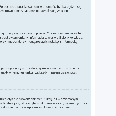
że, że przed publikowaniem wiadomości trzeba będzie się
rzyć nowe tematy, Możesz dodawać załączniki itp.
najdujący się przy danym poście. Czasami można to zrobić
 post był zmieniany. Informacja ta wyświetli się tylko wtedy,
atorzy i moderatorzy mogą zostawić notatkę z informacją,
cję
Dołącz podpis
znajdującą się w formularzu tworzenia
aktywnieniu tej funkcji, za każdym razem pisząc post,
eć etykietę “Utwórz ankietę”. Kliknij ją i w otworzonym
ić liczbę opcji, jakie użytkownik może wybrać, wyznaczyć czas
dopodobnie nie masz uprawnień do tworzenia ankiet.