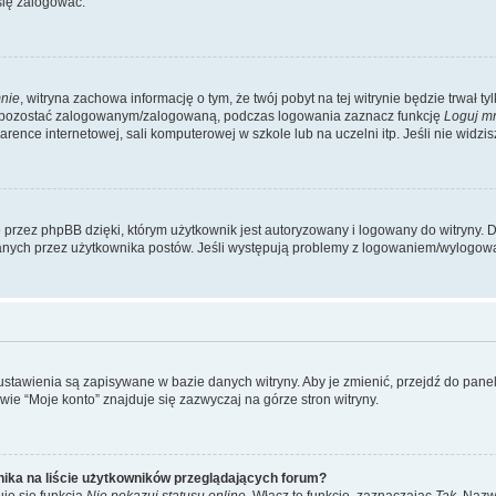
się zalogować.
nie
, witryna zachowa informację o tym, że twój pobyt na tej witrynie będzie trwał t
y pozostać zalogowanym/zalogowaną, podczas logowania zaznacz funkcję
Loguj m
ence internetowej, sali komputerowej w szkole lub na uczelni itp. Jeśli nie widzisz t
przez phpBB dzięki, którym użytkownik jest autoryzowany i logowany do witryny. D
zytanych przez użytkownika postów. Jeśli występują problemy z logowaniem/wylogo
 ustawienia są zapisywane w bazie danych witryny. Aby je zmienić, przejdź do p
ie “Moje konto” znajduje się zazwyczaj na górze stron witryny.
ika na liście użytkowników przeglądających forum?
je się funkcja
Nie pokazuj statusu online
. Włącz tę funkcję, zaznaczając
Tak
. Nazw