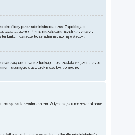
ylko określony przez administratora czas. Zapobiega to
nie automatycznie
. Jest to niezalecane, jeżeli korzystasz z
ej funkcji, oznacza to, że administrator ją wyłączył.
ostarczają one również funkcję – jeśli została włączona przez
waniem, usunięcie ciasteczek może być pomocne.
anelu zarządzania swoim kontem. W tym miejscu możesz dokonać
a użytkownika będzie wyświetlana tylko dla administratorów,