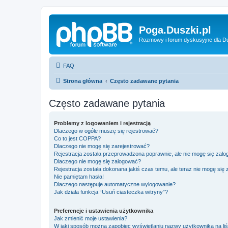
Poga.Duszki.pl
Rozmowy i forum dyskusyjne dla D
FAQ
Strona główna
Często zadawane pytania
Często zadawane pytania
Problemy z logowaniem i rejestracją
Dlaczego w ogóle muszę się rejestrować?
Co to jest COPPA?
Dlaczego nie mogę się zarejestrować?
Rejestracja została przeprowadzona poprawnie, ale nie mogę się zal
Dlaczego nie mogę się zalogować?
Rejestracja została dokonana jakiś czas temu, ale teraz nie mogę się
Nie pamiętam hasła!
Dlaczego następuje automatyczne wylogowanie?
Jak działa funkcja “Usuń ciasteczka witryny”?
Preferencje i ustawienia użytkownika
Jak zmienić moje ustawienia?
W jaki sposób można zapobiec wyświetlaniu nazwy użytkownika na li