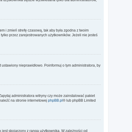
ontem i zmień strefę czasową, tak aby była zgodna z twoim
tylko przez zarejestrowanych użytkowników. Jeżeli nie jesteś
t ustawiony nieprawidłowo. Poinformuj o tym administratora, by
Zapytaj administratora witryny czy może zainstalować pakiet
naleźć na stronie internetowej
phpBB.pl
® lub phpBB Limited
 jest skojarzony z rangą użytkownika. W zależności od