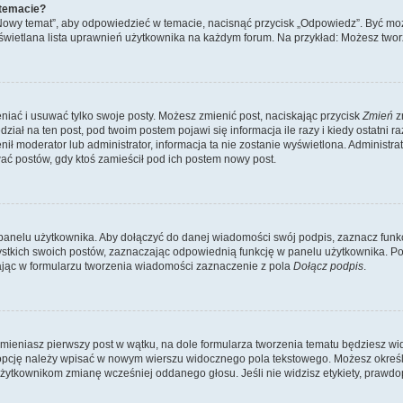
 temacie?
„Nowy temat”, aby odpowiedzieć w temacie, nacisnąć przycisk „Odpowiedz”. Być mo
wyświetlana lista uprawnień użytkownika na każdym forum. Na przykład: Możesz two
niać i usuwać tylko swoje posty. Możesz zmienić post, naciskając przycisk
Zmień
z
iał na ten post, pod twoim postem pojawi się informacja ile razy i kiedy ostatni raz
ienił moderator lub administrator, informacja ta nie zostanie wyświetlona. Administr
ać postów, gdy ktoś zamieścił pod ich postem nowy post.
panelu użytkownika. Aby dołączyć do danej wiadomości swój podpis, zaznacz funk
kich swoich postów, zaznaczając odpowiednią funkcję w panelu użytkownika. Po u
ąc w formularzu tworzenia wiadomości zaznaczenie z pola
Dołącz podpis
.
mieniasz pierwszy post w wątku, na dole formularza tworzenia tematu będziesz widzi
dą opcję należy wpisać w nowym wierszu widocznego pola tekstowego. Możesz określ
 użytkownikom zmianę wcześniej oddanego głosu. Jeśli nie widzisz etykiety, praw