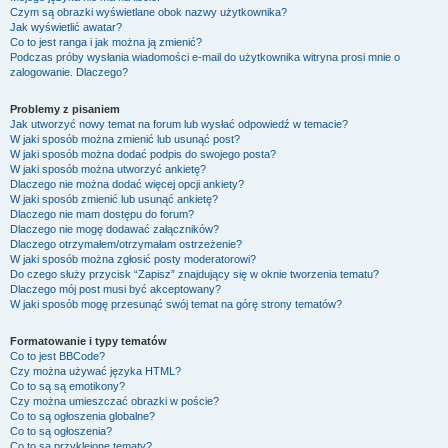
Czym są obrazki wyświetlane obok nazwy użytkownika?
Jak wyświetlić awatar?
Co to jest ranga i jak można ją zmienić?
Podczas próby wysłania wiadomości e-mail do użytkownika witryna prosi mnie o
zalogowanie. Dlaczego?
Problemy z pisaniem
Jak utworzyć nowy temat na forum lub wysłać odpowiedź w temacie?
W jaki sposób można zmienić lub usunąć post?
W jaki sposób można dodać podpis do swojego posta?
W jaki sposób można utworzyć ankietę?
Dlaczego nie można dodać więcej opcji ankiety?
W jaki sposób zmienić lub usunąć ankietę?
Dlaczego nie mam dostępu do forum?
Dlaczego nie mogę dodawać załączników?
Dlaczego otrzymałem/otrzymałam ostrzeżenie?
W jaki sposób można zgłosić posty moderatorowi?
Do czego służy przycisk “Zapisz” znajdujący się w oknie tworzenia tematu?
Dlaczego mój post musi być akceptowany?
W jaki sposób mogę przesunąć swój temat na górę strony tematów?
Formatowanie i typy tematów
Co to jest BBCode?
Czy można używać języka HTML?
Co to są są emotikony?
Czy można umieszczać obrazki w poście?
Co to są ogłoszenia globalne?
Co to są ogłoszenia?
Co to są przyklejone tematy?