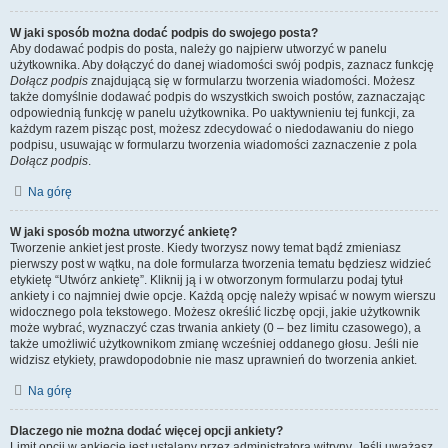
W jaki sposób można dodać podpis do swojego posta?
Aby dodawać podpis do posta, należy go najpierw utworzyć w panelu
użytkownika. Aby dołączyć do danej wiadomości swój podpis, zaznacz funkcję
Dołącz podpis
znajdującą się w formularzu tworzenia wiadomości. Możesz
także domyślnie dodawać podpis do wszystkich swoich postów, zaznaczając
odpowiednią funkcję w panelu użytkownika. Po uaktywnieniu tej funkcji, za
każdym razem pisząc post, możesz zdecydować o niedodawaniu do niego
podpisu, usuwając w formularzu tworzenia wiadomości zaznaczenie z pola
Dołącz podpis
.
Na górę
W jaki sposób można utworzyć ankietę?
Tworzenie ankiet jest proste. Kiedy tworzysz nowy temat bądź zmieniasz
pierwszy post w wątku, na dole formularza tworzenia tematu będziesz widzieć
etykietę “Utwórz ankietę”. Kliknij ją i w otworzonym formularzu podaj tytuł
ankiety i co najmniej dwie opcje. Każdą opcję należy wpisać w nowym wierszu
widocznego pola tekstowego. Możesz określić liczbę opcji, jakie użytkownik
może wybrać, wyznaczyć czas trwania ankiety (0 – bez limitu czasowego), a
także umożliwić użytkownikom zmianę wcześniej oddanego głosu. Jeśli nie
widzisz etykiety, prawdopodobnie nie masz uprawnień do tworzenia ankiet.
Na górę
Dlaczego nie można dodać więcej opcji ankiety?
Limit opcji w ankiecie jest ustalany przez administratora witryny. Jeśli uważasz,