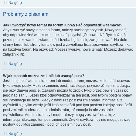
Na górę
Problemy z pisaniem
Jak utworzyć nowy temat na forum lub wysłać odpowiedź w temacie?
Aby utworzyć nowy temat na forum, należy nacisnąć przycisk „Nowy temat”,
aby odpowiedzieć w temacie, nacisnąć przycisk „Odpowiedz”. Być może, że
przed publikowaniem wiadomości trzeba będzie się zarejestrować. Na dole
strony forum lub strony tematów jest wyświetlana lista uprawnień użytkownika
na każdym forum. Na przykład: Możesz tworzyć nowe tematy, Możesz dodawać
załączniki itp.
Na górę
W jaki sposób można zmienić lub usunąć post?
Jeśli nie jesteś administratorem lub moderatorem, możesz zmieniać i usuwać
tylko swoje posty. Możesz zmienić post, naciskając przycisk
Zmień
znajdujący
się przy danym poście. Czasami można to zrobić tylko przez pewien czas po
jego napisaniu. Jeżeli ktoś odpowiedział na ten post, pod twoim postem pojawi
się informacja ile razy i kiedy ostatni raz post był zmieniany. Informacja ta
wyświetli się tylko wtedy, jeśli ktoś zamieścił pod tym postem kolejny post. Jeśli
post zmienił moderator lub administrator, informacja ta nie zostanie
wyświetlona. Administratorzy i moderatorzy mogą zostawić notatkę z
informacją, dlaczego ten post zmieniali. Zwykli użytkownicy nie mogą usuwać
postów, gdy ktoś zamieścił pod ich postem nowy post.
Na górę