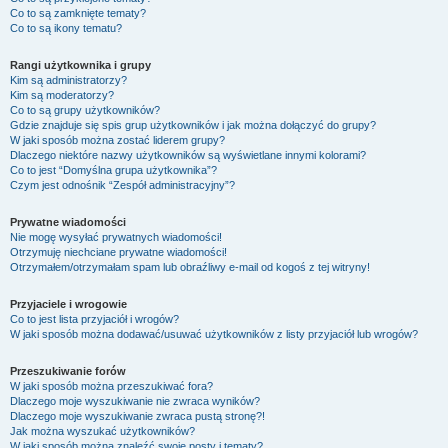
Co to są zamknięte tematy?
Co to są ikony tematu?
Rangi użytkownika i grupy
Kim są administratorzy?
Kim są moderatorzy?
Co to są grupy użytkowników?
Gdzie znajduje się spis grup użytkowników i jak można dołączyć do grupy?
W jaki sposób można zostać liderem grupy?
Dlaczego niektóre nazwy użytkowników są wyświetlane innymi kolorami?
Co to jest “Domyślna grupa użytkownika”?
Czym jest odnośnik “Zespół administracyjny”?
Prywatne wiadomości
Nie mogę wysyłać prywatnych wiadomości!
Otrzymuję niechciane prywatne wiadomości!
Otrzymałem/otrzymałam spam lub obraźliwy e-mail od kogoś z tej witryny!
Przyjaciele i wrogowie
Co to jest lista przyjaciół i wrogów?
W jaki sposób można dodawać/usuwać użytkowników z listy przyjaciół lub wrogów?
Przeszukiwanie forów
W jaki sposób można przeszukiwać fora?
Dlaczego moje wyszukiwanie nie zwraca wyników?
Dlaczego moje wyszukiwanie zwraca pustą stronę?!
Jak można wyszukać użytkowników?
W jaki sposób można znaleźć swoje posty i tematy?