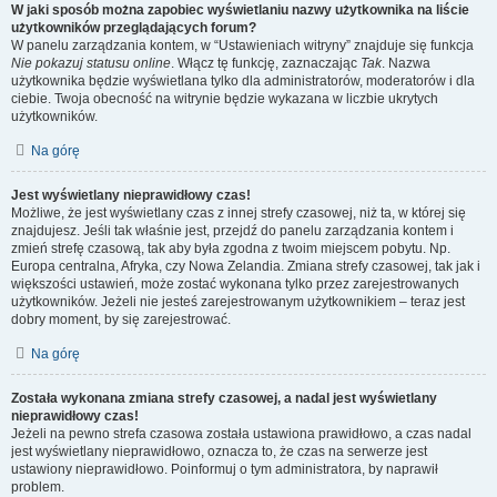
W jaki sposób można zapobiec wyświetlaniu nazwy użytkownika na liście
użytkowników przeglądających forum?
W panelu zarządzania kontem, w “Ustawieniach witryny” znajduje się funkcja
Nie pokazuj statusu online
. Włącz tę funkcję, zaznaczając
Tak
. Nazwa
użytkownika będzie wyświetlana tylko dla administratorów, moderatorów i dla
ciebie. Twoja obecność na witrynie będzie wykazana w liczbie ukrytych
użytkowników.
Na górę
Jest wyświetlany nieprawidłowy czas!
Możliwe, że jest wyświetlany czas z innej strefy czasowej, niż ta, w której się
znajdujesz. Jeśli tak właśnie jest, przejdź do panelu zarządzania kontem i
zmień strefę czasową, tak aby była zgodna z twoim miejscem pobytu. Np.
Europa centralna, Afryka, czy Nowa Zelandia. Zmiana strefy czasowej, tak jak i
większości ustawień, może zostać wykonana tylko przez zarejestrowanych
użytkowników. Jeżeli nie jesteś zarejestrowanym użytkownikiem – teraz jest
dobry moment, by się zarejestrować.
Na górę
Została wykonana zmiana strefy czasowej, a nadal jest wyświetlany
nieprawidłowy czas!
Jeżeli na pewno strefa czasowa została ustawiona prawidłowo, a czas nadal
jest wyświetlany nieprawidłowo, oznacza to, że czas na serwerze jest
ustawiony nieprawidłowo. Poinformuj o tym administratora, by naprawił
problem.