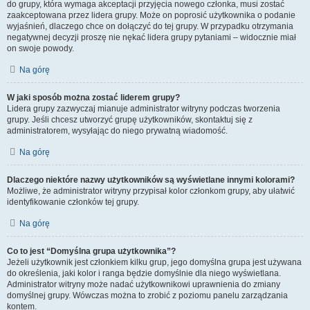
do grupy, która wymaga akceptacji przyjęcia nowego członka, musi zostać
zaakceptowana przez lidera grupy. Może on poprosić użytkownika o podanie
wyjaśnień, dlaczego chce on dołączyć do tej grupy. W przypadku otrzymania
negatywnej decyzji proszę nie nękać lidera grupy pytaniami – widocznie miał
on swoje powody.
Na górę
W jaki sposób można zostać liderem grupy?
Lidera grupy zazwyczaj mianuje administrator witryny podczas tworzenia
grupy. Jeśli chcesz utworzyć grupę użytkowników, skontaktuj się z
administratorem, wysyłając do niego prywatną wiadomość.
Na górę
Dlaczego niektóre nazwy użytkowników są wyświetlane innymi kolorami?
Możliwe, że administrator witryny przypisał kolor członkom grupy, aby ułatwić
identyfikowanie członków tej grupy.
Na górę
Co to jest “Domyślna grupa użytkownika”?
Jeżeli użytkownik jest członkiem kilku grup, jego domyślna grupa jest używana
do określenia, jaki kolor i ranga będzie domyślnie dla niego wyświetlana.
Administrator witryny może nadać użytkownikowi uprawnienia do zmiany
domyślnej grupy. Wówczas można to zrobić z poziomu panelu zarządzania
kontem.