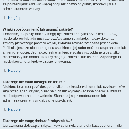
że potrzebujesz wstawić więcej opcji niż dozwolony limit, skontaktuj się z
administratorem witryny.
Na górę
W jaki sposób zmienić lub usunąć ankietę?
Podobnie, jak posty, ankiety mogą być zmieniane tylko przez ich autorów,
moderatorów lub administratorów. Aby zmienić ankietę, należy dokonać
zmiany pierwszego posta w wątku, z którym zawsze związana jest ankieta.
Jeśli nikt jeszcze nie oddał głosu w ankiecie, jej autor może usunąć ankietę lub
zmienić jej opcje. Jednakże, jeśli w ankiecie zostały już oddane głosy, tylko
moderatorzy lub administratorzy mogą ją zmienić, lub usunąć. Zapobiega to
modyfikowaniu ankiety w czasie jej trwania.
Na górę
Dlaczego nie mam dostępu do forum?
Niektóre fora mogą być dostępne tylko dla określonych grup lub użytkowników.
Aby przeglądać, czytać, pisać na nich lub wykonywać inne operacje, musisz
mieć odpowiednie uprawnienia. Skontaktuj się z moderatorem lub
administratorem witryny, aby ci je przydzielił.
Na górę
Dlaczego nie mogę dodawać załączników?
Uprawnienia dotyczące załączników są przydzielane dla każdego forum, dla