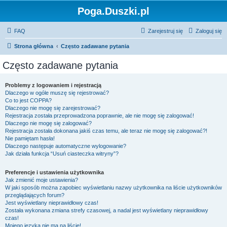
Poga.Duszki.pl
FAQ
Zarejestruj się
Zaloguj się
Strona główna
Często zadawane pytania
Często zadawane pytania
Problemy z logowaniem i rejestracją
Dlaczego w ogóle muszę się rejestrować?
Co to jest COPPA?
Dlaczego nie mogę się zarejestrować?
Rejestracja została przeprowadzona poprawnie, ale nie mogę się zalogować!
Dlaczego nie mogę się zalogować?
Rejestracja została dokonana jakiś czas temu, ale teraz nie mogę się zalogować?!
Nie pamiętam hasła!
Dlaczego następuje automatyczne wylogowanie?
Jak działa funkcja “Usuń ciasteczka witryny”?
Preferencje i ustawienia użytkownika
Jak zmienić moje ustawienia?
W jaki sposób można zapobiec wyświetlaniu nazwy użytkownika na liście użytkowników
przeglądających forum?
Jest wyświetlany nieprawidłowy czas!
Została wykonana zmiana strefy czasowej, a nadal jest wyświetlany nieprawidłowy
czas!
Mojego języka nie ma na liście!