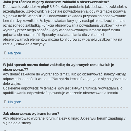
Jaka jest różnica między dodaniem zakładki a obserwowaniem?
Dodawanie zakładek w phpBB 3.0 działa podobnie jak dodawanie zakładek w
przeglądarce. Użytkownik nie dostaje powiadomienia, gdy w temacie pojawia
się nowa treść. W phpBB 3.1 dodawanie zakładek przypomina obserwowanie
tematu. Użytkownik może być powiadamiany, gdy nastąpi aktualizacja tematu
oznaczonego zakładką. Funkcja obserwowania powiadamia użytkownika – w
wybrany przez niego sposób – gdy w obserwowanym temacie bądź forum
pojawiła się nowa treść. Sposoby powiadamiania dla zakładek i
obserwowanych elementów można konfigurować w panelu użytkownika na
karcie „Ustawienia witryny”.
Na górę
W jaki sposób można dodać zakładkę do wybranych tematów lub je
obserwować??
Aby dodać zakładkę do wybranego tematu lub go obserwować, należy kliknąć
odpowiedni odnośnik w menu “Narzędzia tematu” znajdujące się na górze i na
dole wątku.
Udzielenie odpowiedzi w temacie, gdy jest aktywna funkcja “Powiadamiaj o
opublikowaniu odpowiedzi” spowoduje włączenie obserwowania tematu.
Na górę
Jak obserwować wybrane forum?
Aby obserwować wybrane forum, należy kliknąć „Obserwuj forum” znajdujący
się na dole strony.