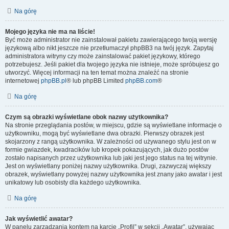
Na górę
Mojego języka nie ma na liście!
Być może administrator nie zainstalował pakietu zawierającego twoją wersję
językową albo nikt jeszcze nie przetłumaczył phpBB3 na twój język. Zapytaj
administratora witryny czy może zainstalować pakiet językowy, którego
potrzebujesz. Jeśli pakiet dla twojego języka nie istnieje, może spróbujesz go
utworzyć. Więcej informacji na ten temat można znaleźć na stronie
internetowej
phpBB.pl
® lub phpBB Limited
phpBB.com
®
Na górę
Czym są obrazki wyświetlane obok nazwy użytkownika?
Na stronie przeglądania postów, w miejscu, gdzie są wyświetlane informacje o
użytkowniku, mogą być wyświetlane dwa obrazki. Pierwszy obrazek jest
skojarzony z rangą użytkownika. W zależności od używanego stylu jest on w
formie gwiazdek, kwadracików lub kropek pokazujących, jak dużo postów
zostało napisanych przez użytkownika lub jaki jest jego status na tej witrynie.
Jest on wyświetlany poniżej nazwy użytkownika. Drugi, zazwyczaj większy
obrazek, wyświetlany powyżej nazwy użytkownika jest znany jako awatar i jest
unikatowy lub osobisty dla każdego użytkownika.
Na górę
Jak wyświetlić awatar?
W panelu zarządzania kontem na karcie „Profil” w sekcji „Awatar”, używając