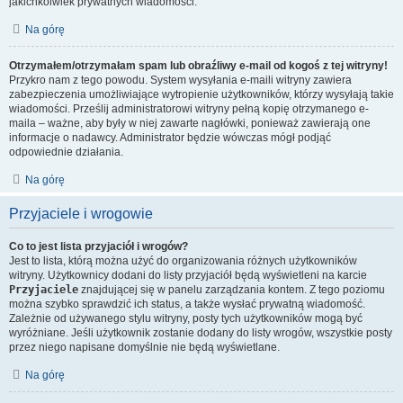
jakichkolwiek prywatnych wiadomości.
Na górę
Otrzymałem/otrzymałam spam lub obraźliwy e-mail od kogoś z tej witryny!
Przykro nam z tego powodu. System wysyłania e-maili witryny zawiera
zabezpieczenia umożliwiające wytropienie użytkowników, którzy wysyłają takie
wiadomości. Prześlij administratorowi witryny pełną kopię otrzymanego e-
maila – ważne, aby były w niej zawarte nagłówki, ponieważ zawierają one
informacje o nadawcy. Administrator będzie wówczas mógł podjąć
odpowiednie działania.
Na górę
Przyjaciele i wrogowie
Co to jest lista przyjaciół i wrogów?
Jest to lista, którą można użyć do organizowania różnych użytkowników
witryny. Użytkownicy dodani do listy przyjaciół będą wyświetleni na karcie
Przyjaciele
znajdującej się w panelu zarządzania kontem. Z tego poziomu
można szybko sprawdzić ich status, a także wysłać prywatną wiadomość.
Zależnie od używanego stylu witryny, posty tych użytkowników mogą być
wyróżniane. Jeśli użytkownik zostanie dodany do listy wrogów, wszystkie posty
przez niego napisane domyślnie nie będą wyświetlane.
Na górę