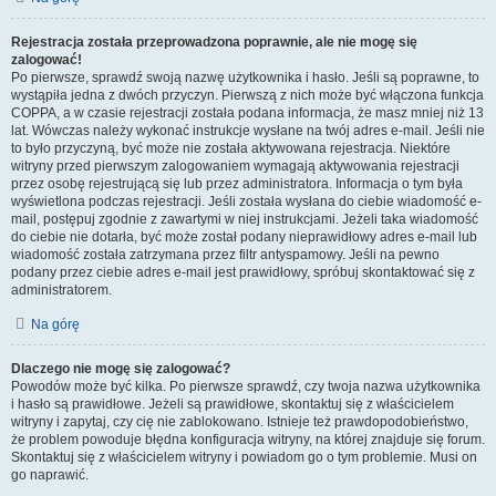
Rejestracja została przeprowadzona poprawnie, ale nie mogę się
zalogować!
Po pierwsze, sprawdź swoją nazwę użytkownika i hasło. Jeśli są poprawne, to
wystąpiła jedna z dwóch przyczyn. Pierwszą z nich może być włączona funkcja
COPPA, a w czasie rejestracji została podana informacja, że masz mniej niż 13
lat. Wówczas należy wykonać instrukcje wysłane na twój adres e-mail. Jeśli nie
to było przyczyną, być może nie została aktywowana rejestracja. Niektóre
witryny przed pierwszym zalogowaniem wymagają aktywowania rejestracji
przez osobę rejestrującą się lub przez administratora. Informacja o tym była
wyświetlona podczas rejestracji. Jeśli została wysłana do ciebie wiadomość e-
mail, postępuj zgodnie z zawartymi w niej instrukcjami. Jeżeli taka wiadomość
do ciebie nie dotarła, być może został podany nieprawidłowy adres e-mail lub
wiadomość została zatrzymana przez filtr antyspamowy. Jeśli na pewno
podany przez ciebie adres e-mail jest prawidłowy, spróbuj skontaktować się z
administratorem.
Na górę
Dlaczego nie mogę się zalogować?
Powodów może być kilka. Po pierwsze sprawdź, czy twoja nazwa użytkownika
i hasło są prawidłowe. Jeżeli są prawidłowe, skontaktuj się z właścicielem
witryny i zapytaj, czy cię nie zablokowano. Istnieje też prawdopodobieństwo,
że problem powoduje błędna konfiguracja witryny, na której znajduje się forum.
Skontaktuj się z właścicielem witryny i powiadom go o tym problemie. Musi on
go naprawić.