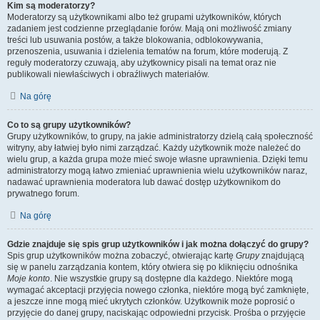
Kim są moderatorzy?
Moderatorzy są użytkownikami albo też grupami użytkowników, których
zadaniem jest codzienne przeglądanie forów. Mają oni możliwość zmiany
treści lub usuwania postów, a także blokowania, odblokowywania,
przenoszenia, usuwania i dzielenia tematów na forum, które moderują. Z
reguły moderatorzy czuwają, aby użytkownicy pisali na temat oraz nie
publikowali niewłaściwych i obraźliwych materiałów.
Na górę
Co to są grupy użytkowników?
Grupy użytkowników, to grupy, na jakie administratorzy dzielą całą społeczność
witryny, aby łatwiej było nimi zarządzać. Każdy użytkownik może należeć do
wielu grup, a każda grupa może mieć swoje własne uprawnienia. Dzięki temu
administratorzy mogą łatwo zmieniać uprawnienia wielu użytkowników naraz,
nadawać uprawnienia moderatora lub dawać dostęp użytkownikom do
prywatnego forum.
Na górę
Gdzie znajduje się spis grup użytkowników i jak można dołączyć do grupy?
Spis grup użytkowników można zobaczyć, otwierając kartę
Grupy
znajdującą
się w panelu zarządzania kontem, który otwiera się po kliknięciu odnośnika
Moje konto
. Nie wszystkie grupy są dostępne dla każdego. Niektóre mogą
wymagać akceptacji przyjęcia nowego członka, niektóre mogą być zamknięte,
a jeszcze inne mogą mieć ukrytych członków. Użytkownik może poprosić o
przyjęcie do danej grupy, naciskając odpowiedni przycisk. Prośba o przyjęcie