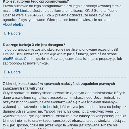
Kto jest autorem tego oprogramowania?
Prawa autorskie do tego oprogramowania w jego niezmodyfikowanej formie,
ma
phpBB Limited
. Jest ono publikowane na licencji GNU General Public
License wersja 2 (GPL-2.0), co w praktyce oznacza, że może być bez
ograniczeń dystrybuowane. Więcej na ten temat dowiesz się na stronie
About phpBB
.
Na górę
Dlaczego funkcja X nie jest dostępna?
To oprogramowanie zostało stworzone i jest licencjonowane przez phpBB
Limited. Jeśli uważasz, że brakuje w nim jakiejś funkcji, przejdź na stronę
phpBB Ideas Centre
, gdzie możesz zagłosować na istniejące propozycje lub
zaproponować nowe funkcje.
Na górę
Z kim się kontaktować w sprawach nadużyć lub zagadnień prawnych
związanych z tą witryną?
W tych sprawach, należy skontaktować się z jednym z administratorów, których
dane wyświetlone są na liście zespołu administracyjnego. Jeżeli jednak nie
otrzymasz odpowiedzi, należy skontaktować się z właścicielem domeny –
wykonaj sprawdzenie
kto to jest
lub, jeśli witryna jest uruchomiona na jednym z
darmowych serwisów, np. Yahoo!, free.fr, f2s.com, itp., z kierownictwem lub
wydziałem nadużyć tego serwisu. Absolutnie
nie należy
do kompetencji phpBB
Limited i nie może ona w żaden sposób być obarczana odpowiedzialnością za
to w jaki sposób, gdzie lub przez kogo ta witryna jest używana. Proszę nie