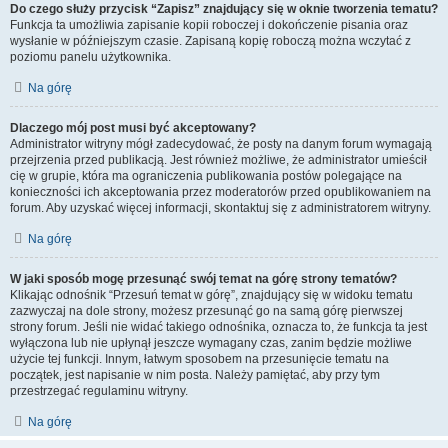
Do czego służy przycisk “Zapisz” znajdujący się w oknie tworzenia tematu?
Funkcja ta umożliwia zapisanie kopii roboczej i dokończenie pisania oraz
wysłanie w późniejszym czasie. Zapisaną kopię roboczą można wczytać z
poziomu panelu użytkownika.
Na górę
Dlaczego mój post musi być akceptowany?
Administrator witryny mógł zadecydować, że posty na danym forum wymagają
przejrzenia przed publikacją. Jest również możliwe, że administrator umieścił
cię w grupie, która ma ograniczenia publikowania postów polegające na
konieczności ich akceptowania przez moderatorów przed opublikowaniem na
forum. Aby uzyskać więcej informacji, skontaktuj się z administratorem witryny.
Na górę
W jaki sposób mogę przesunąć swój temat na górę strony tematów?
Klikając odnośnik “Przesuń temat w górę”, znajdujący się w widoku tematu
zazwyczaj na dole strony, możesz przesunąć go na samą górę pierwszej
strony forum. Jeśli nie widać takiego odnośnika, oznacza to, że funkcja ta jest
wyłączona lub nie upłynął jeszcze wymagany czas, zanim będzie możliwe
użycie tej funkcji. Innym, łatwym sposobem na przesunięcie tematu na
początek, jest napisanie w nim posta. Należy pamiętać, aby przy tym
przestrzegać regulaminu witryny.
Na górę