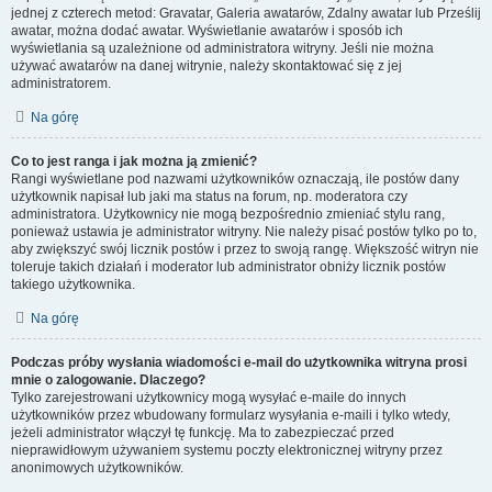
jednej z czterech metod: Gravatar, Galeria awatarów, Zdalny awatar lub Prześlij
awatar, można dodać awatar. Wyświetlanie awatarów i sposób ich
wyświetlania są uzależnione od administratora witryny. Jeśli nie można
używać awatarów na danej witrynie, należy skontaktować się z jej
administratorem.
Na górę
Co to jest ranga i jak można ją zmienić?
Rangi wyświetlane pod nazwami użytkowników oznaczają, ile postów dany
użytkownik napisał lub jaki ma status na forum, np. moderatora czy
administratora. Użytkownicy nie mogą bezpośrednio zmieniać stylu rang,
ponieważ ustawia je administrator witryny. Nie należy pisać postów tylko po to,
aby zwiększyć swój licznik postów i przez to swoją rangę. Większość witryn nie
toleruje takich działań i moderator lub administrator obniży licznik postów
takiego użytkownika.
Na górę
Podczas próby wysłania wiadomości e-mail do użytkownika witryna prosi
mnie o zalogowanie. Dlaczego?
Tylko zarejestrowani użytkownicy mogą wysyłać e-maile do innych
użytkowników przez wbudowany formularz wysyłania e-maili i tylko wtedy,
jeżeli administrator włączył tę funkcję. Ma to zabezpieczać przed
nieprawidłowym używaniem systemu poczty elektronicznej witryny przez
anonimowych użytkowników.