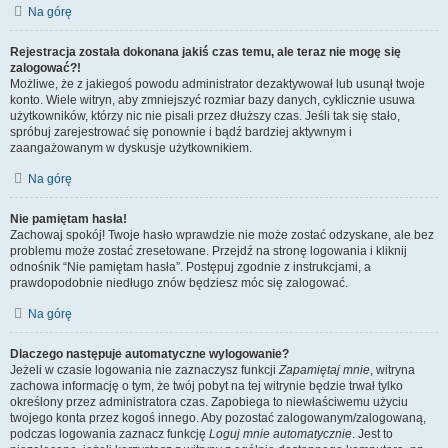
Na górę
Rejestracja została dokonana jakiś czas temu, ale teraz nie mogę się
zalogować?!
Możliwe, że z jakiegoś powodu administrator dezaktywował lub usunął twoje
konto. Wiele witryn, aby zmniejszyć rozmiar bazy danych, cyklicznie usuwa
użytkowników, którzy nic nie pisali przez dłuższy czas. Jeśli tak się stało,
spróbuj zarejestrować się ponownie i bądź bardziej aktywnym i
zaangażowanym w dyskusje użytkownikiem.
Na górę
Nie pamiętam hasła!
Zachowaj spokój! Twoje hasło wprawdzie nie może zostać odzyskane, ale bez
problemu może zostać zresetowane. Przejdź na stronę logowania i kliknij
odnośnik “Nie pamiętam hasła”. Postępuj zgodnie z instrukcjami, a
prawdopodobnie niedługo znów będziesz móc się zalogować.
Na górę
Dlaczego następuje automatyczne wylogowanie?
Jeżeli w czasie logowania nie zaznaczysz funkcji
Zapamiętaj mnie
, witryna
zachowa informację o tym, że twój pobyt na tej witrynie będzie trwał tylko
określony przez administratora czas. Zapobiega to niewłaściwemu użyciu
twojego konta przez kogoś innego. Aby pozostać zalogowanym/zalogowaną,
podczas logowania zaznacz funkcję
Loguj mnie automatycznie
. Jest to