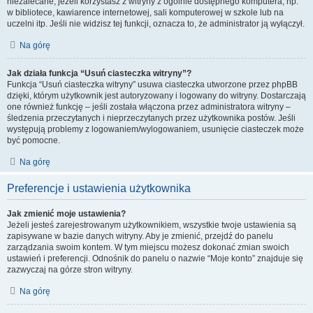
niezalecane, jeżeli korzystasz z witryny z ogólnie dostępnego komputera, np.
w bibliotece, kawiarence internetowej, sali komputerowej w szkole lub na
uczelni itp. Jeśli nie widzisz tej funkcji, oznacza to, że administrator ją wyłączył.
Na górę
Jak działa funkcja “Usuń ciasteczka witryny”?
Funkcja “Usuń ciasteczka witryny” usuwa ciasteczka utworzone przez phpBB
dzięki, którym użytkownik jest autoryzowany i logowany do witryny. Dostarczają
one również funkcję – jeśli została włączona przez administratora witryny –
śledzenia przeczytanych i nieprzeczytanych przez użytkownika postów. Jeśli
występują problemy z logowaniem/wylogowaniem, usunięcie ciasteczek może
być pomocne.
Na górę
Preferencje i ustawienia użytkownika
Jak zmienić moje ustawienia?
Jeżeli jesteś zarejestrowanym użytkownikiem, wszystkie twoje ustawienia są
zapisywane w bazie danych witryny. Aby je zmienić, przejdź do panelu
zarządzania swoim kontem. W tym miejscu możesz dokonać zmian swoich
ustawień i preferencji. Odnośnik do panelu o nazwie “Moje konto” znajduje się
zazwyczaj na górze stron witryny.
Na górę