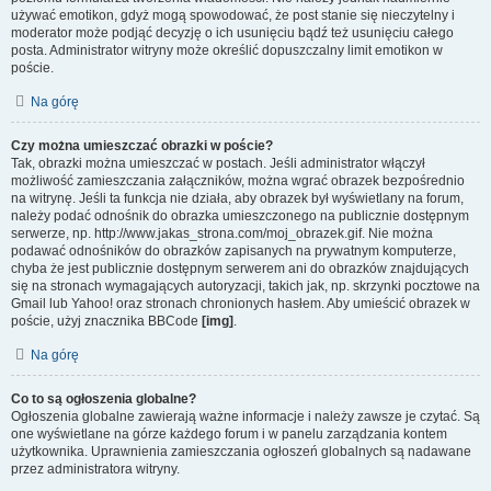
używać emotikon, gdyż mogą spowodować, że post stanie się nieczytelny i
moderator może podjąć decyzję o ich usunięciu bądź też usunięciu całego
posta. Administrator witryny może określić dopuszczalny limit emotikon w
poście.
Na górę
Czy można umieszczać obrazki w poście?
Tak, obrazki można umieszczać w postach. Jeśli administrator włączył
możliwość zamieszczania załączników, można wgrać obrazek bezpośrednio
na witrynę. Jeśli ta funkcja nie działa, aby obrazek był wyświetlany na forum,
należy podać odnośnik do obrazka umieszczonego na publicznie dostępnym
serwerze, np. http://www.jakas_strona.com/moj_obrazek.gif. Nie można
podawać odnośników do obrazków zapisanych na prywatnym komputerze,
chyba że jest publicznie dostępnym serwerem ani do obrazków znajdujących
się na stronach wymagających autoryzacji, takich jak, np. skrzynki pocztowe na
Gmail lub Yahoo! oraz stronach chronionych hasłem. Aby umieścić obrazek w
poście, użyj znacznika BBCode
[img]
.
Na górę
Co to są ogłoszenia globalne?
Ogłoszenia globalne zawierają ważne informacje i należy zawsze je czytać. Są
one wyświetlane na górze każdego forum i w panelu zarządzania kontem
użytkownika. Uprawnienia zamieszczania ogłoszeń globalnych są nadawane
przez administratora witryny.