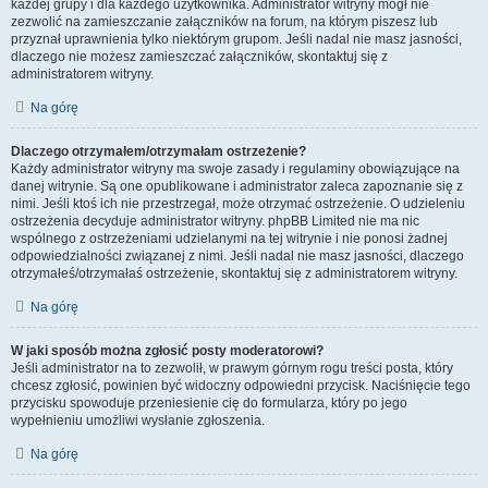
każdej grupy i dla każdego użytkownika. Administrator witryny mógł nie
zezwolić na zamieszczanie załączników na forum, na którym piszesz lub
przyznał uprawnienia tylko niektórym grupom. Jeśli nadal nie masz jasności,
dlaczego nie możesz zamieszczać załączników, skontaktuj się z
administratorem witryny.
Na górę
Dlaczego otrzymałem/otrzymałam ostrzeżenie?
Każdy administrator witryny ma swoje zasady i regulaminy obowiązujące na
danej witrynie. Są one opublikowane i administrator zaleca zapoznanie się z
nimi. Jeśli ktoś ich nie przestrzegał, może otrzymać ostrzeżenie. O udzieleniu
ostrzeżenia decyduje administrator witryny. phpBB Limited nie ma nic
wspólnego z ostrzeżeniami udzielanymi na tej witrynie i nie ponosi żadnej
odpowiedzialności związanej z nimi. Jeśli nadal nie masz jasności, dlaczego
otrzymałeś/otrzymałaś ostrzeżenie, skontaktuj się z administratorem witryny.
Na górę
W jaki sposób można zgłosić posty moderatorowi?
Jeśli administrator na to zezwolił, w prawym górnym rogu treści posta, który
chcesz zgłosić, powinien być widoczny odpowiedni przycisk. Naciśnięcie tego
przycisku spowoduje przeniesienie cię do formularza, który po jego
wypełnieniu umożliwi wysłanie zgłoszenia.
Na górę