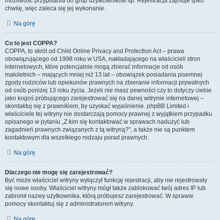
możliwość przypisania do grup użytkowników itp. Rejestracja zajmuje tylko
chwilę, więc zaleca się jej wykonanie.
Na górę
Co to jest COPPA?
COPPA, to skrót od Child Online Privacy and Protection Act – prawa
obowiązującego od 1998 roku w USA, nakładającego na właścicieli stron
internetowych, które potencjalnie mogą zbierać informacje od osób
małoletnich – mających mniej niż 13 lat – obowiązek posiadania pisemnej
zgody rodziców lub opiekunów prawnych na zbieranie informacji prywatnych
od osób poniżej 13 roku życia. Jeżeli nie masz pewności czy to dotyczy ciebie
jako kogoś próbującego zarejestrować się na danej witrynie internetowej –
skontaktuj się z prawnikiem, by uzyskać wyjaśnienie. phpBB Limited i
właściciele tej witryny nie dostarczają pomocy prawnej z wyjątkiem przypadku
opisanego w pytaniu „Z kim się kontaktować w sprawach nadużyć lub
zagadnień prawnych związanych z tą witryną?”, a także nie są punktem
kontaktowym dla wszelkiego rodzaju porad prawnych.
Na górę
Dlaczego nie mogę się zarejestrować?
Być może właściciel witryny wyłączył funkcję rejestracji, aby nie rejestrowały
się nowe osoby. Właściciel witryny mógł także zablokować twój adres IP lub
zabronił nazwy użytkownika, którą próbujesz zarejestrować. W sprawie
pomocy skontaktuj się z administratorem witryny.
Na górę