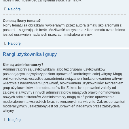
może mieć możliwość zamykania swoich tematów.
Na górę
Co to są ikony tematu?
Ikony tematu są obrazkami wybieranymi przez autora tematu skojarzonymi z
postami – sugerują ich treść. Możliwość korzystania z ikon tematu uzależniona
jest od uprawnień nadanych przez administratora witryny.
Na górę
Rangi użytkownika i grupy
Kim są administratorzy?
Administratorzy są użytkownikami albo też grupami użytkowników
posiadającymi najwyższy poziom uprawnień kontrolnych całej witryny. Mogą
oni kontrolować wszystkie zagadnienia związane z funkcjonowaniem witryny
włącznie z nadawaniem uprawnień, blokowaniem użytkowników, tworzeniem
grup użytkowników lub moderatorów itp. Zakres ich uprawnień zależy od
założyciela witryny i innych administratorów mających prawo nominowania
nowych administratorów. Administratorzy mogą mieć pełne uprawnienia
moderatorów na wszystkich forach utworzonych na witrynie. Zakres uprawnień
moderacyjnych uzależniony jest od uprawnień nadanych przez założyciela
witryny.
Na górę