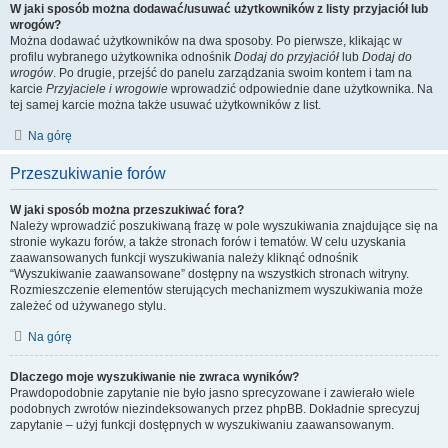
W jaki sposób można dodawać/usuwać użytkowników z listy przyjaciół lub
wrogów?
Można dodawać użytkowników na dwa sposoby. Po pierwsze, klikając w
profilu wybranego użytkownika odnośnik
Dodaj do przyjaciół
lub
Dodaj do
wrogów
. Po drugie, przejść do panelu zarządzania swoim kontem i tam na
karcie
Przyjaciele i wrogowie
wprowadzić odpowiednie dane użytkownika. Na
tej samej karcie można także usuwać użytkowników z list.
Na górę
Przeszukiwanie forów
W jaki sposób można przeszukiwać fora?
Należy wprowadzić poszukiwaną frazę w pole wyszukiwania znajdujące się na
stronie wykazu forów, a także stronach forów i tematów. W celu uzyskania
zaawansowanych funkcji wyszukiwania należy kliknąć odnośnik
“Wyszukiwanie zaawansowane” dostępny na wszystkich stronach witryny.
Rozmieszczenie elementów sterujących mechanizmem wyszukiwania może
zależeć od używanego stylu.
Na górę
Dlaczego moje wyszukiwanie nie zwraca wyników?
Prawdopodobnie zapytanie nie było jasno sprecyzowane i zawierało wiele
podobnych zwrotów niezindeksowanych przez phpBB. Dokładnie sprecyzuj
zapytanie – użyj funkcji dostępnych w wyszukiwaniu zaawansowanym.