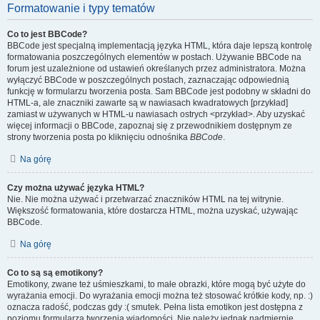
Formatowanie i typy tematów
Co to jest BBCode?
BBCode jest specjalną implementacją języka HTML, która daje lepszą kontrolę
formatowania poszczególnych elementów w postach. Używanie BBCode na
forum jest uzależnione od ustawień określanych przez administratora. Można
wyłączyć BBCode w poszczególnych postach, zaznaczając odpowiednią
funkcję w formularzu tworzenia posta. Sam BBCode jest podobny w składni do
HTML-a, ale znaczniki zawarte są w nawiasach kwadratowych [przykład]
zamiast w używanych w HTML-u nawiasach ostrych <przykład>. Aby uzyskać
więcej informacji o BBCode, zapoznaj się z przewodnikiem dostępnym ze
strony tworzenia posta po kliknięciu odnośnika
BBCode
.
Na górę
Czy można używać języka HTML?
Nie. Nie można używać i przetwarzać znaczników HTML na tej witrynie.
Większość formatowania, które dostarcza HTML, można uzyskać, używając
BBCode.
Na górę
Co to są są emotikony?
Emotikony, zwane też uśmieszkami, to małe obrazki, które mogą być użyte do
wyrażania emocji. Do wyrażania emocji można też stosować krótkie kody, np. :)
oznacza radość, podczas gdy :( smutek. Pełna lista emotikon jest dostępna z
poziomu formularza tworzenia wiadomości. Nie należy jednak nadmiernie