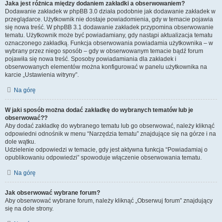
Jaka jest różnica między dodaniem zakładki a obserwowaniem?
Dodawanie zakładek w phpBB 3.0 działa podobnie jak dodawanie zakładek w
przeglądarce. Użytkownik nie dostaje powiadomienia, gdy w temacie pojawia
się nowa treść. W phpBB 3.1 dodawanie zakładek przypomina obserwowanie
tematu. Użytkownik może być powiadamiany, gdy nastąpi aktualizacja tematu
oznaczonego zakładką. Funkcja obserwowania powiadamia użytkownika – w
wybrany przez niego sposób – gdy w obserwowanym temacie bądź forum
pojawiła się nowa treść. Sposoby powiadamiania dla zakładek i
obserwowanych elementów można konfigurować w panelu użytkownika na
karcie „Ustawienia witryny”.
Na górę
W jaki sposób można dodać zakładkę do wybranych tematów lub je
obserwować??
Aby dodać zakładkę do wybranego tematu lub go obserwować, należy kliknąć
odpowiedni odnośnik w menu “Narzędzia tematu” znajdujące się na górze i na
dole wątku.
Udzielenie odpowiedzi w temacie, gdy jest aktywna funkcja “Powiadamiaj o
opublikowaniu odpowiedzi” spowoduje włączenie obserwowania tematu.
Na górę
Jak obserwować wybrane forum?
Aby obserwować wybrane forum, należy kliknąć „Obserwuj forum” znajdujący
się na dole strony.