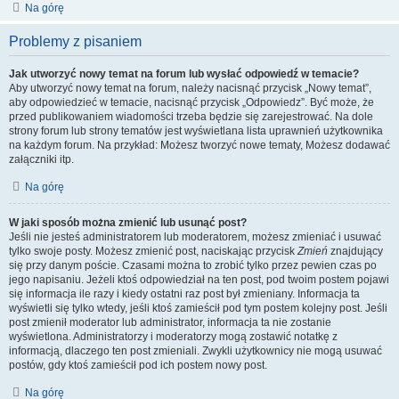
Na górę
Problemy z pisaniem
Jak utworzyć nowy temat na forum lub wysłać odpowiedź w temacie?
Aby utworzyć nowy temat na forum, należy nacisnąć przycisk „Nowy temat”,
aby odpowiedzieć w temacie, nacisnąć przycisk „Odpowiedz”. Być może, że
przed publikowaniem wiadomości trzeba będzie się zarejestrować. Na dole
strony forum lub strony tematów jest wyświetlana lista uprawnień użytkownika
na każdym forum. Na przykład: Możesz tworzyć nowe tematy, Możesz dodawać
załączniki itp.
Na górę
W jaki sposób można zmienić lub usunąć post?
Jeśli nie jesteś administratorem lub moderatorem, możesz zmieniać i usuwać
tylko swoje posty. Możesz zmienić post, naciskając przycisk
Zmień
znajdujący
się przy danym poście. Czasami można to zrobić tylko przez pewien czas po
jego napisaniu. Jeżeli ktoś odpowiedział na ten post, pod twoim postem pojawi
się informacja ile razy i kiedy ostatni raz post był zmieniany. Informacja ta
wyświetli się tylko wtedy, jeśli ktoś zamieścił pod tym postem kolejny post. Jeśli
post zmienił moderator lub administrator, informacja ta nie zostanie
wyświetlona. Administratorzy i moderatorzy mogą zostawić notatkę z
informacją, dlaczego ten post zmieniali. Zwykli użytkownicy nie mogą usuwać
postów, gdy ktoś zamieścił pod ich postem nowy post.
Na górę