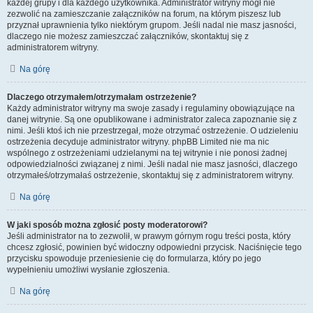
każdej grupy i dla każdego użytkownika. Administrator witryny mógł nie
zezwolić na zamieszczanie załączników na forum, na którym piszesz lub
przyznał uprawnienia tylko niektórym grupom. Jeśli nadal nie masz jasności,
dlaczego nie możesz zamieszczać załączników, skontaktuj się z
administratorem witryny.
Na górę
Dlaczego otrzymałem/otrzymałam ostrzeżenie?
Każdy administrator witryny ma swoje zasady i regulaminy obowiązujące na
danej witrynie. Są one opublikowane i administrator zaleca zapoznanie się z
nimi. Jeśli ktoś ich nie przestrzegał, może otrzymać ostrzeżenie. O udzieleniu
ostrzeżenia decyduje administrator witryny. phpBB Limited nie ma nic
wspólnego z ostrzeżeniami udzielanymi na tej witrynie i nie ponosi żadnej
odpowiedzialności związanej z nimi. Jeśli nadal nie masz jasności, dlaczego
otrzymałeś/otrzymałaś ostrzeżenie, skontaktuj się z administratorem witryny.
Na górę
W jaki sposób można zgłosić posty moderatorowi?
Jeśli administrator na to zezwolił, w prawym górnym rogu treści posta, który
chcesz zgłosić, powinien być widoczny odpowiedni przycisk. Naciśnięcie tego
przycisku spowoduje przeniesienie cię do formularza, który po jego
wypełnieniu umożliwi wysłanie zgłoszenia.
Na górę