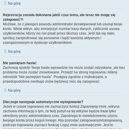
Na górę
Rejestracja została dokonana jakiś czas temu, ale teraz nie mogę się
zalogować?!
Możliwe, że z jakiegoś powodu administrator dezaktywował lub usunął twoje
konto. Wiele witryn, aby zmniejszyć rozmiar bazy danych, cyklicznie usuwa
użytkowników, którzy nic nie pisali przez dłuższy czas. Jeśli tak się stało,
spróbuj zarejestrować się ponownie i bądź bardziej aktywnym i
zaangażowanym w dyskusje użytkownikiem.
Na górę
Nie pamiętam hasła!
Zachowaj spokój! Twoje hasło wprawdzie nie może zostać odzyskane, ale bez
problemu może zostać zresetowane. Przejdź na stronę logowania i kliknij
odnośnik “Nie pamiętam hasła”. Postępuj zgodnie z instrukcjami, a
prawdopodobnie niedługo znów będziesz móc się zalogować.
Na górę
Dlaczego następuje automatyczne wylogowanie?
Jeżeli w czasie logowania nie zaznaczysz funkcji
Zapamiętaj mnie
, witryna
zachowa informację o tym, że twój pobyt na tej witrynie będzie trwał tylko
określony przez administratora czas. Zapobiega to niewłaściwemu użyciu
twojego konta przez kogoś innego. Aby pozostać zalogowanym/zalogowaną,
podczas logowania zaznacz funkcję
Loguj mnie automatycznie
. Jest to