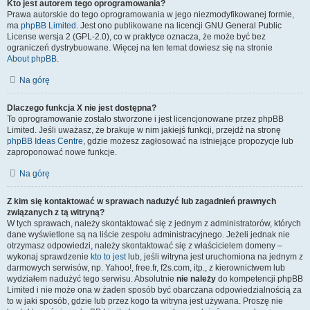
Kto jest autorem tego oprogramowania?
Prawa autorskie do tego oprogramowania w jego niezmodyfikowanej formie,
ma
phpBB Limited
. Jest ono publikowane na licencji GNU General Public
License wersja 2 (GPL-2.0), co w praktyce oznacza, że może być bez
ograniczeń dystrybuowane. Więcej na ten temat dowiesz się na stronie
About phpBB
.
Na górę
Dlaczego funkcja X nie jest dostępna?
To oprogramowanie zostało stworzone i jest licencjonowane przez phpBB
Limited. Jeśli uważasz, że brakuje w nim jakiejś funkcji, przejdź na stronę
phpBB Ideas Centre
, gdzie możesz zagłosować na istniejące propozycje lub
zaproponować nowe funkcje.
Na górę
Z kim się kontaktować w sprawach nadużyć lub zagadnień prawnych
związanych z tą witryną?
W tych sprawach, należy skontaktować się z jednym z administratorów, których
dane wyświetlone są na liście zespołu administracyjnego. Jeżeli jednak nie
otrzymasz odpowiedzi, należy skontaktować się z właścicielem domeny –
wykonaj sprawdzenie
kto to jest
lub, jeśli witryna jest uruchomiona na jednym z
darmowych serwisów, np. Yahoo!, free.fr, f2s.com, itp., z kierownictwem lub
wydziałem nadużyć tego serwisu. Absolutnie
nie należy
do kompetencji phpBB
Limited i nie może ona w żaden sposób być obarczana odpowiedzialnością za
to w jaki sposób, gdzie lub przez kogo ta witryna jest używana. Proszę nie