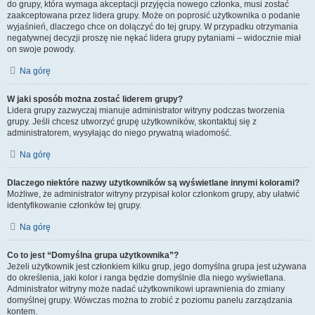
do grupy, która wymaga akceptacji przyjęcia nowego członka, musi zostać
zaakceptowana przez lidera grupy. Może on poprosić użytkownika o podanie
wyjaśnień, dlaczego chce on dołączyć do tej grupy. W przypadku otrzymania
negatywnej decyzji proszę nie nękać lidera grupy pytaniami – widocznie miał
on swoje powody.
Na górę
W jaki sposób można zostać liderem grupy?
Lidera grupy zazwyczaj mianuje administrator witryny podczas tworzenia
grupy. Jeśli chcesz utworzyć grupę użytkowników, skontaktuj się z
administratorem, wysyłając do niego prywatną wiadomość.
Na górę
Dlaczego niektóre nazwy użytkowników są wyświetlane innymi kolorami?
Możliwe, że administrator witryny przypisał kolor członkom grupy, aby ułatwić
identyfikowanie członków tej grupy.
Na górę
Co to jest “Domyślna grupa użytkownika”?
Jeżeli użytkownik jest członkiem kilku grup, jego domyślna grupa jest używana
do określenia, jaki kolor i ranga będzie domyślnie dla niego wyświetlana.
Administrator witryny może nadać użytkownikowi uprawnienia do zmiany
domyślnej grupy. Wówczas można to zrobić z poziomu panelu zarządzania
kontem.