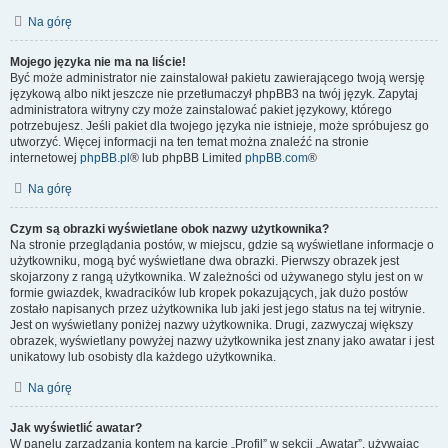
Na górę
Mojego języka nie ma na liście!
Być może administrator nie zainstalował pakietu zawierającego twoją wersję
językową albo nikt jeszcze nie przetłumaczył phpBB3 na twój język. Zapytaj
administratora witryny czy może zainstalować pakiet językowy, którego
potrzebujesz. Jeśli pakiet dla twojego języka nie istnieje, może spróbujesz go
utworzyć. Więcej informacji na ten temat można znaleźć na stronie
internetowej
phpBB.pl
® lub phpBB Limited
phpBB.com
®
Na górę
Czym są obrazki wyświetlane obok nazwy użytkownika?
Na stronie przeglądania postów, w miejscu, gdzie są wyświetlane informacje o
użytkowniku, mogą być wyświetlane dwa obrazki. Pierwszy obrazek jest
skojarzony z rangą użytkownika. W zależności od używanego stylu jest on w
formie gwiazdek, kwadracików lub kropek pokazujących, jak dużo postów
zostało napisanych przez użytkownika lub jaki jest jego status na tej witrynie.
Jest on wyświetlany poniżej nazwy użytkownika. Drugi, zazwyczaj większy
obrazek, wyświetlany powyżej nazwy użytkownika jest znany jako awatar i jest
unikatowy lub osobisty dla każdego użytkownika.
Na górę
Jak wyświetlić awatar?
W panelu zarządzania kontem na karcie „Profil” w sekcji „Awatar”, używając