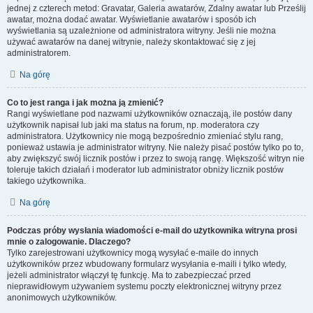
jednej z czterech metod: Gravatar, Galeria awatarów, Zdalny awatar lub Prześlij
awatar, można dodać awatar. Wyświetlanie awatarów i sposób ich
wyświetlania są uzależnione od administratora witryny. Jeśli nie można
używać awatarów na danej witrynie, należy skontaktować się z jej
administratorem.
Na górę
Co to jest ranga i jak można ją zmienić?
Rangi wyświetlane pod nazwami użytkowników oznaczają, ile postów dany
użytkownik napisał lub jaki ma status na forum, np. moderatora czy
administratora. Użytkownicy nie mogą bezpośrednio zmieniać stylu rang,
ponieważ ustawia je administrator witryny. Nie należy pisać postów tylko po to,
aby zwiększyć swój licznik postów i przez to swoją rangę. Większość witryn nie
toleruje takich działań i moderator lub administrator obniży licznik postów
takiego użytkownika.
Na górę
Podczas próby wysłania wiadomości e-mail do użytkownika witryna prosi
mnie o zalogowanie. Dlaczego?
Tylko zarejestrowani użytkownicy mogą wysyłać e-maile do innych
użytkowników przez wbudowany formularz wysyłania e-maili i tylko wtedy,
jeżeli administrator włączył tę funkcję. Ma to zabezpieczać przed
nieprawidłowym używaniem systemu poczty elektronicznej witryny przez
anonimowych użytkowników.