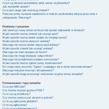
Czym są obrazki wyświetlane obok nazwy użytkownika?
Jak wyświetlić awatar?
Co to jest ranga i jak można ją zmienić?
Podczas próby wysłania wiadomości e-mail do użytkownika witryna prosi mnie o
zalogowanie. Dlaczego?
Problemy z pisaniem
Jak utworzyć nowy temat na forum lub wysłać odpowiedź w temacie?
W jaki sposób można zmienić lub usunąć post?
W jaki sposób można dodać podpis do swojego posta?
W jaki sposób można utworzyć ankietę?
Dlaczego nie można dodać więcej opcji ankiety?
W jaki sposób zmienić lub usunąć ankietę?
Dlaczego nie mam dostępu do forum?
Dlaczego nie mogę dodawać załączników?
Dlaczego otrzymałem/otrzymałam ostrzeżenie?
W jaki sposób można zgłosić posty moderatorowi?
Do czego służy przycisk “Zapisz” znajdujący się w oknie tworzenia tematu?
Dlaczego mój post musi być akceptowany?
W jaki sposób mogę przesunąć swój temat na górę strony tematów?
Formatowanie i typy tematów
Co to jest BBCode?
Czy można używać języka HTML?
Co to są są emotikony?
Czy można umieszczać obrazki w poście?
Co to są ogłoszenia globalne?
Co to są ogłoszenia?
Co to są przyklejone tematy?