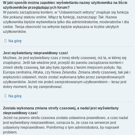
W jaki sposób można zapobiec wyświetlaniu nazwy użytkownika na liście
użytkowników przeglądających forum?
W panelu zarządzania kontem, w “Ustawieniach witryny” znajduje się funkcja
Nie pokazuj statusu online
. Włącz tę funkcję, zaznaczając
Tak
. Nazwa
użytkownika będzie wyświetlana tylko dla administratorów, moderatorów i dla
ciebie. Twoja obecność na witrynie będzie wykazana w liczbie ukrytych
użytkowników.
Na górę
Jest wyświetlany nieprawidłowy czas!
Możliwe, że jest wyświetlany czas z innej strefy czasowej, niż ta, w której się
znajdujesz. Jeśli tak właśnie jest, przejdź do panelu zarządzania kontem i
zmień strefę czasową, tak aby była zgodna z twoim miejscem pobytu. Np.
Europa centralna, Afryka, czy Nowa Zelandia. Zmiana strefy czasowej, tak jak i
większości ustawień, może zostać wykonana tylko przez zarejestrowanych
użytkowników. Jeżeli nie jesteś zarejestrowanym użytkownikiem – teraz jest
dobry moment, by się zarejestrować.
Na górę
Została wykonana zmiana strefy czasowej, a nadal jest wyświetlany
nieprawidłowy czas!
Jeżeli na pewno strefa czasowa została ustawiona prawidłowo, a czas nadal
jest wyświetlany nieprawidłowo, oznacza to, że czas na serwerze jest
ustawiony nieprawidłowo. Poinformuj o tym administratora, by naprawił
problem.