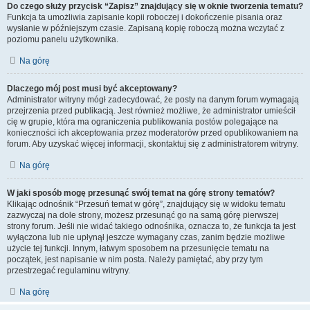
Do czego służy przycisk “Zapisz” znajdujący się w oknie tworzenia tematu?
Funkcja ta umożliwia zapisanie kopii roboczej i dokończenie pisania oraz
wysłanie w późniejszym czasie. Zapisaną kopię roboczą można wczytać z
poziomu panelu użytkownika.
Na górę
Dlaczego mój post musi być akceptowany?
Administrator witryny mógł zadecydować, że posty na danym forum wymagają
przejrzenia przed publikacją. Jest również możliwe, że administrator umieścił
cię w grupie, która ma ograniczenia publikowania postów polegające na
konieczności ich akceptowania przez moderatorów przed opublikowaniem na
forum. Aby uzyskać więcej informacji, skontaktuj się z administratorem witryny.
Na górę
W jaki sposób mogę przesunąć swój temat na górę strony tematów?
Klikając odnośnik “Przesuń temat w górę”, znajdujący się w widoku tematu
zazwyczaj na dole strony, możesz przesunąć go na samą górę pierwszej
strony forum. Jeśli nie widać takiego odnośnika, oznacza to, że funkcja ta jest
wyłączona lub nie upłynął jeszcze wymagany czas, zanim będzie możliwe
użycie tej funkcji. Innym, łatwym sposobem na przesunięcie tematu na
początek, jest napisanie w nim posta. Należy pamiętać, aby przy tym
przestrzegać regulaminu witryny.
Na górę