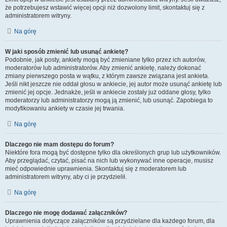
że potrzebujesz wstawić więcej opcji niż dozwolony limit, skontaktuj się z
administratorem witryny.
Na górę
W jaki sposób zmienić lub usunąć ankietę?
Podobnie, jak posty, ankiety mogą być zmieniane tylko przez ich autorów,
moderatorów lub administratorów. Aby zmienić ankietę, należy dokonać
zmiany pierwszego posta w wątku, z którym zawsze związana jest ankieta.
Jeśli nikt jeszcze nie oddał głosu w ankiecie, jej autor może usunąć ankietę lub
zmienić jej opcje. Jednakże, jeśli w ankiecie zostały już oddane głosy, tylko
moderatorzy lub administratorzy mogą ją zmienić, lub usunąć. Zapobiega to
modyfikowaniu ankiety w czasie jej trwania.
Na górę
Dlaczego nie mam dostępu do forum?
Niektóre fora mogą być dostępne tylko dla określonych grup lub użytkowników.
Aby przeglądać, czytać, pisać na nich lub wykonywać inne operacje, musisz
mieć odpowiednie uprawnienia. Skontaktuj się z moderatorem lub
administratorem witryny, aby ci je przydzielił.
Na górę
Dlaczego nie mogę dodawać załączników?
Uprawnienia dotyczące załączników są przydzielane dla każdego forum, dla