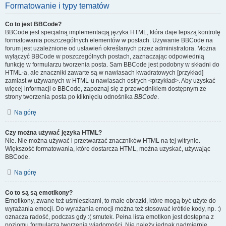
Formatowanie i typy tematów
Co to jest BBCode?
BBCode jest specjalną implementacją języka HTML, która daje lepszą kontrolę
formatowania poszczególnych elementów w postach. Używanie BBCode na
forum jest uzależnione od ustawień określanych przez administratora. Można
wyłączyć BBCode w poszczególnych postach, zaznaczając odpowiednią
funkcję w formularzu tworzenia posta. Sam BBCode jest podobny w składni do
HTML-a, ale znaczniki zawarte są w nawiasach kwadratowych [przykład]
zamiast w używanych w HTML-u nawiasach ostrych <przykład>. Aby uzyskać
więcej informacji o BBCode, zapoznaj się z przewodnikiem dostępnym ze
strony tworzenia posta po kliknięciu odnośnika
BBCode
.
Na górę
Czy można używać języka HTML?
Nie. Nie można używać i przetwarzać znaczników HTML na tej witrynie.
Większość formatowania, które dostarcza HTML, można uzyskać, używając
BBCode.
Na górę
Co to są są emotikony?
Emotikony, zwane też uśmieszkami, to małe obrazki, które mogą być użyte do
wyrażania emocji. Do wyrażania emocji można też stosować krótkie kody, np. :)
oznacza radość, podczas gdy :( smutek. Pełna lista emotikon jest dostępna z
poziomu formularza tworzenia wiadomości. Nie należy jednak nadmiernie