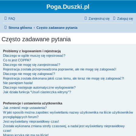
Poga.Duszki.pl
FAQ
Zarejestruj się
Zaloguj się
Strona główna
Często zadawane pytania
Często zadawane pytania
Problemy z logowaniem i rejestracją
Dlaczego w ogóle muszę się rejestrować?
Co to jest COPPA?
Dlaczego nie mogę się zarejestrować?
Rejestracja została przeprowadzona poprawnie, ale nie mogę się zalogować!
Dlaczego nie mogę się zalogować?
Rejestracja została dokonana jakiś czas temu, ale teraz nie mogę się zalogować?!
Nie pamiętam hasła!
Dlaczego następuje automatyczne wylogowanie?
Jak działa funkcja “Usuń ciasteczka witryny”?
Preferencje i ustawienia użytkownika
Jak zmienić moje ustawienia?
W jaki sposób można zapobiec wyświetlaniu nazwy użytkownika na liście użytkowników
przeglądających forum?
Jest wyświetlany nieprawidłowy czas!
Została wykonana zmiana strefy czasowej, a nadal jest wyświetlany nieprawidłowy
czas!
Mojego języka nie ma na liście!