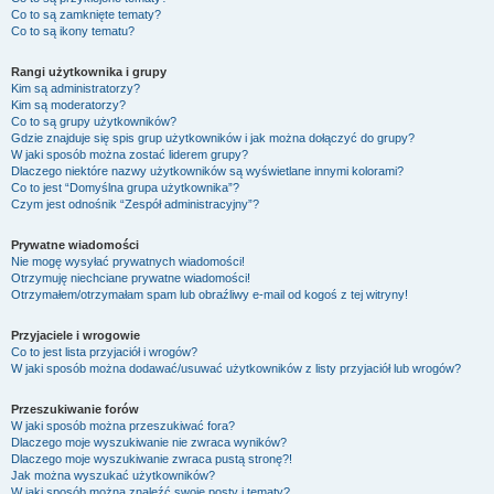
Co to są zamknięte tematy?
Co to są ikony tematu?
Rangi użytkownika i grupy
Kim są administratorzy?
Kim są moderatorzy?
Co to są grupy użytkowników?
Gdzie znajduje się spis grup użytkowników i jak można dołączyć do grupy?
W jaki sposób można zostać liderem grupy?
Dlaczego niektóre nazwy użytkowników są wyświetlane innymi kolorami?
Co to jest “Domyślna grupa użytkownika”?
Czym jest odnośnik “Zespół administracyjny”?
Prywatne wiadomości
Nie mogę wysyłać prywatnych wiadomości!
Otrzymuję niechciane prywatne wiadomości!
Otrzymałem/otrzymałam spam lub obraźliwy e-mail od kogoś z tej witryny!
Przyjaciele i wrogowie
Co to jest lista przyjaciół i wrogów?
W jaki sposób można dodawać/usuwać użytkowników z listy przyjaciół lub wrogów?
Przeszukiwanie forów
W jaki sposób można przeszukiwać fora?
Dlaczego moje wyszukiwanie nie zwraca wyników?
Dlaczego moje wyszukiwanie zwraca pustą stronę?!
Jak można wyszukać użytkowników?
W jaki sposób można znaleźć swoje posty i tematy?