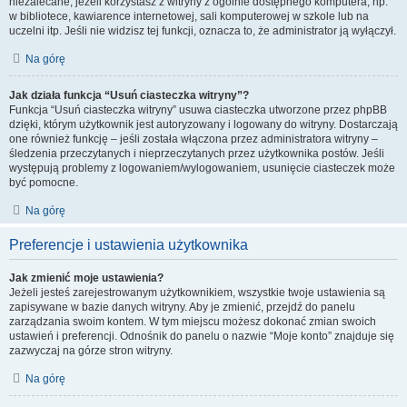
niezalecane, jeżeli korzystasz z witryny z ogólnie dostępnego komputera, np.
w bibliotece, kawiarence internetowej, sali komputerowej w szkole lub na
uczelni itp. Jeśli nie widzisz tej funkcji, oznacza to, że administrator ją wyłączył.
Na górę
Jak działa funkcja “Usuń ciasteczka witryny”?
Funkcja “Usuń ciasteczka witryny” usuwa ciasteczka utworzone przez phpBB
dzięki, którym użytkownik jest autoryzowany i logowany do witryny. Dostarczają
one również funkcję – jeśli została włączona przez administratora witryny –
śledzenia przeczytanych i nieprzeczytanych przez użytkownika postów. Jeśli
występują problemy z logowaniem/wylogowaniem, usunięcie ciasteczek może
być pomocne.
Na górę
Preferencje i ustawienia użytkownika
Jak zmienić moje ustawienia?
Jeżeli jesteś zarejestrowanym użytkownikiem, wszystkie twoje ustawienia są
zapisywane w bazie danych witryny. Aby je zmienić, przejdź do panelu
zarządzania swoim kontem. W tym miejscu możesz dokonać zmian swoich
ustawień i preferencji. Odnośnik do panelu o nazwie “Moje konto” znajduje się
zazwyczaj na górze stron witryny.
Na górę