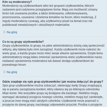
Kim są moderatorzy?
Moderatorzy są użytkownikami albo też grupami użytkowników, których
zadaniem jest codzienne przeglądanie forów. Mają oni możliwość zmiany
treści lub usuwania postów, a także blokowania, odblokowywania,
przenoszenia, usuwania i dzielenia tematów na forum, które moderują. Z
reguły moderatorzy czuwają, aby użytkownicy pisali na temat oraz nie
publikowali niewłaściwych i obraźliwych materiałów.
Na górę
Co to są grupy użytkowników?
Grupy użytkowników, to grupy, na jakie administratorzy dzielą całą społeczność
witryny, aby łatwiej było nimi zarządzać. Każdy użytkownik może należeć do
wielu grup, a każda grupa może mieć swoje własne uprawnienia. Dzięki temu
administratorzy mogą łatwo zmieniać uprawnienia wielu użytkowników naraz,
nadawać uprawnienia moderatora lub dawać dostęp użytkownikom do
prywatnego forum.
Na górę
Gdzie znajduje się spis grup użytkowników i jak można dołączyć do grupy?
Spis grup użytkowników można zobaczyć, otwierając kartę
Grupy
znajdującą
się w panelu zarządzania kontem, który otwiera się po kliknięciu odnośnika
Moje konto
. Nie wszystkie grupy są dostępne dla każdego. Niektóre mogą
wymagać akceptacji przyjęcia nowego członka, niektóre mogą być zamknięte,
a jeszcze inne mogą mieć ukrytych członków. Użytkownik może poprosić o
przyjęcie do danej grupy, naciskając odpowiedni przycisk. Prośba o przyjęcie