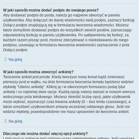
W jaki sposób można dodać podpis do swojego posta?
Aby dodawać podpis do posta, należy go najpierw utworzyć w panelu
użytkownika. Aby dołączyć do danej wiadomości swój podpis, zaznacz funkcję
Dołącz podpis
znajdującą się w formularzu tworzenia wiadomości. Możesz
także domyślnie dodawać podpis do wszystkich swoich postów, zaznaczając
odpowiednią funkcję w panelu użytkownika. Po uaktywnieniu tej funkcji, za
każdym razem pisząc post, możesz zdecydować o niedodawaniu do niego
podpisu, usuwając w formularzu tworzenia wiadomości zaznaczenie z pola
Dołącz podpis
.
Na górę
W jaki sposób można utworzyć ankietę?
Tworzenie ankiet jest proste. Kiedy tworzysz nowy temat bądź zmieniasz
pierwszy post w wątku, na dole formularza tworzenia tematu będziesz widzieć
etykietę “Utwórz ankietę”. Kliknij ją i w otworzonym formularzu podaj tytuł
ankiety i co najmniej dwie opcje. Każdą opcję należy wpisać w nowym wierszu
widocznego pola tekstowego. Możesz określić liczbę opcji, jakie użytkownik
może wybrać, wyznaczyć czas trwania ankiety (0 – bez limitu czasowego), a
także umożliwić użytkownikom zmianę wcześniej oddanego głosu. Jeśli nie
widzisz etykiety, prawdopodobnie nie masz uprawnień do tworzenia ankiet.
Na górę
Dlaczego nie można dodać więcej opcji ankiety?
Limit opcji w ankiecie jest ustalany przez administratora witryny. Jeśli uważasz,