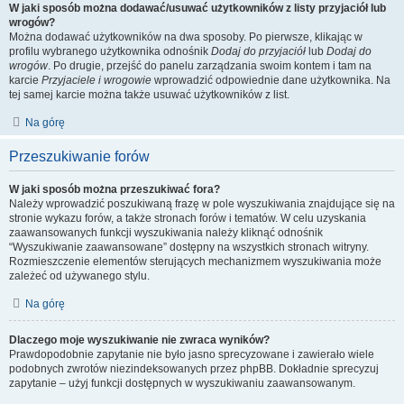
W jaki sposób można dodawać/usuwać użytkowników z listy przyjaciół lub
wrogów?
Można dodawać użytkowników na dwa sposoby. Po pierwsze, klikając w
profilu wybranego użytkownika odnośnik
Dodaj do przyjaciół
lub
Dodaj do
wrogów
. Po drugie, przejść do panelu zarządzania swoim kontem i tam na
karcie
Przyjaciele i wrogowie
wprowadzić odpowiednie dane użytkownika. Na
tej samej karcie można także usuwać użytkowników z list.
Na górę
Przeszukiwanie forów
W jaki sposób można przeszukiwać fora?
Należy wprowadzić poszukiwaną frazę w pole wyszukiwania znajdujące się na
stronie wykazu forów, a także stronach forów i tematów. W celu uzyskania
zaawansowanych funkcji wyszukiwania należy kliknąć odnośnik
“Wyszukiwanie zaawansowane” dostępny na wszystkich stronach witryny.
Rozmieszczenie elementów sterujących mechanizmem wyszukiwania może
zależeć od używanego stylu.
Na górę
Dlaczego moje wyszukiwanie nie zwraca wyników?
Prawdopodobnie zapytanie nie było jasno sprecyzowane i zawierało wiele
podobnych zwrotów niezindeksowanych przez phpBB. Dokładnie sprecyzuj
zapytanie – użyj funkcji dostępnych w wyszukiwaniu zaawansowanym.