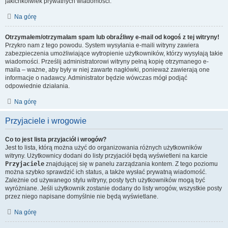
jakichkolwiek prywatnych wiadomości.
Na górę
Otrzymałem/otrzymałam spam lub obraźliwy e-mail od kogoś z tej witryny!
Przykro nam z tego powodu. System wysyłania e-maili witryny zawiera
zabezpieczenia umożliwiające wytropienie użytkowników, którzy wysyłają takie
wiadomości. Prześlij administratorowi witryny pełną kopię otrzymanego e-
maila – ważne, aby były w niej zawarte nagłówki, ponieważ zawierają one
informacje o nadawcy. Administrator będzie wówczas mógł podjąć
odpowiednie działania.
Na górę
Przyjaciele i wrogowie
Co to jest lista przyjaciół i wrogów?
Jest to lista, którą można użyć do organizowania różnych użytkowników
witryny. Użytkownicy dodani do listy przyjaciół będą wyświetleni na karcie
Przyjaciele
znajdującej się w panelu zarządzania kontem. Z tego poziomu
można szybko sprawdzić ich status, a także wysłać prywatną wiadomość.
Zależnie od używanego stylu witryny, posty tych użytkowników mogą być
wyróżniane. Jeśli użytkownik zostanie dodany do listy wrogów, wszystkie posty
przez niego napisane domyślnie nie będą wyświetlane.
Na górę