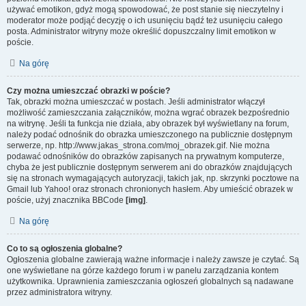
używać emotikon, gdyż mogą spowodować, że post stanie się nieczytelny i
moderator może podjąć decyzję o ich usunięciu bądź też usunięciu całego
posta. Administrator witryny może określić dopuszczalny limit emotikon w
poście.
Na górę
Czy można umieszczać obrazki w poście?
Tak, obrazki można umieszczać w postach. Jeśli administrator włączył
możliwość zamieszczania załączników, można wgrać obrazek bezpośrednio
na witrynę. Jeśli ta funkcja nie działa, aby obrazek był wyświetlany na forum,
należy podać odnośnik do obrazka umieszczonego na publicznie dostępnym
serwerze, np. http://www.jakas_strona.com/moj_obrazek.gif. Nie można
podawać odnośników do obrazków zapisanych na prywatnym komputerze,
chyba że jest publicznie dostępnym serwerem ani do obrazków znajdujących
się na stronach wymagających autoryzacji, takich jak, np. skrzynki pocztowe na
Gmail lub Yahoo! oraz stronach chronionych hasłem. Aby umieścić obrazek w
poście, użyj znacznika BBCode
[img]
.
Na górę
Co to są ogłoszenia globalne?
Ogłoszenia globalne zawierają ważne informacje i należy zawsze je czytać. Są
one wyświetlane na górze każdego forum i w panelu zarządzania kontem
użytkownika. Uprawnienia zamieszczania ogłoszeń globalnych są nadawane
przez administratora witryny.