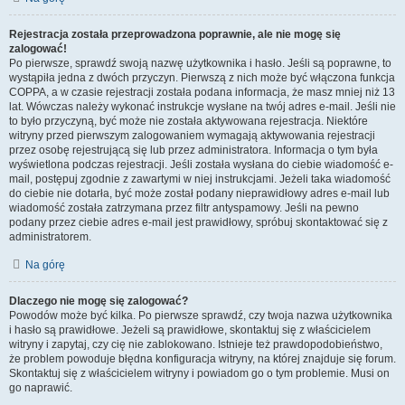
Rejestracja została przeprowadzona poprawnie, ale nie mogę się
zalogować!
Po pierwsze, sprawdź swoją nazwę użytkownika i hasło. Jeśli są poprawne, to
wystąpiła jedna z dwóch przyczyn. Pierwszą z nich może być włączona funkcja
COPPA, a w czasie rejestracji została podana informacja, że masz mniej niż 13
lat. Wówczas należy wykonać instrukcje wysłane na twój adres e-mail. Jeśli nie
to było przyczyną, być może nie została aktywowana rejestracja. Niektóre
witryny przed pierwszym zalogowaniem wymagają aktywowania rejestracji
przez osobę rejestrującą się lub przez administratora. Informacja o tym była
wyświetlona podczas rejestracji. Jeśli została wysłana do ciebie wiadomość e-
mail, postępuj zgodnie z zawartymi w niej instrukcjami. Jeżeli taka wiadomość
do ciebie nie dotarła, być może został podany nieprawidłowy adres e-mail lub
wiadomość została zatrzymana przez filtr antyspamowy. Jeśli na pewno
podany przez ciebie adres e-mail jest prawidłowy, spróbuj skontaktować się z
administratorem.
Na górę
Dlaczego nie mogę się zalogować?
Powodów może być kilka. Po pierwsze sprawdź, czy twoja nazwa użytkownika
i hasło są prawidłowe. Jeżeli są prawidłowe, skontaktuj się z właścicielem
witryny i zapytaj, czy cię nie zablokowano. Istnieje też prawdopodobieństwo,
że problem powoduje błędna konfiguracja witryny, na której znajduje się forum.
Skontaktuj się z właścicielem witryny i powiadom go o tym problemie. Musi on
go naprawić.