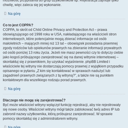
możliwość przypisania do grup użytkowników itp. Rejestracja zajmuje tylko
chwilę, więc zaleca się jej wykonanie.
Na górę
Co to jest COPPA?
COPPA, to skrót od Child Online Privacy and Protection Act – prawa
obowiązującego od 1998 roku w USA, nakładającego na właścicieli stron
internetowych, które potencjalnie mogą zbierać informacje od osób
małoletnich – mających mniej niż 13 lat – obowiązek posiadania pisemnej
zgody rodziców lub opiekunów prawnych na zbieranie informacji prywatnych
od osób poniżej 13 roku życia. Jeżeli nie masz pewności czy to dotyczy ciebie
jako kogoś próbującego zarejestrować się na danej witrynie internetowej –
skontaktuj się z prawnikiem, by uzyskać wyjaśnienie. phpBB Limited i
właściciele tej witryny nie dostarczają pomocy prawnej z wyjątkiem przypadku
opisanego w pytaniu „Z kim się kontaktować w sprawach nadużyć lub
zagadnień prawnych związanych z tą witryną?”, a także nie są punktem
kontaktowym dla wszelkiego rodzaju porad prawnych.
Na górę
Dlaczego nie mogę się zarejestrować?
Być może właściciel witryny wyłączył funkcję rejestracji, aby nie rejestrowały
się nowe osoby. Właściciel witryny mógł także zablokować twój adres IP lub
zabronił nazwy użytkownika, którą próbujesz zarejestrować. W sprawie
pomocy skontaktuj się z administratorem witryny.
Na górę