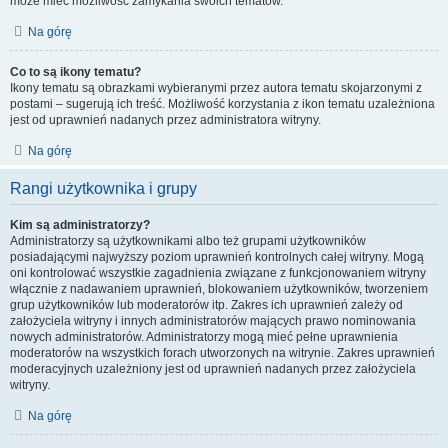
może mieć możliwość zamykania swoich tematów.
Na górę
Co to są ikony tematu?
Ikony tematu są obrazkami wybieranymi przez autora tematu skojarzonymi z
postami – sugerują ich treść. Możliwość korzystania z ikon tematu uzależniona
jest od uprawnień nadanych przez administratora witryny.
Na górę
Rangi użytkownika i grupy
Kim są administratorzy?
Administratorzy są użytkownikami albo też grupami użytkowników
posiadającymi najwyższy poziom uprawnień kontrolnych całej witryny. Mogą
oni kontrolować wszystkie zagadnienia związane z funkcjonowaniem witryny
włącznie z nadawaniem uprawnień, blokowaniem użytkowników, tworzeniem
grup użytkowników lub moderatorów itp. Zakres ich uprawnień zależy od
założyciela witryny i innych administratorów mających prawo nominowania
nowych administratorów. Administratorzy mogą mieć pełne uprawnienia
moderatorów na wszystkich forach utworzonych na witrynie. Zakres uprawnień
moderacyjnych uzależniony jest od uprawnień nadanych przez założyciela
witryny.
Na górę