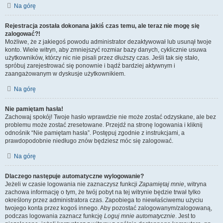
Na górę
Rejestracja została dokonana jakiś czas temu, ale teraz nie mogę się
zalogować?!
Możliwe, że z jakiegoś powodu administrator dezaktywował lub usunął twoje
konto. Wiele witryn, aby zmniejszyć rozmiar bazy danych, cyklicznie usuwa
użytkowników, którzy nic nie pisali przez dłuższy czas. Jeśli tak się stało,
spróbuj zarejestrować się ponownie i bądź bardziej aktywnym i
zaangażowanym w dyskusje użytkownikiem.
Na górę
Nie pamiętam hasła!
Zachowaj spokój! Twoje hasło wprawdzie nie może zostać odzyskane, ale bez
problemu może zostać zresetowane. Przejdź na stronę logowania i kliknij
odnośnik “Nie pamiętam hasła”. Postępuj zgodnie z instrukcjami, a
prawdopodobnie niedługo znów będziesz móc się zalogować.
Na górę
Dlaczego następuje automatyczne wylogowanie?
Jeżeli w czasie logowania nie zaznaczysz funkcji
Zapamiętaj mnie
, witryna
zachowa informację o tym, że twój pobyt na tej witrynie będzie trwał tylko
określony przez administratora czas. Zapobiega to niewłaściwemu użyciu
twojego konta przez kogoś innego. Aby pozostać zalogowanym/zalogowaną,
podczas logowania zaznacz funkcję
Loguj mnie automatycznie
. Jest to