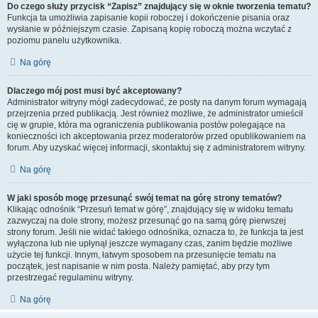
Do czego służy przycisk “Zapisz” znajdujący się w oknie tworzenia tematu?
Funkcja ta umożliwia zapisanie kopii roboczej i dokończenie pisania oraz
wysłanie w późniejszym czasie. Zapisaną kopię roboczą można wczytać z
poziomu panelu użytkownika.
Na górę
Dlaczego mój post musi być akceptowany?
Administrator witryny mógł zadecydować, że posty na danym forum wymagają
przejrzenia przed publikacją. Jest również możliwe, że administrator umieścił
cię w grupie, która ma ograniczenia publikowania postów polegające na
konieczności ich akceptowania przez moderatorów przed opublikowaniem na
forum. Aby uzyskać więcej informacji, skontaktuj się z administratorem witryny.
Na górę
W jaki sposób mogę przesunąć swój temat na górę strony tematów?
Klikając odnośnik “Przesuń temat w górę”, znajdujący się w widoku tematu
zazwyczaj na dole strony, możesz przesunąć go na samą górę pierwszej
strony forum. Jeśli nie widać takiego odnośnika, oznacza to, że funkcja ta jest
wyłączona lub nie upłynął jeszcze wymagany czas, zanim będzie możliwe
użycie tej funkcji. Innym, łatwym sposobem na przesunięcie tematu na
początek, jest napisanie w nim posta. Należy pamiętać, aby przy tym
przestrzegać regulaminu witryny.
Na górę