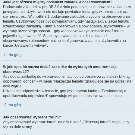
Jaka jest różnica między dodaniem zakładki a obserwowaniem?
Dodawanie zakładek w phpBB 3.0 działa podobnie jak dodawanie zakładek w
przeglądarce. Użytkownik nie dostaje powiadomienia, gdy w temacie pojawia
się nowa treść. W phpBB 3.1 dodawanie zakładek przypomina obserwowanie
tematu. Użytkownik może być powiadamiany, gdy nastąpi aktualizacja tematu
oznaczonego zakładką. Funkcja obserwowania powiadamia użytkownika – w
wybrany przez niego sposób – gdy w obserwowanym temacie bądź forum
pojawiła się nowa treść. Sposoby powiadamiania dla zakładek i
obserwowanych elementów można konfigurować w panelu użytkownika na
karcie „Ustawienia witryny”.
Na górę
W jaki sposób można dodać zakładkę do wybranych tematów lub je
obserwować??
Aby dodać zakładkę do wybranego tematu lub go obserwować, należy kliknąć
odpowiedni odnośnik w menu “Narzędzia tematu” znajdujące się na górze i na
dole wątku.
Udzielenie odpowiedzi w temacie, gdy jest aktywna funkcja “Powiadamiaj o
opublikowaniu odpowiedzi” spowoduje włączenie obserwowania tematu.
Na górę
Jak obserwować wybrane forum?
Aby obserwować wybrane forum, należy kliknąć „Obserwuj forum” znajdujący
się na dole strony.