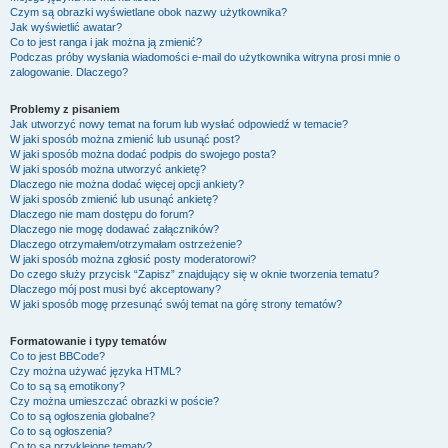
Czym są obrazki wyświetlane obok nazwy użytkownika?
Jak wyświetlić awatar?
Co to jest ranga i jak można ją zmienić?
Podczas próby wysłania wiadomości e-mail do użytkownika witryna prosi mnie o
zalogowanie. Dlaczego?
Problemy z pisaniem
Jak utworzyć nowy temat na forum lub wysłać odpowiedź w temacie?
W jaki sposób można zmienić lub usunąć post?
W jaki sposób można dodać podpis do swojego posta?
W jaki sposób można utworzyć ankietę?
Dlaczego nie można dodać więcej opcji ankiety?
W jaki sposób zmienić lub usunąć ankietę?
Dlaczego nie mam dostępu do forum?
Dlaczego nie mogę dodawać załączników?
Dlaczego otrzymałem/otrzymałam ostrzeżenie?
W jaki sposób można zgłosić posty moderatorowi?
Do czego służy przycisk “Zapisz” znajdujący się w oknie tworzenia tematu?
Dlaczego mój post musi być akceptowany?
W jaki sposób mogę przesunąć swój temat na górę strony tematów?
Formatowanie i typy tematów
Co to jest BBCode?
Czy można używać języka HTML?
Co to są są emotikony?
Czy można umieszczać obrazki w poście?
Co to są ogłoszenia globalne?
Co to są ogłoszenia?
Co to są przyklejone tematy?