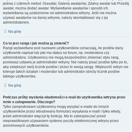
jednej z czterech metod: Gravatar, Galeria awatarów, Zdalny awatar lub Prześlij
awatar, można dodać awatar. Wyświetlanie awatarów i sposób ich
wyświetlania są uzależnione od administratora witryny. Jeśli nie można
używać awatarów na danej witrynie, należy skontaktować się z jej
administratorem.
Na górę
Co to jest ranga i jak można ją zmienić?
Rangi wyświetlane pod nazwami użytkowników oznaczają, ile postów dany
użytkownik napisał lub jaki ma status na forum, np. moderatora czy
administratora. Użytkownicy nie mogą bezpośrednio zmieniać stylu rang,
ponieważ ustawia je administrator witryny. Nie należy pisać postów tylko po to,
aby zwiększyć swój licznik postów i przez to swoją rangę. Większość witryn nie
toleruje takich działań i moderator lub administrator obniży licznik postów
takiego użytkownika.
Na górę
Podczas próby wysłania wiadomości e-mail do użytkownika witryna prosi
mnie o zalogowanie. Dlaczego?
Tylko zarejestrowani użytkownicy mogą wysyłać e-maile do innych
użytkowników przez wbudowany formularz wysyłania e-maili i tylko wtedy,
jeżeli administrator włączył tę funkcję. Ma to zabezpieczać przed
nieprawidłowym używaniem systemu poczty elektronicznej witryny przez
anonimowych użytkowników.