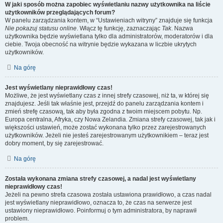
W jaki sposób można zapobiec wyświetlaniu nazwy użytkownika na liście
użytkowników przeglądających forum?
W panelu zarządzania kontem, w “Ustawieniach witryny” znajduje się funkcja
Nie pokazuj statusu online
. Włącz tę funkcję, zaznaczając
Tak
. Nazwa
użytkownika będzie wyświetlana tylko dla administratorów, moderatorów i dla
ciebie. Twoja obecność na witrynie będzie wykazana w liczbie ukrytych
użytkowników.
Na górę
Jest wyświetlany nieprawidłowy czas!
Możliwe, że jest wyświetlany czas z innej strefy czasowej, niż ta, w której się
znajdujesz. Jeśli tak właśnie jest, przejdź do panelu zarządzania kontem i
zmień strefę czasową, tak aby była zgodna z twoim miejscem pobytu. Np.
Europa centralna, Afryka, czy Nowa Zelandia. Zmiana strefy czasowej, tak jak i
większości ustawień, może zostać wykonana tylko przez zarejestrowanych
użytkowników. Jeżeli nie jesteś zarejestrowanym użytkownikiem – teraz jest
dobry moment, by się zarejestrować.
Na górę
Została wykonana zmiana strefy czasowej, a nadal jest wyświetlany
nieprawidłowy czas!
Jeżeli na pewno strefa czasowa została ustawiona prawidłowo, a czas nadal
jest wyświetlany nieprawidłowo, oznacza to, że czas na serwerze jest
ustawiony nieprawidłowo. Poinformuj o tym administratora, by naprawił
problem.