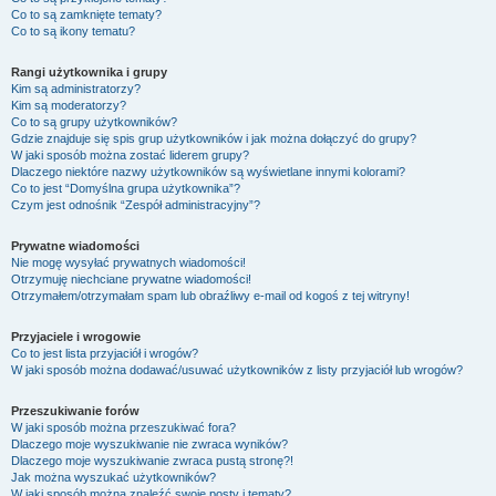
Co to są zamknięte tematy?
Co to są ikony tematu?
Rangi użytkownika i grupy
Kim są administratorzy?
Kim są moderatorzy?
Co to są grupy użytkowników?
Gdzie znajduje się spis grup użytkowników i jak można dołączyć do grupy?
W jaki sposób można zostać liderem grupy?
Dlaczego niektóre nazwy użytkowników są wyświetlane innymi kolorami?
Co to jest “Domyślna grupa użytkownika”?
Czym jest odnośnik “Zespół administracyjny”?
Prywatne wiadomości
Nie mogę wysyłać prywatnych wiadomości!
Otrzymuję niechciane prywatne wiadomości!
Otrzymałem/otrzymałam spam lub obraźliwy e-mail od kogoś z tej witryny!
Przyjaciele i wrogowie
Co to jest lista przyjaciół i wrogów?
W jaki sposób można dodawać/usuwać użytkowników z listy przyjaciół lub wrogów?
Przeszukiwanie forów
W jaki sposób można przeszukiwać fora?
Dlaczego moje wyszukiwanie nie zwraca wyników?
Dlaczego moje wyszukiwanie zwraca pustą stronę?!
Jak można wyszukać użytkowników?
W jaki sposób można znaleźć swoje posty i tematy?