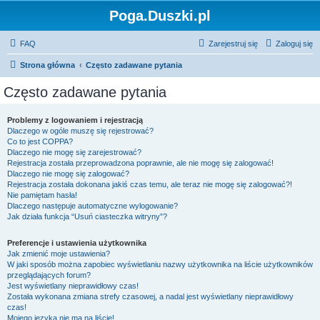
Poga.Duszki.pl
FAQ
Zarejestruj się
Zaloguj się
Strona główna
Często zadawane pytania
Często zadawane pytania
Problemy z logowaniem i rejestracją
Dlaczego w ogóle muszę się rejestrować?
Co to jest COPPA?
Dlaczego nie mogę się zarejestrować?
Rejestracja została przeprowadzona poprawnie, ale nie mogę się zalogować!
Dlaczego nie mogę się zalogować?
Rejestracja została dokonana jakiś czas temu, ale teraz nie mogę się zalogować?!
Nie pamiętam hasła!
Dlaczego następuje automatyczne wylogowanie?
Jak działa funkcja “Usuń ciasteczka witryny”?
Preferencje i ustawienia użytkownika
Jak zmienić moje ustawienia?
W jaki sposób można zapobiec wyświetlaniu nazwy użytkownika na liście użytkowników
przeglądających forum?
Jest wyświetlany nieprawidłowy czas!
Została wykonana zmiana strefy czasowej, a nadal jest wyświetlany nieprawidłowy
czas!
Mojego języka nie ma na liście!