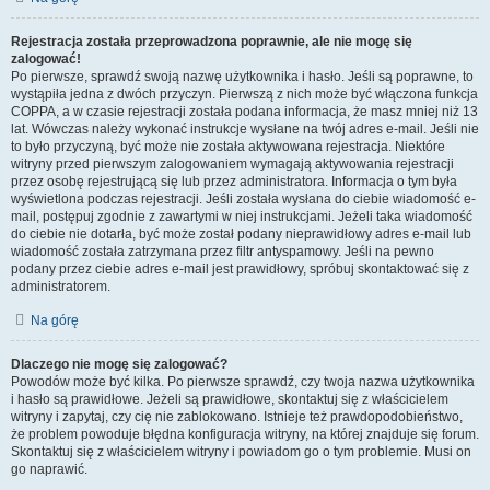
Rejestracja została przeprowadzona poprawnie, ale nie mogę się
zalogować!
Po pierwsze, sprawdź swoją nazwę użytkownika i hasło. Jeśli są poprawne, to
wystąpiła jedna z dwóch przyczyn. Pierwszą z nich może być włączona funkcja
COPPA, a w czasie rejestracji została podana informacja, że masz mniej niż 13
lat. Wówczas należy wykonać instrukcje wysłane na twój adres e-mail. Jeśli nie
to było przyczyną, być może nie została aktywowana rejestracja. Niektóre
witryny przed pierwszym zalogowaniem wymagają aktywowania rejestracji
przez osobę rejestrującą się lub przez administratora. Informacja o tym była
wyświetlona podczas rejestracji. Jeśli została wysłana do ciebie wiadomość e-
mail, postępuj zgodnie z zawartymi w niej instrukcjami. Jeżeli taka wiadomość
do ciebie nie dotarła, być może został podany nieprawidłowy adres e-mail lub
wiadomość została zatrzymana przez filtr antyspamowy. Jeśli na pewno
podany przez ciebie adres e-mail jest prawidłowy, spróbuj skontaktować się z
administratorem.
Na górę
Dlaczego nie mogę się zalogować?
Powodów może być kilka. Po pierwsze sprawdź, czy twoja nazwa użytkownika
i hasło są prawidłowe. Jeżeli są prawidłowe, skontaktuj się z właścicielem
witryny i zapytaj, czy cię nie zablokowano. Istnieje też prawdopodobieństwo,
że problem powoduje błędna konfiguracja witryny, na której znajduje się forum.
Skontaktuj się z właścicielem witryny i powiadom go o tym problemie. Musi on
go naprawić.