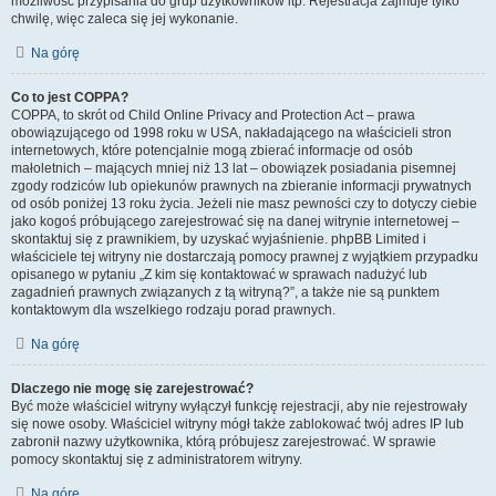
możliwość przypisania do grup użytkowników itp. Rejestracja zajmuje tylko
chwilę, więc zaleca się jej wykonanie.
Na górę
Co to jest COPPA?
COPPA, to skrót od Child Online Privacy and Protection Act – prawa
obowiązującego od 1998 roku w USA, nakładającego na właścicieli stron
internetowych, które potencjalnie mogą zbierać informacje od osób
małoletnich – mających mniej niż 13 lat – obowiązek posiadania pisemnej
zgody rodziców lub opiekunów prawnych na zbieranie informacji prywatnych
od osób poniżej 13 roku życia. Jeżeli nie masz pewności czy to dotyczy ciebie
jako kogoś próbującego zarejestrować się na danej witrynie internetowej –
skontaktuj się z prawnikiem, by uzyskać wyjaśnienie. phpBB Limited i
właściciele tej witryny nie dostarczają pomocy prawnej z wyjątkiem przypadku
opisanego w pytaniu „Z kim się kontaktować w sprawach nadużyć lub
zagadnień prawnych związanych z tą witryną?”, a także nie są punktem
kontaktowym dla wszelkiego rodzaju porad prawnych.
Na górę
Dlaczego nie mogę się zarejestrować?
Być może właściciel witryny wyłączył funkcję rejestracji, aby nie rejestrowały
się nowe osoby. Właściciel witryny mógł także zablokować twój adres IP lub
zabronił nazwy użytkownika, którą próbujesz zarejestrować. W sprawie
pomocy skontaktuj się z administratorem witryny.
Na górę