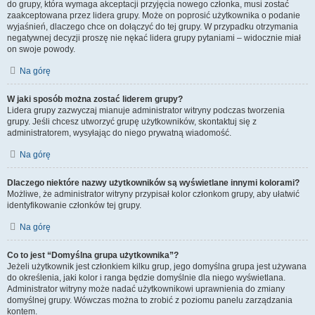
do grupy, która wymaga akceptacji przyjęcia nowego członka, musi zostać
zaakceptowana przez lidera grupy. Może on poprosić użytkownika o podanie
wyjaśnień, dlaczego chce on dołączyć do tej grupy. W przypadku otrzymania
negatywnej decyzji proszę nie nękać lidera grupy pytaniami – widocznie miał
on swoje powody.
Na górę
W jaki sposób można zostać liderem grupy?
Lidera grupy zazwyczaj mianuje administrator witryny podczas tworzenia
grupy. Jeśli chcesz utworzyć grupę użytkowników, skontaktuj się z
administratorem, wysyłając do niego prywatną wiadomość.
Na górę
Dlaczego niektóre nazwy użytkowników są wyświetlane innymi kolorami?
Możliwe, że administrator witryny przypisał kolor członkom grupy, aby ułatwić
identyfikowanie członków tej grupy.
Na górę
Co to jest “Domyślna grupa użytkownika”?
Jeżeli użytkownik jest członkiem kilku grup, jego domyślna grupa jest używana
do określenia, jaki kolor i ranga będzie domyślnie dla niego wyświetlana.
Administrator witryny może nadać użytkownikowi uprawnienia do zmiany
domyślnej grupy. Wówczas można to zrobić z poziomu panelu zarządzania
kontem.