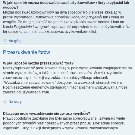
W jaki sposób można dodawać/usuwać użytkowników z listy przyjaciół lub
wrogów?
Można dodawać użytkowników na dwa sposoby. Po pierwsze, klikając w
profilu wybranego użytkownika odnośnik
Dodaj do przyjaciół
lub
Dodaj do
wrogów
. Po drugie, przejść do panelu zarządzania swoim kontem i tam na
karcie
Przyjaciele i wrogowie
wprowadzić odpowiednie dane użytkownika. Na
tej samej karcie można także usuwać użytkowników z list.
Na górę
Przeszukiwanie forów
W jaki sposób można przeszukiwać fora?
Należy wprowadzić poszukiwaną frazę w pole wyszukiwania znajdujące się na
stronie wykazu forów, a także stronach forów i tematów. W celu uzyskania
zaawansowanych funkcji wyszukiwania należy kliknąć odnośnik
“Wyszukiwanie zaawansowane” dostępny na wszystkich stronach witryny.
Rozmieszczenie elementów sterujących mechanizmem wyszukiwania może
zależeć od używanego stylu.
Na górę
Dlaczego moje wyszukiwanie nie zwraca wyników?
Prawdopodobnie zapytanie nie było jasno sprecyzowane i zawierało wiele
podobnych zwrotów niezindeksowanych przez phpBB. Dokładnie sprecyzuj
zapytanie – użyj funkcji dostępnych w wyszukiwaniu zaawansowanym.