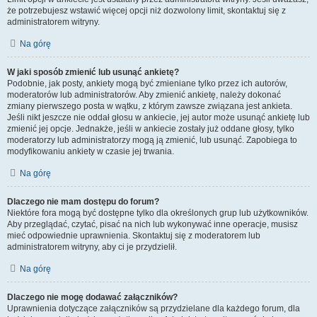
że potrzebujesz wstawić więcej opcji niż dozwolony limit, skontaktuj się z
administratorem witryny.
Na górę
W jaki sposób zmienić lub usunąć ankietę?
Podobnie, jak posty, ankiety mogą być zmieniane tylko przez ich autorów,
moderatorów lub administratorów. Aby zmienić ankietę, należy dokonać
zmiany pierwszego posta w wątku, z którym zawsze związana jest ankieta.
Jeśli nikt jeszcze nie oddał głosu w ankiecie, jej autor może usunąć ankietę lub
zmienić jej opcje. Jednakże, jeśli w ankiecie zostały już oddane głosy, tylko
moderatorzy lub administratorzy mogą ją zmienić, lub usunąć. Zapobiega to
modyfikowaniu ankiety w czasie jej trwania.
Na górę
Dlaczego nie mam dostępu do forum?
Niektóre fora mogą być dostępne tylko dla określonych grup lub użytkowników.
Aby przeglądać, czytać, pisać na nich lub wykonywać inne operacje, musisz
mieć odpowiednie uprawnienia. Skontaktuj się z moderatorem lub
administratorem witryny, aby ci je przydzielił.
Na górę
Dlaczego nie mogę dodawać załączników?
Uprawnienia dotyczące załączników są przydzielane dla każdego forum, dla