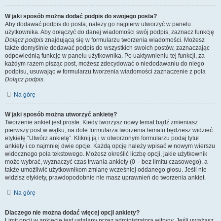
W jaki sposób można dodać podpis do swojego posta?
Aby dodawać podpis do posta, należy go najpierw utworzyć w panelu
użytkownika. Aby dołączyć do danej wiadomości swój podpis, zaznacz funkcję
Dołącz podpis
znajdującą się w formularzu tworzenia wiadomości. Możesz
także domyślnie dodawać podpis do wszystkich swoich postów, zaznaczając
odpowiednią funkcję w panelu użytkownika. Po uaktywnieniu tej funkcji, za
każdym razem pisząc post, możesz zdecydować o niedodawaniu do niego
podpisu, usuwając w formularzu tworzenia wiadomości zaznaczenie z pola
Dołącz podpis
.
Na górę
W jaki sposób można utworzyć ankietę?
Tworzenie ankiet jest proste. Kiedy tworzysz nowy temat bądź zmieniasz
pierwszy post w wątku, na dole formularza tworzenia tematu będziesz widzieć
etykietę “Utwórz ankietę”. Kliknij ją i w otworzonym formularzu podaj tytuł
ankiety i co najmniej dwie opcje. Każdą opcję należy wpisać w nowym wierszu
widocznego pola tekstowego. Możesz określić liczbę opcji, jakie użytkownik
może wybrać, wyznaczyć czas trwania ankiety (0 – bez limitu czasowego), a
także umożliwić użytkownikom zmianę wcześniej oddanego głosu. Jeśli nie
widzisz etykiety, prawdopodobnie nie masz uprawnień do tworzenia ankiet.
Na górę
Dlaczego nie można dodać więcej opcji ankiety?
Limit opcji w ankiecie jest ustalany przez administratora witryny. Jeśli uważasz,