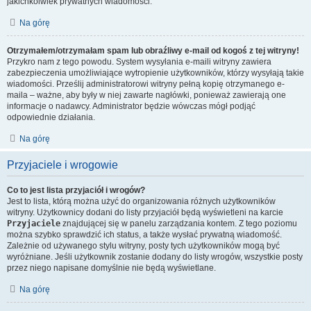
jakichkolwiek prywatnych wiadomości.
Na górę
Otrzymałem/otrzymałam spam lub obraźliwy e-mail od kogoś z tej witryny!
Przykro nam z tego powodu. System wysyłania e-maili witryny zawiera
zabezpieczenia umożliwiające wytropienie użytkowników, którzy wysyłają takie
wiadomości. Prześlij administratorowi witryny pełną kopię otrzymanego e-
maila – ważne, aby były w niej zawarte nagłówki, ponieważ zawierają one
informacje o nadawcy. Administrator będzie wówczas mógł podjąć
odpowiednie działania.
Na górę
Przyjaciele i wrogowie
Co to jest lista przyjaciół i wrogów?
Jest to lista, którą można użyć do organizowania różnych użytkowników
witryny. Użytkownicy dodani do listy przyjaciół będą wyświetleni na karcie
Przyjaciele
znajdującej się w panelu zarządzania kontem. Z tego poziomu
można szybko sprawdzić ich status, a także wysłać prywatną wiadomość.
Zależnie od używanego stylu witryny, posty tych użytkowników mogą być
wyróżniane. Jeśli użytkownik zostanie dodany do listy wrogów, wszystkie posty
przez niego napisane domyślnie nie będą wyświetlane.
Na górę