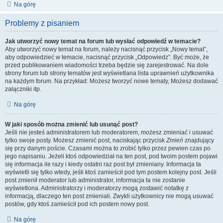
Na górę
Problemy z pisaniem
Jak utworzyć nowy temat na forum lub wysłać odpowiedź w temacie?
Aby utworzyć nowy temat na forum, należy nacisnąć przycisk „Nowy temat”,
aby odpowiedzieć w temacie, nacisnąć przycisk „Odpowiedz”. Być może, że
przed publikowaniem wiadomości trzeba będzie się zarejestrować. Na dole
strony forum lub strony tematów jest wyświetlana lista uprawnień użytkownika
na każdym forum. Na przykład: Możesz tworzyć nowe tematy, Możesz dodawać
załączniki itp.
Na górę
W jaki sposób można zmienić lub usunąć post?
Jeśli nie jesteś administratorem lub moderatorem, możesz zmieniać i usuwać
tylko swoje posty. Możesz zmienić post, naciskając przycisk
Zmień
znajdujący
się przy danym poście. Czasami można to zrobić tylko przez pewien czas po
jego napisaniu. Jeżeli ktoś odpowiedział na ten post, pod twoim postem pojawi
się informacja ile razy i kiedy ostatni raz post był zmieniany. Informacja ta
wyświetli się tylko wtedy, jeśli ktoś zamieścił pod tym postem kolejny post. Jeśli
post zmienił moderator lub administrator, informacja ta nie zostanie
wyświetlona. Administratorzy i moderatorzy mogą zostawić notatkę z
informacją, dlaczego ten post zmieniali. Zwykli użytkownicy nie mogą usuwać
postów, gdy ktoś zamieścił pod ich postem nowy post.
Na górę