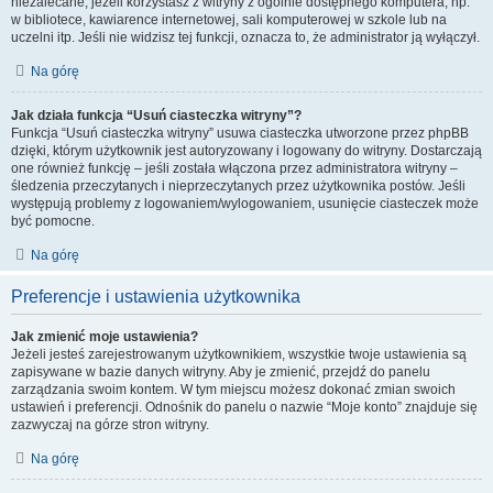
niezalecane, jeżeli korzystasz z witryny z ogólnie dostępnego komputera, np.
w bibliotece, kawiarence internetowej, sali komputerowej w szkole lub na
uczelni itp. Jeśli nie widzisz tej funkcji, oznacza to, że administrator ją wyłączył.
Na górę
Jak działa funkcja “Usuń ciasteczka witryny”?
Funkcja “Usuń ciasteczka witryny” usuwa ciasteczka utworzone przez phpBB
dzięki, którym użytkownik jest autoryzowany i logowany do witryny. Dostarczają
one również funkcję – jeśli została włączona przez administratora witryny –
śledzenia przeczytanych i nieprzeczytanych przez użytkownika postów. Jeśli
występują problemy z logowaniem/wylogowaniem, usunięcie ciasteczek może
być pomocne.
Na górę
Preferencje i ustawienia użytkownika
Jak zmienić moje ustawienia?
Jeżeli jesteś zarejestrowanym użytkownikiem, wszystkie twoje ustawienia są
zapisywane w bazie danych witryny. Aby je zmienić, przejdź do panelu
zarządzania swoim kontem. W tym miejscu możesz dokonać zmian swoich
ustawień i preferencji. Odnośnik do panelu o nazwie “Moje konto” znajduje się
zazwyczaj na górze stron witryny.
Na górę