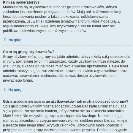
Kim są moderatorzy?
Moderatorzy są użytkownikami albo też grupami użytkowników, których
zadaniem jest codzienne przeglądanie forów. Mają oni możliwość zmiany
treści lub usuwania postów, a także blokowania, odblokowywania,
przenoszenia, usuwania i dzielenia tematów na forum, które moderują. Z
reguły moderatorzy czuwają, aby użytkownicy pisali na temat oraz nie
publikowali niewłaściwych i obraźliwych materiałów.
Na górę
Co to są grupy użytkowników?
Grupy użytkowników, to grupy, na jakie administratorzy dzielą całą społeczność
witryny, aby łatwiej było nimi zarządzać. Każdy użytkownik może należeć do
wielu grup, a każda grupa może mieć swoje własne uprawnienia. Dzięki temu
administratorzy mogą łatwo zmieniać uprawnienia wielu użytkowników naraz,
nadawać uprawnienia moderatora lub dawać dostęp użytkownikom do
prywatnego forum.
Na górę
Gdzie znajduje się spis grup użytkowników i jak można dołączyć do grupy?
Spis grup użytkowników można zobaczyć, otwierając kartę
Grupy
znajdującą
się w panelu zarządzania kontem, który otwiera się po kliknięciu odnośnika
Moje konto
. Nie wszystkie grupy są dostępne dla każdego. Niektóre mogą
wymagać akceptacji przyjęcia nowego członka, niektóre mogą być zamknięte,
a jeszcze inne mogą mieć ukrytych członków. Użytkownik może poprosić o
przyjęcie do danej grupy, naciskając odpowiedni przycisk. Prośba o przyjęcie