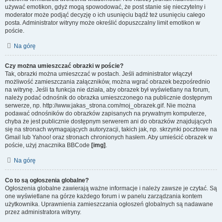
używać emotikon, gdyż mogą spowodować, że post stanie się nieczytelny i
moderator może podjąć decyzję o ich usunięciu bądź też usunięciu całego
posta. Administrator witryny może określić dopuszczalny limit emotikon w
poście.
Na górę
Czy można umieszczać obrazki w poście?
Tak, obrazki można umieszczać w postach. Jeśli administrator włączył
możliwość zamieszczania załączników, można wgrać obrazek bezpośrednio
na witrynę. Jeśli ta funkcja nie działa, aby obrazek był wyświetlany na forum,
należy podać odnośnik do obrazka umieszczonego na publicznie dostępnym
serwerze, np. http://www.jakas_strona.com/moj_obrazek.gif. Nie można
podawać odnośników do obrazków zapisanych na prywatnym komputerze,
chyba że jest publicznie dostępnym serwerem ani do obrazków znajdujących
się na stronach wymagających autoryzacji, takich jak, np. skrzynki pocztowe na
Gmail lub Yahoo! oraz stronach chronionych hasłem. Aby umieścić obrazek w
poście, użyj znacznika BBCode
[img]
.
Na górę
Co to są ogłoszenia globalne?
Ogłoszenia globalne zawierają ważne informacje i należy zawsze je czytać. Są
one wyświetlane na górze każdego forum i w panelu zarządzania kontem
użytkownika. Uprawnienia zamieszczania ogłoszeń globalnych są nadawane
przez administratora witryny.