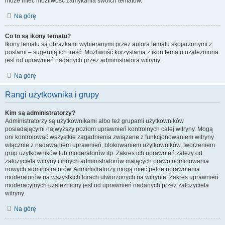
może mieć możliwość zamykania swoich tematów.
Na górę
Co to są ikony tematu?
Ikony tematu są obrazkami wybieranymi przez autora tematu skojarzonymi z
postami – sugerują ich treść. Możliwość korzystania z ikon tematu uzależniona
jest od uprawnień nadanych przez administratora witryny.
Na górę
Rangi użytkownika i grupy
Kim są administratorzy?
Administratorzy są użytkownikami albo też grupami użytkowników
posiadającymi najwyższy poziom uprawnień kontrolnych całej witryny. Mogą
oni kontrolować wszystkie zagadnienia związane z funkcjonowaniem witryny
włącznie z nadawaniem uprawnień, blokowaniem użytkowników, tworzeniem
grup użytkowników lub moderatorów itp. Zakres ich uprawnień zależy od
założyciela witryny i innych administratorów mających prawo nominowania
nowych administratorów. Administratorzy mogą mieć pełne uprawnienia
moderatorów na wszystkich forach utworzonych na witrynie. Zakres uprawnień
moderacyjnych uzależniony jest od uprawnień nadanych przez założyciela
witryny.
Na górę