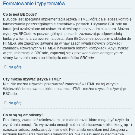
Formatowanie i typy tematów
Co to jest BBCode?
BBCode jest specjalną implementacją języka HTML, która daje lepszą kontrolę
formatowania poszczególnych elementów w postach. Używanie BBCode na
forum jest uzależnione od ustawień określanych przez administratora. Można
wyłączyć BBCode w poszczególnych postach, zaznaczając odpowiednią
funkcję w formularzu tworzenia posta. Sam BBCode jest podobny w składni do
HTML-a, ale znaczniki zawarte są w nawiasach kwadratowych [przykład]
zamiast w używanych w HTML-u nawiasach ostrych <przykład>. Aby uzyskać
więcej informacji o BBCode, zapoznaj się z przewodnikiem dostępnym ze
strony tworzenia posta po kliknięciu odnośnika
BBCode
.
Na górę
Czy można używać języka HTML?
Nie. Nie można używać i przetwarzać znaczników HTML na tej witrynie.
Większość formatowania, które dostarcza HTML, można uzyskać, używając
BBCode.
Na górę
Co to są są emotikony?
Emotikony, zwane też uśmieszkami, to małe obrazki, które mogą być użyte do
wyrażania emocji. Do wyrażania emocji można też stosować krótkie kody, np. :)
oznacza radość, podczas gdy :( smutek. Pełna lista emotikon jest dostępna z
poziomu formularza tworzenia wiadomości. Nie należy jednak nadmiernie