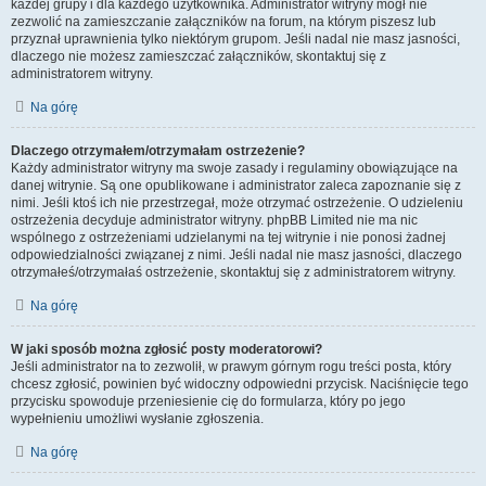
każdej grupy i dla każdego użytkownika. Administrator witryny mógł nie
zezwolić na zamieszczanie załączników na forum, na którym piszesz lub
przyznał uprawnienia tylko niektórym grupom. Jeśli nadal nie masz jasności,
dlaczego nie możesz zamieszczać załączników, skontaktuj się z
administratorem witryny.
Na górę
Dlaczego otrzymałem/otrzymałam ostrzeżenie?
Każdy administrator witryny ma swoje zasady i regulaminy obowiązujące na
danej witrynie. Są one opublikowane i administrator zaleca zapoznanie się z
nimi. Jeśli ktoś ich nie przestrzegał, może otrzymać ostrzeżenie. O udzieleniu
ostrzeżenia decyduje administrator witryny. phpBB Limited nie ma nic
wspólnego z ostrzeżeniami udzielanymi na tej witrynie i nie ponosi żadnej
odpowiedzialności związanej z nimi. Jeśli nadal nie masz jasności, dlaczego
otrzymałeś/otrzymałaś ostrzeżenie, skontaktuj się z administratorem witryny.
Na górę
W jaki sposób można zgłosić posty moderatorowi?
Jeśli administrator na to zezwolił, w prawym górnym rogu treści posta, który
chcesz zgłosić, powinien być widoczny odpowiedni przycisk. Naciśnięcie tego
przycisku spowoduje przeniesienie cię do formularza, który po jego
wypełnieniu umożliwi wysłanie zgłoszenia.
Na górę