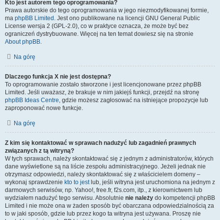
Kto jest autorem tego oprogramowania?
Prawa autorskie do tego oprogramowania w jego niezmodyfikowanej formie,
ma
phpBB Limited
. Jest ono publikowane na licencji GNU General Public
License wersja 2 (GPL-2.0), co w praktyce oznacza, że może być bez
ograniczeń dystrybuowane. Więcej na ten temat dowiesz się na stronie
About phpBB
.
Na górę
Dlaczego funkcja X nie jest dostępna?
To oprogramowanie zostało stworzone i jest licencjonowane przez phpBB
Limited. Jeśli uważasz, że brakuje w nim jakiejś funkcji, przejdź na stronę
phpBB Ideas Centre
, gdzie możesz zagłosować na istniejące propozycje lub
zaproponować nowe funkcje.
Na górę
Z kim się kontaktować w sprawach nadużyć lub zagadnień prawnych
związanych z tą witryną?
W tych sprawach, należy skontaktować się z jednym z administratorów, których
dane wyświetlone są na liście zespołu administracyjnego. Jeżeli jednak nie
otrzymasz odpowiedzi, należy skontaktować się z właścicielem domeny –
wykonaj sprawdzenie
kto to jest
lub, jeśli witryna jest uruchomiona na jednym z
darmowych serwisów, np. Yahoo!, free.fr, f2s.com, itp., z kierownictwem lub
wydziałem nadużyć tego serwisu. Absolutnie
nie należy
do kompetencji phpBB
Limited i nie może ona w żaden sposób być obarczana odpowiedzialnością za
to w jaki sposób, gdzie lub przez kogo ta witryna jest używana. Proszę nie