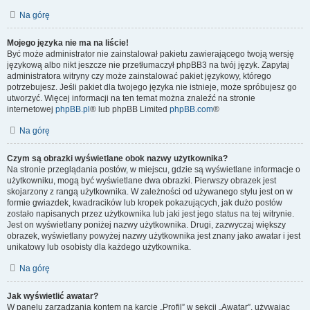
Na górę
Mojego języka nie ma na liście!
Być może administrator nie zainstalował pakietu zawierającego twoją wersję
językową albo nikt jeszcze nie przetłumaczył phpBB3 na twój język. Zapytaj
administratora witryny czy może zainstalować pakiet językowy, którego
potrzebujesz. Jeśli pakiet dla twojego języka nie istnieje, może spróbujesz go
utworzyć. Więcej informacji na ten temat można znaleźć na stronie
internetowej
phpBB.pl
® lub phpBB Limited
phpBB.com
®
Na górę
Czym są obrazki wyświetlane obok nazwy użytkownika?
Na stronie przeglądania postów, w miejscu, gdzie są wyświetlane informacje o
użytkowniku, mogą być wyświetlane dwa obrazki. Pierwszy obrazek jest
skojarzony z rangą użytkownika. W zależności od używanego stylu jest on w
formie gwiazdek, kwadracików lub kropek pokazujących, jak dużo postów
zostało napisanych przez użytkownika lub jaki jest jego status na tej witrynie.
Jest on wyświetlany poniżej nazwy użytkownika. Drugi, zazwyczaj większy
obrazek, wyświetlany powyżej nazwy użytkownika jest znany jako awatar i jest
unikatowy lub osobisty dla każdego użytkownika.
Na górę
Jak wyświetlić awatar?
W panelu zarządzania kontem na karcie „Profil” w sekcji „Awatar”, używając