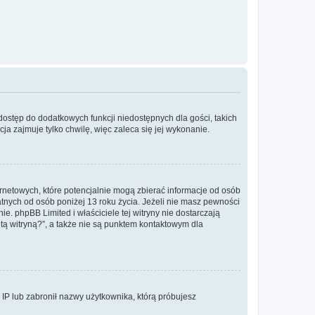
 dostęp do dodatkowych funkcji niedostępnych dla gości, takich
a zajmuje tylko chwilę, więc zaleca się jej wykonanie.
ernetowych, które potencjalnie mogą zbierać informacje od osób
tnych od osób poniżej 13 roku życia. Jeżeli nie masz pewności
e. phpBB Limited i właściciele tej witryny nie dostarczają
ą witryną?”, a także nie są punktem kontaktowym dla
s IP lub zabronił nazwy użytkownika, którą próbujesz