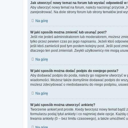
Jak utworzyć nowy temat na forum lub wysłać odpowiedź w
Aby utworzyć nowy temat na forum, należy nacisnąć przycisk 
zarejestrować. Na dole strony forum lub strony tematów jest 
Na górę
W jaki sposób można zmienić lub usunąć post?
Jeśli nie jesteś administratorem lub moderatorem, możesz zmie
tylko przez pewien czas po jego napisaniu. Jeżeli ktoś odpowiedz
jeśli ktoś zamieścił pod tym postem kolejny post. Jeśli post zm
dlaczego ten post zmieniali. Zwykli użytkownicy nie mogą usuw
Na górę
W jaki sposób można dodać podpis do swojego posta?
Aby dodawać podpis do posta, należy go najpierw utworzyć w 
wiadomości. Możesz także domyślnie dodawać podpis do wszyst
możesz zdecydować o niedodawaniu do niego podpisu, usuwaj
Na górę
W jaki sposób można utworzyć ankietę?
Tworzenie ankiet jest proste. Kiedy tworzysz nowy temat bądź z
formularzu podaj tytuł ankiety i co najmniej dwie opcje. Każ
trwania ankiety (0 – bez limitu czasowego), a także umożliwić
Na górę