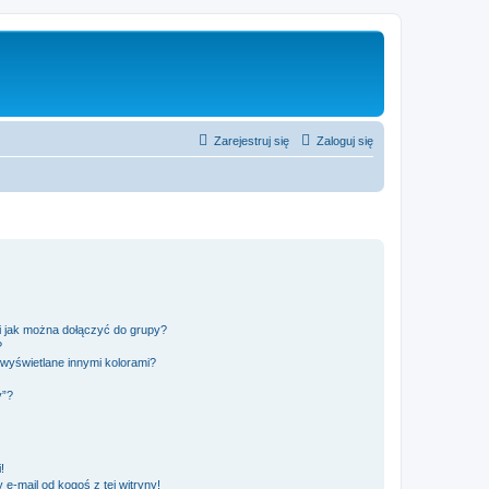
Zarejestruj się
Zaloguj się
 i jak można dołączyć do grupy?
?
wyświetlane innymi kolorami?
y”?
!
e-mail od kogoś z tej witryny!