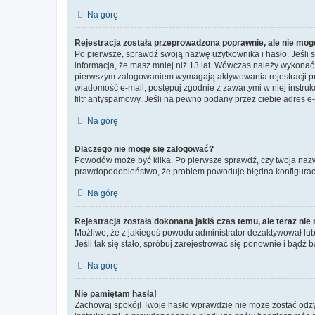
Na górę
Rejestracja została przeprowadzona poprawnie, ale nie mog
Po pierwsze, sprawdź swoją nazwę użytkownika i hasło. Jeśli 
informacja, że masz mniej niż 13 lat. Wówczas należy wykonać i
pierwszym zalogowaniem wymagają aktywowania rejestracji przez
wiadomość e-mail, postępuj zgodnie z zawartymi w niej instru
filtr antyspamowy. Jeśli na pewno podany przez ciebie adres e-
Na górę
Dlaczego nie mogę się zalogować?
Powodów może być kilka. Po pierwsze sprawdź, czy twoja nazwa u
prawdopodobieństwo, że problem powoduje błędna konfiguracja w
Na górę
Rejestracja została dokonana jakiś czas temu, ale teraz ni
Możliwe, że z jakiegoś powodu administrator dezaktywował lub u
Jeśli tak się stało, spróbuj zarejestrować się ponownie i bą
Na górę
Nie pamiętam hasła!
Zachowaj spokój! Twoje hasło wprawdzie nie może zostać odzys