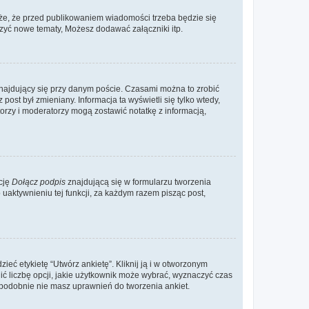
że, że przed publikowaniem wiadomości trzeba będzie się
rzyć nowe tematy, Możesz dodawać załączniki itp.
najdujący się przy danym poście. Czasami można to zrobić
 post był zmieniany. Informacja ta wyświetli się tylko wtedy,
atorzy i moderatorzy mogą zostawić notatkę z informacją,
cję
Dołącz podpis
znajdującą się w formularzu tworzenia
aktywnieniu tej funkcji, za każdym razem pisząc post,
eć etykietę “Utwórz ankietę”. Kliknij ją i w otworzonym
ić liczbę opcji, jakie użytkownik może wybrać, wyznaczyć czas
dopodobnie nie masz uprawnień do tworzenia ankiet.