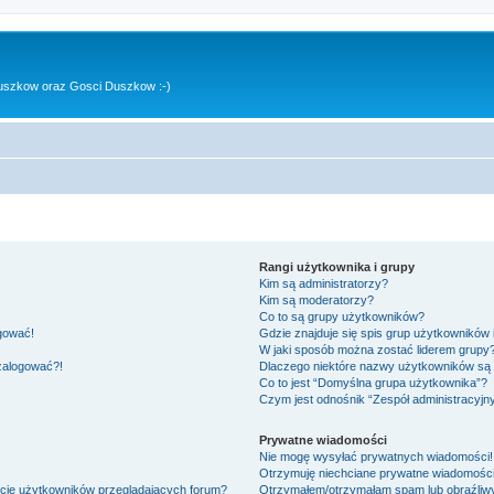
uszkow oraz Gosci Duszkow :-)
Rangi użytkownika i grupy
Kim są administratorzy?
Kim są moderatorzy?
Co to są grupy użytkowników?
ogować!
Gdzie znajduje się spis grup użytkowników
W jaki sposób można zostać liderem grupy
 zalogować?!
Dlaczego niektóre nazwy użytkowników są 
Co to jest “Domyślna grupa użytkownika”?
Czym jest odnośnik “Zespół administracyjn
Prywatne wiadomości
Nie mogę wysyłać prywatnych wiadomości!
Otrzymuję niechciane prywatne wiadomości
ście użytkowników przeglądających forum?
Otrzymałem/otrzymałam spam lub obraźliwy 