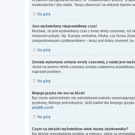
moderatorów i dla ciebie. Twoja obecność na witrynie będzie 
Na górę
Jest wyświetlany nieprawidłowy czas!
Możliwe, że jest wyświetlany czas z innej strefy czasowej, niż 
miejscem pobytu. Np. Europa centralna, Afryka, czy Nowa Zelan
zarejestrowanym użytkownikiem – teraz jest dobry moment, by 
Na górę
Została wykonana zmiana strefy czasowej, a nadal jest wyś
Jeżeli na pewno strefa czasowa została ustawiona prawidłowo, 
naprawił problem.
Na górę
Mojego języka nie ma na liście!
Być może administrator nie zainstalował pakietu zawierającego
językowy, którego potrzebujesz. Jeśli pakiet dla twojego język
phpBB.com
®
Na górę
Czym są obrazki wyświetlane obok nazwy użytkownika?
Na stronie przeglądania postów, w miejscu, gdzie są wyświetl