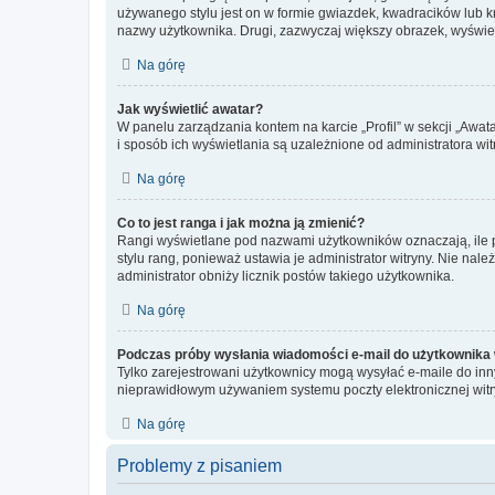
używanego stylu jest on w formie gwiazdek, kwadracików lub kro
nazwy użytkownika. Drugi, zazwyczaj większy obrazek, wyświet
Na górę
Jak wyświetlić awatar?
W panelu zarządzania kontem na karcie „Profil” w sekcji „Awat
i sposób ich wyświetlania są uzależnione od administratora wit
Na górę
Co to jest ranga i jak można ją zmienić?
Rangi wyświetlane pod nazwami użytkowników oznaczają, ile po
stylu rang, ponieważ ustawia je administrator witryny. Nie należ
administrator obniży licznik postów takiego użytkownika.
Na górę
Podczas próby wysłania wiadomości e-mail do użytkownika 
Tylko zarejestrowani użytkownicy mogą wysyłać e-maile do inny
nieprawidłowym używaniem systemu poczty elektronicznej wit
Na górę
Problemy z pisaniem