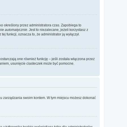
ylko określony przez administratora czas. Zapobiega to
nie automatycznie
. Jest to niezalecane, jeżeli korzystasz z
ej funkcji, oznacza to, że administrator ją wyłączył.
ostarczają one również funkcję – jeśli została włączona przez
waniem, usunięcie ciasteczek może być pomocne.
anelu zarządzania swoim kontem. W tym miejscu możesz dokonać
a użytkownika będzie wyświetlana tylko dla administratorów,