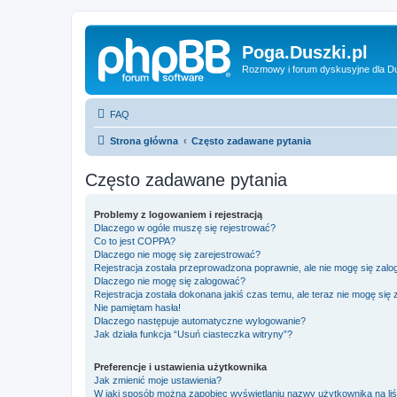
Poga.Duszki.pl
Rozmowy i forum dyskusyjne dla D
FAQ
Strona główna
Często zadawane pytania
Często zadawane pytania
Problemy z logowaniem i rejestracją
Dlaczego w ogóle muszę się rejestrować?
Co to jest COPPA?
Dlaczego nie mogę się zarejestrować?
Rejestracja została przeprowadzona poprawnie, ale nie mogę się zal
Dlaczego nie mogę się zalogować?
Rejestracja została dokonana jakiś czas temu, ale teraz nie mogę się
Nie pamiętam hasła!
Dlaczego następuje automatyczne wylogowanie?
Jak działa funkcja “Usuń ciasteczka witryny”?
Preferencje i ustawienia użytkownika
Jak zmienić moje ustawienia?
W jaki sposób można zapobiec wyświetlaniu nazwy użytkownika na li