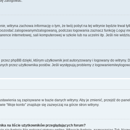
się zalogować.
nie
, witryna zachowa informację o tym, że twój pobyt na tej witrynie będzie trwał t
y pozostać zalogowanym/zalogowaną, podczas logowania zaznacz funkcję
Loguj m
ence internetowej, sali komputerowej w szkole lub na uczelni itp. Jeśli nie widzisz t
przez phpBB dzięki, którym użytkownik jest autoryzowany i logowany do witryny. D
zytanych przez użytkownika postów. Jeśli występują problemy z logowaniem/wylogo
 ustawienia są zapisywane w bazie danych witryny. Aby je zmienić, przejdź do p
ie “Moje konto” znajduje się zazwyczaj na górze stron witryny.
ika na liście użytkowników przeglądających forum?
je się funkcja
Nie pokazuj statusu online
. Włącz tę funkcję, zaznaczając
Tak
. Nazw