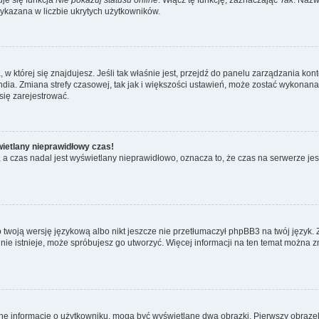
wykazana w liczbie ukrytych użytkowników.
ta, w której się znajdujesz. Jeśli tak właśnie jest, przejdź do panelu zarządzania k
dia. Zmiana strefy czasowej, tak jak i większości ustawień, może zostać wykonana 
się zarejestrować.
wietlany nieprawidłowy czas!
a czas nadal jest wyświetlany nieprawidłowo, oznacza to, że czas na serwerze jes
 twoją wersję językową albo nikt jeszcze nie przetłumaczył phpBB3 na twój język. 
a nie istnieje, może spróbujesz go utworzyć. Więcej informacji na ten temat można z
ane informacje o użytkowniku, mogą być wyświetlane dwa obrazki. Pierwszy obrazek