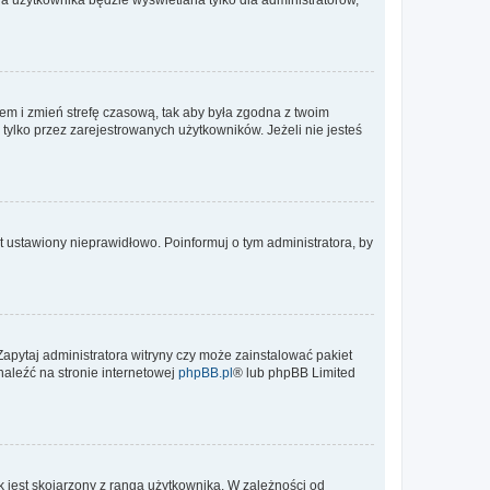
ontem i zmień strefę czasową, tak aby była zgodna z twoim
tylko przez zarejestrowanych użytkowników. Jeżeli nie jesteś
t ustawiony nieprawidłowo. Poinformuj o tym administratora, by
Zapytaj administratora witryny czy może zainstalować pakiet
naleźć na stronie internetowej
phpBB.pl
® lub phpBB Limited
 jest skojarzony z rangą użytkownika. W zależności od