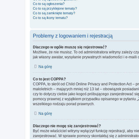
Co to są ogłoszenia?
Co to są przyklejone tematy?
Co to są zamknięte tematy?
Co to są ikony tematu?
Problemy z logowaniem i rejestracją
Dlaczego w ogóle muszę się rejestrować?
Możliwe, że nie musisz. To od administratora witryny zależy cz
jak własny awatar, wysyłanie prywatnych wiadomości i e-maili 
Na górę
Co to jest COPPA?
COPPA, to skrót od Child Online Privacy and Protection Act – 
małoletnich – mających mniej niż 13 lat – obowiązek posiadan
czy to dotyczy ciebie jako kogoś próbującego zarejestrować się 
pomocy prawnej z wyjątkiem przypadku opisanego w pytaniu „Z
wszelkiego rodzaju porad prawnych.
Na górę
Dlaczego nie mogę się zarejestrować?
Być może właściciel witryny wyłączył funkcję rejestracji, aby n
zarejestrować. W sprawie pomocy skontaktuj się z administrato