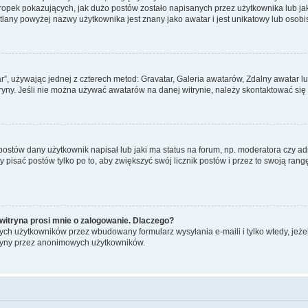
pek pokazujących, jak dużo postów zostało napisanych przez użytkownika lub jaki j
lany powyżej nazwy użytkownika jest znany jako awatar i jest unikatowy lub osobi
ar”, używając jednej z czterech metod: Gravatar, Galeria awatarów, Zdalny awatar 
ryny. Jeśli nie można używać awatarów na danej witrynie, należy skontaktować się 
stów dany użytkownik napisał lub jaki ma status na forum, np. moderatora czy a
y pisać postów tylko po to, aby zwiększyć swój licznik postów i przez to swoją rangę
witryna prosi mnie o zalogowanie. Dlaczego?
ch użytkowników przez wbudowany formularz wysyłania e-maili i tylko wtedy, jeżeli
ryny przez anonimowych użytkowników.