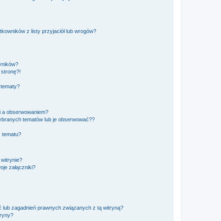
owników z listy przyjaciół lub wrogów?
yników?
stronę?!
 tematy?
ki a obserwowaniem?
ybranych tematów lub je obserwować??
, tematu?
 witrynie?
je załączniki?
 lub zagadnień prawnych związanych z tą witryną?
tryny?