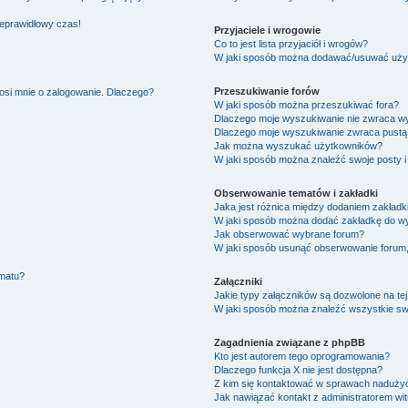
ieprawidłowy czas!
Przyjaciele i wrogowie
Co to jest lista przyjaciół i wrogów?
W jaki sposób można dodawać/usuwać użytk
Przeszukiwanie forów
osi mnie o zalogowanie. Dlaczego?
W jaki sposób można przeszukiwać fora?
Dlaczego moje wyszukiwanie nie zwraca w
Dlaczego moje wyszukiwanie zwraca pustą 
Jak można wyszukać użytkowników?
W jaki sposób można znaleźć swoje posty i
Obserwowanie tematów i zakładki
Jaka jest różnica między dodaniem zakład
W jaki sposób można dodać zakładkę do w
Jak obserwować wybrane forum?
W jaki sposób usunąć obserwowanie forum
ematu?
Załączniki
Jakie typy załączników są dozwolone na tej
W jaki sposób można znaleźć wszystkie swo
Zagadnienia związane z phpBB
Kto jest autorem tego oprogramowania?
Dlaczego funkcja X nie jest dostępna?
Z kim się kontaktować w sprawach nadużyć
Jak nawiązać kontakt z administratorem wi