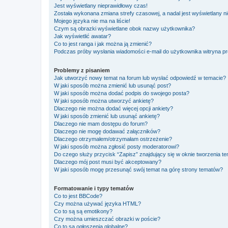
Jest wyświetlany nieprawidłowy czas!
Została wykonana zmiana strefy czasowej, a nadal jest wyświetlany n
Mojego języka nie ma na liście!
Czym są obrazki wyświetlane obok nazwy użytkownika?
Jak wyświetlić awatar?
Co to jest ranga i jak można ją zmienić?
Podczas próby wysłania wiadomości e-mail do użytkownika witryna pr
Problemy z pisaniem
Jak utworzyć nowy temat na forum lub wysłać odpowiedź w temacie?
W jaki sposób można zmienić lub usunąć post?
W jaki sposób można dodać podpis do swojego posta?
W jaki sposób można utworzyć ankietę?
Dlaczego nie można dodać więcej opcji ankiety?
W jaki sposób zmienić lub usunąć ankietę?
Dlaczego nie mam dostępu do forum?
Dlaczego nie mogę dodawać załączników?
Dlaczego otrzymałem/otrzymałam ostrzeżenie?
W jaki sposób można zgłosić posty moderatorowi?
Do czego służy przycisk “Zapisz” znajdujący się w oknie tworzenia t
Dlaczego mój post musi być akceptowany?
W jaki sposób mogę przesunąć swój temat na górę strony tematów?
Formatowanie i typy tematów
Co to jest BBCode?
Czy można używać języka HTML?
Co to są są emotikony?
Czy można umieszczać obrazki w poście?
Co to są ogłoszenia globalne?