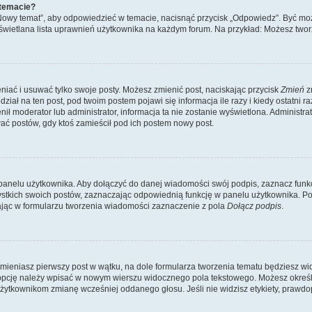
 temacie?
„Nowy temat”, aby odpowiedzieć w temacie, nacisnąć przycisk „Odpowiedz”. Być mo
wyświetlana lista uprawnień użytkownika na każdym forum. Na przykład: Możesz two
niać i usuwać tylko swoje posty. Możesz zmienić post, naciskając przycisk
Zmień
z
iał na ten post, pod twoim postem pojawi się informacja ile razy i kiedy ostatni raz
ienił moderator lub administrator, informacja ta nie zostanie wyświetlona. Administr
ać postów, gdy ktoś zamieścił pod ich postem nowy post.
panelu użytkownika. Aby dołączyć do danej wiadomości swój podpis, zaznacz funk
kich swoich postów, zaznaczając odpowiednią funkcję w panelu użytkownika. Po u
ąc w formularzu tworzenia wiadomości zaznaczenie z pola
Dołącz podpis
.
mieniasz pierwszy post w wątku, na dole formularza tworzenia tematu będziesz widzi
dą opcję należy wpisać w nowym wierszu widocznego pola tekstowego. Możesz określ
 użytkownikom zmianę wcześniej oddanego głosu. Jeśli nie widzisz etykiety, praw