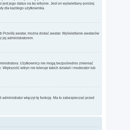
est jego status na tej witrynie. Jest on wyświetlany poniżej
sty dla każdego użytkownika.
lub Prześlij awatar, można dodać awatar. Wyświetlanie awatarów
z jej administratorem.
dministratora. Użytkownicy nie mogą bezpośrednio zmieniać
. Większość witryn nie toleruje takich działań i moderator lub
 administrator włączył tę funkcję. Ma to zabezpieczać przed