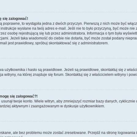
ę się zalogować!
są poprawne, to wystąpiła jedna z dwóch przyczyn. Pierwszą z nich może być włącz
nstrukcje wysłane na twój adres e-mail. Jeśli nie to było przyczyną, być może nie 
 osobę rejestrującą się lub przez administratora. Informacja o tym była wyświetlo
kcjami. Jeżeli taka wiadomość do ciebie nie dotarła, być może został podany niep
mail jest prawidłowy, spróbuj skontaktować się z administratorem.
żytkownika i hasło są prawidłowe. Jeżeli są prawidłowe, skontaktuj się z właścicie
itryny, na której znajduje się forum. Skontaktuj się z właścicielem witryny i po
e mogę się zalogować?!
sunął twoje konto. Wiele witryn, aby zmniejszyć rozmiar bazy danych, cyklicznie u
dź bardziej aktywnym i zaangażowanym w dyskusje użytkownikiem.
kane, ale bez problemu może zostać zresetowane. Przejdź na stronę logowania i k