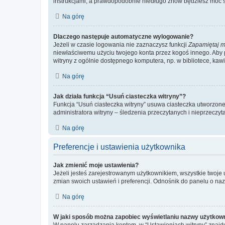
instrukcjami, a prawdopodobnie niedługo znów będziesz móc 
Na górę
Dlaczego następuje automatyczne wylogowanie?
Jeżeli w czasie logowania nie zaznaczysz funkcji
Zapamiętaj m
niewłaściwemu użyciu twojego konta przez kogoś innego. Ab
witryny z ogólnie dostępnego komputera, np. w bibliotece, kawiar
Na górę
Jak działa funkcja “Usuń ciasteczka witryny”?
Funkcja “Usuń ciasteczka witryny” usuwa ciasteczka utworzone 
administratora witryny – śledzenia przeczytanych i nieprzec
Na górę
Preferencje i ustawienia użytkownika
Jak zmienić moje ustawienia?
Jeżeli jesteś zarejestrowanym użytkownikiem, wszystkie twoje
zmian swoich ustawień i preferencji. Odnośnik do panelu o nazw
Na górę
W jaki sposób można zapobiec wyświetlaniu nazwy użytkown
W panelu zarządzania kontem, w “Ustawieniach witryny” znajdu