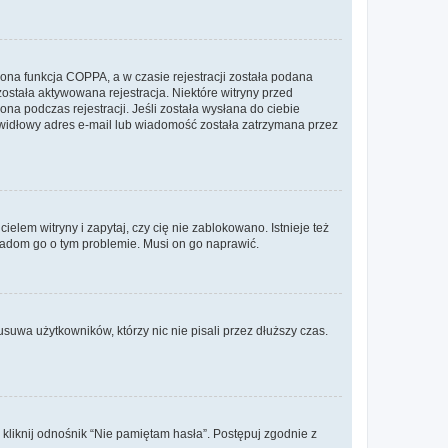
ona funkcja COPPA, a w czasie rejestracji została podana
została aktywowana rejestracja. Niektóre witryny przed
na podczas rejestracji. Jeśli została wysłana do ciebie
rawidłowy adres e-mail lub wiadomość została zatrzymana przez
lem witryny i zapytaj, czy cię nie zablokowano. Istnieje też
wiadom go o tym problemie. Musi on go naprawić.
suwa użytkowników, którzy nic nie pisali przez dłuższy czas.
liknij odnośnik “Nie pamiętam hasła”. Postępuj zgodnie z