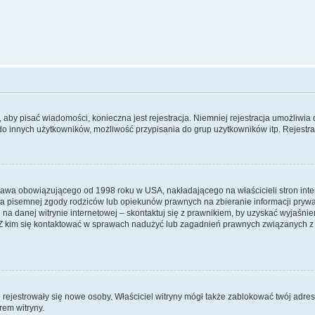
y, aby pisać wiadomości, konieczna jest rejestracja. Niemniej rejestracja umożliwia
do innych użytkowników, możliwość przypisania do grup użytkowników itp. Rejestracj
prawa obowiązującego od 1998 roku w USA, nakładającego na właścicieli stron int
ia pisemnej zgody rodziców lub opiekunów prawnych na zbieranie informacji prywa
na danej witrynie internetowej – skontaktuj się z prawnikiem, by uzyskać wyjaśnieni
 kim się kontaktować w sprawach nadużyć lub zagadnień prawnych związanych z t
ie rejestrowały się nowe osoby. Właściciel witryny mógł także zablokować twój adre
rem witryny.