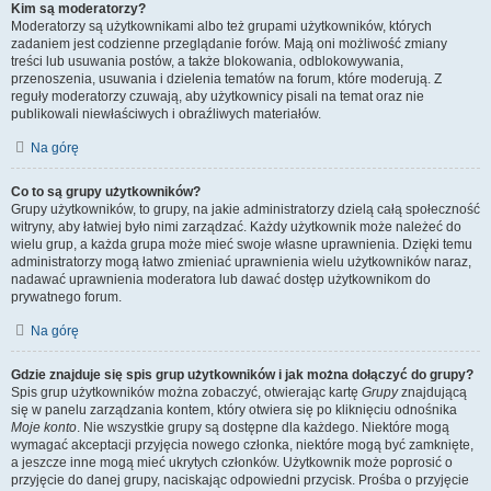
Kim są moderatorzy?
Moderatorzy są użytkownikami albo też grupami użytkowników, których
zadaniem jest codzienne przeglądanie forów. Mają oni możliwość zmiany
treści lub usuwania postów, a także blokowania, odblokowywania,
przenoszenia, usuwania i dzielenia tematów na forum, które moderują. Z
reguły moderatorzy czuwają, aby użytkownicy pisali na temat oraz nie
publikowali niewłaściwych i obraźliwych materiałów.
Na górę
Co to są grupy użytkowników?
Grupy użytkowników, to grupy, na jakie administratorzy dzielą całą społeczność
witryny, aby łatwiej było nimi zarządzać. Każdy użytkownik może należeć do
wielu grup, a każda grupa może mieć swoje własne uprawnienia. Dzięki temu
administratorzy mogą łatwo zmieniać uprawnienia wielu użytkowników naraz,
nadawać uprawnienia moderatora lub dawać dostęp użytkownikom do
prywatnego forum.
Na górę
Gdzie znajduje się spis grup użytkowników i jak można dołączyć do grupy?
Spis grup użytkowników można zobaczyć, otwierając kartę
Grupy
znajdującą
się w panelu zarządzania kontem, który otwiera się po kliknięciu odnośnika
Moje konto
. Nie wszystkie grupy są dostępne dla każdego. Niektóre mogą
wymagać akceptacji przyjęcia nowego członka, niektóre mogą być zamknięte,
a jeszcze inne mogą mieć ukrytych członków. Użytkownik może poprosić o
przyjęcie do danej grupy, naciskając odpowiedni przycisk. Prośba o przyjęcie