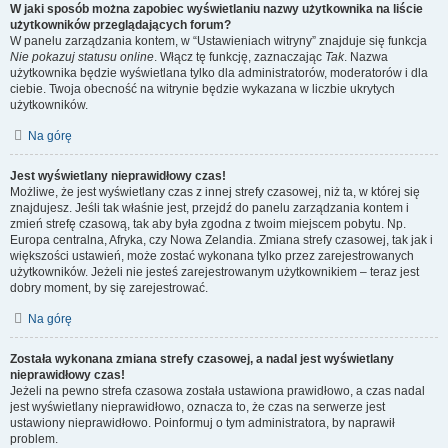
W jaki sposób można zapobiec wyświetlaniu nazwy użytkownika na liście
użytkowników przeglądających forum?
W panelu zarządzania kontem, w “Ustawieniach witryny” znajduje się funkcja
Nie pokazuj statusu online
. Włącz tę funkcję, zaznaczając
Tak
. Nazwa
użytkownika będzie wyświetlana tylko dla administratorów, moderatorów i dla
ciebie. Twoja obecność na witrynie będzie wykazana w liczbie ukrytych
użytkowników.
Na górę
Jest wyświetlany nieprawidłowy czas!
Możliwe, że jest wyświetlany czas z innej strefy czasowej, niż ta, w której się
znajdujesz. Jeśli tak właśnie jest, przejdź do panelu zarządzania kontem i
zmień strefę czasową, tak aby była zgodna z twoim miejscem pobytu. Np.
Europa centralna, Afryka, czy Nowa Zelandia. Zmiana strefy czasowej, tak jak i
większości ustawień, może zostać wykonana tylko przez zarejestrowanych
użytkowników. Jeżeli nie jesteś zarejestrowanym użytkownikiem – teraz jest
dobry moment, by się zarejestrować.
Na górę
Została wykonana zmiana strefy czasowej, a nadal jest wyświetlany
nieprawidłowy czas!
Jeżeli na pewno strefa czasowa została ustawiona prawidłowo, a czas nadal
jest wyświetlany nieprawidłowo, oznacza to, że czas na serwerze jest
ustawiony nieprawidłowo. Poinformuj o tym administratora, by naprawił
problem.