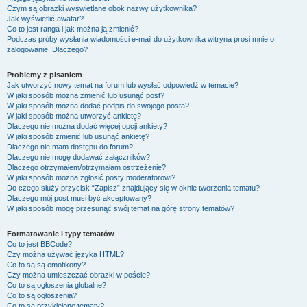
Czym są obrazki wyświetlane obok nazwy użytkownika?
Jak wyświetlić awatar?
Co to jest ranga i jak można ją zmienić?
Podczas próby wysłania wiadomości e-mail do użytkownika witryna prosi mnie o
zalogowanie. Dlaczego?
Problemy z pisaniem
Jak utworzyć nowy temat na forum lub wysłać odpowiedź w temacie?
W jaki sposób można zmienić lub usunąć post?
W jaki sposób można dodać podpis do swojego posta?
W jaki sposób można utworzyć ankietę?
Dlaczego nie można dodać więcej opcji ankiety?
W jaki sposób zmienić lub usunąć ankietę?
Dlaczego nie mam dostępu do forum?
Dlaczego nie mogę dodawać załączników?
Dlaczego otrzymałem/otrzymałam ostrzeżenie?
W jaki sposób można zgłosić posty moderatorowi?
Do czego służy przycisk “Zapisz” znajdujący się w oknie tworzenia tematu?
Dlaczego mój post musi być akceptowany?
W jaki sposób mogę przesunąć swój temat na górę strony tematów?
Formatowanie i typy tematów
Co to jest BBCode?
Czy można używać języka HTML?
Co to są są emotikony?
Czy można umieszczać obrazki w poście?
Co to są ogłoszenia globalne?
Co to są ogłoszenia?
Co to są przyklejone tematy?