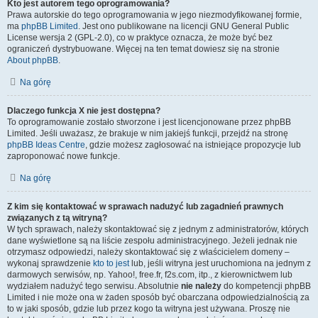
Kto jest autorem tego oprogramowania?
Prawa autorskie do tego oprogramowania w jego niezmodyfikowanej formie,
ma
phpBB Limited
. Jest ono publikowane na licencji GNU General Public
License wersja 2 (GPL-2.0), co w praktyce oznacza, że może być bez
ograniczeń dystrybuowane. Więcej na ten temat dowiesz się na stronie
About phpBB
.
Na górę
Dlaczego funkcja X nie jest dostępna?
To oprogramowanie zostało stworzone i jest licencjonowane przez phpBB
Limited. Jeśli uważasz, że brakuje w nim jakiejś funkcji, przejdź na stronę
phpBB Ideas Centre
, gdzie możesz zagłosować na istniejące propozycje lub
zaproponować nowe funkcje.
Na górę
Z kim się kontaktować w sprawach nadużyć lub zagadnień prawnych
związanych z tą witryną?
W tych sprawach, należy skontaktować się z jednym z administratorów, których
dane wyświetlone są na liście zespołu administracyjnego. Jeżeli jednak nie
otrzymasz odpowiedzi, należy skontaktować się z właścicielem domeny –
wykonaj sprawdzenie
kto to jest
lub, jeśli witryna jest uruchomiona na jednym z
darmowych serwisów, np. Yahoo!, free.fr, f2s.com, itp., z kierownictwem lub
wydziałem nadużyć tego serwisu. Absolutnie
nie należy
do kompetencji phpBB
Limited i nie może ona w żaden sposób być obarczana odpowiedzialnością za
to w jaki sposób, gdzie lub przez kogo ta witryna jest używana. Proszę nie