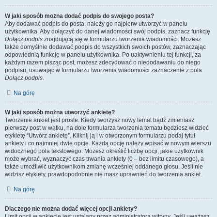
W jaki sposób można dodać podpis do swojego posta?
Aby dodawać podpis do posta, należy go najpierw utworzyć w panelu
użytkownika. Aby dołączyć do danej wiadomości swój podpis, zaznacz funkcję
Dołącz podpis
znajdującą się w formularzu tworzenia wiadomości. Możesz
także domyślnie dodawać podpis do wszystkich swoich postów, zaznaczając
odpowiednią funkcję w panelu użytkownika. Po uaktywnieniu tej funkcji, za
każdym razem pisząc post, możesz zdecydować o niedodawaniu do niego
podpisu, usuwając w formularzu tworzenia wiadomości zaznaczenie z pola
Dołącz podpis
.
Na górę
W jaki sposób można utworzyć ankietę?
Tworzenie ankiet jest proste. Kiedy tworzysz nowy temat bądź zmieniasz
pierwszy post w wątku, na dole formularza tworzenia tematu będziesz widzieć
etykietę “Utwórz ankietę”. Kliknij ją i w otworzonym formularzu podaj tytuł
ankiety i co najmniej dwie opcje. Każdą opcję należy wpisać w nowym wierszu
widocznego pola tekstowego. Możesz określić liczbę opcji, jakie użytkownik
może wybrać, wyznaczyć czas trwania ankiety (0 – bez limitu czasowego), a
także umożliwić użytkownikom zmianę wcześniej oddanego głosu. Jeśli nie
widzisz etykiety, prawdopodobnie nie masz uprawnień do tworzenia ankiet.
Na górę
Dlaczego nie można dodać więcej opcji ankiety?
Limit opcji w ankiecie jest ustalany przez administratora witryny. Jeśli uważasz,