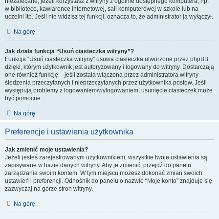
niezalecane, jeżeli korzystasz z witryny z ogólnie dostępnego komputera, np.
w bibliotece, kawiarence internetowej, sali komputerowej w szkole lub na
uczelni itp. Jeśli nie widzisz tej funkcji, oznacza to, że administrator ją wyłączył.
Na górę
Jak działa funkcja “Usuń ciasteczka witryny”?
Funkcja “Usuń ciasteczka witryny” usuwa ciasteczka utworzone przez phpBB
dzięki, którym użytkownik jest autoryzowany i logowany do witryny. Dostarczają
one również funkcję – jeśli została włączona przez administratora witryny –
śledzenia przeczytanych i nieprzeczytanych przez użytkownika postów. Jeśli
występują problemy z logowaniem/wylogowaniem, usunięcie ciasteczek może
być pomocne.
Na górę
Preferencje i ustawienia użytkownika
Jak zmienić moje ustawienia?
Jeżeli jesteś zarejestrowanym użytkownikiem, wszystkie twoje ustawienia są
zapisywane w bazie danych witryny. Aby je zmienić, przejdź do panelu
zarządzania swoim kontem. W tym miejscu możesz dokonać zmian swoich
ustawień i preferencji. Odnośnik do panelu o nazwie “Moje konto” znajduje się
zazwyczaj na górze stron witryny.
Na górę