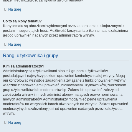
może mieć możliwość zamykania swoich tematów.
Na górę
Co to są ikony tematu?
Ikony tematu są obrazkami wybieranymi przez autora tematu skojarzonymi z
postami – sugerują ich treść. Możliwość korzystania z ikon tematu uzależniona
jest od uprawnień nadanych przez administratora witryny.
Na górę
Rangi użytkownika i grupy
Kim są administratorzy?
Administratorzy są użytkownikami albo też grupami użytkowników
posiadającymi najwyższy poziom uprawnień kontrolnych całej witryny. Mogą
oni kontrolować wszystkie zagadnienia związane z funkcjonowaniem witryny
włącznie z nadawaniem uprawnień, blokowaniem użytkowników, tworzeniem
grup użytkowników lub moderatorów itp. Zakres ich uprawnień zależy od
założyciela witryny i innych administratorów mających prawo nominowania
nowych administratorów. Administratorzy mogą mieć pełne uprawnienia
moderatorów na wszystkich forach utworzonych na witrynie. Zakres uprawnień
moderacyjnych uzależniony jest od uprawnień nadanych przez założyciela
witryny.
Na górę