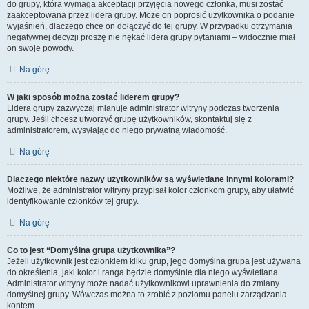
do grupy, która wymaga akceptacji przyjęcia nowego członka, musi zostać
zaakceptowana przez lidera grupy. Może on poprosić użytkownika o podanie
wyjaśnień, dlaczego chce on dołączyć do tej grupy. W przypadku otrzymania
negatywnej decyzji proszę nie nękać lidera grupy pytaniami – widocznie miał
on swoje powody.
Na górę
W jaki sposób można zostać liderem grupy?
Lidera grupy zazwyczaj mianuje administrator witryny podczas tworzenia
grupy. Jeśli chcesz utworzyć grupę użytkowników, skontaktuj się z
administratorem, wysyłając do niego prywatną wiadomość.
Na górę
Dlaczego niektóre nazwy użytkowników są wyświetlane innymi kolorami?
Możliwe, że administrator witryny przypisał kolor członkom grupy, aby ułatwić
identyfikowanie członków tej grupy.
Na górę
Co to jest “Domyślna grupa użytkownika”?
Jeżeli użytkownik jest członkiem kilku grup, jego domyślna grupa jest używana
do określenia, jaki kolor i ranga będzie domyślnie dla niego wyświetlana.
Administrator witryny może nadać użytkownikowi uprawnienia do zmiany
domyślnej grupy. Wówczas można to zrobić z poziomu panelu zarządzania
kontem.