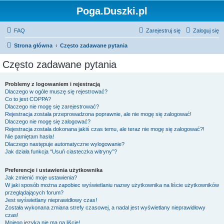
Poga.Duszki.pl
FAQ
Zarejestruj się
Zaloguj się
Strona główna
Często zadawane pytania
Często zadawane pytania
Problemy z logowaniem i rejestracją
Dlaczego w ogóle muszę się rejestrować?
Co to jest COPPA?
Dlaczego nie mogę się zarejestrować?
Rejestracja została przeprowadzona poprawnie, ale nie mogę się zalogować!
Dlaczego nie mogę się zalogować?
Rejestracja została dokonana jakiś czas temu, ale teraz nie mogę się zalogować?!
Nie pamiętam hasła!
Dlaczego następuje automatyczne wylogowanie?
Jak działa funkcja “Usuń ciasteczka witryny”?
Preferencje i ustawienia użytkownika
Jak zmienić moje ustawienia?
W jaki sposób można zapobiec wyświetlaniu nazwy użytkownika na liście użytkowników
przeglądających forum?
Jest wyświetlany nieprawidłowy czas!
Została wykonana zmiana strefy czasowej, a nadal jest wyświetlany nieprawidłowy
czas!
Mojego języka nie ma na liście!