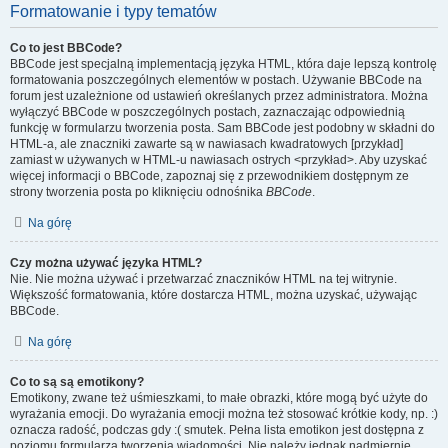
Formatowanie i typy tematów
Co to jest BBCode?
BBCode jest specjalną implementacją języka HTML, która daje lepszą kontrolę
formatowania poszczególnych elementów w postach. Używanie BBCode na
forum jest uzależnione od ustawień określanych przez administratora. Można
wyłączyć BBCode w poszczególnych postach, zaznaczając odpowiednią
funkcję w formularzu tworzenia posta. Sam BBCode jest podobny w składni do
HTML-a, ale znaczniki zawarte są w nawiasach kwadratowych [przykład]
zamiast w używanych w HTML-u nawiasach ostrych <przykład>. Aby uzyskać
więcej informacji o BBCode, zapoznaj się z przewodnikiem dostępnym ze
strony tworzenia posta po kliknięciu odnośnika
BBCode
.
Na górę
Czy można używać języka HTML?
Nie. Nie można używać i przetwarzać znaczników HTML na tej witrynie.
Większość formatowania, które dostarcza HTML, można uzyskać, używając
BBCode.
Na górę
Co to są są emotikony?
Emotikony, zwane też uśmieszkami, to małe obrazki, które mogą być użyte do
wyrażania emocji. Do wyrażania emocji można też stosować krótkie kody, np. :)
oznacza radość, podczas gdy :( smutek. Pełna lista emotikon jest dostępna z
poziomu formularza tworzenia wiadomości. Nie należy jednak nadmiernie