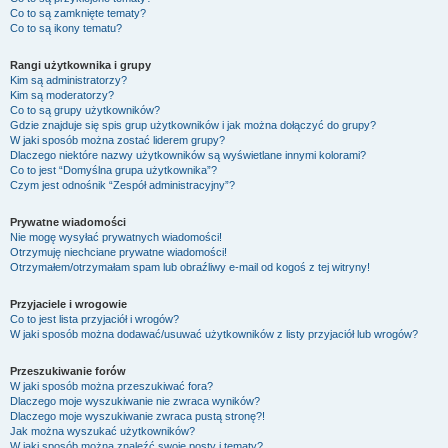
Co to są zamknięte tematy?
Co to są ikony tematu?
Rangi użytkownika i grupy
Kim są administratorzy?
Kim są moderatorzy?
Co to są grupy użytkowników?
Gdzie znajduje się spis grup użytkowników i jak można dołączyć do grupy?
W jaki sposób można zostać liderem grupy?
Dlaczego niektóre nazwy użytkowników są wyświetlane innymi kolorami?
Co to jest “Domyślna grupa użytkownika”?
Czym jest odnośnik “Zespół administracyjny”?
Prywatne wiadomości
Nie mogę wysyłać prywatnych wiadomości!
Otrzymuję niechciane prywatne wiadomości!
Otrzymałem/otrzymałam spam lub obraźliwy e-mail od kogoś z tej witryny!
Przyjaciele i wrogowie
Co to jest lista przyjaciół i wrogów?
W jaki sposób można dodawać/usuwać użytkowników z listy przyjaciół lub wrogów?
Przeszukiwanie forów
W jaki sposób można przeszukiwać fora?
Dlaczego moje wyszukiwanie nie zwraca wyników?
Dlaczego moje wyszukiwanie zwraca pustą stronę?!
Jak można wyszukać użytkowników?
W jaki sposób można znaleźć swoje posty i tematy?