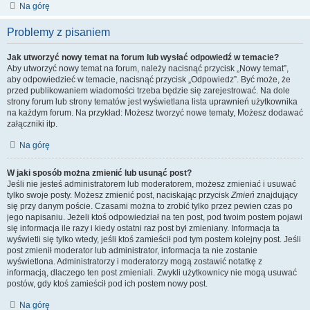
Na górę
Problemy z pisaniem
Jak utworzyć nowy temat na forum lub wysłać odpowiedź w temacie?
Aby utworzyć nowy temat na forum, należy nacisnąć przycisk „Nowy temat”,
aby odpowiedzieć w temacie, nacisnąć przycisk „Odpowiedz”. Być może, że
przed publikowaniem wiadomości trzeba będzie się zarejestrować. Na dole
strony forum lub strony tematów jest wyświetlana lista uprawnień użytkownika
na każdym forum. Na przykład: Możesz tworzyć nowe tematy, Możesz dodawać
załączniki itp.
Na górę
W jaki sposób można zmienić lub usunąć post?
Jeśli nie jesteś administratorem lub moderatorem, możesz zmieniać i usuwać
tylko swoje posty. Możesz zmienić post, naciskając przycisk
Zmień
znajdujący
się przy danym poście. Czasami można to zrobić tylko przez pewien czas po
jego napisaniu. Jeżeli ktoś odpowiedział na ten post, pod twoim postem pojawi
się informacja ile razy i kiedy ostatni raz post był zmieniany. Informacja ta
wyświetli się tylko wtedy, jeśli ktoś zamieścił pod tym postem kolejny post. Jeśli
post zmienił moderator lub administrator, informacja ta nie zostanie
wyświetlona. Administratorzy i moderatorzy mogą zostawić notatkę z
informacją, dlaczego ten post zmieniali. Zwykli użytkownicy nie mogą usuwać
postów, gdy ktoś zamieścił pod ich postem nowy post.
Na górę