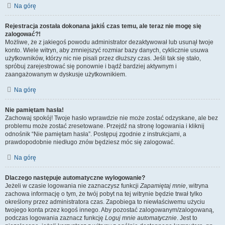
Na górę
Rejestracja została dokonana jakiś czas temu, ale teraz nie mogę się
zalogować?!
Możliwe, że z jakiegoś powodu administrator dezaktywował lub usunął twoje
konto. Wiele witryn, aby zmniejszyć rozmiar bazy danych, cyklicznie usuwa
użytkowników, którzy nic nie pisali przez dłuższy czas. Jeśli tak się stało,
spróbuj zarejestrować się ponownie i bądź bardziej aktywnym i
zaangażowanym w dyskusje użytkownikiem.
Na górę
Nie pamiętam hasła!
Zachowaj spokój! Twoje hasło wprawdzie nie może zostać odzyskane, ale bez
problemu może zostać zresetowane. Przejdź na stronę logowania i kliknij
odnośnik “Nie pamiętam hasła”. Postępuj zgodnie z instrukcjami, a
prawdopodobnie niedługo znów będziesz móc się zalogować.
Na górę
Dlaczego następuje automatyczne wylogowanie?
Jeżeli w czasie logowania nie zaznaczysz funkcji
Zapamiętaj mnie
, witryna
zachowa informację o tym, że twój pobyt na tej witrynie będzie trwał tylko
określony przez administratora czas. Zapobiega to niewłaściwemu użyciu
twojego konta przez kogoś innego. Aby pozostać zalogowanym/zalogowaną,
podczas logowania zaznacz funkcję
Loguj mnie automatycznie
. Jest to