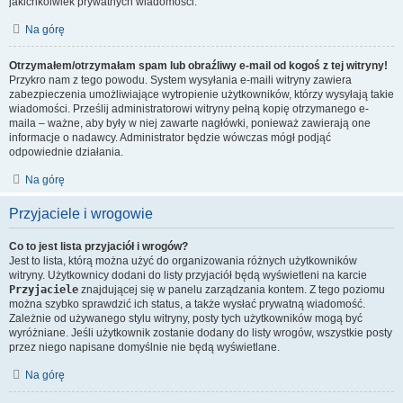
jakichkolwiek prywatnych wiadomości.
Na górę
Otrzymałem/otrzymałam spam lub obraźliwy e-mail od kogoś z tej witryny!
Przykro nam z tego powodu. System wysyłania e-maili witryny zawiera
zabezpieczenia umożliwiające wytropienie użytkowników, którzy wysyłają takie
wiadomości. Prześlij administratorowi witryny pełną kopię otrzymanego e-
maila – ważne, aby były w niej zawarte nagłówki, ponieważ zawierają one
informacje o nadawcy. Administrator będzie wówczas mógł podjąć
odpowiednie działania.
Na górę
Przyjaciele i wrogowie
Co to jest lista przyjaciół i wrogów?
Jest to lista, którą można użyć do organizowania różnych użytkowników
witryny. Użytkownicy dodani do listy przyjaciół będą wyświetleni na karcie
Przyjaciele
znajdującej się w panelu zarządzania kontem. Z tego poziomu
można szybko sprawdzić ich status, a także wysłać prywatną wiadomość.
Zależnie od używanego stylu witryny, posty tych użytkowników mogą być
wyróżniane. Jeśli użytkownik zostanie dodany do listy wrogów, wszystkie posty
przez niego napisane domyślnie nie będą wyświetlane.
Na górę