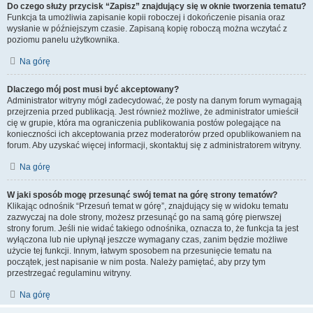
Do czego służy przycisk “Zapisz” znajdujący się w oknie tworzenia tematu?
Funkcja ta umożliwia zapisanie kopii roboczej i dokończenie pisania oraz
wysłanie w późniejszym czasie. Zapisaną kopię roboczą można wczytać z
poziomu panelu użytkownika.
Na górę
Dlaczego mój post musi być akceptowany?
Administrator witryny mógł zadecydować, że posty na danym forum wymagają
przejrzenia przed publikacją. Jest również możliwe, że administrator umieścił
cię w grupie, która ma ograniczenia publikowania postów polegające na
konieczności ich akceptowania przez moderatorów przed opublikowaniem na
forum. Aby uzyskać więcej informacji, skontaktuj się z administratorem witryny.
Na górę
W jaki sposób mogę przesunąć swój temat na górę strony tematów?
Klikając odnośnik “Przesuń temat w górę”, znajdujący się w widoku tematu
zazwyczaj na dole strony, możesz przesunąć go na samą górę pierwszej
strony forum. Jeśli nie widać takiego odnośnika, oznacza to, że funkcja ta jest
wyłączona lub nie upłynął jeszcze wymagany czas, zanim będzie możliwe
użycie tej funkcji. Innym, łatwym sposobem na przesunięcie tematu na
początek, jest napisanie w nim posta. Należy pamiętać, aby przy tym
przestrzegać regulaminu witryny.
Na górę