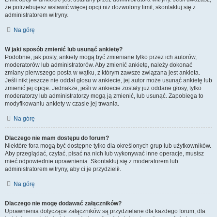
że potrzebujesz wstawić więcej opcji niż dozwolony limit, skontaktuj się z
administratorem witryny.
Na górę
W jaki sposób zmienić lub usunąć ankietę?
Podobnie, jak posty, ankiety mogą być zmieniane tylko przez ich autorów,
moderatorów lub administratorów. Aby zmienić ankietę, należy dokonać
zmiany pierwszego posta w wątku, z którym zawsze związana jest ankieta.
Jeśli nikt jeszcze nie oddał głosu w ankiecie, jej autor może usunąć ankietę lub
zmienić jej opcje. Jednakże, jeśli w ankiecie zostały już oddane głosy, tylko
moderatorzy lub administratorzy mogą ją zmienić, lub usunąć. Zapobiega to
modyfikowaniu ankiety w czasie jej trwania.
Na górę
Dlaczego nie mam dostępu do forum?
Niektóre fora mogą być dostępne tylko dla określonych grup lub użytkowników.
Aby przeglądać, czytać, pisać na nich lub wykonywać inne operacje, musisz
mieć odpowiednie uprawnienia. Skontaktuj się z moderatorem lub
administratorem witryny, aby ci je przydzielił.
Na górę
Dlaczego nie mogę dodawać załączników?
Uprawnienia dotyczące załączników są przydzielane dla każdego forum, dla