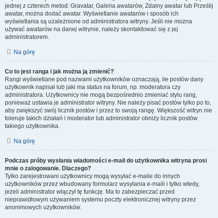
jednej z czterech metod: Gravatar, Galeria awatarów, Zdalny awatar lub Prześlij
awatar, można dodać awatar. Wyświetlanie awatarów i sposób ich
wyświetlania są uzależnione od administratora witryny. Jeśli nie można
używać awatarów na danej witrynie, należy skontaktować się z jej
administratorem.
Na górę
Co to jest ranga i jak można ją zmienić?
Rangi wyświetlane pod nazwami użytkowników oznaczają, ile postów dany
użytkownik napisał lub jaki ma status na forum, np. moderatora czy
administratora. Użytkownicy nie mogą bezpośrednio zmieniać stylu rang,
ponieważ ustawia je administrator witryny. Nie należy pisać postów tylko po to,
aby zwiększyć swój licznik postów i przez to swoją rangę. Większość witryn nie
toleruje takich działań i moderator lub administrator obniży licznik postów
takiego użytkownika.
Na górę
Podczas próby wysłania wiadomości e-mail do użytkownika witryna prosi
mnie o zalogowanie. Dlaczego?
Tylko zarejestrowani użytkownicy mogą wysyłać e-maile do innych
użytkowników przez wbudowany formularz wysyłania e-maili i tylko wtedy,
jeżeli administrator włączył tę funkcję. Ma to zabezpieczać przed
nieprawidłowym używaniem systemu poczty elektronicznej witryny przez
anonimowych użytkowników.