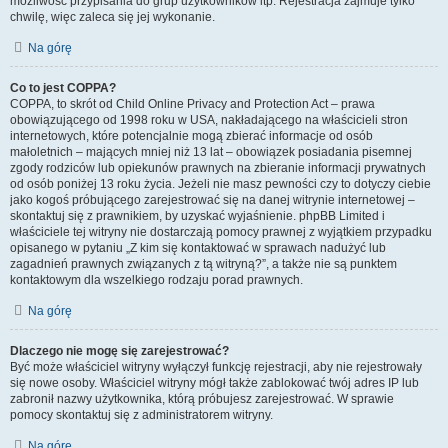
możliwość przypisania do grup użytkowników itp. Rejestracja zajmuje tylko
chwilę, więc zaleca się jej wykonanie.
Na górę
Co to jest COPPA?
COPPA, to skrót od Child Online Privacy and Protection Act – prawa
obowiązującego od 1998 roku w USA, nakładającego na właścicieli stron
internetowych, które potencjalnie mogą zbierać informacje od osób
małoletnich – mających mniej niż 13 lat – obowiązek posiadania pisemnej
zgody rodziców lub opiekunów prawnych na zbieranie informacji prywatnych
od osób poniżej 13 roku życia. Jeżeli nie masz pewności czy to dotyczy ciebie
jako kogoś próbującego zarejestrować się na danej witrynie internetowej –
skontaktuj się z prawnikiem, by uzyskać wyjaśnienie. phpBB Limited i
właściciele tej witryny nie dostarczają pomocy prawnej z wyjątkiem przypadku
opisanego w pytaniu „Z kim się kontaktować w sprawach nadużyć lub
zagadnień prawnych związanych z tą witryną?”, a także nie są punktem
kontaktowym dla wszelkiego rodzaju porad prawnych.
Na górę
Dlaczego nie mogę się zarejestrować?
Być może właściciel witryny wyłączył funkcję rejestracji, aby nie rejestrowały
się nowe osoby. Właściciel witryny mógł także zablokować twój adres IP lub
zabronił nazwy użytkownika, którą próbujesz zarejestrować. W sprawie
pomocy skontaktuj się z administratorem witryny.
Na górę