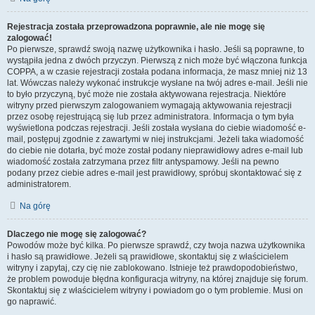
Rejestracja została przeprowadzona poprawnie, ale nie mogę się
zalogować!
Po pierwsze, sprawdź swoją nazwę użytkownika i hasło. Jeśli są poprawne, to
wystąpiła jedna z dwóch przyczyn. Pierwszą z nich może być włączona funkcja
COPPA, a w czasie rejestracji została podana informacja, że masz mniej niż 13
lat. Wówczas należy wykonać instrukcje wysłane na twój adres e-mail. Jeśli nie
to było przyczyną, być może nie została aktywowana rejestracja. Niektóre
witryny przed pierwszym zalogowaniem wymagają aktywowania rejestracji
przez osobę rejestrującą się lub przez administratora. Informacja o tym była
wyświetlona podczas rejestracji. Jeśli została wysłana do ciebie wiadomość e-
mail, postępuj zgodnie z zawartymi w niej instrukcjami. Jeżeli taka wiadomość
do ciebie nie dotarła, być może został podany nieprawidłowy adres e-mail lub
wiadomość została zatrzymana przez filtr antyspamowy. Jeśli na pewno
podany przez ciebie adres e-mail jest prawidłowy, spróbuj skontaktować się z
administratorem.
Na górę
Dlaczego nie mogę się zalogować?
Powodów może być kilka. Po pierwsze sprawdź, czy twoja nazwa użytkownika
i hasło są prawidłowe. Jeżeli są prawidłowe, skontaktuj się z właścicielem
witryny i zapytaj, czy cię nie zablokowano. Istnieje też prawdopodobieństwo,
że problem powoduje błędna konfiguracja witryny, na której znajduje się forum.
Skontaktuj się z właścicielem witryny i powiadom go o tym problemie. Musi on
go naprawić.