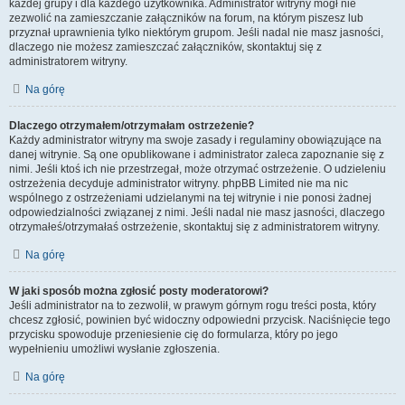
każdej grupy i dla każdego użytkownika. Administrator witryny mógł nie
zezwolić na zamieszczanie załączników na forum, na którym piszesz lub
przyznał uprawnienia tylko niektórym grupom. Jeśli nadal nie masz jasności,
dlaczego nie możesz zamieszczać załączników, skontaktuj się z
administratorem witryny.
Na górę
Dlaczego otrzymałem/otrzymałam ostrzeżenie?
Każdy administrator witryny ma swoje zasady i regulaminy obowiązujące na
danej witrynie. Są one opublikowane i administrator zaleca zapoznanie się z
nimi. Jeśli ktoś ich nie przestrzegał, może otrzymać ostrzeżenie. O udzieleniu
ostrzeżenia decyduje administrator witryny. phpBB Limited nie ma nic
wspólnego z ostrzeżeniami udzielanymi na tej witrynie i nie ponosi żadnej
odpowiedzialności związanej z nimi. Jeśli nadal nie masz jasności, dlaczego
otrzymałeś/otrzymałaś ostrzeżenie, skontaktuj się z administratorem witryny.
Na górę
W jaki sposób można zgłosić posty moderatorowi?
Jeśli administrator na to zezwolił, w prawym górnym rogu treści posta, który
chcesz zgłosić, powinien być widoczny odpowiedni przycisk. Naciśnięcie tego
przycisku spowoduje przeniesienie cię do formularza, który po jego
wypełnieniu umożliwi wysłanie zgłoszenia.
Na górę