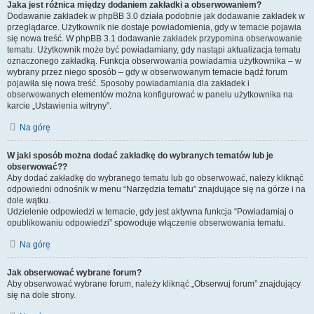
Jaka jest różnica między dodaniem zakładki a obserwowaniem?
Dodawanie zakładek w phpBB 3.0 działa podobnie jak dodawanie zakładek w
przeglądarce. Użytkownik nie dostaje powiadomienia, gdy w temacie pojawia
się nowa treść. W phpBB 3.1 dodawanie zakładek przypomina obserwowanie
tematu. Użytkownik może być powiadamiany, gdy nastąpi aktualizacja tematu
oznaczonego zakładką. Funkcja obserwowania powiadamia użytkownika – w
wybrany przez niego sposób – gdy w obserwowanym temacie bądź forum
pojawiła się nowa treść. Sposoby powiadamiania dla zakładek i
obserwowanych elementów można konfigurować w panelu użytkownika na
karcie „Ustawienia witryny”.
Na górę
W jaki sposób można dodać zakładkę do wybranych tematów lub je
obserwować??
Aby dodać zakładkę do wybranego tematu lub go obserwować, należy kliknąć
odpowiedni odnośnik w menu “Narzędzia tematu” znajdujące się na górze i na
dole wątku.
Udzielenie odpowiedzi w temacie, gdy jest aktywna funkcja “Powiadamiaj o
opublikowaniu odpowiedzi” spowoduje włączenie obserwowania tematu.
Na górę
Jak obserwować wybrane forum?
Aby obserwować wybrane forum, należy kliknąć „Obserwuj forum” znajdujący
się na dole strony.