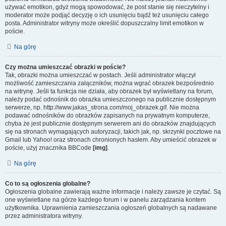
używać emotikon, gdyż mogą spowodować, że post stanie się nieczytelny i
moderator może podjąć decyzję o ich usunięciu bądź też usunięciu całego
posta. Administrator witryny może określić dopuszczalny limit emotikon w
poście.
Na górę
Czy można umieszczać obrazki w poście?
Tak, obrazki można umieszczać w postach. Jeśli administrator włączył
możliwość zamieszczania załączników, można wgrać obrazek bezpośrednio
na witrynę. Jeśli ta funkcja nie działa, aby obrazek był wyświetlany na forum,
należy podać odnośnik do obrazka umieszczonego na publicznie dostępnym
serwerze, np. http://www.jakas_strona.com/moj_obrazek.gif. Nie można
podawać odnośników do obrazków zapisanych na prywatnym komputerze,
chyba że jest publicznie dostępnym serwerem ani do obrazków znajdujących
się na stronach wymagających autoryzacji, takich jak, np. skrzynki pocztowe na
Gmail lub Yahoo! oraz stronach chronionych hasłem. Aby umieścić obrazek w
poście, użyj znacznika BBCode
[img]
.
Na górę
Co to są ogłoszenia globalne?
Ogłoszenia globalne zawierają ważne informacje i należy zawsze je czytać. Są
one wyświetlane na górze każdego forum i w panelu zarządzania kontem
użytkownika. Uprawnienia zamieszczania ogłoszeń globalnych są nadawane
przez administratora witryny.