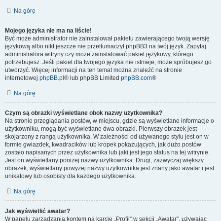
Na górę
Mojego języka nie ma na liście!
Być może administrator nie zainstalował pakietu zawierającego twoją wersję
językową albo nikt jeszcze nie przetłumaczył phpBB3 na twój język. Zapytaj
administratora witryny czy może zainstalować pakiet językowy, którego
potrzebujesz. Jeśli pakiet dla twojego języka nie istnieje, może spróbujesz go
utworzyć. Więcej informacji na ten temat można znaleźć na stronie
internetowej
phpBB.pl
® lub phpBB Limited
phpBB.com
®
Na górę
Czym są obrazki wyświetlane obok nazwy użytkownika?
Na stronie przeglądania postów, w miejscu, gdzie są wyświetlane informacje o
użytkowniku, mogą być wyświetlane dwa obrazki. Pierwszy obrazek jest
skojarzony z rangą użytkownika. W zależności od używanego stylu jest on w
formie gwiazdek, kwadracików lub kropek pokazujących, jak dużo postów
zostało napisanych przez użytkownika lub jaki jest jego status na tej witrynie.
Jest on wyświetlany poniżej nazwy użytkownika. Drugi, zazwyczaj większy
obrazek, wyświetlany powyżej nazwy użytkownika jest znany jako awatar i jest
unikatowy lub osobisty dla każdego użytkownika.
Na górę
Jak wyświetlić awatar?
W panelu zarządzania kontem na karcie „Profil” w sekcji „Awatar”, używając