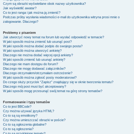
Czym są obrazki wyświetlane obok nazwy użytkownika?
Jak wyświetlić awatar?
Co to jest ranga i jak można ją zmienić?
Podczas próby wysłania wiadomości e-mail do użytkownika witryna prosi mnie o
zalogowanie. Dlaczego?
Problemy z pisaniem
Jak utworzyć nowy temat na forum lub wysłać odpowiedź w temacie?
W jaki sposób można zmienić lub usunąć post?
W jaki sposób można dodać podpis do swojego posta?
W jaki sposób można utworzyć ankietę?
Dlaczego nie można dodać więcej opcji ankiety?
W jaki sposób zmienić lub usunąć ankietę?
Dlaczego nie mam dostępu do forum?
Dlaczego nie mogę dodawać załączników?
Dlaczego otrzymałem/otrzymałam ostrzeżenie?
W jaki sposób można zgłosić posty moderatorowi?
Do czego służy przycisk “Zapisz” znajdujący się w oknie tworzenia tematu?
Dlaczego mój post musi być akceptowany?
W jaki sposób mogę przesunąć swój temat na górę strony tematów?
Formatowanie i typy tematów
Co to jest BBCode?
Czy można używać języka HTML?
Co to są są emotikony?
Czy można umieszczać obrazki w poście?
Co to są ogłoszenia globalne?
Co to są ogłoszenia?
Co to są przyklejone tematy?