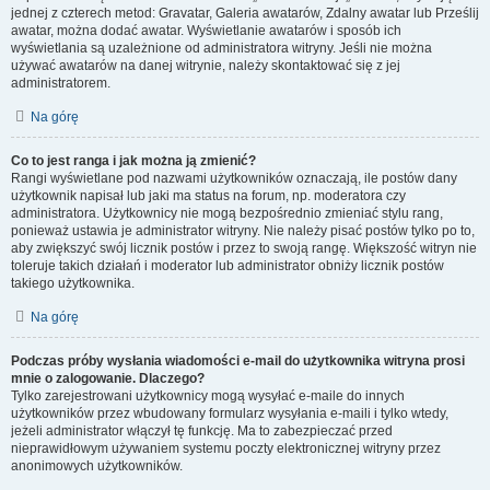
jednej z czterech metod: Gravatar, Galeria awatarów, Zdalny awatar lub Prześlij
awatar, można dodać awatar. Wyświetlanie awatarów i sposób ich
wyświetlania są uzależnione od administratora witryny. Jeśli nie można
używać awatarów na danej witrynie, należy skontaktować się z jej
administratorem.
Na górę
Co to jest ranga i jak można ją zmienić?
Rangi wyświetlane pod nazwami użytkowników oznaczają, ile postów dany
użytkownik napisał lub jaki ma status na forum, np. moderatora czy
administratora. Użytkownicy nie mogą bezpośrednio zmieniać stylu rang,
ponieważ ustawia je administrator witryny. Nie należy pisać postów tylko po to,
aby zwiększyć swój licznik postów i przez to swoją rangę. Większość witryn nie
toleruje takich działań i moderator lub administrator obniży licznik postów
takiego użytkownika.
Na górę
Podczas próby wysłania wiadomości e-mail do użytkownika witryna prosi
mnie o zalogowanie. Dlaczego?
Tylko zarejestrowani użytkownicy mogą wysyłać e-maile do innych
użytkowników przez wbudowany formularz wysyłania e-maili i tylko wtedy,
jeżeli administrator włączył tę funkcję. Ma to zabezpieczać przed
nieprawidłowym używaniem systemu poczty elektronicznej witryny przez
anonimowych użytkowników.