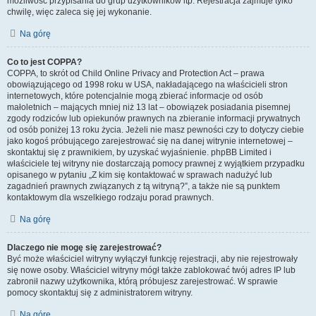
możliwość przypisania do grup użytkowników itp. Rejestracja zajmuje tylko
chwilę, więc zaleca się jej wykonanie.
Na górę
Co to jest COPPA?
COPPA, to skrót od Child Online Privacy and Protection Act – prawa
obowiązującego od 1998 roku w USA, nakładającego na właścicieli stron
internetowych, które potencjalnie mogą zbierać informacje od osób
małoletnich – mających mniej niż 13 lat – obowiązek posiadania pisemnej
zgody rodziców lub opiekunów prawnych na zbieranie informacji prywatnych
od osób poniżej 13 roku życia. Jeżeli nie masz pewności czy to dotyczy ciebie
jako kogoś próbującego zarejestrować się na danej witrynie internetowej –
skontaktuj się z prawnikiem, by uzyskać wyjaśnienie. phpBB Limited i
właściciele tej witryny nie dostarczają pomocy prawnej z wyjątkiem przypadku
opisanego w pytaniu „Z kim się kontaktować w sprawach nadużyć lub
zagadnień prawnych związanych z tą witryną?”, a także nie są punktem
kontaktowym dla wszelkiego rodzaju porad prawnych.
Na górę
Dlaczego nie mogę się zarejestrować?
Być może właściciel witryny wyłączył funkcję rejestracji, aby nie rejestrowały
się nowe osoby. Właściciel witryny mógł także zablokować twój adres IP lub
zabronił nazwy użytkownika, którą próbujesz zarejestrować. W sprawie
pomocy skontaktuj się z administratorem witryny.
Na górę