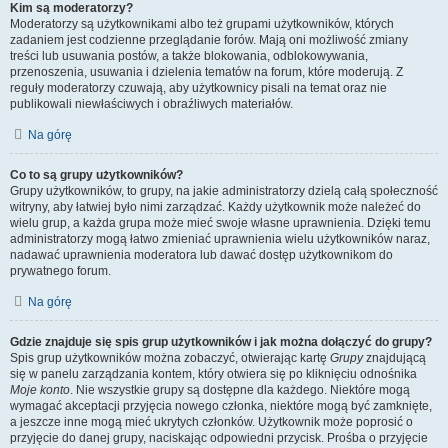
Kim są moderatorzy?
Moderatorzy są użytkownikami albo też grupami użytkowników, których
zadaniem jest codzienne przeglądanie forów. Mają oni możliwość zmiany
treści lub usuwania postów, a także blokowania, odblokowywania,
przenoszenia, usuwania i dzielenia tematów na forum, które moderują. Z
reguły moderatorzy czuwają, aby użytkownicy pisali na temat oraz nie
publikowali niewłaściwych i obraźliwych materiałów.
Na górę
Co to są grupy użytkowników?
Grupy użytkowników, to grupy, na jakie administratorzy dzielą całą społeczność
witryny, aby łatwiej było nimi zarządzać. Każdy użytkownik może należeć do
wielu grup, a każda grupa może mieć swoje własne uprawnienia. Dzięki temu
administratorzy mogą łatwo zmieniać uprawnienia wielu użytkowników naraz,
nadawać uprawnienia moderatora lub dawać dostęp użytkownikom do
prywatnego forum.
Na górę
Gdzie znajduje się spis grup użytkowników i jak można dołączyć do grupy?
Spis grup użytkowników można zobaczyć, otwierając kartę
Grupy
znajdującą
się w panelu zarządzania kontem, który otwiera się po kliknięciu odnośnika
Moje konto
. Nie wszystkie grupy są dostępne dla każdego. Niektóre mogą
wymagać akceptacji przyjęcia nowego członka, niektóre mogą być zamknięte,
a jeszcze inne mogą mieć ukrytych członków. Użytkownik może poprosić o
przyjęcie do danej grupy, naciskając odpowiedni przycisk. Prośba o przyjęcie