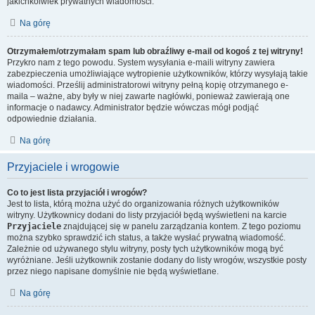
jakichkolwiek prywatnych wiadomości.
Na górę
Otrzymałem/otrzymałam spam lub obraźliwy e-mail od kogoś z tej witryny!
Przykro nam z tego powodu. System wysyłania e-maili witryny zawiera
zabezpieczenia umożliwiające wytropienie użytkowników, którzy wysyłają takie
wiadomości. Prześlij administratorowi witryny pełną kopię otrzymanego e-
maila – ważne, aby były w niej zawarte nagłówki, ponieważ zawierają one
informacje o nadawcy. Administrator będzie wówczas mógł podjąć
odpowiednie działania.
Na górę
Przyjaciele i wrogowie
Co to jest lista przyjaciół i wrogów?
Jest to lista, którą można użyć do organizowania różnych użytkowników
witryny. Użytkownicy dodani do listy przyjaciół będą wyświetleni na karcie
Przyjaciele
znajdującej się w panelu zarządzania kontem. Z tego poziomu
można szybko sprawdzić ich status, a także wysłać prywatną wiadomość.
Zależnie od używanego stylu witryny, posty tych użytkowników mogą być
wyróżniane. Jeśli użytkownik zostanie dodany do listy wrogów, wszystkie posty
przez niego napisane domyślnie nie będą wyświetlane.
Na górę