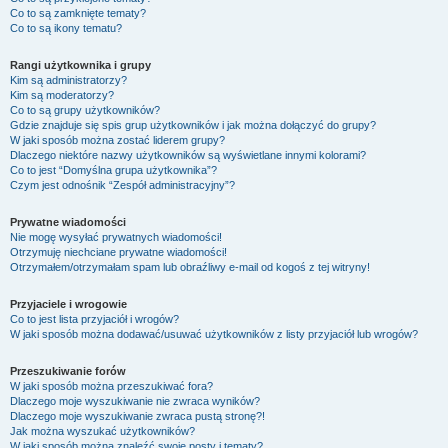
Co to są zamknięte tematy?
Co to są ikony tematu?
Rangi użytkownika i grupy
Kim są administratorzy?
Kim są moderatorzy?
Co to są grupy użytkowników?
Gdzie znajduje się spis grup użytkowników i jak można dołączyć do grupy?
W jaki sposób można zostać liderem grupy?
Dlaczego niektóre nazwy użytkowników są wyświetlane innymi kolorami?
Co to jest “Domyślna grupa użytkownika”?
Czym jest odnośnik “Zespół administracyjny”?
Prywatne wiadomości
Nie mogę wysyłać prywatnych wiadomości!
Otrzymuję niechciane prywatne wiadomości!
Otrzymałem/otrzymałam spam lub obraźliwy e-mail od kogoś z tej witryny!
Przyjaciele i wrogowie
Co to jest lista przyjaciół i wrogów?
W jaki sposób można dodawać/usuwać użytkowników z listy przyjaciół lub wrogów?
Przeszukiwanie forów
W jaki sposób można przeszukiwać fora?
Dlaczego moje wyszukiwanie nie zwraca wyników?
Dlaczego moje wyszukiwanie zwraca pustą stronę?!
Jak można wyszukać użytkowników?
W jaki sposób można znaleźć swoje posty i tematy?