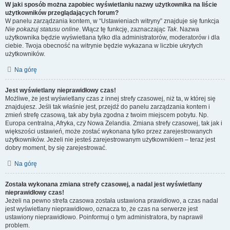
W jaki sposób można zapobiec wyświetlaniu nazwy użytkownika na liście
użytkowników przeglądających forum?
W panelu zarządzania kontem, w “Ustawieniach witryny” znajduje się funkcja
Nie pokazuj statusu online
. Włącz tę funkcję, zaznaczając
Tak
. Nazwa
użytkownika będzie wyświetlana tylko dla administratorów, moderatorów i dla
ciebie. Twoja obecność na witrynie będzie wykazana w liczbie ukrytych
użytkowników.
Na górę
Jest wyświetlany nieprawidłowy czas!
Możliwe, że jest wyświetlany czas z innej strefy czasowej, niż ta, w której się
znajdujesz. Jeśli tak właśnie jest, przejdź do panelu zarządzania kontem i
zmień strefę czasową, tak aby była zgodna z twoim miejscem pobytu. Np.
Europa centralna, Afryka, czy Nowa Zelandia. Zmiana strefy czasowej, tak jak i
większości ustawień, może zostać wykonana tylko przez zarejestrowanych
użytkowników. Jeżeli nie jesteś zarejestrowanym użytkownikiem – teraz jest
dobry moment, by się zarejestrować.
Na górę
Została wykonana zmiana strefy czasowej, a nadal jest wyświetlany
nieprawidłowy czas!
Jeżeli na pewno strefa czasowa została ustawiona prawidłowo, a czas nadal
jest wyświetlany nieprawidłowo, oznacza to, że czas na serwerze jest
ustawiony nieprawidłowo. Poinformuj o tym administratora, by naprawił
problem.