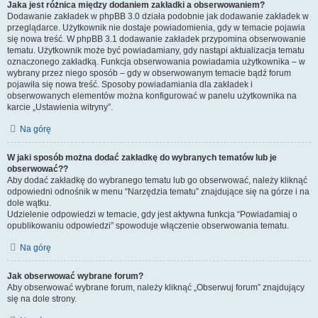
Jaka jest różnica między dodaniem zakładki a obserwowaniem?
Dodawanie zakładek w phpBB 3.0 działa podobnie jak dodawanie zakładek w
przeglądarce. Użytkownik nie dostaje powiadomienia, gdy w temacie pojawia
się nowa treść. W phpBB 3.1 dodawanie zakładek przypomina obserwowanie
tematu. Użytkownik może być powiadamiany, gdy nastąpi aktualizacja tematu
oznaczonego zakładką. Funkcja obserwowania powiadamia użytkownika – w
wybrany przez niego sposób – gdy w obserwowanym temacie bądź forum
pojawiła się nowa treść. Sposoby powiadamiania dla zakładek i
obserwowanych elementów można konfigurować w panelu użytkownika na
karcie „Ustawienia witryny”.
Na górę
W jaki sposób można dodać zakładkę do wybranych tematów lub je
obserwować??
Aby dodać zakładkę do wybranego tematu lub go obserwować, należy kliknąć
odpowiedni odnośnik w menu “Narzędzia tematu” znajdujące się na górze i na
dole wątku.
Udzielenie odpowiedzi w temacie, gdy jest aktywna funkcja “Powiadamiaj o
opublikowaniu odpowiedzi” spowoduje włączenie obserwowania tematu.
Na górę
Jak obserwować wybrane forum?
Aby obserwować wybrane forum, należy kliknąć „Obserwuj forum” znajdujący
się na dole strony.