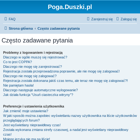
Poga.Duszki.pl
FAQ
Zarejestruj się
Zaloguj się
Strona główna
Często zadawane pytania
Często zadawane pytania
Problemy z logowaniem i rejestracją
Dlaczego w ogóle muszę się rejestrować?
Co to jest COPPA?
Dlaczego nie mogę się zarejestrować?
Rejestracja została przeprowadzona poprawnie, ale nie mogę się zalogować!
Dlaczego nie mogę się zalogować?
Rejestracja została dokonana jakiś czas temu, ale teraz nie mogę się zalogować?!
Nie pamiętam hasła!
Dlaczego następuje automatyczne wylogowanie?
Jak działa funkcja “Usuń ciasteczka witryny”?
Preferencje i ustawienia użytkownika
Jak zmienić moje ustawienia?
W jaki sposób można zapobiec wyświetlaniu nazwy użytkownika na liście użytkowników
przeglądających forum?
Jest wyświetlany nieprawidłowy czas!
Została wykonana zmiana strefy czasowej, a nadal jest wyświetlany nieprawidłowy
czas!
Mojego języka nie ma na liście!