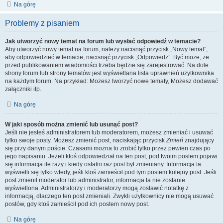
Na górę
Problemy z pisaniem
Jak utworzyć nowy temat na forum lub wysłać odpowiedź w temacie?
Aby utworzyć nowy temat na forum, należy nacisnąć przycisk „Nowy temat”,
aby odpowiedzieć w temacie, nacisnąć przycisk „Odpowiedz”. Być może, że
przed publikowaniem wiadomości trzeba będzie się zarejestrować. Na dole
strony forum lub strony tematów jest wyświetlana lista uprawnień użytkownika
na każdym forum. Na przykład: Możesz tworzyć nowe tematy, Możesz dodawać
załączniki itp.
Na górę
W jaki sposób można zmienić lub usunąć post?
Jeśli nie jesteś administratorem lub moderatorem, możesz zmieniać i usuwać
tylko swoje posty. Możesz zmienić post, naciskając przycisk
Zmień
znajdujący
się przy danym poście. Czasami można to zrobić tylko przez pewien czas po
jego napisaniu. Jeżeli ktoś odpowiedział na ten post, pod twoim postem pojawi
się informacja ile razy i kiedy ostatni raz post był zmieniany. Informacja ta
wyświetli się tylko wtedy, jeśli ktoś zamieścił pod tym postem kolejny post. Jeśli
post zmienił moderator lub administrator, informacja ta nie zostanie
wyświetlona. Administratorzy i moderatorzy mogą zostawić notatkę z
informacją, dlaczego ten post zmieniali. Zwykli użytkownicy nie mogą usuwać
postów, gdy ktoś zamieścił pod ich postem nowy post.
Na górę