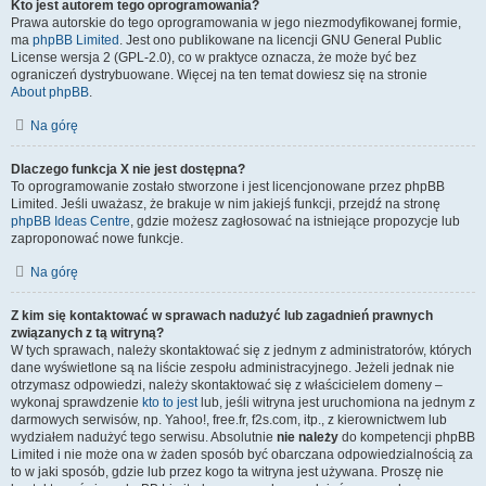
Kto jest autorem tego oprogramowania?
Prawa autorskie do tego oprogramowania w jego niezmodyfikowanej formie,
ma
phpBB Limited
. Jest ono publikowane na licencji GNU General Public
License wersja 2 (GPL-2.0), co w praktyce oznacza, że może być bez
ograniczeń dystrybuowane. Więcej na ten temat dowiesz się na stronie
About phpBB
.
Na górę
Dlaczego funkcja X nie jest dostępna?
To oprogramowanie zostało stworzone i jest licencjonowane przez phpBB
Limited. Jeśli uważasz, że brakuje w nim jakiejś funkcji, przejdź na stronę
phpBB Ideas Centre
, gdzie możesz zagłosować na istniejące propozycje lub
zaproponować nowe funkcje.
Na górę
Z kim się kontaktować w sprawach nadużyć lub zagadnień prawnych
związanych z tą witryną?
W tych sprawach, należy skontaktować się z jednym z administratorów, których
dane wyświetlone są na liście zespołu administracyjnego. Jeżeli jednak nie
otrzymasz odpowiedzi, należy skontaktować się z właścicielem domeny –
wykonaj sprawdzenie
kto to jest
lub, jeśli witryna jest uruchomiona na jednym z
darmowych serwisów, np. Yahoo!, free.fr, f2s.com, itp., z kierownictwem lub
wydziałem nadużyć tego serwisu. Absolutnie
nie należy
do kompetencji phpBB
Limited i nie może ona w żaden sposób być obarczana odpowiedzialnością za
to w jaki sposób, gdzie lub przez kogo ta witryna jest używana. Proszę nie