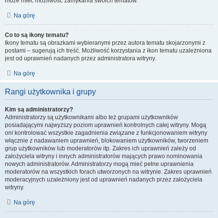
może mieć możliwość zamykania swoich tematów.
Na górę
Co to są ikony tematu?
Ikony tematu są obrazkami wybieranymi przez autora tematu skojarzonymi z
postami – sugerują ich treść. Możliwość korzystania z ikon tematu uzależniona
jest od uprawnień nadanych przez administratora witryny.
Na górę
Rangi użytkownika i grupy
Kim są administratorzy?
Administratorzy są użytkownikami albo też grupami użytkowników
posiadającymi najwyższy poziom uprawnień kontrolnych całej witryny. Mogą
oni kontrolować wszystkie zagadnienia związane z funkcjonowaniem witryny
włącznie z nadawaniem uprawnień, blokowaniem użytkowników, tworzeniem
grup użytkowników lub moderatorów itp. Zakres ich uprawnień zależy od
założyciela witryny i innych administratorów mających prawo nominowania
nowych administratorów. Administratorzy mogą mieć pełne uprawnienia
moderatorów na wszystkich forach utworzonych na witrynie. Zakres uprawnień
moderacyjnych uzależniony jest od uprawnień nadanych przez założyciela
witryny.
Na górę