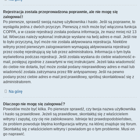
Rejestracja została przeprowadzona poprawnie, ale nie mogę się
zalogować!
Po pierwsze, sprawdź swoją nazwę użytkownika i hasło. Jeśli są poprawne, to
wystąpiła jedna z dwóch przyczyn. Pierwszą z nich może być włączona funkcja
COPPA, a w czasie rejestracji została podana informacja, że masz mniej niż 13
lat. Wówczas należy wykonać instrukcje wysłane na twój adres e-mail. Jeśli nie
to było przyczyną, być może nie została aktywowana rejestracja. Niektóre
witryny przed pierwszym zalogowaniem wymagają aktywowania rejestracji
przez osobę rejestrującą się lub przez administratora. Informacja o tym była
wyświetlona podczas rejestracji. Jeśli została wysłana do ciebie wiadomość e-
mail, postępuj zgodnie z zawartymi w niej instrukcjami. Jeżeli taka wiadomość
do ciebie nie dotarła, być może został podany nieprawidłowy adres e-mail lub
wiadomość została zatrzymana przez filtr antyspamowy. Jeśli na pewno
podany przez ciebie adres e-mail jest prawidłowy, spróbuj skontaktować się z
administratorem.
Na górę
Dlaczego nie mogę się zalogować?
Powodów może być kilka. Po pierwsze sprawdź, czy twoja nazwa użytkownika
i hasło są prawidłowe. Jeżeli są prawidłowe, skontaktuj się z właścicielem
witryny i zapytaj, czy cię nie zablokowano. Istnieje też prawdopodobieństwo,
że problem powoduje błędna konfiguracja witryny, na której znajduje się forum.
Skontaktuj się z właścicielem witryny i powiadom go o tym problemie. Musi on
go naprawić.