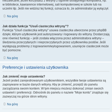
niezalecane, jeżeli korzystasz z witryny z ogólnie dostępnego komputera, np.
w bibliotece, kawiarence internetowej, sali komputerowej w szkole lub na
uczelni itp. Jeśli nie widzisz tej funkcji, oznacza to, że administrator ją wyłączył.
Na górę
Jak działa funkcja “Usuń ciasteczka witryny”?
Funkcja “Usuń ciasteczka witryny” usuwa ciasteczka utworzone przez phpBB
dzięki, którym użytkownik jest autoryzowany i logowany do witryny. Dostarczają
one również funkcję – jeśli została włączona przez administratora witryny –
śledzenia przeczytanych i nieprzeczytanych przez użytkownika postów. Jeśli
występują problemy z logowaniem/wylogowaniem, usunięcie ciasteczek może
być pomocne.
Na górę
Preferencje i ustawienia użytkownika
Jak zmienić moje ustawienia?
Jeżeli jesteś zarejestrowanym użytkownikiem, wszystkie twoje ustawienia są
zapisywane w bazie danych witryny. Aby je zmienić, przejdź do panelu
zarządzania swoim kontem. W tym miejscu możesz dokonać zmian swoich
ustawień i preferencji. Odnośnik do panelu o nazwie “Moje konto” znajduje się
zazwyczaj na górze stron witryny.
Na górę