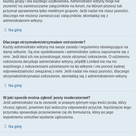
każdej grupy i dla każdego użytkownika. Administrator witryny mógł nie
zezwolić na zamieszczanie załączników na forum, na którym piszesz lub
przyznał uprawnienia tylko niektórym grupom. Jeśli nadal nie masz jasności,
dlaczego nie możesz zamieszczać załączników, skontaktuj się z
administratorem witryny.
Na górę
Dlaczego otrzymałem/otrzymałam ostrzeżenie?
Każdy administrator witryny ma swoje zasady i regulaminy obowiązujące na
danej witrynie. Są one opublikowane i administrator zaleca zapoznanie się z
nimi. Jeśli ktoś ich nie przestrzegał, może otrzymać ostrzeżenie. O udzieleniu
ostrzeżenia decyduje administrator witryny. phpBB Limited nie ma nic
wspólnego z ostrzeżeniami udzielanymi na tej witrynie i nie ponosi żadnej
odpowiedzialności związanej z nimi. Jeśli nadal nie masz jasności, dlaczego
otrzymałeś/otrzymałaś ostrzeżenie, skontaktuj się z administratorem witryny.
Na górę
W jaki sposób można zgłosić posty moderatorowi?
Jeśli administrator na to zezwolił, w prawym górnym rogu treści posta, który
chcesz zgłosić, powinien być widoczny odpowiedni przycisk. Naciśnięcie tego
przycisku spowoduje przeniesienie cię do formularza, który po jego
wypełnieniu umożliwi wysłanie zgłoszenia.
Na górę