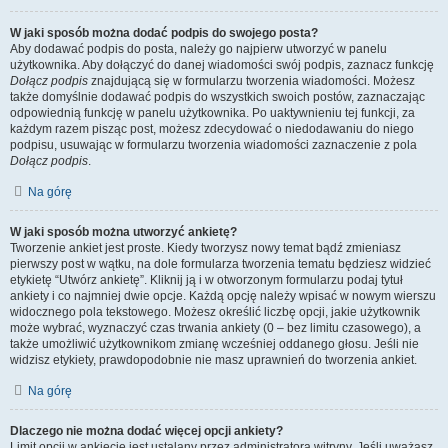
W jaki sposób można dodać podpis do swojego posta?
Aby dodawać podpis do posta, należy go najpierw utworzyć w panelu
użytkownika. Aby dołączyć do danej wiadomości swój podpis, zaznacz funkcję
Dołącz podpis
znajdującą się w formularzu tworzenia wiadomości. Możesz
także domyślnie dodawać podpis do wszystkich swoich postów, zaznaczając
odpowiednią funkcję w panelu użytkownika. Po uaktywnieniu tej funkcji, za
każdym razem pisząc post, możesz zdecydować o niedodawaniu do niego
podpisu, usuwając w formularzu tworzenia wiadomości zaznaczenie z pola
Dołącz podpis
.
Na górę
W jaki sposób można utworzyć ankietę?
Tworzenie ankiet jest proste. Kiedy tworzysz nowy temat bądź zmieniasz
pierwszy post w wątku, na dole formularza tworzenia tematu będziesz widzieć
etykietę “Utwórz ankietę”. Kliknij ją i w otworzonym formularzu podaj tytuł
ankiety i co najmniej dwie opcje. Każdą opcję należy wpisać w nowym wierszu
widocznego pola tekstowego. Możesz określić liczbę opcji, jakie użytkownik
może wybrać, wyznaczyć czas trwania ankiety (0 – bez limitu czasowego), a
także umożliwić użytkownikom zmianę wcześniej oddanego głosu. Jeśli nie
widzisz etykiety, prawdopodobnie nie masz uprawnień do tworzenia ankiet.
Na górę
Dlaczego nie można dodać więcej opcji ankiety?
Limit opcji w ankiecie jest ustalany przez administratora witryny. Jeśli uważasz,