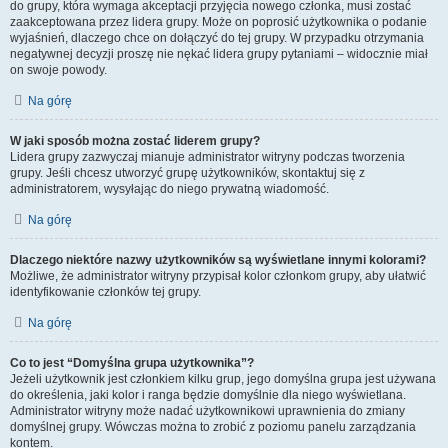
do grupy, która wymaga akceptacji przyjęcia nowego członka, musi zostać
zaakceptowana przez lidera grupy. Może on poprosić użytkownika o podanie
wyjaśnień, dlaczego chce on dołączyć do tej grupy. W przypadku otrzymania
negatywnej decyzji proszę nie nękać lidera grupy pytaniami – widocznie miał
on swoje powody.
Na górę
W jaki sposób można zostać liderem grupy?
Lidera grupy zazwyczaj mianuje administrator witryny podczas tworzenia
grupy. Jeśli chcesz utworzyć grupę użytkowników, skontaktuj się z
administratorem, wysyłając do niego prywatną wiadomość.
Na górę
Dlaczego niektóre nazwy użytkowników są wyświetlane innymi kolorami?
Możliwe, że administrator witryny przypisał kolor członkom grupy, aby ułatwić
identyfikowanie członków tej grupy.
Na górę
Co to jest “Domyślna grupa użytkownika”?
Jeżeli użytkownik jest członkiem kilku grup, jego domyślna grupa jest używana
do określenia, jaki kolor i ranga będzie domyślnie dla niego wyświetlana.
Administrator witryny może nadać użytkownikowi uprawnienia do zmiany
domyślnej grupy. Wówczas można to zrobić z poziomu panelu zarządzania
kontem.