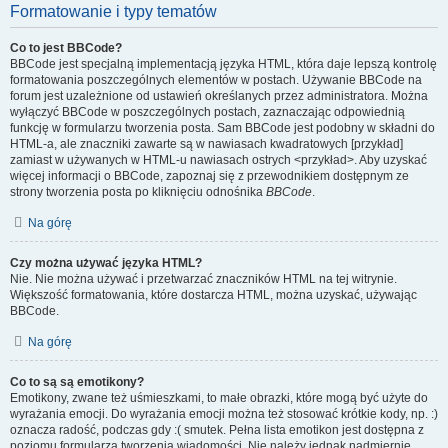
Formatowanie i typy tematów
Co to jest BBCode?
BBCode jest specjalną implementacją języka HTML, która daje lepszą kontrolę
formatowania poszczególnych elementów w postach. Używanie BBCode na
forum jest uzależnione od ustawień określanych przez administratora. Można
wyłączyć BBCode w poszczególnych postach, zaznaczając odpowiednią
funkcję w formularzu tworzenia posta. Sam BBCode jest podobny w składni do
HTML-a, ale znaczniki zawarte są w nawiasach kwadratowych [przykład]
zamiast w używanych w HTML-u nawiasach ostrych <przykład>. Aby uzyskać
więcej informacji o BBCode, zapoznaj się z przewodnikiem dostępnym ze
strony tworzenia posta po kliknięciu odnośnika
BBCode
.
Na górę
Czy można używać języka HTML?
Nie. Nie można używać i przetwarzać znaczników HTML na tej witrynie.
Większość formatowania, które dostarcza HTML, można uzyskać, używając
BBCode.
Na górę
Co to są są emotikony?
Emotikony, zwane też uśmieszkami, to małe obrazki, które mogą być użyte do
wyrażania emocji. Do wyrażania emocji można też stosować krótkie kody, np. :)
oznacza radość, podczas gdy :( smutek. Pełna lista emotikon jest dostępna z
poziomu formularza tworzenia wiadomości. Nie należy jednak nadmiernie