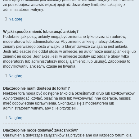
że potrzebujesz wstawić więcej opcji niż dozwolony limit, skontaktuj się z
administratorem witryny.
Na górę
W jaki sposób zmienić lub usunąć ankietę?
Podobnie, jak posty, ankiety mogą być zmieniane tylko przez ich autorów,
moderatorów lub administratorów. Aby zmienić ankietę, należy dokonać
zmiany pierwszego posta w wątku, z którym zawsze związana jest ankieta.
Jeśli nikt jeszcze nie oddał głosu w ankiecie, jej autor może usunąć ankietę lub
zmienić jej opcje. Jednakże, jeśli w ankiecie zostały już oddane głosy, tylko
moderatorzy lub administratorzy mogą ją zmienić, lub usunąć. Zapobiega to
modyfikowaniu ankiety w czasie jej trwania.
Na górę
Dlaczego nie mam dostępu do forum?
Niektóre fora mogą być dostępne tylko dla określonych grup lub użytkowników.
Aby przeglądać, czytać, pisać na nich lub wykonywać inne operacje, musisz
mieć odpowiednie uprawnienia. Skontaktuj się z moderatorem lub
administratorem witryny, aby ci je przydzielił.
Na górę
Dlaczego nie mogę dodawać załączników?
Uprawnienia dotyczące załączników są przydzielane dla każdego forum, dla