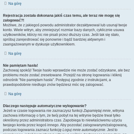
Na górę
Rejestracja została dokonana jakiś czas temu, ale teraz nie mogę się
zalogować?!
Możliwe, że z jakiegoś powodu administrator dezaktywował lub usunął twoje
konto. Wiele witryn, aby zmniejszyć rozmiar bazy danych, cyklicznie usuwa
użytkowników, którzy nic nie pisali przez dłuższy czas. Jeśli tak się stało,
spróbuj zarejestrować się ponownie i bądź bardziej aktywnym i
zaangażowanym w dyskusje użytkownikiem.
Na górę
Nie pamiętam hasła!
Zachowaj spokój! Twoje hasło wprawdzie nie może zostać odzyskane, ale bez
problemu może zostać zresetowane. Przejdź na stronę logowania i kliknij
odnośnik “Nie pamiętam hasła”. Postępuj zgodnie z instrukcjami, a
prawdopodobnie niedługo znów będziesz móc się zalogować.
Na górę
Dlaczego następuje automatyczne wylogowanie?
Jeżeli w czasie logowania nie zaznaczysz funkcji
Zapamiętaj mnie
, witryna
zachowa informację o tym, że twój pobyt na tej witrynie będzie trwał tylko
określony przez administratora czas. Zapobiega to niewłaściwemu użyciu
twojego konta przez kogoś innego. Aby pozostać zalogowanym/zalogowaną,
podczas logowania zaznacz funkcję
Loguj mnie automatycznie
. Jest to