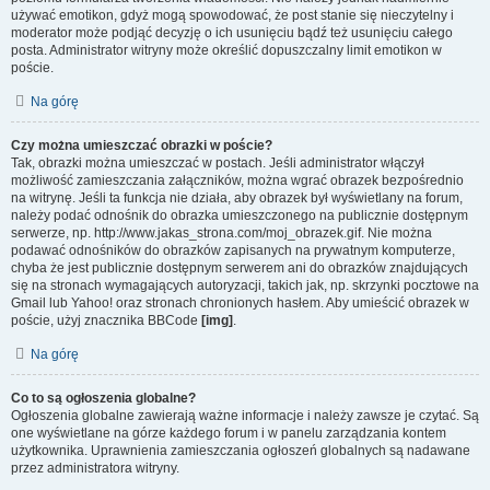
używać emotikon, gdyż mogą spowodować, że post stanie się nieczytelny i
moderator może podjąć decyzję o ich usunięciu bądź też usunięciu całego
posta. Administrator witryny może określić dopuszczalny limit emotikon w
poście.
Na górę
Czy można umieszczać obrazki w poście?
Tak, obrazki można umieszczać w postach. Jeśli administrator włączył
możliwość zamieszczania załączników, można wgrać obrazek bezpośrednio
na witrynę. Jeśli ta funkcja nie działa, aby obrazek był wyświetlany na forum,
należy podać odnośnik do obrazka umieszczonego na publicznie dostępnym
serwerze, np. http://www.jakas_strona.com/moj_obrazek.gif. Nie można
podawać odnośników do obrazków zapisanych na prywatnym komputerze,
chyba że jest publicznie dostępnym serwerem ani do obrazków znajdujących
się na stronach wymagających autoryzacji, takich jak, np. skrzynki pocztowe na
Gmail lub Yahoo! oraz stronach chronionych hasłem. Aby umieścić obrazek w
poście, użyj znacznika BBCode
[img]
.
Na górę
Co to są ogłoszenia globalne?
Ogłoszenia globalne zawierają ważne informacje i należy zawsze je czytać. Są
one wyświetlane na górze każdego forum i w panelu zarządzania kontem
użytkownika. Uprawnienia zamieszczania ogłoszeń globalnych są nadawane
przez administratora witryny.