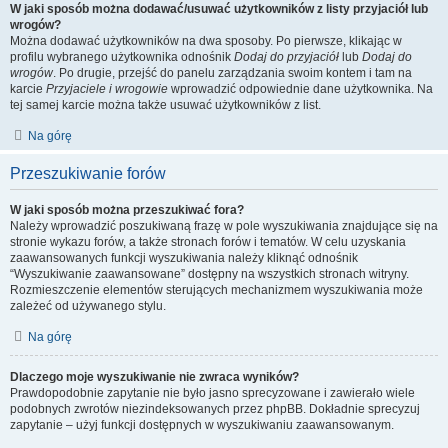
W jaki sposób można dodawać/usuwać użytkowników z listy przyjaciół lub
wrogów?
Można dodawać użytkowników na dwa sposoby. Po pierwsze, klikając w
profilu wybranego użytkownika odnośnik
Dodaj do przyjaciół
lub
Dodaj do
wrogów
. Po drugie, przejść do panelu zarządzania swoim kontem i tam na
karcie
Przyjaciele i wrogowie
wprowadzić odpowiednie dane użytkownika. Na
tej samej karcie można także usuwać użytkowników z list.
Na górę
Przeszukiwanie forów
W jaki sposób można przeszukiwać fora?
Należy wprowadzić poszukiwaną frazę w pole wyszukiwania znajdujące się na
stronie wykazu forów, a także stronach forów i tematów. W celu uzyskania
zaawansowanych funkcji wyszukiwania należy kliknąć odnośnik
“Wyszukiwanie zaawansowane” dostępny na wszystkich stronach witryny.
Rozmieszczenie elementów sterujących mechanizmem wyszukiwania może
zależeć od używanego stylu.
Na górę
Dlaczego moje wyszukiwanie nie zwraca wyników?
Prawdopodobnie zapytanie nie było jasno sprecyzowane i zawierało wiele
podobnych zwrotów niezindeksowanych przez phpBB. Dokładnie sprecyzuj
zapytanie – użyj funkcji dostępnych w wyszukiwaniu zaawansowanym.