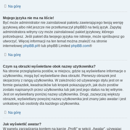
Na górę
Mojego języka nie ma na liście!
Być może administrator nie zainstalował pakietu zawierającego twoją wersję
językową albo nikt jeszcze nie przetłumaczył phpBB3 na twój język. Zapytaj
administratora witryny czy może zainstalować pakiet językowy, którego
potrzebujesz. Jeśli pakiet dla twojego języka nie istnieje, może spróbujesz go
utworzyć. Więcej informacji na ten temat można znaleźć na stronie
internetowej
phpBB.pl
® lub phpBB Limited
phpBB.com
®
Na górę
Czym są obrazki wyświetlane obok nazwy użytkownika?
Na stronie przeglądania postów, w miejscu, gdzie są wyświetlane informacje o
użytkowniku, mogą być wyświetlane dwa obrazki. Pierwszy obrazek jest
skojarzony z rangą użytkownika. W zależności od używanego stylu jest on w
formie gwiazdek, kwadracików lub kropek pokazujących, jak dużo postów
zostało napisanych przez użytkownika lub jaki jest jego status na tej witrynie.
Jest on wyświetlany poniżej nazwy użytkownika. Drugi, zazwyczaj większy
obrazek, wyświetlany powyżej nazwy użytkownika jest znany jako awatar i jest
unikatowy lub osobisty dla każdego użytkownika.
Na górę
Jak wyświetlić awatar?
W panelu zarządzania kontem na karcie „Profil” w sekcji „Awatar”, używając