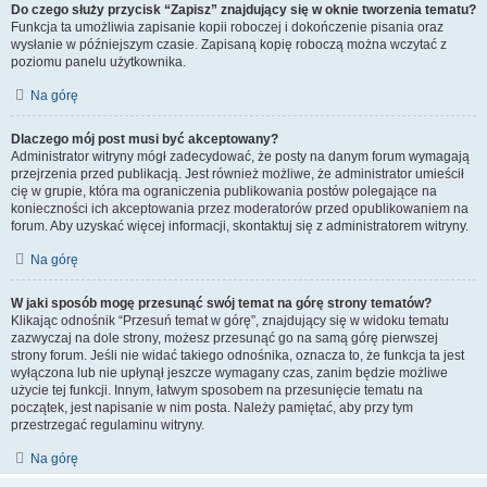
Do czego służy przycisk “Zapisz” znajdujący się w oknie tworzenia tematu?
Funkcja ta umożliwia zapisanie kopii roboczej i dokończenie pisania oraz
wysłanie w późniejszym czasie. Zapisaną kopię roboczą można wczytać z
poziomu panelu użytkownika.
Na górę
Dlaczego mój post musi być akceptowany?
Administrator witryny mógł zadecydować, że posty na danym forum wymagają
przejrzenia przed publikacją. Jest również możliwe, że administrator umieścił
cię w grupie, która ma ograniczenia publikowania postów polegające na
konieczności ich akceptowania przez moderatorów przed opublikowaniem na
forum. Aby uzyskać więcej informacji, skontaktuj się z administratorem witryny.
Na górę
W jaki sposób mogę przesunąć swój temat na górę strony tematów?
Klikając odnośnik “Przesuń temat w górę”, znajdujący się w widoku tematu
zazwyczaj na dole strony, możesz przesunąć go na samą górę pierwszej
strony forum. Jeśli nie widać takiego odnośnika, oznacza to, że funkcja ta jest
wyłączona lub nie upłynął jeszcze wymagany czas, zanim będzie możliwe
użycie tej funkcji. Innym, łatwym sposobem na przesunięcie tematu na
początek, jest napisanie w nim posta. Należy pamiętać, aby przy tym
przestrzegać regulaminu witryny.
Na górę