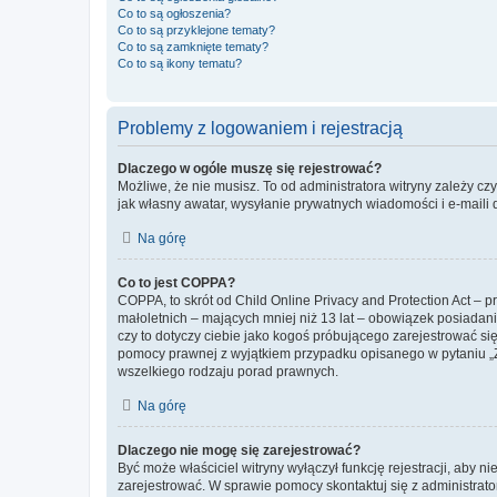
Co to są ogłoszenia?
Co to są przyklejone tematy?
Co to są zamknięte tematy?
Co to są ikony tematu?
Problemy z logowaniem i rejestracją
Dlaczego w ogóle muszę się rejestrować?
Możliwe, że nie musisz. To od administratora witryny zależy cz
jak własny awatar, wysyłanie prywatnych wiadomości i e-maili 
Na górę
Co to jest COPPA?
COPPA, to skrót od Child Online Privacy and Protection Act – 
małoletnich – mających mniej niż 13 lat – obowiązek posiadan
czy to dotyczy ciebie jako kogoś próbującego zarejestrować się 
pomocy prawnej z wyjątkiem przypadku opisanego w pytaniu „Z
wszelkiego rodzaju porad prawnych.
Na górę
Dlaczego nie mogę się zarejestrować?
Być może właściciel witryny wyłączył funkcję rejestracji, aby n
zarejestrować. W sprawie pomocy skontaktuj się z administrato