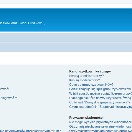
uszkow oraz Gosci Duszkow :-)
Rangi użytkownika i grupy
Kim są administratorzy?
Kim są moderatorzy?
Co to są grupy użytkowników?
ogować!
Gdzie znajduje się spis grup użytkowników
W jaki sposób można zostać liderem grupy
 zalogować?!
Dlaczego niektóre nazwy użytkowników są 
Co to jest “Domyślna grupa użytkownika”?
Czym jest odnośnik “Zespół administracyjn
Prywatne wiadomości
Nie mogę wysyłać prywatnych wiadomości!
Otrzymuję niechciane prywatne wiadomości
ście użytkowników przeglądających forum?
Otrzymałem/otrzymałam spam lub obraźliwy 