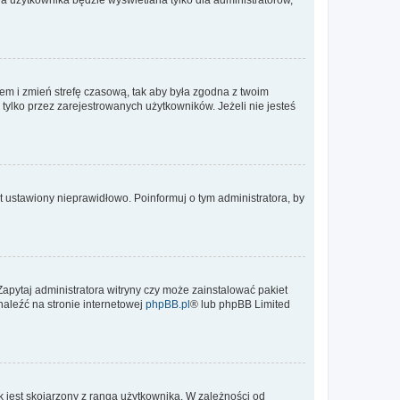
ontem i zmień strefę czasową, tak aby była zgodna z twoim
tylko przez zarejestrowanych użytkowników. Jeżeli nie jesteś
t ustawiony nieprawidłowo. Poinformuj o tym administratora, by
Zapytaj administratora witryny czy może zainstalować pakiet
naleźć na stronie internetowej
phpBB.pl
® lub phpBB Limited
 jest skojarzony z rangą użytkownika. W zależności od