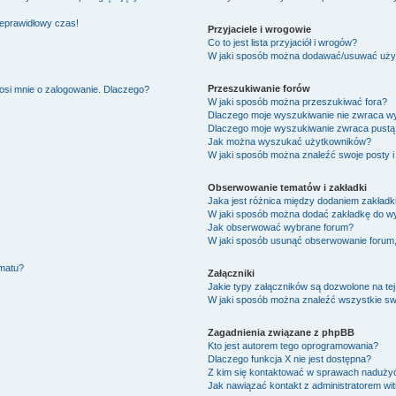
ieprawidłowy czas!
Przyjaciele i wrogowie
Co to jest lista przyjaciół i wrogów?
W jaki sposób można dodawać/usuwać użytk
Przeszukiwanie forów
osi mnie o zalogowanie. Dlaczego?
W jaki sposób można przeszukiwać fora?
Dlaczego moje wyszukiwanie nie zwraca w
Dlaczego moje wyszukiwanie zwraca pustą 
Jak można wyszukać użytkowników?
W jaki sposób można znaleźć swoje posty i
Obserwowanie tematów i zakładki
Jaka jest różnica między dodaniem zakład
W jaki sposób można dodać zakładkę do w
Jak obserwować wybrane forum?
W jaki sposób usunąć obserwowanie forum
ematu?
Załączniki
Jakie typy załączników są dozwolone na tej
W jaki sposób można znaleźć wszystkie swo
Zagadnienia związane z phpBB
Kto jest autorem tego oprogramowania?
Dlaczego funkcja X nie jest dostępna?
Z kim się kontaktować w sprawach nadużyć
Jak nawiązać kontakt z administratorem wi