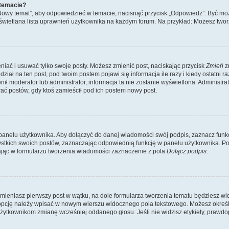
 temacie?
„Nowy temat”, aby odpowiedzieć w temacie, nacisnąć przycisk „Odpowiedz”. Być mo
wyświetlana lista uprawnień użytkownika na każdym forum. Na przykład: Możesz two
niać i usuwać tylko swoje posty. Możesz zmienić post, naciskając przycisk
Zmień
z
iał na ten post, pod twoim postem pojawi się informacja ile razy i kiedy ostatni raz
ienił moderator lub administrator, informacja ta nie zostanie wyświetlona. Administr
ać postów, gdy ktoś zamieścił pod ich postem nowy post.
panelu użytkownika. Aby dołączyć do danej wiadomości swój podpis, zaznacz funk
kich swoich postów, zaznaczając odpowiednią funkcję w panelu użytkownika. Po u
ąc w formularzu tworzenia wiadomości zaznaczenie z pola
Dołącz podpis
.
mieniasz pierwszy post w wątku, na dole formularza tworzenia tematu będziesz widzi
dą opcję należy wpisać w nowym wierszu widocznego pola tekstowego. Możesz określ
 użytkownikom zmianę wcześniej oddanego głosu. Jeśli nie widzisz etykiety, praw