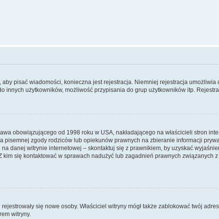
y, aby pisać wiadomości, konieczna jest rejestracja. Niemniej rejestracja umożliwia
do innych użytkowników, możliwość przypisania do grup użytkowników itp. Rejestracj
prawa obowiązującego od 1998 roku w USA, nakładającego na właścicieli stron int
ia pisemnej zgody rodziców lub opiekunów prawnych na zbieranie informacji prywa
na danej witrynie internetowej – skontaktuj się z prawnikiem, by uzyskać wyjaśnieni
 kim się kontaktować w sprawach nadużyć lub zagadnień prawnych związanych z t
ie rejestrowały się nowe osoby. Właściciel witryny mógł także zablokować twój adre
rem witryny.