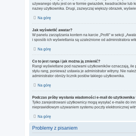
używanego stylu jest on w formie gwiazdek, kwadracików lub kro
nazwy użytkownika. Drugi, zazwyczaj większy obrazek, wyświet
Na górę
Jak wyświetlić awatar?
W panelu zarządzania kontem na karcie „Profil” w sekcji „Awat
i sposób ich wyświetlania są uzależnione od administratora wit
Na górę
Co to jest ranga i jak można ją zmienić?
Rangi wyświetlane pod nazwami użytkowników oznaczają, ile po
stylu rang, ponieważ ustawia je administrator witryny. Nie należ
administrator obniży licznik postów takiego użytkownika.
Na górę
Podczas próby wysłania wiadomości e-mail do użytkownika 
Tylko zarejestrowani użytkownicy mogą wysyłać e-maile do inny
nieprawidłowym używaniem systemu poczty elektronicznej wit
Na górę
Problemy z pisaniem