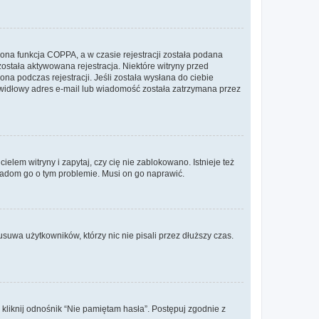
ona funkcja COPPA, a w czasie rejestracji została podana
została aktywowana rejestracja. Niektóre witryny przed
na podczas rejestracji. Jeśli została wysłana do ciebie
rawidłowy adres e-mail lub wiadomość została zatrzymana przez
lem witryny i zapytaj, czy cię nie zablokowano. Istnieje też
wiadom go o tym problemie. Musi on go naprawić.
suwa użytkowników, którzy nic nie pisali przez dłuższy czas.
liknij odnośnik “Nie pamiętam hasła”. Postępuj zgodnie z