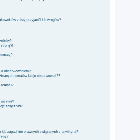
owników z listy przyjaciół lub wrogów?
yników?
stronę?!
 tematy?
ki a obserwowaniem?
ybranych tematów lub je obserwować??
, tematu?
 witrynie?
je załączniki?
 lub zagadnień prawnych związanych z tą witryną?
tryny?