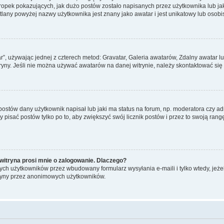
pek pokazujących, jak dużo postów zostało napisanych przez użytkownika lub jaki j
lany powyżej nazwy użytkownika jest znany jako awatar i jest unikatowy lub osobi
ar”, używając jednej z czterech metod: Gravatar, Galeria awatarów, Zdalny awatar 
ryny. Jeśli nie można używać awatarów na danej witrynie, należy skontaktować się 
stów dany użytkownik napisał lub jaki ma status na forum, np. moderatora czy a
y pisać postów tylko po to, aby zwiększyć swój licznik postów i przez to swoją rangę
witryna prosi mnie o zalogowanie. Dlaczego?
ch użytkowników przez wbudowany formularz wysyłania e-maili i tylko wtedy, jeżeli
ryny przez anonimowych użytkowników.