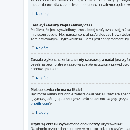
moderatorów i dla ciebie. Twoja obecność na witrynie będzie 
Na górę
Jest wyświetlany nieprawidłowy czas!
Możliwe, że jest wyświetlany czas z innej strefy czasowej, niż 
miejscem pobytu. Np. Europa centralna, Afryka, czy Nowa Zelan
zarejestrowanym użytkownikiem – teraz jest dobry moment, by 
Na górę
Została wykonana zmiana strefy czasowej, a nadal jest wyś
Jeżeli na pewno strefa czasowa została ustawiona prawidłowo, 
naprawił problem.
Na górę
Mojego języka nie ma na liście!
Być może administrator nie zainstalował pakietu zawierającego
językowy, którego potrzebujesz. Jeśli pakiet dla twojego język
phpBB.com
®
Na górę
Czym są obrazki wyświetlane obok nazwy użytkownika?
Na stronie przeglądania postów, w miejscu, gdzie są wyświetl