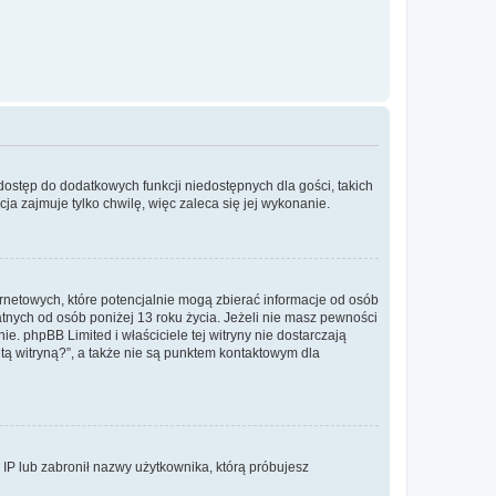
 dostęp do dodatkowych funkcji niedostępnych dla gości, takich
a zajmuje tylko chwilę, więc zaleca się jej wykonanie.
ernetowych, które potencjalnie mogą zbierać informacje od osób
tnych od osób poniżej 13 roku życia. Jeżeli nie masz pewności
e. phpBB Limited i właściciele tej witryny nie dostarczają
ą witryną?”, a także nie są punktem kontaktowym dla
s IP lub zabronił nazwy użytkownika, którą próbujesz