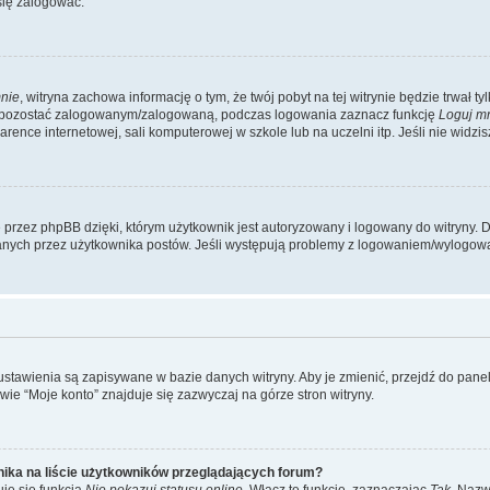
się zalogować.
nie
, witryna zachowa informację o tym, że twój pobyt na tej witrynie będzie trwał t
y pozostać zalogowanym/zalogowaną, podczas logowania zaznacz funkcję
Loguj m
ence internetowej, sali komputerowej w szkole lub na uczelni itp. Jeśli nie widzisz t
przez phpBB dzięki, którym użytkownik jest autoryzowany i logowany do witryny. D
zytanych przez użytkownika postów. Jeśli występują problemy z logowaniem/wylogo
 ustawienia są zapisywane w bazie danych witryny. Aby je zmienić, przejdź do p
ie “Moje konto” znajduje się zazwyczaj na górze stron witryny.
ika na liście użytkowników przeglądających forum?
je się funkcja
Nie pokazuj statusu online
. Włącz tę funkcję, zaznaczając
Tak
. Nazw