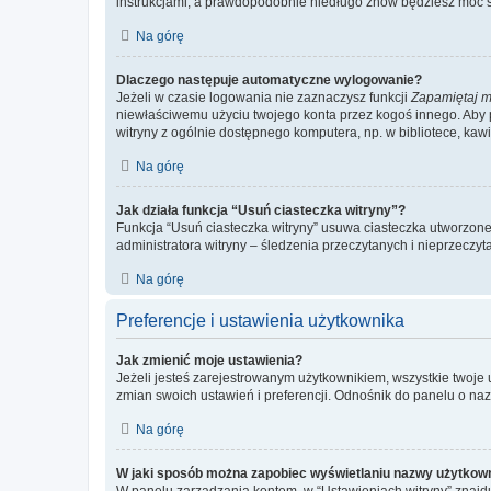
instrukcjami, a prawdopodobnie niedługo znów będziesz móc 
Na górę
Dlaczego następuje automatyczne wylogowanie?
Jeżeli w czasie logowania nie zaznaczysz funkcji
Zapamiętaj m
niewłaściwemu użyciu twojego konta przez kogoś innego. Ab
witryny z ogólnie dostępnego komputera, np. w bibliotece, kawiar
Na górę
Jak działa funkcja “Usuń ciasteczka witryny”?
Funkcja “Usuń ciasteczka witryny” usuwa ciasteczka utworzone 
administratora witryny – śledzenia przeczytanych i nieprzec
Na górę
Preferencje i ustawienia użytkownika
Jak zmienić moje ustawienia?
Jeżeli jesteś zarejestrowanym użytkownikiem, wszystkie twoje
zmian swoich ustawień i preferencji. Odnośnik do panelu o nazw
Na górę
W jaki sposób można zapobiec wyświetlaniu nazwy użytkown
W panelu zarządzania kontem, w “Ustawieniach witryny” znajdu