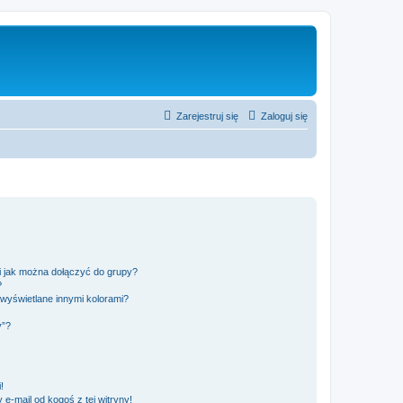
Zarejestruj się
Zaloguj się
 i jak można dołączyć do grupy?
?
wyświetlane innymi kolorami?
y”?
!
e-mail od kogoś z tej witryny!