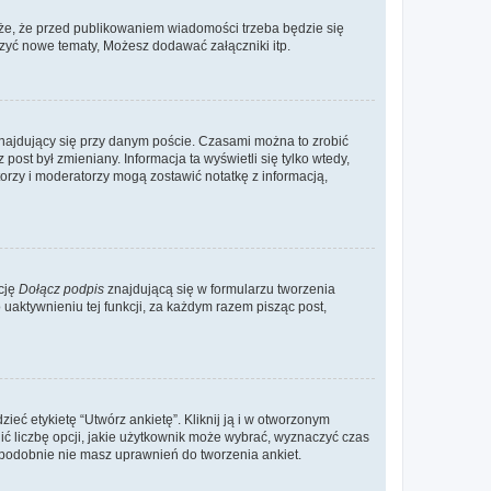
że, że przed publikowaniem wiadomości trzeba będzie się
rzyć nowe tematy, Możesz dodawać załączniki itp.
najdujący się przy danym poście. Czasami można to zrobić
 post był zmieniany. Informacja ta wyświetli się tylko wtedy,
atorzy i moderatorzy mogą zostawić notatkę z informacją,
cję
Dołącz podpis
znajdującą się w formularzu tworzenia
aktywnieniu tej funkcji, za każdym razem pisząc post,
eć etykietę “Utwórz ankietę”. Kliknij ją i w otworzonym
ić liczbę opcji, jakie użytkownik może wybrać, wyznaczyć czas
dopodobnie nie masz uprawnień do tworzenia ankiet.