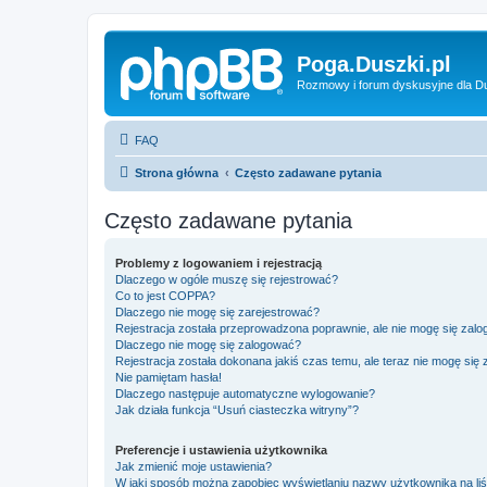
Poga.Duszki.pl
Rozmowy i forum dyskusyjne dla D
FAQ
Strona główna
Często zadawane pytania
Często zadawane pytania
Problemy z logowaniem i rejestracją
Dlaczego w ogóle muszę się rejestrować?
Co to jest COPPA?
Dlaczego nie mogę się zarejestrować?
Rejestracja została przeprowadzona poprawnie, ale nie mogę się zal
Dlaczego nie mogę się zalogować?
Rejestracja została dokonana jakiś czas temu, ale teraz nie mogę się
Nie pamiętam hasła!
Dlaczego następuje automatyczne wylogowanie?
Jak działa funkcja “Usuń ciasteczka witryny”?
Preferencje i ustawienia użytkownika
Jak zmienić moje ustawienia?
W jaki sposób można zapobiec wyświetlaniu nazwy użytkownika na li