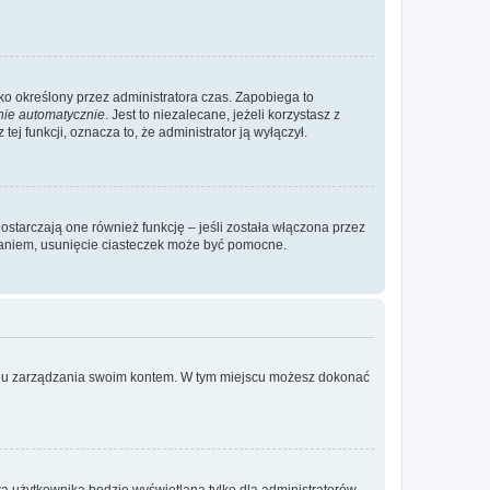
ylko określony przez administratora czas. Zapobiega to
nie automatycznie
. Jest to niezalecane, jeżeli korzystasz z
ej funkcji, oznacza to, że administrator ją wyłączył.
ostarczają one również funkcję – jeśli została włączona przez
waniem, usunięcie ciasteczek może być pomocne.
anelu zarządzania swoim kontem. W tym miejscu możesz dokonać
a użytkownika będzie wyświetlana tylko dla administratorów,