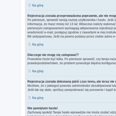
Na górę
Rejestracja została przeprowadzona poprawnie, ale nie mog
Po pierwsze, sprawdź swoją nazwę użytkownika i hasło. Jeśli 
informacja, że masz mniej niż 13 lat. Wówczas należy wykonać i
pierwszym zalogowaniem wymagają aktywowania rejestracji przez
wiadomość e-mail, postępuj zgodnie z zawartymi w niej instru
filtr antyspamowy. Jeśli na pewno podany przez ciebie adres e-
Na górę
Dlaczego nie mogę się zalogować?
Powodów może być kilka. Po pierwsze sprawdź, czy twoja nazwa u
prawdopodobieństwo, że problem powoduje błędna konfiguracja w
Na górę
Rejestracja została dokonana jakiś czas temu, ale teraz ni
Możliwe, że z jakiegoś powodu administrator dezaktywował lub u
Jeśli tak się stało, spróbuj zarejestrować się ponownie i bą
Na górę
Nie pamiętam hasła!
Zachowaj spokój! Twoje hasło wprawdzie nie może zostać odzys