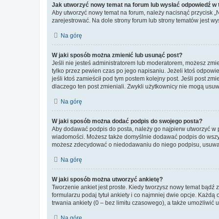
Jak utworzyć nowy temat na forum lub wysłać odpowiedź w
Aby utworzyć nowy temat na forum, należy nacisnąć przycisk 
zarejestrować. Na dole strony forum lub strony tematów jest 
Na górę
W jaki sposób można zmienić lub usunąć post?
Jeśli nie jesteś administratorem lub moderatorem, możesz zmie
tylko przez pewien czas po jego napisaniu. Jeżeli ktoś odpowiedz
jeśli ktoś zamieścił pod tym postem kolejny post. Jeśli post zm
dlaczego ten post zmieniali. Zwykli użytkownicy nie mogą usuw
Na górę
W jaki sposób można dodać podpis do swojego posta?
Aby dodawać podpis do posta, należy go najpierw utworzyć w 
wiadomości. Możesz także domyślnie dodawać podpis do wszyst
możesz zdecydować o niedodawaniu do niego podpisu, usuwaj
Na górę
W jaki sposób można utworzyć ankietę?
Tworzenie ankiet jest proste. Kiedy tworzysz nowy temat bądź z
formularzu podaj tytuł ankiety i co najmniej dwie opcje. Każ
trwania ankiety (0 – bez limitu czasowego), a także umożliwić
Na górę