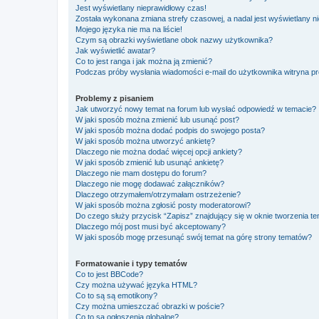
Jest wyświetlany nieprawidłowy czas!
Została wykonana zmiana strefy czasowej, a nadal jest wyświetlany n
Mojego języka nie ma na liście!
Czym są obrazki wyświetlane obok nazwy użytkownika?
Jak wyświetlić awatar?
Co to jest ranga i jak można ją zmienić?
Podczas próby wysłania wiadomości e-mail do użytkownika witryna pr
Problemy z pisaniem
Jak utworzyć nowy temat na forum lub wysłać odpowiedź w temacie?
W jaki sposób można zmienić lub usunąć post?
W jaki sposób można dodać podpis do swojego posta?
W jaki sposób można utworzyć ankietę?
Dlaczego nie można dodać więcej opcji ankiety?
W jaki sposób zmienić lub usunąć ankietę?
Dlaczego nie mam dostępu do forum?
Dlaczego nie mogę dodawać załączników?
Dlaczego otrzymałem/otrzymałam ostrzeżenie?
W jaki sposób można zgłosić posty moderatorowi?
Do czego służy przycisk “Zapisz” znajdujący się w oknie tworzenia t
Dlaczego mój post musi być akceptowany?
W jaki sposób mogę przesunąć swój temat na górę strony tematów?
Formatowanie i typy tematów
Co to jest BBCode?
Czy można używać języka HTML?
Co to są są emotikony?
Czy można umieszczać obrazki w poście?
Co to są ogłoszenia globalne?