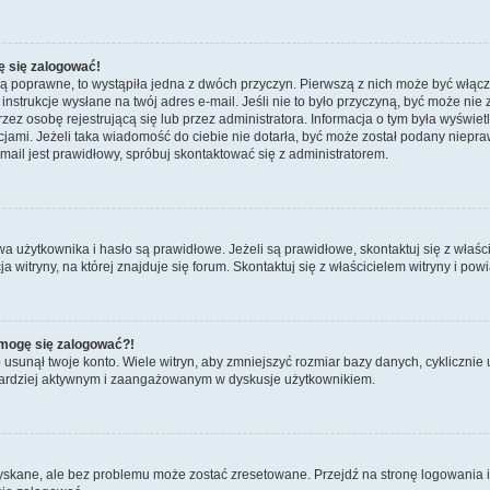
ę się zalogować!
są poprawne, to wystąpiła jedna z dwóch przyczyn. Pierwszą z nich może być włącz
nstrukcje wysłane na twój adres e-mail. Jeśli nie to było przyczyną, być może nie 
 osobę rejestrującą się lub przez administratora. Informacja o tym była wyświetlo
kcjami. Jeżeli taka wiadomość do ciebie nie dotarła, być może został podany niep
mail jest prawidłowy, spróbuj skontaktować się z administratorem.
żytkownika i hasło są prawidłowe. Jeżeli są prawidłowe, skontaktuj się z właścicie
itryny, na której znajduje się forum. Skontaktuj się z właścicielem witryny i po
e mogę się zalogować?!
sunął twoje konto. Wiele witryn, aby zmniejszyć rozmiar bazy danych, cyklicznie u
dź bardziej aktywnym i zaangażowanym w dyskusje użytkownikiem.
kane, ale bez problemu może zostać zresetowane. Przejdź na stronę logowania i k