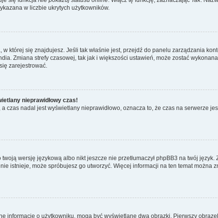
wykazana w liczbie ukrytych użytkowników.
ta, w której się znajdujesz. Jeśli tak właśnie jest, przejdź do panelu zarządzania k
dia. Zmiana strefy czasowej, tak jak i większości ustawień, może zostać wykonana 
się zarejestrować.
wietlany nieprawidłowy czas!
a czas nadal jest wyświetlany nieprawidłowo, oznacza to, że czas na serwerze jes
 twoją wersję językową albo nikt jeszcze nie przetłumaczył phpBB3 na twój język. 
a nie istnieje, może spróbujesz go utworzyć. Więcej informacji na ten temat można z
ane informacje o użytkowniku, mogą być wyświetlane dwa obrazki. Pierwszy obrazek