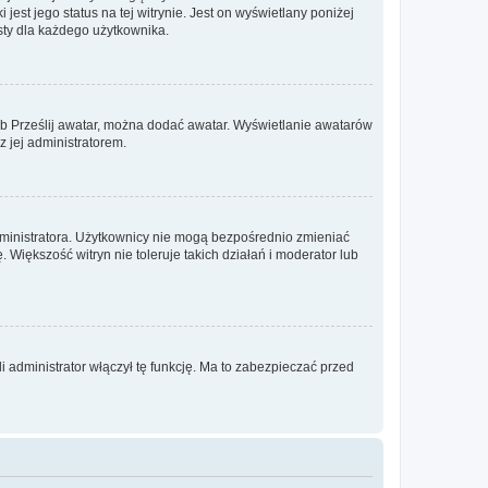
est jego status na tej witrynie. Jest on wyświetlany poniżej
sty dla każdego użytkownika.
lub Prześlij awatar, można dodać awatar. Wyświetlanie awatarów
z jej administratorem.
dministratora. Użytkownicy nie mogą bezpośrednio zmieniać
. Większość witryn nie toleruje takich działań i moderator lub
 administrator włączył tę funkcję. Ma to zabezpieczać przed